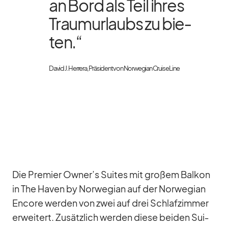
an Bord als Teil ih­res
Traum­ur­laubs zu bie­
ten.“
Da­vid J. Her­rera, Prä­si­dent von Nor­we­gian Cruise Line
Die Pre­mier Owner’s Sui­tes mit gro­ßem Bal­kon
in The Ha­ven by Nor­we­gian auf der Nor­we­gian
En­core wer­den von zwei auf drei Schlaf­zim­mer
er­wei­tert. Zu­sätz­lich wer­den diese bei­den Sui­