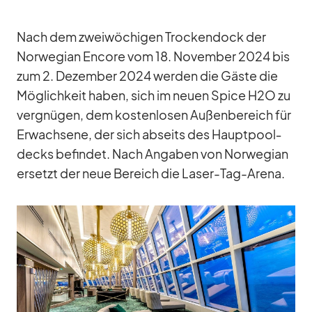
Nach dem zwei­wö­chi­gen Tro­cken­dock der
Nor­we­gian En­core vom 18. No­vem­ber 2024 bis
zum 2. De­zem­ber 2024 wer­den die Gäste die
Mög­lich­keit ha­ben, sich im neuen Spice H2O zu
ver­gnü­gen, dem kos­ten­lo­sen Au­ßen­be­reich für
Er­wach­sene, der sich ab­seits des Haupt­pool­
decks be­fin­det. Nach An­ga­ben von Nor­we­gian
er­setzt der neue Be­reich die La­ser-Tag-Arena.