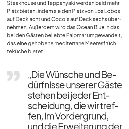
Steak­house und Tepp­an­yaki wer­den bald mehr
Platz bie­ten, in­dem sie den Platz von Los Lo­bos
auf Deck acht und Coco’s auf Deck sechs über­
neh­men. Au­ßer­dem wird das Ocean Blue in das
bei den Gäs­ten be­liebte Pa­lo­mar um­ge­wan­delt,
das eine ge­ho­bene me­di­ter­rane Mee­res­früch­
te­kü­che bie­tet.
„Die Wün­sche und Be­
dürf­nisse un­se­rer Gäste
ste­hen bei je­der Ent­
schei­dung, die wir tref­
fen, im Vor­der­grund,
und die Er­wei­te­rung der