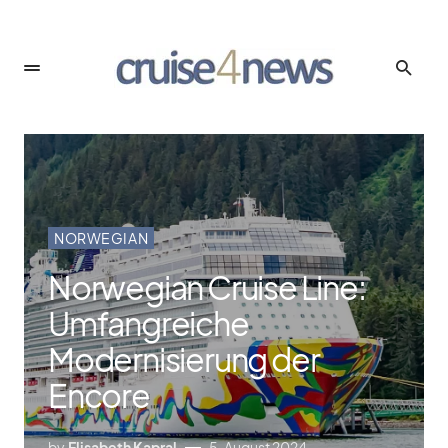
NORWEGIAN
Norwegian Cruise Line:
Umfangreiche
Modernisierung der
Encore
by
Elisabeth Kapral
5. August 2024