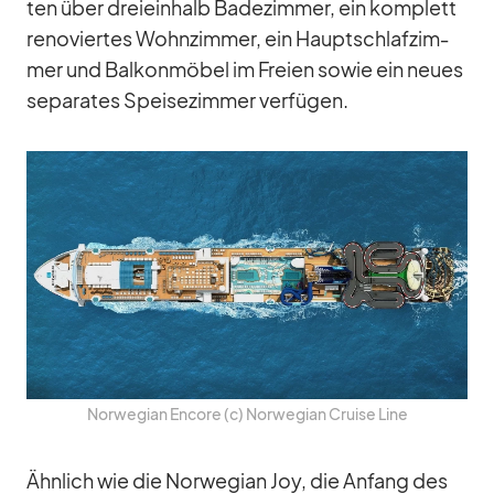
ten über drei­ein­halb Ba­de­zim­mer, ein kom­plett
re­no­vier­tes Wohn­zim­mer, ein Haupt­schlaf­zim­
mer und Bal­kon­mö­bel im Freien so­wie ein neues
se­pa­ra­tes Spei­se­zim­mer ver­fü­gen.
Nor­we­gian En­core (c) Nor­we­gian Cruise Line
Ähn­lich wie die Nor­we­gian Joy, die An­fang des