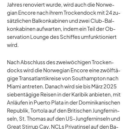
Jah­res re­no­viert wurde, wird auch die Nor­we­
gian En­core nach ih­rem Tro­cken­dock mit 24 zu­
sätz­li­chen Bal­kon­ka­bi­nen und zwei Club-Bal­
kon­ka­bi­nen auf­war­ten, in­dem ein Teil der Ob­
ser­va­tion Lounge des Schif­fes um­funk­tio­niert
wird.
Nach Ab­schluss des zwei­wö­chi­gen Tro­cken­
docks wird die Nor­we­gian En­core eine zwölf­tä­
gige Trans­at­lan­tik­reise von Sout­hamp­ton nach
Mi­ami an­tre­ten. Da­nach wird sie bis März 2025
sie­ben­tä­gige Rei­sen in der Ka­ri­bik an­bie­ten, mit
An­läu­fen in Pu­erto Plata in der Do­mi­ni­ka­ni­schen
Re­pu­blik, Tor­tola auf den Bri­ti­schen Jung­fern­in­
seln, St. Tho­mas auf den US-Jung­fern­in­seln und
Great Stir­rup Cay, NCLs Pri­vat­in­sel auf den Ba­