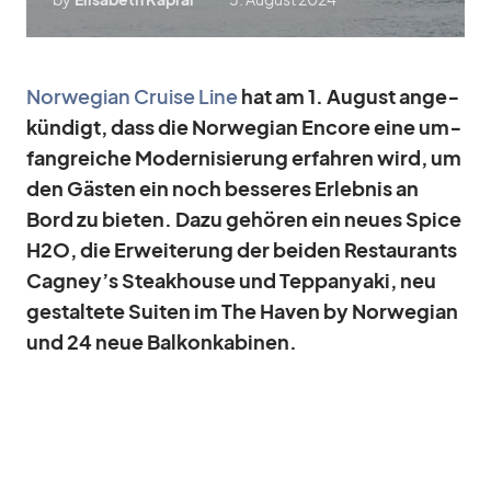
Nor­we­gian Cruise Line
hat am 1. Au­gust an­ge­
kün­digt, dass die Nor­we­gian En­core eine um­
fang­rei­che Mo­der­ni­sie­rung er­fah­ren wird, um
den Gäs­ten ein noch bes­se­res Er­leb­nis an
Bord zu bie­ten. Dazu ge­hö­ren ein neues Spice
H2O, die Er­wei­te­rung der bei­den Re­stau­rants
Cagney’s Steak­house und Tepp­an­yaki, neu
ge­stal­tete Sui­ten im The Ha­ven by Nor­we­gian
und 24 neue Bal­kon­ka­bi­nen.