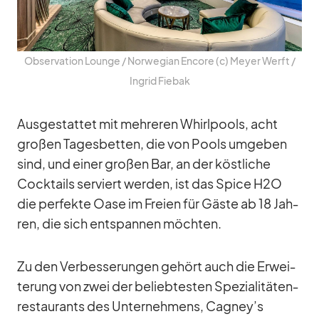
Ob­ser­va­tion Lounge /​ Nor­we­gian En­core (c) Meyer Werft /​
In­grid Fie­bak
Aus­ge­stat­tet mit meh­re­ren Whirl­pools, acht
gro­ßen Ta­ges­bet­ten, die von Pools um­ge­ben
sind, und ei­ner gro­ßen Bar, an der köst­li­che
Cock­tails ser­viert wer­den, ist das Spice H2O
die per­fekte Oase im Freien für Gäste ab 18 Jah­
ren, die sich ent­span­nen möch­ten.
Zu den Ver­bes­se­run­gen ge­hört auch die Er­wei­
te­rung von zwei der be­lieb­tes­ten Spe­zia­li­tä­ten­
re­stau­rants des Un­ter­neh­mens, Cagney’s