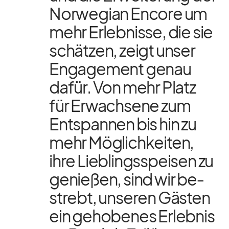
Nor­we­gian En­core um
mehr Er­leb­nisse, die sie
schät­zen, zeigt un­ser
En­ga­ge­ment ge­nau
da­für. Von mehr Platz
für Er­wach­sene zum
Ent­span­nen bis hin zu
mehr Mög­lich­kei­ten,
ihre Lieb­lings­spei­sen zu
ge­nie­ßen, sind wir be­
strebt, un­se­ren Gäs­ten
ein ge­ho­be­nes Er­leb­nis