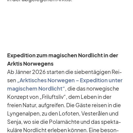
Ex­pe­di­tion zum ma­gi­schen Nord­licht in der
Ark­tis Nor­we­gens
Ab Jän­ner 2026 star­ten die sie­ben­tä­gi­gen Rei­
sen
„Ark­ti­sches Nor­we­gen – Ex­pe­di­tion un­ter
ma­gi­schem Nord­licht“
, die das nor­we­gi­sche
Kon­zept von „Fri­luft­sliv“, dem Le­ben in der
freien Na­tur, auf­grei­fen. Die Gäste rei­sen in die
Lyn­gen­al­pen, zu den Lo­fo­ten, Ves­terå­len und
Senja, wo sie die Po­lar­nächte und das spek­ta­
ku­läre Nord­licht er­le­ben kön­nen. Eine be­son­