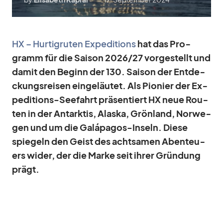
HX – Hur­tig­ru­ten Ex­pe­di­ti­ons
hat das Pro­
gramm für die Sai­son 2026/​27 vor­ge­stellt und
da­mit den Be­ginn der 130. Sai­son der Ent­de­
ckungs­rei­sen ein­ge­läu­tet. Als Pio­nier der Ex­
pe­di­ti­ons-See­fahrt prä­sen­tiert HX neue Rou­
ten in der Ant­ark­tis, Alaska, Grön­land, Nor­we­
gen und um die Galá­pa­gos-In­seln. Diese
spie­geln den Geist des acht­sa­men Aben­teu­
ers wi­der, der die Marke seit ih­rer Grün­dung
prägt.