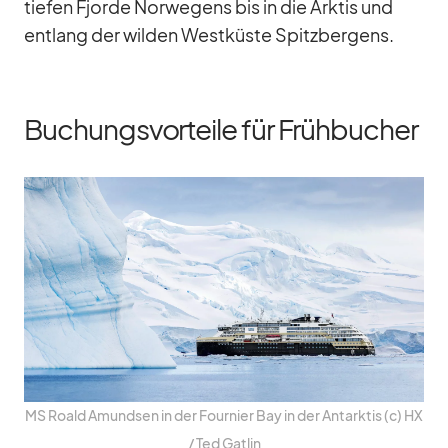
tie­fen Fjorde Nor­we­gens bis in die Ark­tis und
ent­lang der wil­den West­küste Spitz­ber­gens.
Buchungsvorteile für Frühbucher
MS Roald Amund­sen in der Four­nier Bay in der Ant­ark­tis (c) HX
/​ Ted Gat­lin