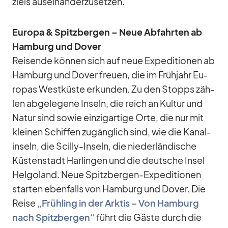
ziels aus­ein­an­der­zu­set­zen.
Eu­ropa & Spitz­ber­gen – Neue Ab­fahr­ten ab
Ham­burg und Do­ver
Rei­sende kön­nen sich auf neue Ex­pe­di­tio­nen ab
Ham­burg und Do­ver freuen, die im Früh­jahr Eu­
ro­pas West­küste er­kun­den. Zu den Stopps zäh­
len ab­ge­le­gene In­seln, die reich an Kul­tur und
Na­tur sind so­wie ein­zig­ar­tige Orte, die nur mit
klei­nen Schif­fen zu­gäng­lich sind, wie die Ka­nal­
in­seln, die Scilly-In­seln, die nie­der­län­di­sche
Küs­ten­stadt Har­lin­gen und die deut­sche In­sel
Hel­go­land. Neue Spitz­ber­gen-Ex­pe­di­tio­nen
star­ten eben­falls von Ham­burg und Do­ver. Die
Reise
„Früh­ling in der Ark­tis – Von Ham­burg
nach Spitz­ber­gen“
führt die Gäste durch die