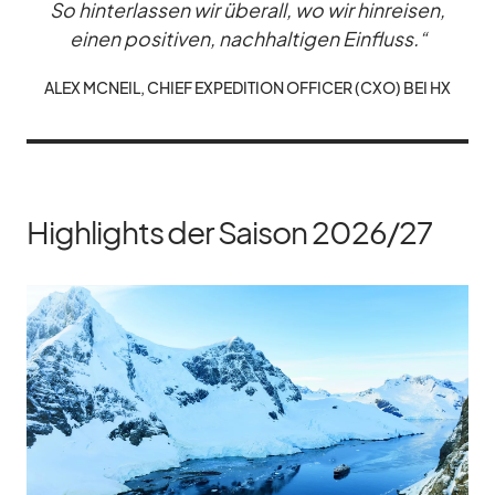
So hin­ter­las­sen wir über­all, wo wir hin­rei­sen,
ei­nen po­si­ti­ven, nach­hal­ti­gen Ein­fluss.“
ALEX MCN­EIL, CHIEF EX­PE­DI­TION OF­FI­CER (CXO) BEI HX
Highlights der Saison 2026/​27