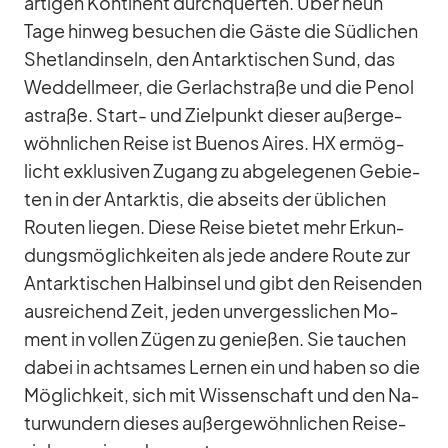
ar­ti­gen Kon­ti­nent durch­quer­ten. Über neun
Tage hin­weg be­su­chen die Gäste die Süd­li­chen
Shet­land­in­seln, den Ant­ark­ti­schen Sund, das
Wed­dell­meer, die Ger­lach­straße und die Pen­o­l
a­straße. Start- und Ziel­punkt die­ser au­ßer­ge­
wöhn­li­chen Reise ist Bue­nos Ai­res. HX er­mög­
licht ex­klu­si­ven Zu­gang zu ab­ge­le­ge­nen Ge­bie­
ten in der Ant­ark­tis, die ab­seits der üb­li­chen
Rou­ten lie­gen. Diese Reise bie­tet mehr Er­kun­
dungs­mög­lich­kei­ten als jede an­dere Route zur
Ant­ark­ti­schen Halb­in­sel und gibt den Rei­sen­den
aus­rei­chend Zeit, je­den un­ver­gess­li­chen Mo­
ment in vol­len Zü­gen zu ge­nie­ßen. Sie tau­chen
da­bei in acht­sa­mes Ler­nen ein und ha­ben so die
Mög­lich­keit, sich mit Wis­sen­schaft und den Na­
tur­wun­dern die­ses au­ßer­ge­wöhn­li­chen Rei­se­