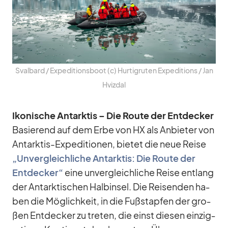
Sval­bard /​ Ex­pe­di­ti­ons­boot (c) Hur­tig­ru­ten Ex­pe­di­ti­ons /​ Jan
Hvi­z­dal
Iko­ni­sche Ant­ark­tis – Die Route der Ent­de­cker
Ba­sie­rend auf dem Erbe von HX als An­bie­ter von
Ant­ark­tis-Ex­pe­di­tio­nen, bie­tet die neue Reise
„Un­ver­gleich­li­che Ant­ark­tis: Die Route der
Ent­de­cker“
eine un­ver­gleich­li­che Reise ent­lang
der Ant­ark­ti­schen Halb­in­sel. Die Rei­sen­den ha­
ben die Mög­lich­keit, in die Fuß­stap­fen der gro­
ßen Ent­de­cker zu tre­ten, die einst die­sen ein­zig­