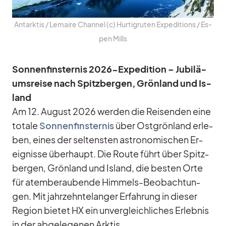
Ant­ark­tis /​ Le­maire Chan­nel (c) Hur­tig­ru­ten Ex­pe­di­ti­ons /​ Es­
pen Mills
Son­nen­fins­ter­nis 2026-Ex­pe­di­tion – Ju­bi­lä­
ums­reise nach Spitz­ber­gen, Grön­land und Is­
land
Am 12. Au­gust 2026 wer­den die Rei­sen­den eine
to­tale
Son­nen­fins­ter­nis
über Ost­grön­land er­le­
ben, ei­nes der sel­tens­ten as­tro­no­mi­schen Er­
eig­nisse über­haupt. Die Route führt über Spitz­
ber­gen, Grön­land und Is­land, die bes­ten Orte
für atem­be­rau­bende Him­mels-Be­ob­ach­tun­
gen. Mit jahr­zehn­te­lan­ger Er­fah­rung in die­ser
Re­gion bie­tet HX ein un­ver­gleich­li­ches Er­leb­nis
in der ab­ge­le­ge­nen Ark­tis.