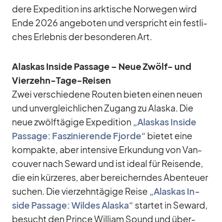
dere Ex­pe­di­tion ins ark­ti­sche Nor­we­gen wird
Ende 2026 an­ge­bo­ten und ver­spricht ein fest­li­
ches Er­leb­nis der be­son­de­ren Art.
Alas­kas In­side Pas­sage – Neue Zwölf- und
Vier­zehn-Tage-Rei­sen
Zwei ver­schie­dene Rou­ten bie­ten ei­nen neuen
und un­ver­gleich­li­chen Zu­gang zu Alaska. Die
neue zwölf­tä­gige Ex­pe­di­tion
„Alas­kas In­side
Pas­sage: Fas­zi­nie­rende Fjorde“
bie­tet eine
kom­pakte, aber in­ten­sive Er­kun­dung von Van­
cou­ver nach Se­ward und ist ideal für Rei­sende,
die ein kür­ze­res, aber be­rei­chern­des Aben­teuer
su­chen. Die vier­zehn­tä­gige Reise
„Alas­kas In­
side Pas­sage: Wil­des Alaska“
star­tet in Se­ward,
be­sucht den Prince Wil­liam Sound und über­