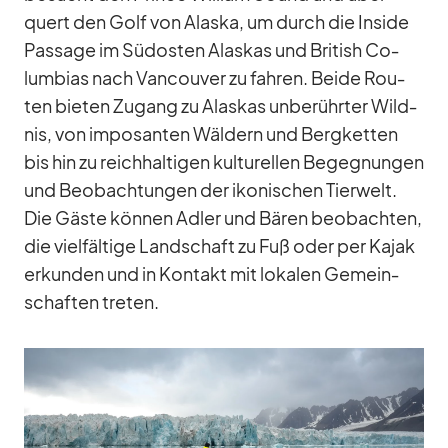
quert den Golf von Alaska, um durch die In­side
Pas­sage im Süd­os­ten Alas­kas und Bri­tish Co­
lum­bias nach Van­cou­ver zu fah­ren. Beide Rou­
ten bie­ten Zu­gang zu Alas­kas un­be­rühr­ter Wild­
nis, von im­po­san­ten Wäl­dern und Berg­ket­ten
bis hin zu reich­hal­ti­gen kul­tu­rel­len Be­geg­nun­gen
und Be­ob­ach­tun­gen der iko­ni­schen Tier­welt.
Die Gäste kön­nen Ad­ler und Bä­ren be­ob­ach­ten,
die viel­fäl­tige Land­schaft zu Fuß oder per Ka­jak
er­kun­den und in Kon­takt mit lo­ka­len Ge­mein­
schaf­ten tre­ten.