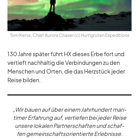
Tom Kerss, Chief Au­rora Cha­ser (c) Hur­tig­ru­ten Ex­pe­di­ti­ons
130 Jahre spä­ter führt HX die­ses Erbe fort und
ver­tieft nach­hal­tig die Ver­bin­dun­gen zu den
Men­schen und Or­ten, die das Herz­stück je­der
Reise bil­den.
„Wir bauen auf über ei­nem Jahr­hun­dert ma­ri­
ti­mer Er­fah­rung auf, ver­tie­fen bei je­der Reise
un­sere lo­ka­len Part­ner­schaf­ten und schaf­
fen ge­mein­schafts­ori­en­tierte Er­leb­nisse.