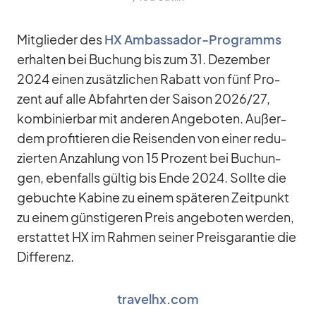
Mit­glie­der des
HX Am­bassa­dor-Pro­gramms
er­hal­ten bei Bu­chung bis zum 31. De­zem­ber
2024 ei­nen zu­sätz­li­chen Ra­batt von fünf Pro­
zent auf alle Ab­fahr­ten der Sai­son 2026/​27,
kom­bi­nier­bar mit an­de­ren An­ge­bo­ten. Au­ßer­
dem pro­fi­tie­ren die Rei­sen­den von ei­ner re­du­
zier­ten An­zah­lung von 15 Pro­zent bei Bu­chun­
gen, eben­falls gül­tig bis Ende 2024. Sollte die
ge­buchte Ka­bine zu ei­nem spä­te­ren Zeit­punkt
zu ei­nem güns­ti­ge­ren Preis an­ge­bo­ten wer­den,
er­stat­tet HX im Rah­men sei­ner Preis­ga­ran­tie die
Dif­fe­renz.
travelhx.com