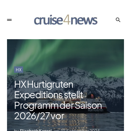
HX
HX Hurtigruten
Expeditions stellt
Programm der Saison
2026/​27 vor
by
Elisabeth Kapral
17. September 2024