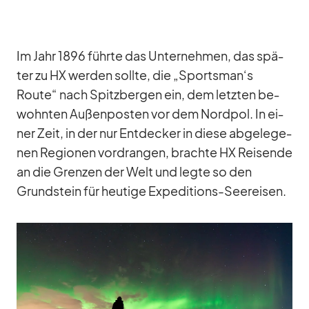
Im Jahr 1896 führte das Un­ter­neh­men, das spä­
ter zu HX wer­den sollte, die „Sportsman‘s
Route“ nach Spitz­ber­gen ein, dem letz­ten be­
wohn­ten Au­ßen­pos­ten vor dem Nord­pol. In ei­
ner Zeit, in der nur Ent­de­cker in diese ab­ge­le­ge­
nen Re­gio­nen vor­dran­gen, brachte HX Rei­sende
an die Gren­zen der Welt und legte so den
Grund­stein für heu­tige Ex­pe­di­ti­ons-See­rei­sen.