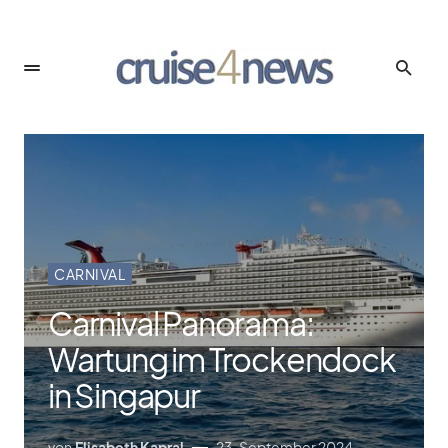
CARNIVAL
Carnival Panorama:
Wartung im Trockendock
in Singapur
von
Elisabeth Kapral
23. September 2024