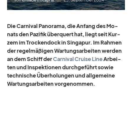
Die Car­ni­val Pan­orama, die An­fang des Mo­
nats den Pa­zi­fik über­quert hat, liegt seit Kur­
zem im Tro­cken­dock in Sin­ga­pur. Im Rah­men
der re­gel­mä­ßi­gen War­tungs­ar­bei­ten wer­den
an dem Schiff der
Car­ni­val Cruise Line
Ar­bei­
ten und In­spek­tio­nen durch­ge­führt so­wie
tech­ni­sche Über­ho­lun­gen und all­ge­meine
War­tungs­ar­bei­ten vor­ge­nom­men.