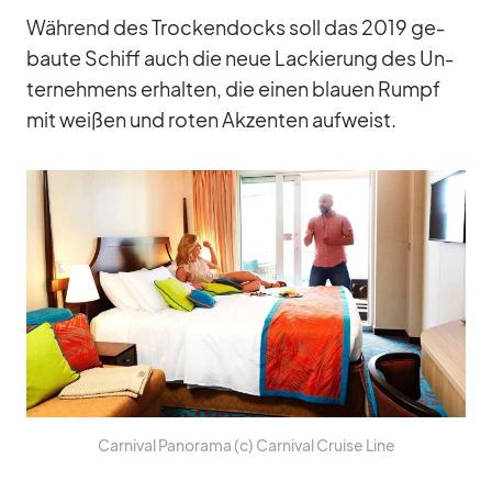
Wäh­rend des Tro­cken­docks soll das 2019 ge­
baute Schiff auch die neue La­ckie­rung des Un­
ter­neh­mens er­hal­ten, die ei­nen blauen Rumpf
mit wei­ßen und ro­ten Ak­zen­ten auf­weist.
Car­ni­val Pan­orama (c) Car­ni­val Cruise Line