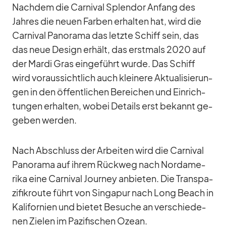
Nach­dem die Car­ni­val Sple­ndor An­fang des
Jah­res die neuen Far­ben er­hal­ten hat, wird die
Car­ni­val Pan­orama das letzte Schiff sein, das
das neue De­sign er­hält, das erst­mals 2020 auf
der Mardi Gras ein­ge­führt wurde. Das Schiff
wird vor­aus­sicht­lich auch klei­nere Ak­tua­li­sie­run­
gen in den öf­fent­li­chen Be­rei­chen und Ein­rich­
tun­gen er­hal­ten, wo­bei De­tails erst be­kannt ge­
ge­ben wer­den.
Nach Ab­schluss der Ar­bei­ten wird die Car­ni­val
Pan­orama auf ih­rem Rück­weg nach Nord­ame­
rika eine Car­ni­val Jour­ney an­bie­ten. Die Trans­pa­
zi­fik­route führt von Sin­ga­pur nach Long Beach in
Ka­li­for­nien und bie­tet Be­su­che an ver­schie­de­
nen Zie­len im Pa­zi­fi­schen Ozean.