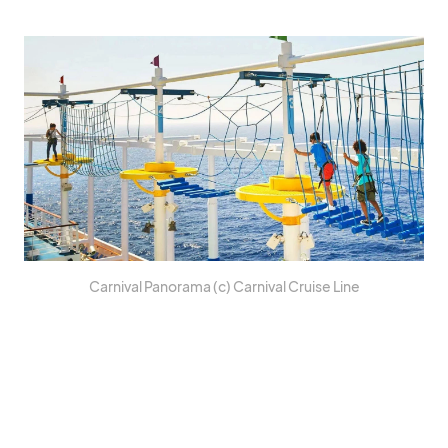
Car­ni­val Pan­orama (c) Car­ni­val Cruise Line