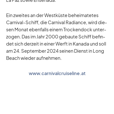
La Paz so­wie En­senada.
Ein zwei­tes an der West­küste be­hei­ma­te­tes
Car­ni­val-Schiff, die Car­ni­val Ra­di­ance, wird die­
sen Mo­nat eben­falls ei­nem Tro­cken­dock un­ter­
zo­gen. Das im Jahr 2000 ge­baute Schiff be­fin­
det sich der­zeit in ei­ner Werft in Ka­nada und soll
am 24. Sep­tem­ber 2024 sei­nen Dienst in Long
Beach wie­der auf­neh­men.
www.carnivalcruiseline.at