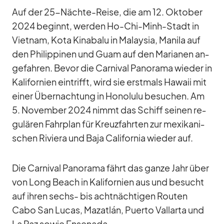
Auf der 25-Nächte-Reise, die am 12. Ok­to­ber
2024 be­ginnt, wer­den Ho-Chi-Minh-Stadt in
Viet­nam, Kota Ki­na­balu in Ma­lay­sia, Ma­nila auf
den Phil­ip­pi­nen und Guam auf den Ma­ria­nen an­
ge­fah­ren. Be­vor die Car­ni­val Pan­orama wie­der in
Ka­li­for­nien ein­trifft, wird sie erst­mals Ha­waii mit
ei­ner Über­nach­tung in Ho­no­lulu be­su­chen. Am
5. No­vem­ber 2024 nimmt das Schiff sei­nen re­
gu­lä­ren Fahr­plan für Kreuz­fahr­ten zur me­xi­ka­ni­
schen Ri­viera und Baja Ca­li­for­nia wie­der auf.
Die Car­ni­val Pan­orama fährt das ganze Jahr über
von Long Beach in Ka­li­for­nien aus und be­sucht
auf ih­ren sechs- bis acht­näch­ti­gen Rou­ten
Cabo San Lu­cas, Ma­zat­lán, Pu­erto Vall­arta und