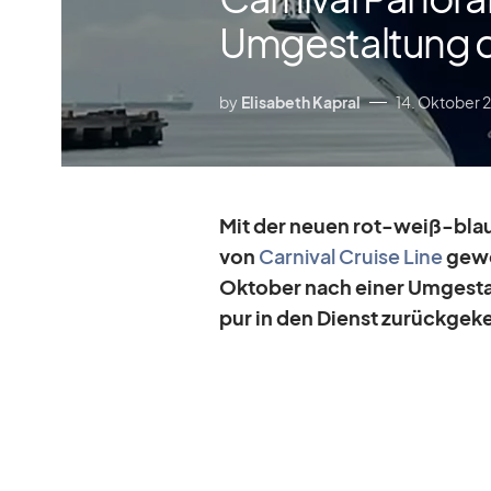
Umgestaltung 
by
Elisabeth Kapral
14. Oktober 
Mit der neuen rot-weiß-blaue
von
Car­ni­val Cruise Line
ge­wo
Ok­to­ber nach ei­ner Um­ge­st
pur in den Dienst zu­rück­ge­k