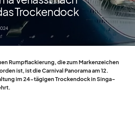
das Trockendock
2024
n Rumpfla­ckie­rung, die zum Mar­ken­zei­chen
r­den ist, ist die Car­ni­val Pan­orama am 12.
al­tung im 24-tä­gi­gen Tro­cken­dock in Sin­ga­
ehrt.