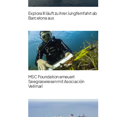
Explora III läuft zu ihrer Jungfernfahrt ab
Barcelona aus
MSC Foundation erneuert
Seegraswiesen mit Asociación
Vellmarí