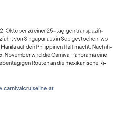
. Ok­to­ber zu ei­ner 25-tä­gi­gen trans­pa­zi­fi­
z­fahrt von Sin­ga­pur aus in See ge­sto­chen, wo
 Ma­nila auf den Phil­ip­pi­nen Halt macht. Nach ih­
. No­vem­ber wird die Car­ni­val Pan­orama eine
ben­tä­gi­gen Rou­ten an die me­xi­ka­ni­sche Ri­
carnivalcruiseline.at