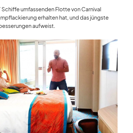
 Schiffe um­fas­sen­den Flotte von Car­ni­val
pfla­ckie­rung er­hal­ten hat, und das jüngste
es­se­run­gen auf­weist.