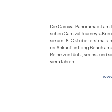
Die Car­ni­val Pan­orama ist am 12
schen Car­ni­val Jour­neys-Kreu
sie am 18. Ok­to­ber erst­mals in
rer An­kunft in Long Beach am 5
Reihe von fünf‑, sechs- und sie­
viera fah­ren.
www.