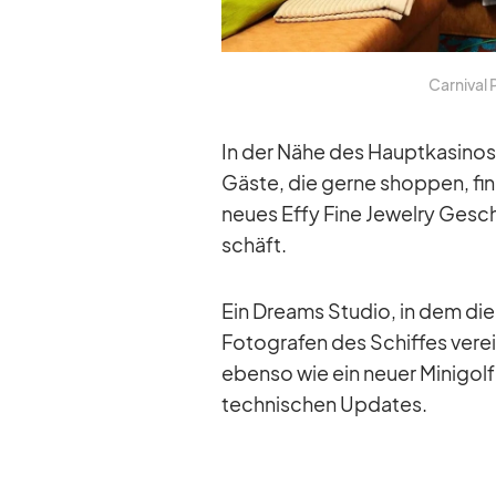
Car­ni­val
In der Nähe des Haupt­ka­si­nos 
Gäste, die gerne shop­pen, fin­d
neues Effy Fine Je­welry Ge­sch
schäft.
Ein Dreams Stu­dio, in dem die 
Fo­to­gra­fen des Schif­fes ver­e
ebenso wie ein neuer Mi­ni­golf
tech­ni­schen Up­dates.