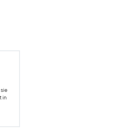
 sie
 in