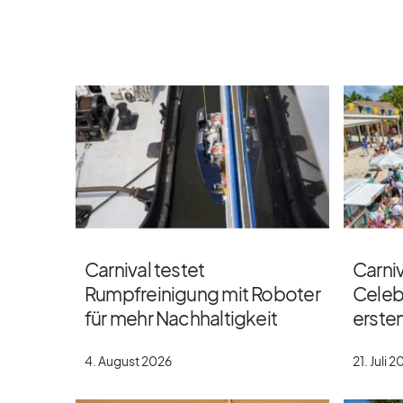
Carnival testet
Carniv
Rumpfreinigung mit Roboter
Celebr
für mehr Nachhaltigkeit
erste
4. August 2026
21. Juli 