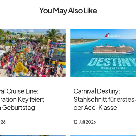
You May Also Like
al Cruise Line:
Carnival Destiny:
ation Key feiert
Stahlschnitt für erstes
n Geburtstag
der Ace-Klasse
2026
12. Juli 2026