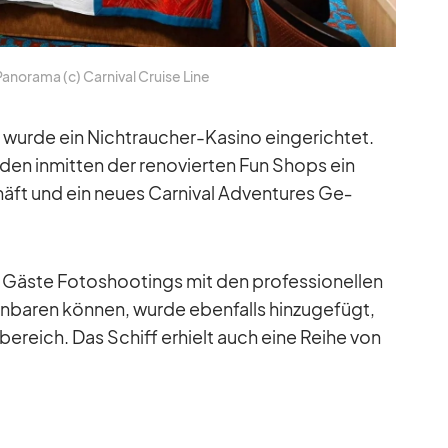
 Pan­orama (c) Car­ni­val Cruise Line
wurde ein Nicht­rau­cher-Ka­sino ein­ge­rich­tet.
en in­mit­ten der re­no­vier­ten Fun Shops ein
äft und ein neues Car­ni­val Ad­ven­tures Ge­
Gäste Fo­to­shoo­tings mit den pro­fes­sio­nel­len
in­ba­ren kön­nen, wurde eben­falls hin­zu­ge­fügt,
­be­reich. Das Schiff er­hielt auch eine Reihe von