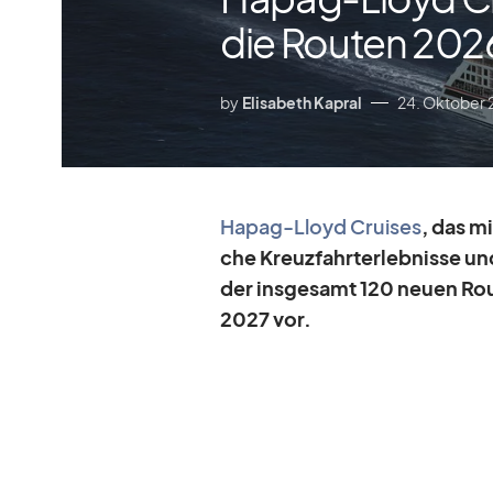
die Routen 2026
by
Elisabeth Kapral
24. Oktober
Ha­pag-Lloyd Crui­ses
, das mi
che Kreuz­fahrt­er­leb­nisse un
der ins­ge­samt 120 neuen Rou
2027 vor.