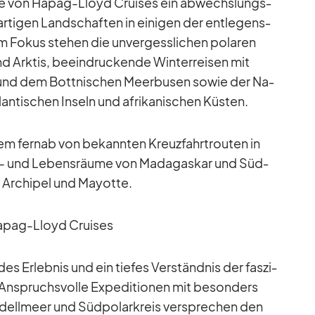
iffe von Ha­pag-Lloyd Crui­ses ein ab­wechs­lungs­
ar­ti­gen Land­schaf­ten in ei­ni­gen der ent­le­gens­
 Fo­kus ste­hen die un­ver­gess­li­chen po­la­ren
 und Ark­tis, be­ein­dru­ckende Win­ter­rei­sen mit
n und dem Bot­t­ni­schen Meer­bu­sen so­wie der Na­
lan­ti­schen In­seln und afri­ka­ni­schen Küs­ten.
­rem fernab von be­kann­ten Kreuz­fahrt­rou­ten in
ur- und Le­bens­räume von Ma­da­gas­kar und Süd­
 Ar­chi­pel und Ma­yotte.
a­pag-Lloyd Crui­ses
des Er­leb­nis und ein tie­fes Ver­ständ­nis der fas­zi­
 An­spruchs­volle Ex­pe­di­tio­nen mit be­son­ders
d­dell­meer und Süd­po­lar­kreis ver­spre­chen den