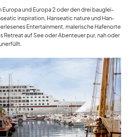
n Eu­ropa und Eu­ropa 2 oder den drei bau­glei­
­sea­tic in­spi­ra­tion, Han­sea­tic na­ture und Han­
e, er­le­se­nes En­ter­tain­ment, ma­le­ri­sche Ha­fen­orte
tes Retreat auf See oder Aben­teuer pur, nah oder
­er­füllt.