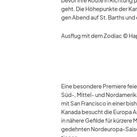
be­vor ihre Route in Rich­tung pa
geht. Die Hö­he­punkte der Ka­ri
gen Abend auf St. Barths und ein
Aus­flug mit dem Zo­diac © Ha
Eine be­son­dere Pre­miere fei­e
Süd‑, Mit­tel- und Nord­ame­ri­ka
mit San Fran­cisco in ei­ner bis­
Ka­nada be­sucht die Eu­ropa An
in nä­here Ge­filde für kür­zere 
ge­dehn­ten Nord­eu­ropa-Sai­