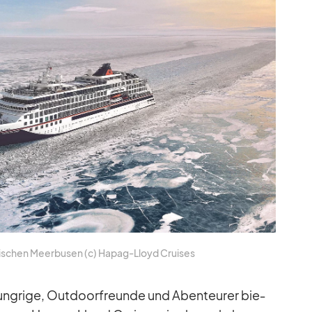
­ni­schen Meer­bu­sen (c) Ha­pag-Lloyd Crui­ses
­hung­rige, Out­door­freunde und Aben­teu­rer bie­