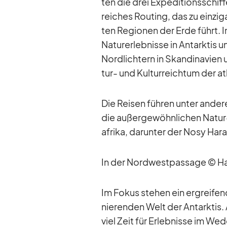
ten die drei Ex­pe­di­ti­ons­sch
rei­ches Rou­ting, das zu ein­zig­
ten Re­gio­nen der Erde führt. Im
Na­tur­er­leb­nisse in Ant­ark­tis
Nord­lich­tern in Skan­di­na­vie
tur- und Kul­tur­reich­tum der at­
Die Rei­sen füh­ren un­ter an­de
die au­ßer­ge­wöhn­li­chen Na­t
afrika, dar­un­ter der Nosy Hara
In der Nord­west­pas­sage © H
Im Fo­kus ste­hen ein er­grei­fen­
nie­ren­den Welt der Ant­ark­tis.
viel Zeit für Er­leb­nisse im We