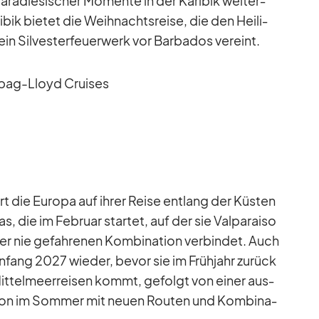
­ra­die­si­scher Mo­mente in der Ka­ri­bik wei­ter­
­bik bie­tet die Weih­nachts­reise, die den Hei­li­
 Sil­ves­ter­feu­er­werk vor Bar­ba­dos ver­eint.
­pag-Lloyd Crui­ses
rt die Eu­ropa auf ih­rer Reise ent­lang der Küs­ten
s, die im Fe­bruar star­tet, auf der sie Val­pa­raiso
her nie ge­fah­re­nen Kom­bi­na­tion ver­bin­det. Auch
­fang 2027 wie­der, be­vor sie im Früh­jahr zu­rück
Mit­tel­meer­rei­sen kommt, ge­folgt von ei­ner aus­
son im Som­mer mit neuen Rou­ten und Kom­bi­na­