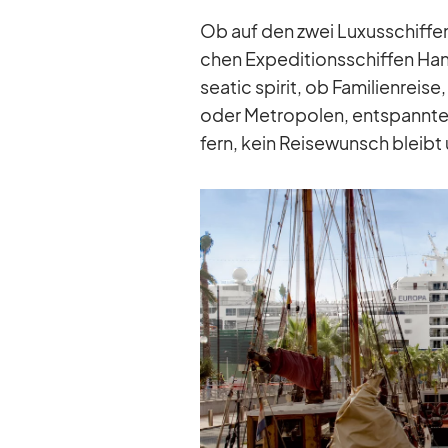
Ob auf den zwei Lu­xus­schif­fe
chen Ex­pe­di­ti­ons­schif­fen Han
sea­tic spi­rit, ob Fa­mi­li­en­reis
oder Me­tro­po­len, ent­spann­
fern, kein Rei­se­wunsch bleibt un