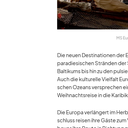
MS Eu­
Die neuen De­sti­na­tio­nen der
pa­ra­die­si­schen Strän­den der
Bal­ti­kums bis hin zu den pul­si
Auch die kul­tu­relle Viel­falt Eu­
schen Oze­ans ver­spre­chen ein­z
Weih­nachts­reise in die Ka­ri­b
Die Eu­ropa ver­län­gert im He
schluss rei­sen ihre Gäste zu