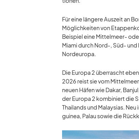
tio­nen.
Für eine län­gere Aus­zeit an Bord
Mög­lich­kei­ten von Etap­pen­ko
Bei­spiel eine Mit­tel­meer- ode
Mi­ami durch Nord‑, Süd- und M
Nord­eu­ropa.
Die Eu­ropa 2 über­rascht eben­
2026 reist sie vom Mit­tel­meer 
neuen Hä­fen wie Da­kar, Ban­ju
der Eu­ropa 2 kom­bi­niert die Sey
Thai­lands und Ma­lay­sias. Neu
gui­nea, Pa­lau so­wie die Rück