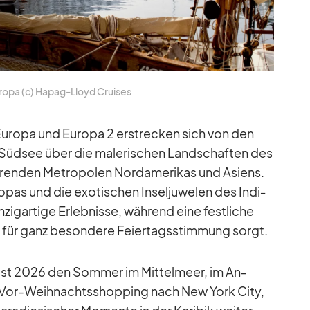
ropa (c) Ha­pag-Lloyd Crui­ses
 Eu­ropa und Eu­ropa 2 er­stre­cken sich von den
 Süd­see über die ma­le­ri­schen Land­schaf­ten des
e­ren­den Me­tro­po­len Nord­ame­ri­kas und Asi­ens.
ro­pas und die exo­ti­schen In­sel­ju­we­len des In­di­
ig­ar­tige Er­leb­nisse, wäh­rend eine fest­li­che
ik für ganz be­son­dere Fei­er­tags­stim­mung sorgt.
rbst 2026 den Som­mer im Mit­tel­meer, im An­
m Vor-Weih­nachts­shop­ping nach New York City,