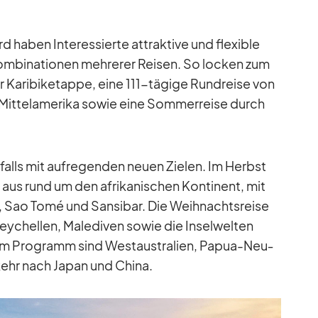
 ha­ben In­ter­es­sierte at­trak­tive und fle­xi­ble
m­bi­na­tio­nen meh­re­rer Rei­sen. So lo­cken zum
r Ka­ri­bik­etappe, eine 111-tä­gige Rund­reise von
it­tel­ame­rika so­wie eine Som­mer­reise durch
falls mit auf­re­gen­den neuen Zie­len. Im Herbst
aus rund um den afri­ka­ni­schen Kon­ti­nent, mit
l, Sao Tomé und San­si­bar. Die Weih­nachts­reise
­chel­len, Ma­le­di­ven so­wie die In­sel­wel­ten
 im Pro­gramm sind West­aus­tra­lien, Pa­pua-Neu­
­kehr nach Ja­pan und China.