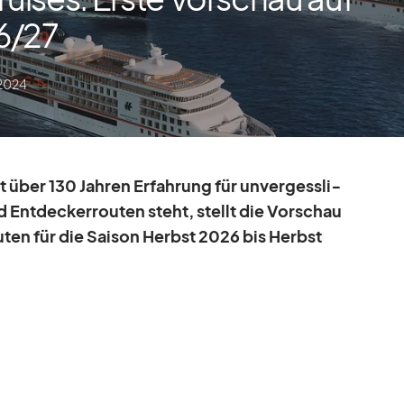
/​27
 2024
t über 130 Jah­ren Er­fah­rung für un­ver­gess­li­
d Ent­de­cker­rou­ten steht, stellt die Vor­schau
­ten für die Sai­son Herbst 2026 bis Herbst