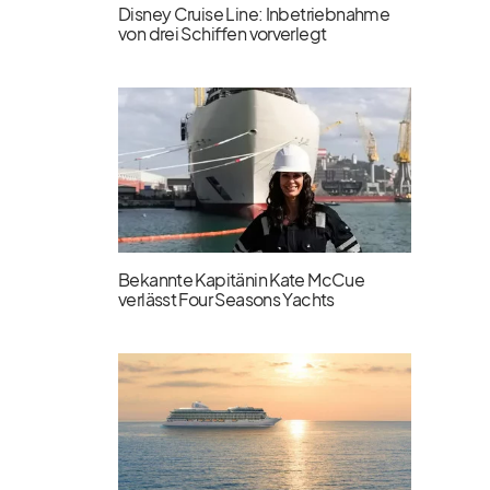
Disney Cruise Line: Inbetriebnahme
von drei Schiffen vorverlegt
Bekannte Kapitänin Kate McCue
verlässt Four Seasons Yachts