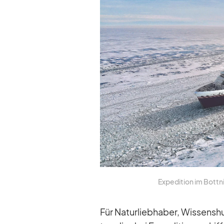
Ex­pe­di­tion im Bot­t
Für Na­tur­lieb­ha­ber, Wis­sens