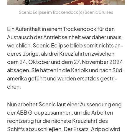
Scenic Eclipse im Tro­cken­dock (c) Scenic Crui­ses
Ein Auf­ent­halt in ei­nem Tro­cken­dock für den
Aus­tausch der An­triebs­ein­heit war da­her un­aus­
weich­lich. Scenic Eclipse blieb so­mit nichts an­
de­res üb­rige, als drei Kreuz­fahr­ten zwi­schen
dem 24. Ok­to­ber und dem 27. No­vem­ber 2024
ab­sa­gen. Sie hät­ten in die Ka­ri­bik und nach Süd­
ame­rika ge­führt und wur­den er­satz­los ge­stri­
chen.
Nun ar­bei­tet Scenic laut ei­ner Aus­sendung eng
der ABB Group zu­sam­men, um die Ar­bei­ten
recht­zei­tig für die nächste Kreuz­fahrt des
Schiffs ab­zu­schlie­ßen. Der Er­satz-Azi­pod wird