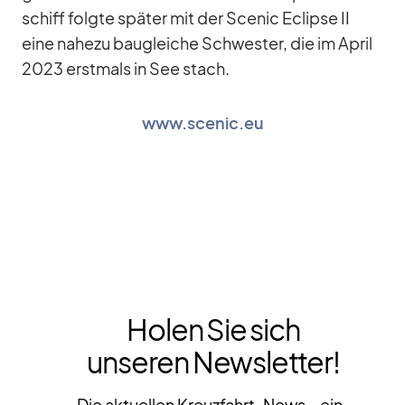
schiff folgte spä­ter mit der Scenic Eclipse II
eine na­hezu bau­glei­che Schwes­ter, die im April
2023 erst­mals in See stach.
www.scenic.eu
Holen Sie sich
unseren Newsletter!
Die aktuellen Kreuzfahrt-News – ein-