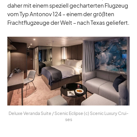
da­her mit ei­nem spe­zi­ell ge­char­ter­ten Flug­zeug
vom Typ An­to­nov 124 – ei­nem der größ­ten
Fracht­flug­zeuge der Welt – nach Te­xas ge­lie­fert.
De­luxe Ve­randa Suite /​ Scenic Eclipse (c) Scenic Lu­xury Crui­
ses