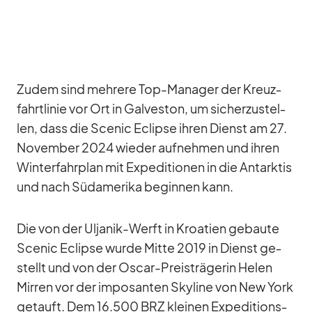
Zu­dem sind meh­rere Top-Ma­na­ger der Kreuz­
fahrt­li­nie vor Ort in Gal­ves­ton, um si­cher­zu­stel­
len, dass die Scenic Eclipse ih­ren Dienst am 27.
No­vem­ber 2024 wie­der auf­neh­men und ih­ren
Win­ter­fahr­plan mit Ex­pe­di­tio­nen in die Ant­ark­tis
und nach Süd­ame­rika be­gin­nen kann.
Die von der Ul­ja­nik-Werft in Kroa­tien ge­baute
Scenic Eclipse wurde Mitte 2019 in Dienst ge­
stellt und von der Os­car-Preis­trä­ge­rin He­len
Mir­ren vor der im­po­san­ten Sky­line von New York
ge­tauft. Dem 16.500 BRZ klei­nen Ex­pe­di­ti­ons­