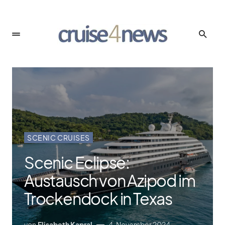
SCENIC CRUISES
Scenic Eclipse:
Austausch von Azipod im
Trockendock in Texas
von
Elisabeth Kapral
4. November 2024