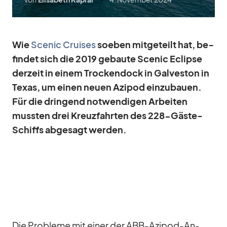
Wie
Scenic Crui­ses
so­eben mit­ge­teilt hat, be­
fin­det sich die 2019 ge­baute Scenic Eclipse
der­zeit in ei­nem Tro­cken­dock in Gal­ves­ton in
Te­xas, um ei­nen neuen Azi­pod ein­zu­bauen.
Für die drin­gend not­wen­di­gen Ar­bei­ten
muss­ten drei Kreuz­fahr­ten des 228-Gäste-
Schiffs ab­ge­sagt wer­den.
Die Pro­bleme mit ei­ner der ABB-Azi­pod-An­