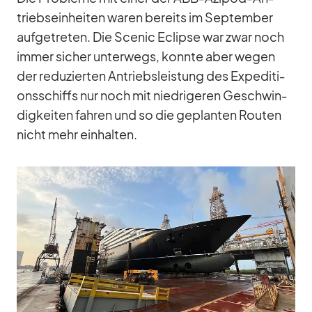
triebs­ein­hei­ten wa­ren be­reits im Sep­tem­ber
auf­ge­tre­ten. Die Scenic Eclipse war zwar noch
im­mer si­cher un­ter­wegs, konnte aber we­gen
der re­du­zier­ten An­triebs­leis­tung des Ex­pe­di­ti­
ons­schiffs nur noch mit nied­ri­ge­ren Ge­schwin­
dig­kei­ten fah­ren und so die ge­plan­ten Rou­ten
nicht mehr ein­hal­ten.