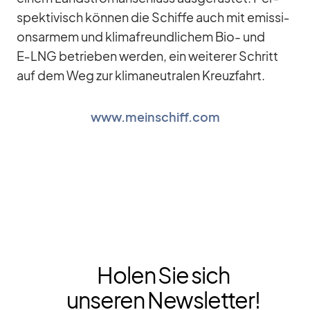
spek­ti­visch kön­nen die Schiffe auch mit emis­si­
ons­ar­mem und kli­ma­freund­li­chem Bio- und
E‑LNG be­trie­ben wer­den, ein wei­te­rer Schritt
auf dem Weg zur kli­ma­neu­tra­len Kreuz­fahrt.
www.meinschiff.com
Holen Sie sich
unseren Newsletter!