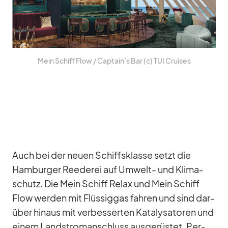
Mein Schiff Flow /​ Captain’s Bar (c) TUI Crui­ses
Auch bei der neuen Schiffs­klasse setzt die
Ham­bur­ger Ree­de­rei auf Um­welt- und Kli­ma­
schutz. Die Mein Schiff Re­lax und Mein Schiff
Flow wer­den mit Flüs­sig­gas fah­ren und sind dar­
über hin­aus mit ver­bes­ser­ten Ka­ta­ly­sa­to­ren und
ei­nem Land­stro­m­an­schluss aus­ge­rüs­tet. Per­