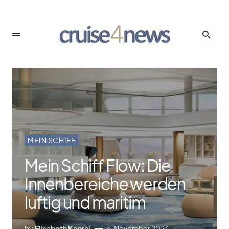
MEIN SCHIFF
Mein Schiff Flow: Die
Innenbereiche werden
luftig und maritim
by
Elisabeth Kapral
6. November 2024