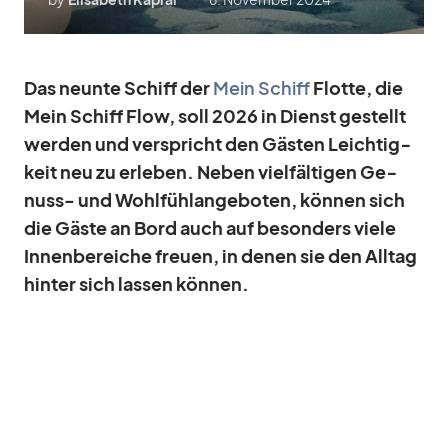
Das neunte Schiff der
Mein Schiff
Flotte, die
Mein Schiff Flow, soll 2026 in Dienst ge­stellt
wer­den und ver­spricht den Gäs­ten Leich­tig­
keit neu zu er­le­ben. Ne­ben viel­fäl­ti­gen Ge­
nuss- und Wohl­fühl­an­ge­bo­ten, kön­nen sich
die Gäste an Bord auch auf be­son­ders viele
In­nen­be­rei­che freuen, in de­nen sie den All­tag
hin­ter sich las­sen kön­nen.