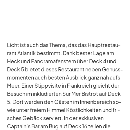
Licht ist auch das Thema, das das Haupt­re­stau­
rant At­lan­tik be­stimmt. Dank bes­ter Lage am
Heck und Pan­ora­ma­fens­tern über Deck 4 und
Deck 5 bie­tet die­ses Re­stau­rant ne­ben Ge­nuss­
mo­men­ten auch bes­ten Aus­blick ganz nah aufs
Meer. Ei­ner Stipp­vi­site in Frank­reich gleicht der
Be­such im in­klu­dier­ten Sur Mer Bis­t­rot auf Deck
5. Dort wer­den den Gäs­ten im In­nen­be­reich so­
wie un­ter freiem Him­mel Köst­lich­kei­ten und fri­
sches Ge­bäck ser­viert. In der ex­klu­si­ven
Captain’s Bar am Bug auf Deck 16 tei­len die