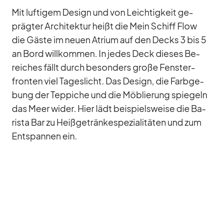
Mit luf­ti­gem De­sign und von Leich­tig­keit ge­
präg­ter Ar­chi­tek­tur heißt die Mein Schiff Flow
die Gäste im neuen Atrium auf den Decks 3 bis 5
an Bord will­kom­men. In je­des Deck die­ses Be­
rei­ches fällt durch be­son­ders große Fens­ter­
fron­ten viel Ta­ges­licht. Das De­sign, die Farb­ge­
bung der Tep­pi­che und die Mö­blie­rung spie­geln
das Meer wi­der. Hier lädt bei­spiels­weise die Ba­
rista Bar zu Heiß­ge­trän­ke­spe­zia­li­tä­ten und zum
Ent­span­nen ein.