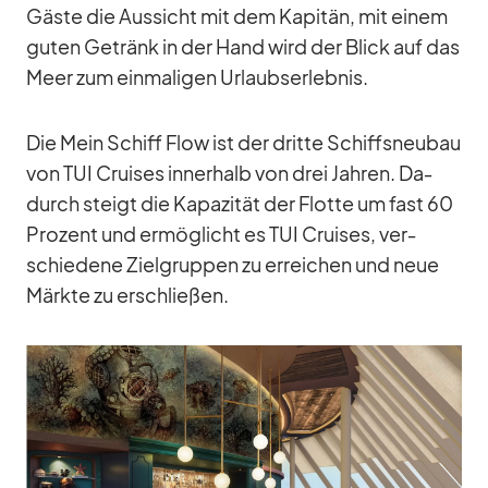
Gäste die Aus­sicht mit dem Ka­pi­tän, mit ei­nem
gu­ten Ge­tränk in der Hand wird der Blick auf das
Meer zum ein­ma­li­gen Ur­laubs­er­leb­nis.
Die Mein Schiff Flow ist der dritte Schiffs­neu­bau
von TUI Crui­ses in­ner­halb von drei Jah­ren. Da­
durch steigt die Ka­pa­zi­tät der Flotte um fast 60
Pro­zent und er­mög­licht es TUI Crui­ses, ver­
schie­dene Ziel­grup­pen zu er­rei­chen und neue
Märkte zu er­schlie­ßen.