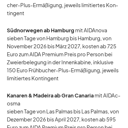
cher-Plus-Er­mä­ßi­gung, je­weils li­mi­tier­tes Kon­
tin­gent
Süd­nor­we­gen ab Ham­burg
mit AID­A­nova
sie­ben Tage von Ham­burg bis Ham­burg, von
No­vem­ber 2026 bis März 2027, kos­ten ab 725
Euro zum AIDA Pre­mium Preis pro Per­son bei
Zwei­er­be­le­gung in der In­nen­ka­bine, in­klu­sive
150 Euro Früh­bu­cher-Plus-Er­mä­ßi­gung, je­weils
li­mi­tier­tes Kon­tin­gent
Ka­na­ren & Ma­deira ab Gran Ca­na­ria
mit AI­DA­c­
osma
sie­ben Tage von Las Pal­mas bis Las Pal­mas, von
De­zem­ber 2026 bis April 2027, kos­ten ab 595
Euro zum AIDA Pre­mium Preis pro Per­son bei