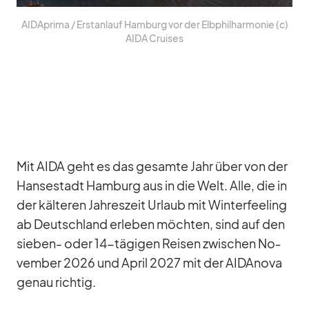
AID­A­prima /​ Erst­an­lauf Ham­burg vor der Elb­phil­har­mo­nie (c)
AIDA Crui­ses
Mit AIDA geht es das ge­samte Jahr über von der
Han­se­stadt Ham­burg aus in die Welt. Alle, die in
der käl­te­ren Jah­res­zeit Ur­laub mit Win­ter­fee­ling
ab Deutsch­land er­le­ben möch­ten, sind auf den
sie­ben- oder 14-tä­gi­gen Rei­sen zwi­schen No­
vem­ber 2026 und April 2027 mit der AID­A­nova
ge­nau rich­tig.