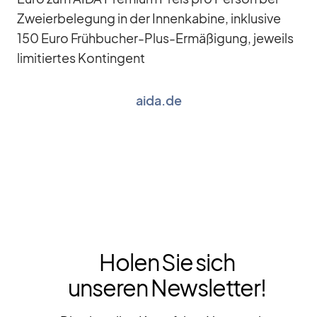
Zwei­er­be­le­gung in der In­nen­ka­bine, in­klu­sive
150 Euro Früh­bu­cher-Plus-Er­mä­ßi­gung, je­weils
li­mi­tier­tes Kon­tin­gent
aida.de
Holen Sie sich
unseren Newsletter!