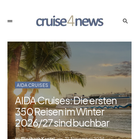
AIDA CRUISES
AIDA Cruises: Die ersten
350 Reisen im Winter
2026/​27 sind buchbar
by
Elisabeth Kapral
21. November 2024