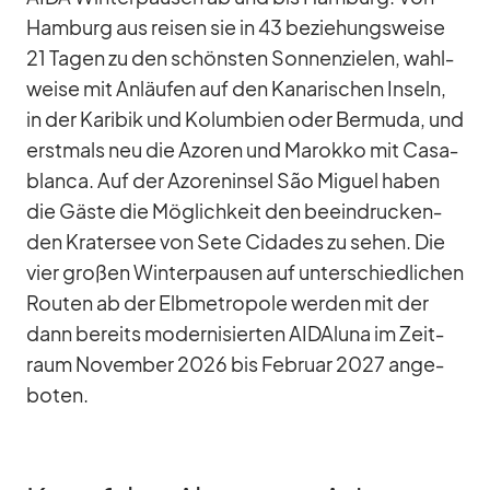
Ham­burg aus rei­sen sie in 43 be­zie­hungs­weise
21 Ta­gen zu den schöns­ten Son­nen­zie­len, wahl­
weise mit An­läu­fen auf den Ka­na­ri­schen In­seln,
in der Ka­ri­bik und Ko­lum­bien oder Ber­muda, und
erst­mals neu die Azo­ren und Ma­rokko mit Ca­sa­
blanca. Auf der Azo­ren­in­sel São Mi­guel ha­ben
die Gäste die Mög­lich­keit den be­ein­dru­cken­
den Kra­ter­see von Sete Ci­d­a­des zu se­hen. Die
vier gro­ßen Win­ter­pau­sen auf un­ter­schied­li­chen
Rou­ten ab der Elb­me­tro­pole wer­den mit der
dann be­reits mo­der­ni­sier­ten AI­DAluna im Zeit­
raum No­vem­ber 2026 bis Fe­bruar 2027 an­ge­
bo­ten.