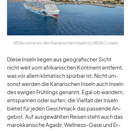
AI­DA­c­osma vor den Ka­na­ri­schen In­seln (c) AIDA Crui­ses
Diese In­seln lie­gen aus geo­gra­fi­scher Sicht
nicht weit vom afri­ka­ni­schen Kon­ti­nent ent­fernt,
was vor al­lem kli­ma­tisch spür­bar ist. Nicht um­
sonst wer­den die Ka­na­ri­schen In­seln auch In­seln
des ewi­gen Früh­lings ge­nannt. Egal ob wan­dern,
ent­span­nen oder sur­fen, die Viel­falt der In­seln
bie­tet für je­den Ge­schmack das pas­sende An­
ge­bot. Auf aus­ge­wähl­ten Rei­sen steht auch das
ma­rok­ka­ni­sche Aga­dir, Well­ness-Oase und Er­