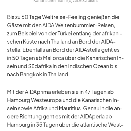
Ka­na­ri­sche In­seln (c) AIDA Crui­ses
Bis zu 60 Tage Welt­reise-Fee­ling ge­nie­ßen die
Gäste mit den AIDA Wel­ten­bumm­ler-Rei­sen,
zum Bei­spiel von der Tür­kei ent­lang der afri­ka­ni­
schen Küste nach Thai­land an Bord der AID­A­
stella. Eben­falls an Bord der AID­A­stella geht es
in 50 Ta­gen ab Mal­lorca über die Ka­na­ri­schen In­
seln und Süd­afrika in den In­di­schen Ozean bis
nach Bang­kok in Thai­land.
Mit der AID­A­prima er­le­ben sie in 47 Ta­gen ab
Ham­burg West­eu­ropa und die Ka­na­ri­schen In­
seln so­wie Afrika und Mau­ri­tius. Ge­nau in die an­
dere Rich­tung geht es mit der AID­A­perla ab
Ham­burg in 35 Ta­gen über die at­lan­ti­sche West­