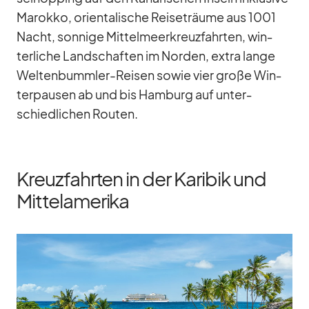
Ma­rokko, ori­en­ta­li­sche Rei­se­träume aus 1001
Nacht, son­nige Mit­tel­meer­kreuz­fahr­ten, win­
ter­li­che Land­schaf­ten im Nor­den, ex­tra lange
Wel­ten­bumm­ler-Rei­sen so­wie vier große Win­
ter­pau­sen ab und bis Ham­burg auf un­ter­
schied­li­chen Rou­ten.
Kreuzfahrten in der Karibik und
Mittelamerika