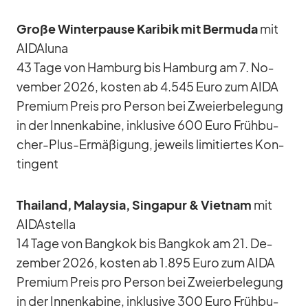
Große Win­ter­pause Ka­ri­bik mit Ber­muda
mit
AI­DAluna
43 Tage von Ham­burg bis Ham­burg am 7. No­
vem­ber 2026, kos­ten ab 4.545 Euro zum AIDA
Pre­mium Preis pro Per­son bei Zwei­er­be­le­gung
in der In­nen­ka­bine, in­klu­sive 600 Euro Früh­bu­
cher-Plus-Er­mä­ßi­gung, je­weils li­mi­tier­tes Kon­
tin­gent
Thai­land, Ma­lay­sia, Sin­ga­pur & Viet­nam
mit
AID­A­stella
14 Tage von Bang­kok bis Bang­kok am 21. De­
zem­ber 2026, kos­ten ab 1.895 Euro zum AIDA
Pre­mium Preis pro Per­son bei Zwei­er­be­le­gung
in der In­nen­ka­bine, in­klu­sive 300 Euro Früh­bu­