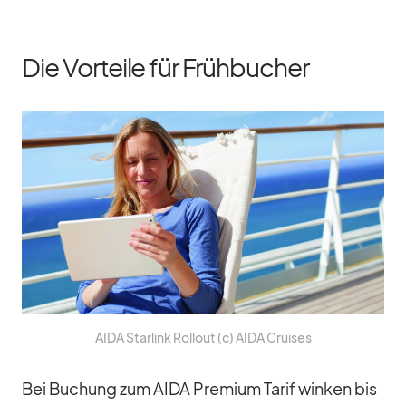
Die Vorteile für Frühbucher
AIDA Star­link Roll­out (c) AIDA Crui­ses
Bei Bu­chung zum AIDA Pre­mium Ta­rif win­ken bis