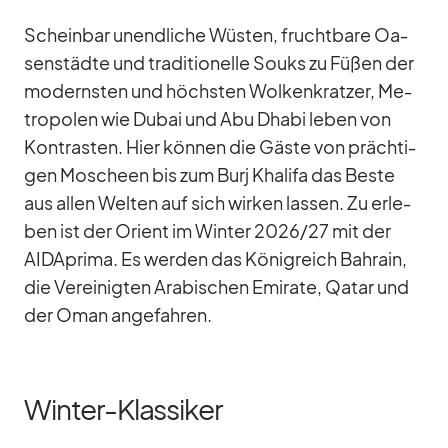
Schein­bar un­end­li­che Wüs­ten, frucht­bare Oa­
sen­städte und tra­di­tio­nelle Souks zu Fü­ßen der
mo­derns­ten und höchs­ten Wol­ken­krat­zer, Me­
tro­po­len wie Du­bai und Abu Dhabi le­ben von
Kon­tras­ten. Hier kön­nen die Gäste von präch­ti­
gen Mo­scheen bis zum Burj Kha­lifa das Beste
aus al­len Wel­ten auf sich wir­ken las­sen. Zu er­le­
ben ist der Ori­ent im Win­ter 2026/​27 mit der
AID­A­prima. Es wer­den das Kö­nig­reich Bah­rain,
die Ver­ei­nig­ten Ara­bi­schen Emi­rate, Qa­tar und
der Oman an­ge­fah­ren.
Winter-Klassiker