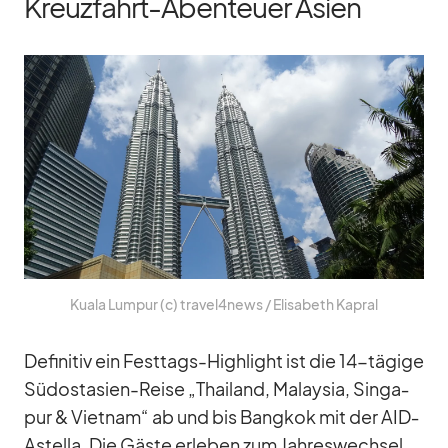
Kreuzfahrt-Abenteuer Asien
Kuala Lum­pur (c) travel4news /​ Eli­sa­beth Ka­pral
De­fi­ni­tiv ein Fest­tags-High­light ist die 14-tä­gige
Süd­ost­asien-Reise „Thai­land, Ma­lay­sia, Sin­ga­
pur & Viet­nam“ ab und bis Bang­kok mit der AID­
A­stella. Die Gäste er­le­ben zum Jah­res­wech­sel