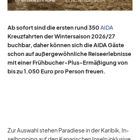
Ab so­fort sind die ers­ten rund 350
AIDA
Kreuz­fahr­ten der Win­ter­sai­son 2026/​27
buch­bar, da­her kön­nen sich die AIDA Gäste
schon auf au­ßer­ge­wöhn­li­che Rei­se­er­leb­nisse
mit ei­ner Früh­bu­cher-Plus-Er­mä­ßi­gung von
bis zu 1.050 Euro pro Per­son freuen.
Zur Aus­wahl ste­hen Pa­ra­diese in der Ka­ri­bik, In­
sel­hop­ping auf den Ka­na­ri­schen In­seln in­klu­sive