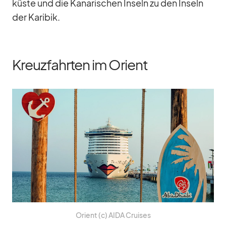
küste und die Ka­na­ri­schen In­seln zu den In­seln
der Ka­ri­bik.
Kreuzfahrten im Orient
Ori­ent (c) AIDA Crui­ses