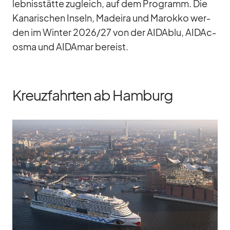
leb­nis­stätte zu­gleich, auf dem Pro­gramm. Die
Ka­na­ri­schen In­seln, Ma­deira und Ma­rokko wer­
den im Win­ter 2026/​27 von der AI­D­A­blu, AI­DA­c­
osma und AI­DA­mar be­reist.
Kreuzfahrten ab Hamburg