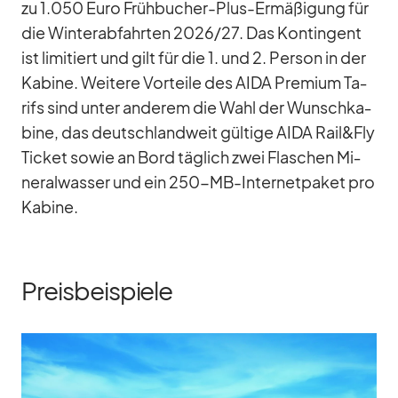
zu 1.050 Euro Früh­bu­cher-Plus-Er­mä­ßi­gung für
die Win­ter­ab­fahr­ten 2026/​27. Das Kon­tin­gent
ist li­mi­tiert und gilt für die 1. und 2. Per­son in der
Ka­bine. Wei­tere Vor­teile des AIDA Pre­mium Ta­
rifs sind un­ter an­de­rem die Wahl der Wunsch­ka­
bine, das deutsch­land­weit gül­tige AIDA Rail&Fly
Ti­cket so­wie an Bord täg­lich zwei Fla­schen Mi­
ne­ral­was­ser und ein 250-MB-In­ter­net­pa­ket pro
Ka­bine.
Preisbeispiele