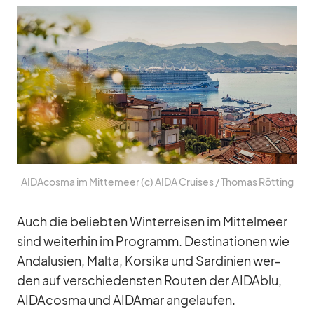
AI­DA­c­osma im Mit­te­meer (c) AIDA Crui­ses /​ Tho­mas Röt­ting
Auch die be­lieb­ten Win­ter­rei­sen im Mit­tel­meer
sind wei­ter­hin im Pro­gramm. De­sti­na­tio­nen wie
An­da­lu­sien, Malta, Kor­sika und Sar­di­nien wer­
den auf ver­schie­dens­ten Rou­ten der AI­D­A­blu,
AI­DA­c­osma und AI­DA­mar an­ge­lau­fen.