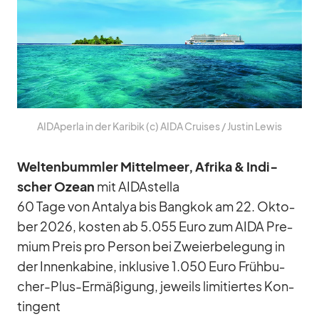
AID­A­perla in der Ka­ri­bik (c) AIDA Crui­ses /​ Jus­tin Le­wis
Wel­ten­bumm­ler Mit­tel­meer, Afrika & In­di­
scher Ozean
mit AID­A­stella
60 Tage von An­ta­lya bis Bang­kok am 22. Ok­to­
ber 2026, kos­ten ab 5.055 Euro zum AIDA Pre­
mium Preis pro Per­son bei Zwei­er­be­le­gung in
der In­nen­ka­bine, in­klu­sive 1.050 Euro Früh­bu­
cher-Plus-Er­mä­ßi­gung, je­weils li­mi­tier­tes Kon­
tin­gent