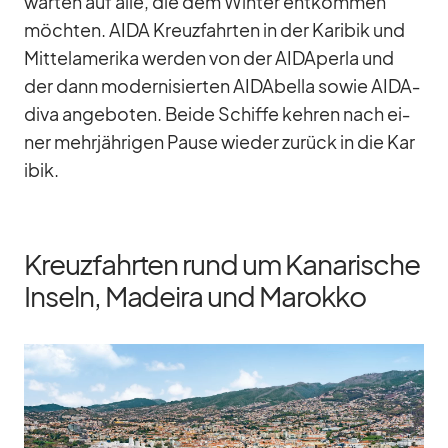
war­ten auf alle, die dem Win­ter ent­kom­men
möch­ten. AIDA Kreuz­fahr­ten in der Ka­ri­bik und
Mit­tel­ame­rika wer­den von der AID­A­perla und
der dann mo­der­ni­sier­ten AI­DA­bella so­wie AI­D­A­
diva an­ge­bo­ten. Beide Schiffe keh­ren nach ei­
ner mehr­jäh­ri­gen Pause wie­der zu­rück in die Ka­r
i­bik.
Kreuzfahrten rund um Kanarische
Inseln, Madeira und Marokko