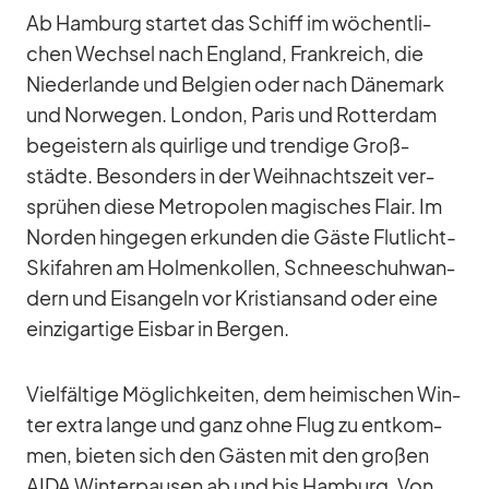
Ab Ham­burg star­tet das Schiff im wö­chent­li­
chen Wech­sel nach Eng­land, Frank­reich, die
Nie­der­lande und Bel­gien oder nach Dä­ne­mark
und Nor­we­gen. Lon­don, Pa­ris und Rot­ter­dam
be­geis­tern als quir­lige und tren­dige Groß­
städte. Be­son­ders in der Weih­nachts­zeit ver­
sprü­hen diese Me­tro­po­len ma­gi­sches Flair. Im
Nor­den hin­ge­gen er­kun­den die Gäste Flut­licht-
Ski­fah­ren am Hol­men­kol­len, Schnee­schuh­wan­
dern und Eis­an­geln vor Kris­ti­an­sand oder eine
ein­zig­ar­tige Eis­bar in Ber­gen.
Viel­fäl­tige Mög­lich­kei­ten, dem hei­mi­schen Win­
ter ex­tra lange und ganz ohne Flug zu ent­kom­
men, bie­ten sich den Gäs­ten mit den gro­ßen
AIDA Win­ter­pau­sen ab und bis Ham­burg. Von