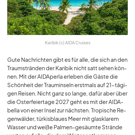
Ka­ri­bik (c) AIDA Crui­ses
Gute Nach­rich­ten gibt es für alle, die sich an den
Traum­strän­den der Ka­ri­bik nicht satt se­hen kön­
nen. Mit der AID­A­perla er­le­ben die Gäste die
Schön­heit der Traum­in­seln erst­mals auf 21-tä­gi­
gen Rei­sen. Nicht ganz so lange, da­für aber über
die Os­ter­fei­er­tage 2027 geht es mit der AI­DA­
bella von ei­ner In­sel zur nächs­ten. Tro­pi­sche Re­
gen­wäl­der, tür­kis­blaues Meer mit glas­kla­rem
Was­ser und weiße Pal­men-ge­säumte Strände