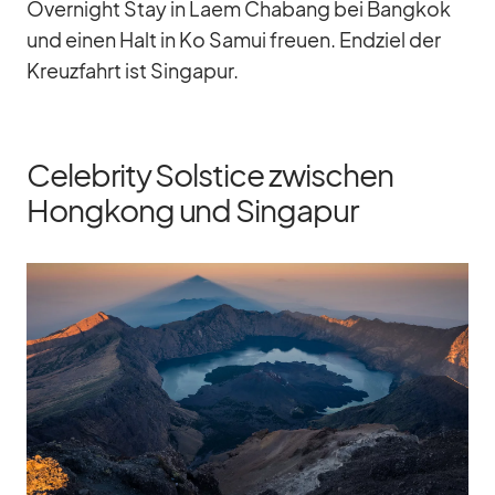
Over­night Stay in Laem Cha­bang bei Bang­kok
und ei­nen Halt in Ko Sa­mui freuen. End­ziel der
Kreuz­fahrt ist Sin­ga­pur.
Celebrity Solstice zwischen
Hongkong und Singapur