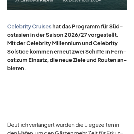
Ce­le­brity Crui­ses
hat das Pro­gramm für Süd­
ost­asien in der Sai­son 2026/​27 vor­ge­stellt.
Mit der Ce­le­brity Mill­en­nium und Ce­le­brity
Sol­stice kom­men er­neut zwei Schiffe in Fern­
ost zum Ein­satz, die neue Ziele und Rou­ten an­
bie­ten.
Deut­lich ver­län­gert wur­den die Lie­ge­zei­ten in
den Hä­fen, um den Gäs­ten mehr Zeit für Er­kun­