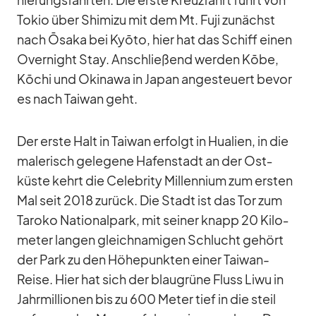
To­kio über Shi­mizu mit dem Mt. Fuji zu­nächst
nach Ōsaka bei Kyōto, hier hat das Schiff ei­nen
Over­night Stay. An­schlie­ßend wer­den Kōbe,
Kōchi und Oki­nawa in Ja­pan an­ge­steu­ert be­vor
es nach Tai­wan geht.
Der erste Halt in Tai­wan er­folgt in Hua­lien, in die
ma­le­risch ge­le­gene Ha­fen­stadt an der Ost­
küste kehrt die Ce­le­brity Mill­en­nium zum ers­ten
Mal seit 2018 zu­rück. Die Stadt ist das Tor zum
Ta­roko Na­tio­nal­park, mit sei­ner knapp 20 Ki­lo­
me­ter lan­gen gleich­na­mi­gen Schlucht ge­hört
der Park zu den Hö­he­punk­ten ei­ner Tai­wan-
Reise. Hier hat sich der blau­grüne Fluss Liwu in
Jahr­mil­lio­nen bis zu 600 Me­ter tief in die steil