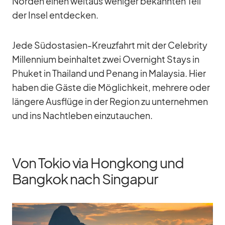
Nor­den ei­nen weit­aus we­ni­ger be­kann­ten Teil
der In­sel ent­de­cken.
Jede Süd­ost­asien-Kreuz­fahrt mit der Ce­le­brity
Mill­en­nium be­inhal­tet zwei Over­night Stays in
Phu­ket in Thai­land und Pe­nang in Ma­lay­sia. Hier
ha­ben die Gäste die Mög­lich­keit, meh­rere oder
län­gere Aus­flüge in der Re­gion zu un­ter­neh­men
und ins Nacht­le­ben ein­zu­tau­chen.
Von Tokio via Hongkong und
Bangkok nach Singapur