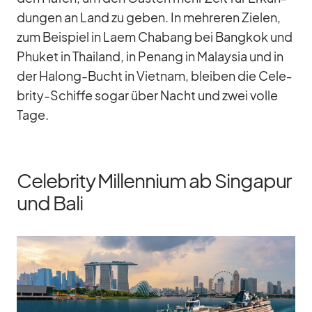
dun­gen an Land zu ge­ben. In meh­re­ren Zie­len,
zum Bei­spiel in Laem Cha­bang bei Bang­kok und
Phu­ket in Thai­land, in Pe­nang in Ma­lay­sia und in
der Ha­long-Bucht in Viet­nam, blei­ben die Ce­le­
brity-Schiffe so­gar über Nacht und zwei volle
Tage.
Celebrity Millennium ab Singapur
und Bali