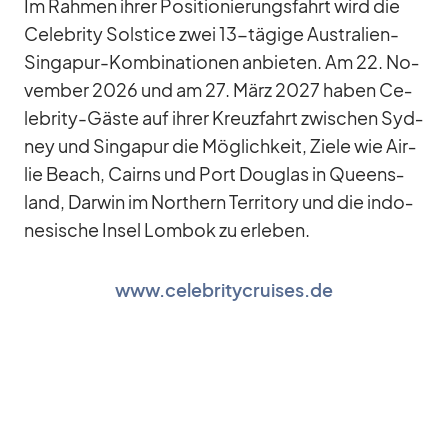
Im Rah­men ih­rer Po­si­tio­nie­rungs­fahrt wird die
Ce­le­brity Sol­stice zwei 13-tä­gige Aus­tra­lien-
Sin­ga­pur-Kom­bi­na­tio­nen an­bie­ten. Am 22. No­
vem­ber 2026 und am 27. März 2027 ha­ben Ce­
le­brity-Gäste auf ih­rer Kreuz­fahrt zwi­schen Syd­
ney und Sin­ga­pur die Mög­lich­keit, Ziele wie Air­
lie Beach, Cairns und Port Dou­glas in Queens­
land, Dar­win im Nor­t­hern Ter­ri­tory und die in­do­
ne­si­sche In­sel Lom­bok zu er­le­ben.
www.celebritycruises.de