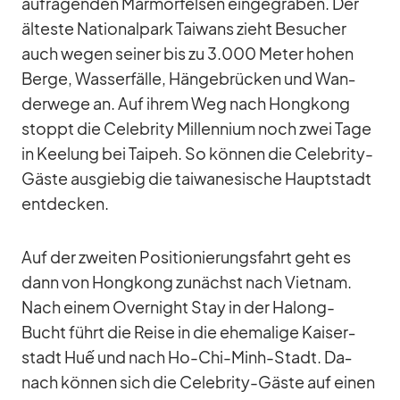
auf­ra­gen­den Mar­mor­fel­sen ein­ge­gra­ben. Der
äl­teste Na­tio­nal­park Tai­wans zieht Be­su­cher
auch we­gen sei­ner bis zu 3.000 Me­ter ho­hen
Berge, Was­ser­fälle, Hän­ge­brü­cken und Wan­
der­wege an. Auf ih­rem Weg nach Hong­kong
stoppt die Ce­le­brity Mill­en­nium noch zwei Tage
in Kee­lung bei Tai­peh. So kön­nen die Ce­le­brity-
Gäste aus­gie­big die tai­wa­ne­si­sche Haupt­stadt
ent­de­cken.
Auf der zwei­ten Po­si­tio­nie­rungs­fahrt geht es
dann von Hong­kong zu­nächst nach Viet­nam.
Nach ei­nem Over­night Stay in der Ha­long-
Bucht führt die Reise in die ehe­ma­lige Kai­ser­
stadt Huế und nach Ho-Chi-Minh-Stadt. Da­
nach kön­nen sich die Ce­le­brity-Gäste auf ei­nen