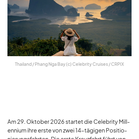
Thai­land /​ Phang Nga Bay (c) Ce­le­brity Crui­ses /​ CRPIX
Am 29. Ok­to­ber 2026 star­tet die Ce­le­brity Mill­
en­nium ihre erste von zwei 14-tä­gi­gen Po­si­tio­
nie­rungs­fahr­ten. Die erste Kreuz­fahrt führt von