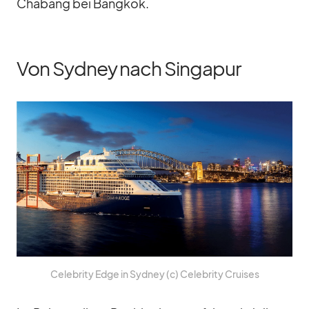
Cha­bang bei Bang­kok.
Von Sydney nach Singapur
Ce­le­brity Edge in Syd­ney (c) Ce­le­brity Crui­ses