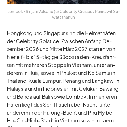
Lom­bok /​ Rin­jani Vol­cano (c) Ce­le­brity Crui­ses /​ Pun­na­wit Su­
watt­a­na­nun
Hong­kong und Sin­ga­pur sind die Hei­mat­hä­fen
der Ce­le­brity Sol­stice. Zwi­schen An­fang De­
zem­ber 2026 und Mitte März 2027 star­ten von
hier elf- bis 15-tä­gige Süd­ost­asien-Kreuz­fahr­
ten mit meh­re­ren Stopps in Viet­nam, un­ter an­
de­rem in Huế, so­wie in Phu­ket und Ko Sa­mui in
Thai­land, Kuala Lum­pur, Pe­nang und Lang­kawi in
Ma­lay­sia und in In­do­ne­sien mit Ce­lu­kan Ba­wang
und Benoa auf Bali so­wie Lom­bok. In meh­re­ren
Hä­fen liegt das Schiff auch über Nacht, un­ter
an­de­rem in der Ha­long-Bucht und Phu My bei
Ho-Chi-Minh-Stadt in Viet­nam so­wie in Laem