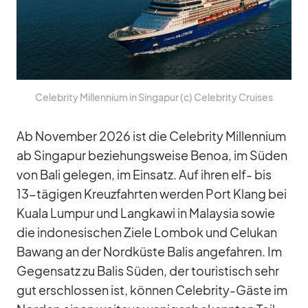
Ce­le­brity Mill­en­nium in Sin­ga­pur (c) Ce­le­brity Crui­ses
Ab No­vem­ber 2026 ist die Ce­le­brity Mill­en­nium
ab Sin­ga­pur be­zie­hungs­weise Benoa, im Sü­den
von Bali ge­le­gen, im Ein­satz. Auf ih­ren elf- bis
13-tä­gi­gen Kreuz­fahr­ten wer­den Port Klang bei
Kuala Lum­pur und Lang­kawi in Ma­lay­sia so­wie
die in­do­ne­si­schen Ziele Lom­bok und Ce­lu­kan
Ba­wang an der Nord­küste Ba­lis an­ge­fah­ren. Im
Ge­gen­satz zu Ba­lis Sü­den, der tou­ris­tisch sehr
gut er­schlos­sen ist, kön­nen Ce­le­brity-Gäste im