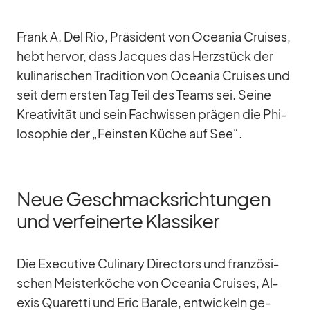
Frank A. Del Rio, Prä­si­dent von Ocea­nia Crui­ses,
hebt her­vor, dass Jac­ques das Herz­stück der
ku­li­na­ri­schen Tra­di­tion von Ocea­nia Crui­ses und
seit dem ers­ten Tag Teil des Teams sei. Seine
Krea­ti­vi­tät und sein Fach­wis­sen prä­gen die Phi­
lo­so­phie der „Feins­ten Kü­che auf See“.
Neue Geschmacksrichtungen
und verfeinerte Klassiker
Die Exe­cu­tive Cu­linary Di­rec­tors und fran­zö­si­
schen Meis­ter­kö­che von Ocea­nia Crui­ses, Al­
exis Qua­retti und Eric Ba­rale, ent­wi­ckeln ge­