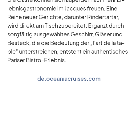
leb­nis­gas­tro­no­mie im Jac­ques freuen. Eine
Reihe neuer Ge­richte, dar­un­ter Rin­dert­ar­tar,
wird di­rekt am Tisch zu­be­rei­tet. Er­gänzt durch
sorg­fäl­tig aus­ge­wähl­tes Ge­schirr, Glä­ser und
Be­steck, die die Be­deu­tung der „l’art de la ta­
ble“ un­ter­strei­chen, ent­steht ein au­then­ti­sches
Pa­ri­ser Bis­tro-Er­leb­nis.
de.oceaniacruises.com