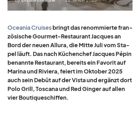
Ocea­nia Crui­ses
bringt das re­nom­mierte fran­
zö­si­sche Gour­met-Re­stau­rant Jac­ques an
Bord der neuen Al­lura, die Mitte Juli vom Sta­
pel läuft. Das nach Kü­chen­chef Jac­ques Pé­pin
be­nannte Re­stau­rant, be­reits ein Fa­vo­rit auf
Ma­rina und Ri­viera, fei­ert im Ok­to­ber 2025
auch sein De­büt auf der Vista und er­gänzt dort
Polo Grill, Tos­cana und Red Gin­ger auf al­len
vier Bou­ti­que­schif­fen.