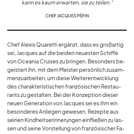
kann es kaum er­war­ten, sie zu tei­len.“
CHEF JAC­QUES PÉ­PIN
Chef Al­exis Qua­retti er­gänzt, dass es groß­ar­tig
sei, Jac­ques auf die bei­den neu­es­ten Schiffe
von Ocea­nia Crui­ses zu brin­gen. Be­son­ders be­
geis­tert ihn, mit dem Meis­ter per­sön­lich zu­sam­
men­zu­ar­bei­ten, um diese Wei­ter­ent­wick­lung
des cha­rak­te­ris­ti­schen fran­zö­si­schen Re­stau­
rants zu ge­stal­ten. Bei der Kon­zep­tion die­ser
neuen Ge­ne­ra­tion von Jac­ques sei es ihm ein
be­son­de­res An­lie­gen ge­we­sen, Re­zepte aus
sei­nen Kind­heits­er­in­ne­run­gen ein­flie­ßen zu las­
sen und seine Vor­stel­lung von fran­zö­si­scher Fa­