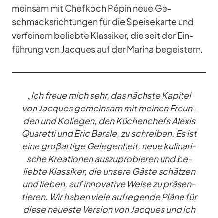
mein­sam mit Chef­koch Pé­pin neue Ge­
schmacks­rich­tun­gen für die Spei­se­karte und
ver­fei­nern be­liebte Klas­si­ker, die seit der Ein­
füh­rung von Jac­ques auf der Ma­rina be­geis­tern.
„Ich freue mich sehr, das nächste Ka­pi­tel
von Jac­ques ge­mein­sam mit mei­nen Freun­
den und Kol­le­gen, den Kü­chen­chefs Al­exis
Qua­retti und Eric Ba­rale, zu schrei­ben. Es ist
eine groß­ar­tige Ge­le­gen­heit, neue ku­li­na­ri­
sche Krea­tio­nen aus­zu­pro­bie­ren und be­
liebte Klas­si­ker, die un­sere Gäste schät­zen
und lie­ben, auf in­no­va­tive Weise zu prä­sen­
tie­ren. Wir ha­ben viele auf­re­gende Pläne für
diese neu­este Ver­sion von Jac­ques und ich