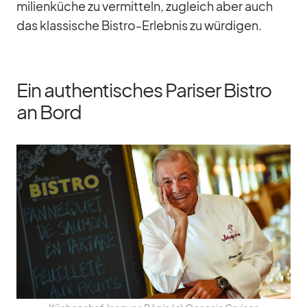
mi­li­en­kü­che zu ver­mit­teln, zu­gleich aber auch
das klas­si­sche Bis­tro-Er­leb­nis zu wür­di­gen.
Ein authentisches Pariser Bistro
an Bord