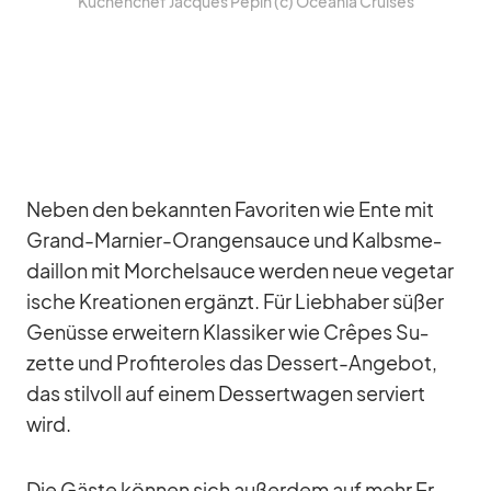
Kü­chen­chef Jac­ques Pé­pin (c) Ocea­nia Crui­ses
Ne­ben den be­kann­ten Fa­vo­ri­ten wie Ente mit
Grand-Mar­nier-Oran­gen­sauce und Kalbs­me­
dail­lon mit Mor­chel­sauce wer­den neue ve­ge­ta­r
i­sche Krea­tio­nen er­gänzt. Für Lieb­ha­ber sü­ßer
Ge­nüsse er­wei­tern Klas­si­ker wie Crê­pes Su­
zette und Pro­fi­te­r­oles das Des­sert-An­ge­bot,
das stil­voll auf ei­nem Des­sert­wa­gen ser­viert
wird.
Die Gäste kön­nen sich au­ßer­dem auf mehr Er­