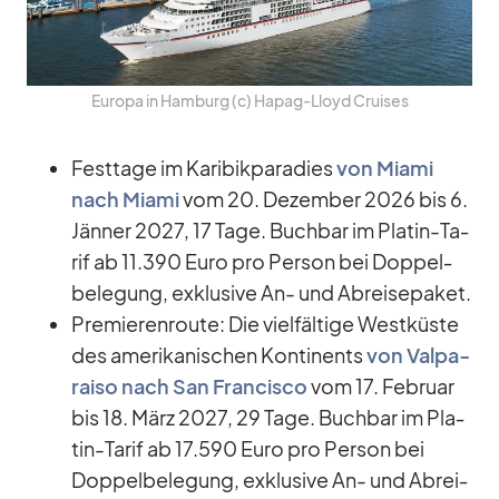
Eu­ropa in Ham­burg (c) Ha­pag-Lloyd Crui­ses
Fest­tage im Ka­ri­bik­pa­ra­dies
von Mi­ami
nach Mi­ami
vom 20. De­zem­ber 2026 bis 6.
Jän­ner 2027, 17 Tage. Buch­bar im Pla­tin-Ta­
rif ab 11.390 Euro pro Per­son bei Dop­pel­
be­le­gung, ex­klu­sive An- und Ab­rei­se­pa­ket.
Pre­mie­ren­route: Die viel­fäl­tige West­küste
des ame­ri­ka­ni­schen Kon­ti­nents
von Val­pa­
raiso nach San Fran­cisco
vom 17. Fe­bruar
bis 18. März 2027, 29 Tage. Buch­bar im Pla­
tin-Ta­rif ab 17.590 Euro pro Per­son bei
Dop­pel­be­le­gung, ex­klu­sive An- und Ab­rei­