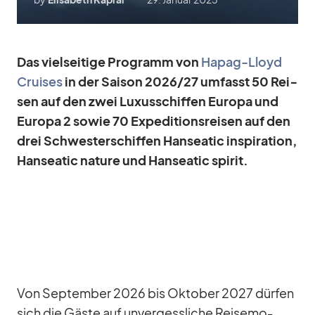
Das viel­sei­tige Pro­gramm von
Ha­pag-Lloyd
Crui­ses
in der Sai­son 2026/​27 um­fasst 50 Rei­
sen auf den zwei Lu­xus­schif­fen Eu­ropa und
Eu­ropa 2 so­wie 70 Ex­pe­di­ti­ons­rei­sen auf den
drei Schwes­ter­schif­fen Han­sea­tic in­spi­ra­tion,
Han­sea­tic na­ture und Han­sea­tic spi­rit.
Von Sep­tem­ber 2026 bis Ok­to­ber 2027 dür­fen
sich die Gäste auf un­ver­gess­li­che Rei­se­mo­