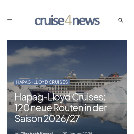
HAPAG-LLOYD CRUISES
Hapag-Lloyd Cruises:
120 neue Routen in der
Saison 2026/​27
by
Elisabeth Kapral
29. Januar 2025