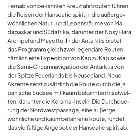
Fernab von be­kann­ten Kreuz­fahrt­rou­ten füh­ren
die Rei­sen der Han­sea­tic spi­rit in die au­ßer­ge­
wöhn­li­chen Na­tur- und Le­bens­räume von Ma­
da­gas­kar und Süd­afrika, dar­un­ter der Nosy Hara
Ar­chi­pel und Ma­yotte. In der Ant­ark­tis bie­tet
das Pro­gramm gleich zwei le­gen­däre Rou­ten,
näm­lich eine Ex­pe­di­tion von Kap zu Kap so­wie
die Semi-Cir­cum­na­vi­ga­tion der Ant­ark­tis von
der Spitze Feu­er­lands bis Neu­see­land. Neue
Ak­zente setzt zu­sätz­lich die Route durch die ja­
pa­ni­sche Süd­see mit kaum be­kann­ten In­sel­wel­
ten, dar­un­ter die Ke­rama-In­seln. Die Durch­que­
rung der Nord­west­pas­sage, eine au­ßer­ge­
wöhn­li­che und kaum be­fah­rene Route, run­det
das viel­fäl­tige An­ge­bot der Han­sea­tic spi­rit ab.