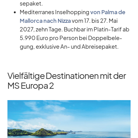
se­pa­ket.
Me­di­ter­ra­nes In­sel­hop­ping
von Palma de
Mal­lorca nach Nizza
vom 17. bis 27. Mai
2027, zehn Tage. Buch­bar im Pla­tin-Ta­rif ab
5.990 Euro pro Per­son bei Dop­pel­be­le­
gung, ex­klu­sive An- und Ab­rei­se­pa­ket.
Vielfältige Destinationen mit der
MS Europa 2