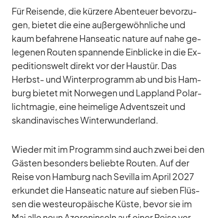
Für Rei­sende, die kür­zere Aben­teuer be­vor­zu­
gen, bie­tet die eine au­ßer­ge­wöhn­li­che und
kaum be­fah­rene Han­sea­tic na­ture auf nahe ge­
le­ge­nen Rou­ten span­nende Ein­bli­cke in die Ex­
pe­di­ti­ons­welt di­rekt vor der Haus­tür. Das
Herbst- und Win­ter­pro­gramm ab und bis Ham­
burg bie­tet mit Nor­we­gen und Lapp­land Po­lar­
licht­ma­gie, eine hei­me­lige Ad­vents­zeit und
skan­di­na­vi­sches Win­ter­wun­der­land.
Wie­der mit im Pro­gramm sind auch zwei bei den
Gäs­ten be­son­ders be­liebte Rou­ten. Auf der
Reise von Ham­burg nach Se­villa im April 2027
er­kun­det die Han­sea­tic na­ture auf sie­ben Flüs­
sen die west­eu­ro­päi­sche Küste, be­vor sie im
Mai alle neun Azo­ren­in­seln auf ei­ner Reise ver­