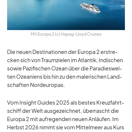
MS Eu­ropa 2 (c) Ha­pag-Lloyd Crui­ses
Die neuen De­sti­na­tio­nen der Eu­ropa 2 er­stre­
cken sich von Traum­zie­len im At­lan­tik, In­di­schen
so­wie Pa­zi­fi­schen Ozean über die Pa­ra­dies­wel­
ten Ozea­ni­ens bis hin zu den ma­le­ri­schen Land­
schaf­ten Nord­eu­ro­pas.
Vom In­sight Gui­des 2025 als bes­tes Kreuz­fahrt­
schiff der Welt aus­ge­zeich­net, über­rascht die
Eu­ropa 2 mit auf­re­gen­den neuen An­läu­fen. Im
Herbst 2026 nimmt sie vom Mit­tel­meer aus Kurs