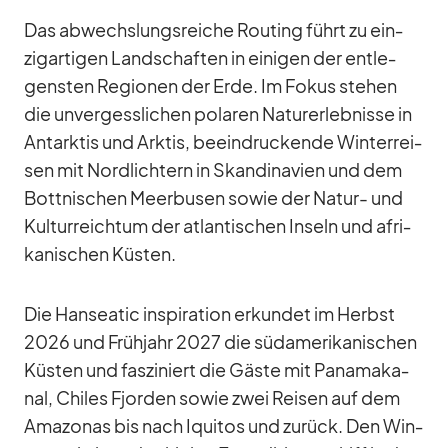
Das ab­wechs­lungs­rei­che Rou­ting führt zu ein­
zig­ar­ti­gen Land­schaf­ten in ei­ni­gen der ent­le­
gens­ten Re­gio­nen der Erde. Im Fo­kus ste­hen
die un­ver­gess­li­chen po­la­ren Na­tur­er­leb­nisse in
Ant­ark­tis und Ark­tis, be­ein­dru­ckende Win­ter­rei­
sen mit Nord­lich­tern in Skan­di­na­vien und dem
Bot­t­ni­schen Meer­bu­sen so­wie der Na­tur- und
Kul­tur­reich­tum der at­lan­ti­schen In­seln und afri­
ka­ni­schen Küs­ten.
Die Han­sea­tic in­spi­ra­tion er­kun­det im Herbst
2026 und Früh­jahr 2027 die süd­ame­ri­ka­ni­schen
Küs­ten und fas­zi­niert die Gäste mit Pa­na­ma­ka­
nal, Chi­les Fjor­den so­wie zwei Rei­sen auf dem
Ama­zo­nas bis nach Iqui­tos und zu­rück. Den Win­