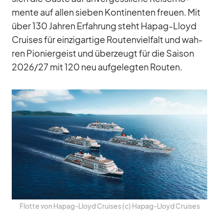
mente auf al­len sie­ben Kon­ti­nen­ten freuen. Mit
über 130 Jah­ren Er­fah­rung steht Ha­pag-Lloyd
Crui­ses für ein­zig­ar­tige Rou­ten­viel­falt und wah­
ren Pio­nier­geist und über­zeugt für die Sai­son
2026/​27 mit 120 neu auf­ge­leg­ten Rou­ten.
Flotte von Ha­pag-Lloyd Crui­ses (c) Ha­pag-Lloyd Crui­ses