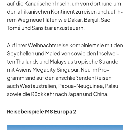
auf die Ka­na­ri­schen In­seln, um von dort rund um
den afri­ka­ni­schen Kon­ti­nent zu rei­sen und auf ih­
rem Weg neue Hä­fen wie Da­kar, Ban­jul, Sao
Tomé und San­si­bar an­zu­steu­ern.
Auf ih­rer Weih­nachts­reise kom­bi­niert sie mit den
Sey­chel­len und Ma­le­di­ven so­wie den In­sel­wel­
ten Thai­lands und Ma­lay­sias tro­pi­sche Strände
mit Asi­ens Me­ga­city Sin­ga­pur. Neu im Pro­
gramm sind auf den an­schlie­ßen­den Rei­sen
auch West­aus­tra­lien, Pa­pua-Neu­gui­nea, Pa­lau
so­wie die Rück­kehr nach Ja­pan und China.
Rei­se­bei­spiele MS Eu­ropa 2