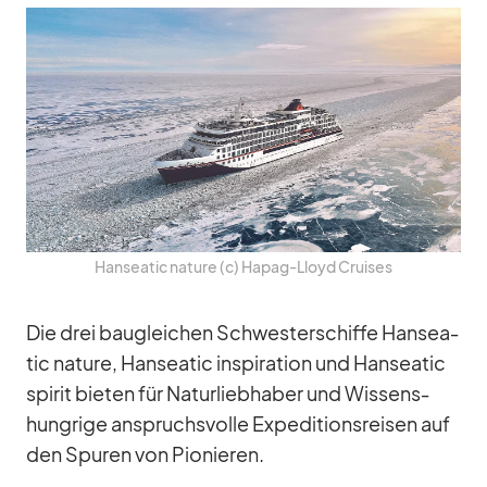
Han­sea­tic na­ture (c) Ha­pag-Lloyd Crui­ses
Die drei bau­glei­chen Schwes­ter­schiffe Han­sea­
tic na­ture, Han­sea­tic in­spi­ra­tion und Han­sea­tic
spi­rit bie­ten für Na­tur­lieb­ha­ber und Wis­sens­
hung­rige an­spruchs­volle Ex­pe­di­ti­ons­rei­sen auf
den Spu­ren von Pio­nie­ren.