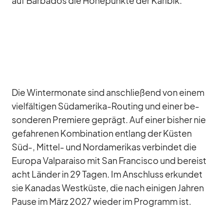
auf Bar­ba­dos die Hö­he­punkte der Ka­ri­bik.
Die Win­ter­mo­nate sind an­schlie­ßend von ei­nem
viel­fäl­ti­gen Süd­ame­rika-Rou­ting und ei­ner be­
son­de­ren Pre­miere ge­prägt. Auf ei­ner bis­her nie
ge­fah­re­nen Kom­bi­na­tion ent­lang der Küs­ten
Süd‑, Mit­tel- und Nord­ame­ri­kas ver­bin­det die
Eu­ropa Val­pa­raiso mit San Fran­cisco und be­reist
acht Län­der in 29 Ta­gen. Im An­schluss er­kun­det
sie Ka­na­das West­küste, die nach ei­ni­gen Jah­ren
Pause im März 2027 wie­der im Pro­gramm ist.