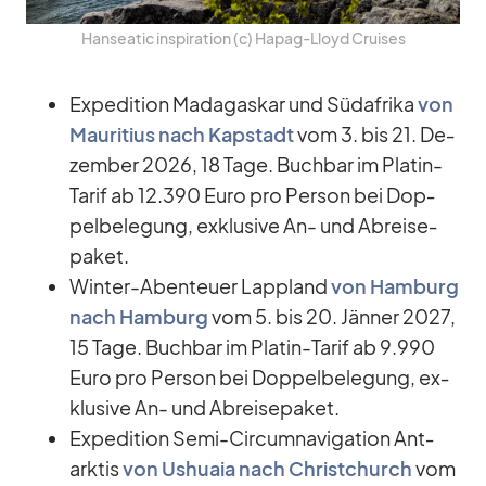
Han­sea­tic in­spi­ra­tion (c) Ha­pag-Lloyd Crui­ses
Ex­pe­di­tion Ma­da­gas­kar und Süd­afrika
von
Mau­ri­tius nach Kap­stadt
vom 3. bis 21. De­
zem­ber 2026, 18 Tage. Buch­bar im Pla­tin-
Ta­rif ab 12.390 Euro pro Per­son bei Dop­
pel­be­le­gung, ex­klu­sive An- und Ab­rei­se­
pa­ket.
Win­ter-Aben­teuer Lapp­land
von Ham­burg
nach Ham­burg
vom 5. bis 20. Jän­ner 2027,
15 Tage. Buch­bar im Pla­tin-Ta­rif ab 9.990
Euro pro Per­son bei Dop­pel­be­le­gung, ex­
klu­sive An- und Ab­rei­se­pa­ket.
Ex­pe­di­tion Semi-Cir­cum­na­vi­ga­tion Ant­
ark­tis
von Us­huaia nach Christ­church
vom