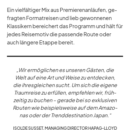
Ein viel­fäl­ti­ger Mix aus Pre­mie­ren­an­läu­fen, ge­
frag­ten For­ma­trei­sen und lieb ge­won­ne­nen
Klas­si­kern be­rei­chert das Pro­gramm und hält für
je­des Rei­se­mo­tiv die pas­sende Route oder
auch län­gere Etappe be­reit.
„Wir er­mög­li­chen es un­se­ren Gäs­ten, die
Welt auf eine Art und Weise zu ent­de­cken,
die ih­res­glei­chen sucht. Um sich die ei­gene
Traum­reise zu er­fül­len, emp­feh­len wir, früh­
zei­tig zu bu­chen – ge­rade bei so ex­klu­si­ven
Rou­ten wie bei­spiels­weise auf dem Ama­zo­
nas oder der Trend­des­ti­na­tion Ja­pan.“
ISOLDE SUS­SET, MA­NA­GING DI­REC­TOR HA­PAG-LLOYD