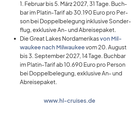
1. Fe­bruar bis 5. März 2027, 31 Tage. Buch­
bar im Pla­tin-Ta­rif ab 30.190 Euro pro Per­
son bei Dop­pel­be­le­gung in­klu­sive Son­der­
flug, ex­klu­sive An- und Ab­rei­se­pa­ket.
Die Great Lakes Nord­ame­ri­kas
von Mil­
wau­kee nach Mil­wau­kee
vom 20. Au­gust
bis 3. Sep­tem­ber 2027, 14 Tage. Buch­bar
im Pla­tin-Ta­rif ab 10.690 Euro pro Per­son
bei Dop­pel­be­le­gung, ex­klu­sive An- und
Ab­rei­se­pa­ket.
www.hl-cruises.de