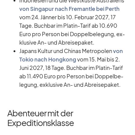
In­do­ne­sien und die West­küste Aus­tra­li­ens
von Sin­ga­pur nach Fre­mantle bei Perth
vom 24. Jän­ner bis 10. Fe­bruar 2027, 17
Tage. Buch­bar im Pla­tin-Ta­rif ab 10.690
Euro pro Per­son bei Dop­pel­be­le­gung, ex­
klu­sive An- und Ab­rei­se­pa­ket.
Ja­pans Kul­tur und Chi­nas Me­tro­po­len
von
To­kio nach Hong­kong
vom 15. Mai bis 2.
Juni 2027, 18 Tage. Buch­bar im Pla­tin-Ta­rif
ab 11.490 Euro pro Per­son bei Dop­pel­be­
le­gung, ex­klu­sive An- und Ab­rei­se­pa­ket.
Abenteuer mit der
Expeditionsklasse