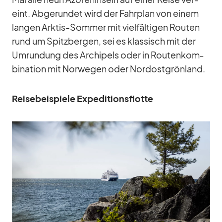
eint. Ab­ge­run­det wird der Fahr­plan von ei­nem
lan­gen Ark­tis-Som­mer mit viel­fäl­ti­gen Rou­ten
rund um Spitz­ber­gen, sei es klas­sisch mit der
Um­run­dung des Ar­chi­pels oder in Rou­ten­kom­
bi­na­tion mit Nor­we­gen oder Nord­ost­grön­land.
Rei­se­bei­spiele Ex­pe­di­ti­ons­flotte