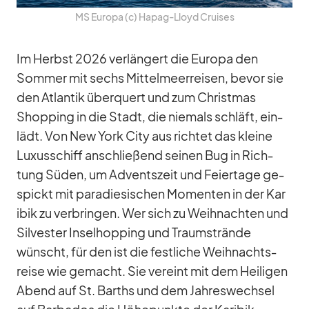
MS Eu­ropa (c) Ha­pag-Lloyd Crui­ses
Im Herbst 2026 ver­län­gert die Eu­ropa den
Som­mer mit sechs Mit­tel­meer­rei­sen, be­vor sie
den At­lan­tik über­quert und zum Christ­mas
Shop­ping in die Stadt, die nie­mals schläft, ein­
lädt. Von New York City aus rich­tet das kleine
Lu­xus­schiff an­schlie­ßend sei­nen Bug in Rich­
tung Sü­den, um Ad­vents­zeit und Fei­er­tage ge­
spickt mit pa­ra­die­si­schen Mo­men­ten in der Ka­r
i­bik zu ver­brin­gen. Wer sich zu Weih­nach­ten und
Sil­ves­ter In­sel­hop­ping und Traum­strände
wünscht, für den ist die fest­li­che Weih­nachts­
reise wie ge­macht. Sie ver­eint mit dem Hei­li­gen
Abend auf St. Barths und dem Jah­res­wech­sel