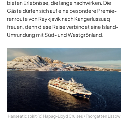
bie­ten Er­leb­nisse, die lange nach­wir­ken. Die
Gäste dür­fen sich auf eine be­son­dere Pre­mie­
ren­route von Reykja­vik nach Kan­ger­lus­suaq
freuen, denn diese Reise ver­bin­det eine Is­land-
Um­run­dung mit Süd- und West­grön­land.
Han­sea­tic spi­rit (c) Ha­pag-Lloyd Crui­ses /​ Thor­gat­ten Lis­sow