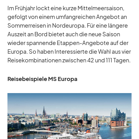
Im Früh­jahr lockt eine kurze Mit­tel­meer­sai­son,
ge­folgt von ei­nem um­fang­rei­chen An­ge­bot an
Som­mer­rei­sen in Nord­eu­ropa. Für eine län­gere
Aus­zeit an Bord bie­tet auch die neue Sai­son
wie­der span­nende Etap­pen-An­ge­bote auf der
Eu­ropa. So ha­ben In­ter­es­sierte die Wahl aus vier
Rei­se­kom­bi­na­tio­nen zwi­schen 42 und 111 Ta­gen.
Rei­se­bei­spiele MS Eu­ropa