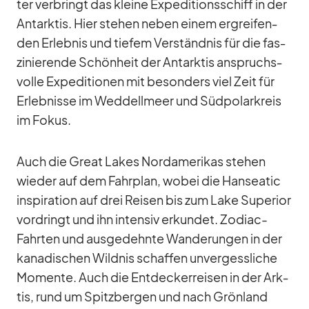
ter ver­bringt das kleine Ex­pe­di­ti­ons­schiff in der
Ant­ark­tis. Hier ste­hen ne­ben ei­nem er­grei­fen­
den Er­leb­nis und tie­fem Ver­ständ­nis für die fas­
zi­nie­rende Schön­heit der Ant­ark­tis an­spruchs­
volle Ex­pe­di­tio­nen mit be­son­ders viel Zeit für
Er­leb­nisse im Wed­dell­meer und Süd­po­lar­kreis
im Fo­kus.
Auch die Great Lakes Nord­ame­ri­kas ste­hen
wie­der auf dem Fahr­plan, wo­bei die Han­sea­tic
in­spi­ra­tion auf drei Rei­sen bis zum Lake Su­pe­rior
vor­dringt und ihn in­ten­siv er­kun­det. Zo­diac-
Fahr­ten und aus­ge­dehnte Wan­de­run­gen in der
ka­na­di­schen Wild­nis schaf­fen un­ver­gess­li­che
Mo­mente. Auch die Ent­de­cker­rei­sen in der Ark­
tis, rund um Spitz­ber­gen und nach Grön­land