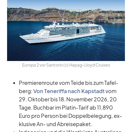
Eu­ropa 2 vor San­to­rin (c) Ha­pag-Lloyd Crui­ses
Pre­mie­ren­route vom Teide bis zum Ta­fel­
berg:
Von Te­ne­riffa nach Kap­stadt
vom
29. Ok­to­ber bis 18. No­vem­ber 2026, 20
Tage. Buch­bar im Pla­tin-Ta­rif ab 11.890
Euro pro Per­son bei Dop­pel­be­le­gung, ex­
klu­sive An- und Ab­rei­se­pa­ket.