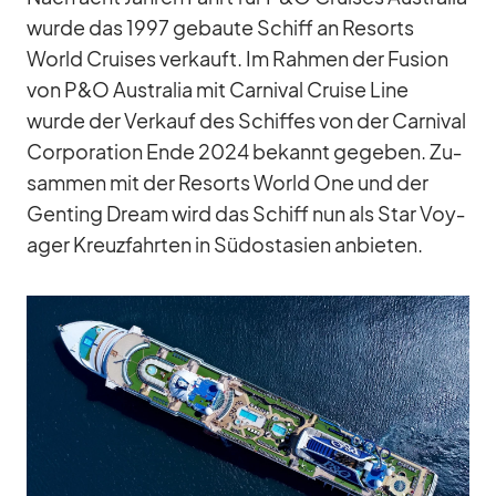
wurde das 1997 ge­baute Schiff an Re­sorts
World Crui­ses ver­kauft. Im Rah­men der Fu­sion
von P&O Aus­tra­lia mit Car­ni­val Cruise Line
wurde der Ver­kauf des Schif­fes von der Car­ni­val
Cor­po­ra­tion Ende 2024 be­kannt ge­ge­ben. Zu­
sam­men mit der Re­sorts World One und der
Gen­ting Dream wird das Schiff nun als Star Voy­
a­ger Kreuz­fahr­ten in Süd­ost­asien an­bie­ten.