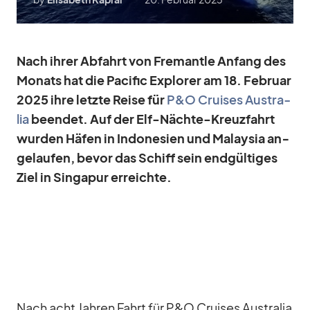
Nach ih­rer Ab­fahrt von Fre­mantle An­fang des
Mo­nats hat die Pa­ci­fic Ex­plo­rer am 18. Fe­bruar
2025 ihre letzte Reise für
P&O Crui­ses Aus­tra­
lia
be­en­det. Auf der Elf-Nächte-Kreuz­fahrt
wur­den Hä­fen in In­do­ne­sien und Ma­lay­sia an­
ge­lau­fen, be­vor das Schiff sein end­gül­ti­ges
Ziel in Sin­ga­pur er­reichte.
Nach acht Jah­ren Fahrt für P&O Crui­ses Aus­tra­lia