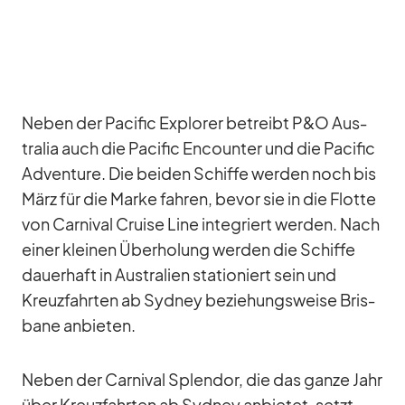
Ne­ben der Pa­ci­fic Ex­plo­rer be­treibt P&O Aus­
tra­lia auch die Pa­ci­fic En­coun­ter und die Pa­ci­fic
Ad­ven­ture. Die bei­den Schiffe wer­den noch bis
März für die Marke fah­ren, be­vor sie in die Flotte
von Car­ni­val Cruise Line in­te­griert wer­den. Nach
ei­ner klei­nen Über­ho­lung wer­den die Schiffe
dau­er­haft in Aus­tra­lien sta­tio­niert sein und
Kreuz­fahr­ten ab Syd­ney be­zie­hungs­weise Bris­
bane an­bie­ten.
Ne­ben der Car­ni­val Sple­ndor, die das ganze Jahr
über Kreuz­fahr­ten ab Syd­ney an­bie­tet, setzt