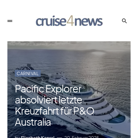
CARNIVAL
Pacific Explorer
absolviert letzte
Kreuzfahrt für P&O
Australia
by
Elisabeth Kapral
20. Februar 2025