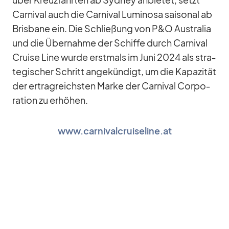
Car­ni­val auch die Car­ni­val Lu­mi­nosa sai­so­nal ab
Bris­bane ein. Die Schlie­ßung von P&O Aus­tra­lia
und die Über­nahme der Schiffe durch Car­ni­val
Cruise Line wurde erst­mals im Juni 2024 als stra­
te­gi­scher Schritt an­ge­kün­digt, um die Ka­pa­zi­tät
der er­trag­reichs­ten Marke der Car­ni­val Cor­po­
ra­tion zu er­hö­hen.
www.carnivalcruiseline.at