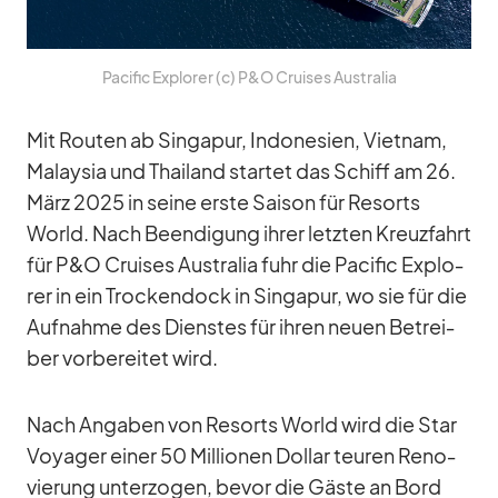
Pa­ci­fic Ex­plo­rer (c) P&O Crui­ses Aus­tra­lia
Mit Rou­ten ab Sin­ga­pur, In­do­ne­sien, Viet­nam,
Ma­lay­sia und Thai­land star­tet das Schiff am 26.
März 2025 in seine erste Sai­son für Re­sorts
World. Nach Be­en­di­gung ih­rer letz­ten Kreuz­fahrt
für P&O Crui­ses Aus­tra­lia fuhr die Pa­ci­fic Ex­plo­
rer in ein Tro­cken­dock in Sin­ga­pur, wo sie für die
Auf­nahme des Diens­tes für ih­ren neuen Be­trei­
ber vor­be­rei­tet wird.
Nach An­ga­ben von Re­sorts World wird die Star
Voy­a­ger ei­ner 50 Mil­lio­nen Dol­lar teu­ren Re­no­
vie­rung un­ter­zo­gen, be­vor die Gäste an Bord