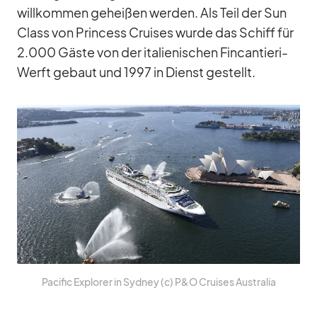
will­kom­men ge­hei­ßen wer­den. Als Teil der Sun
Class von Prin­cess Crui­ses wurde das Schiff für
2.000 Gäste von der ita­lie­ni­schen Fin­can­tieri-
Werft ge­baut und 1997 in Dienst ge­stellt.
Pa­ci­fic Ex­plo­rer in Syd­ney (c) P&O Crui­ses Aus­tra­lia