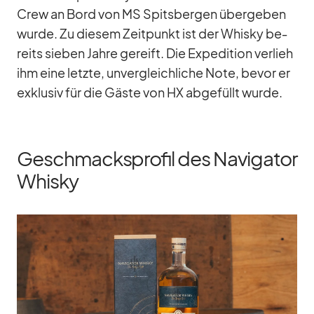
Crew an Bord von MS Spits­ber­gen über­ge­ben
wurde. Zu die­sem Zeit­punkt ist der Whisky be­
reits sie­ben Jahre ge­reift. Die Ex­pe­di­tion ver­lieh
ihm eine letzte, un­ver­gleich­li­che Note, be­vor er
ex­klu­siv für die Gäste von HX ab­ge­füllt wurde.
Geschmacksprofil des Navigator
Whisky