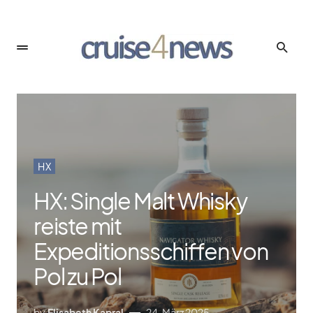
HX
HX: Single Malt Whisky
reiste mit
Expeditionsschiffen von
Pol zu Pol
by
Elisabeth Kapral
24. März 2025