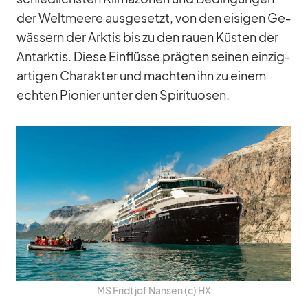
der Welt­meere aus­ge­setzt, von den ei­si­gen Ge­
wäs­sern der Ark­tis bis zu den rauen Küs­ten der
Ant­ark­tis. Diese Ein­flüsse präg­ten sei­nen ein­zig­
ar­ti­gen Cha­rak­ter und mach­ten ihn zu ei­nem
ech­ten Pio­nier un­ter den Spi­ri­tuo­sen.
MS Fri­dt­jof Nan­sen (c) HX