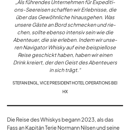
„Als füh­ren­des Un­ter­neh­men für Ex­pe­di­ti­
ons-See­rei­sen schaf­fen wir Er­leb­nisse, die
über das Ge­wöhn­li­che hin­aus­ge­hen. Was
un­sere Gäste an Bord schme­cken und rie­
chen, sollte ebenso in­ten­siv sein wie die
Aben­teuer, die sie er­le­ben. In­dem wir un­se­
ren Na­vi­ga­tor Whisky auf eine bei­spiel­lose
Reise ge­schickt ha­ben, ha­ben wir ei­nen
Drink kre­iert, der den Geist des Aben­teu­ers
in sich trägt.“
STE­FAN ENGL, VICE PRE­SI­DENT HO­TEL OPE­RA­TI­ONS BEI
HX
Die Reise des Whis­kys be­gann 2023, als das
Fass an Ka­pi­tän Terje Nor­mann Nil­sen und seine