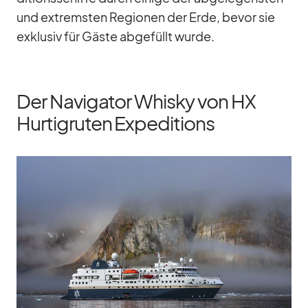
und ex­trems­ten Re­gio­nen der Erde, be­vor sie
ex­klu­siv für Gäste ab­ge­füllt wurde.
Der Navigator Whisky von HX
Hurtigruten Expeditions