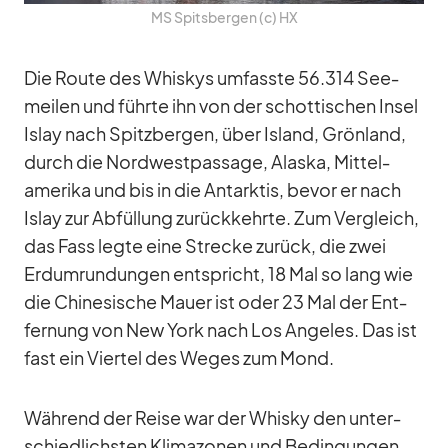
MS Spits­ber­gen (c) HX
Die Route des Whis­kys um­fasste 56.314 See­
mei­len und führte ihn von der schot­ti­schen In­sel
Is­lay nach Spitz­ber­gen, über Is­land, Grön­land,
durch die Nord­west­pas­sage, Alaska, Mit­tel­
ame­rika und bis in die Ant­ark­tis, be­vor er nach
Is­lay zur Ab­fül­lung zu­rück­kehrte. Zum Ver­gleich,
das Fass legte eine Stre­cke zu­rück, die zwei
Erd­um­run­dun­gen ent­spricht, 18 Mal so lang wie
die Chi­ne­si­sche Mauer ist oder 23 Mal der Ent­
fer­nung von New York nach Los An­ge­les. Das ist
fast ein Vier­tel des We­ges zum Mond.
Wäh­rend der Reise war der Whisky den un­ter­
schied­lichs­ten Kli­ma­zo­nen und Be­din­gun­gen