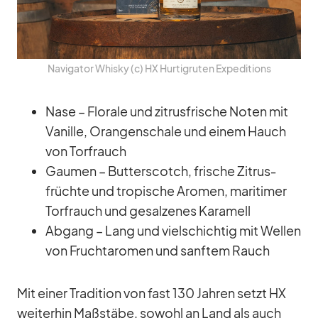
Na­vi­ga­tor Whisky (c) HX Hur­tig­ru­ten Ex­pe­di­ti­ons
Nase – Flo­rale und zi­trus­fri­sche No­ten mit
Va­nille, Oran­gen­schale und ei­nem Hauch
von Torf­rauch
Gau­men – But­ter­scotch, fri­sche Zi­trus­
früchte und tro­pi­sche Aro­men, ma­ri­ti­mer
Torf­rauch und ge­sal­ze­nes Ka­ra­mell
Ab­gang – Lang und viel­schich­tig mit Wel­len
von Frucht­aro­men und sanf­tem Rauch
Mit ei­ner Tra­di­tion von fast 130 Jah­ren setzt HX
wei­ter­hin Maß­stäbe, so­wohl an Land als auch