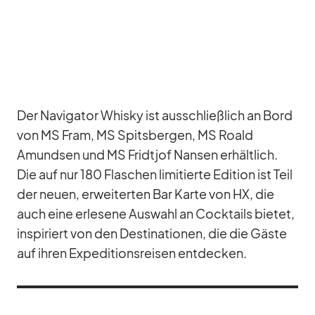
Der Na­vi­ga­tor Whisky ist aus­schließ­lich an Bord
von MS Fram, MS Spits­ber­gen, MS Roald
Amund­sen und MS Fri­dt­jof Nan­sen er­hält­lich.
Die auf nur 180 Fla­schen li­mi­tierte Edi­tion ist Teil
der neuen, er­wei­ter­ten Bar Karte von HX, die
auch eine er­le­sene Aus­wahl an Cock­tails bie­tet,
in­spi­riert von den De­sti­na­tio­nen, die die Gäste
auf ih­ren Ex­pe­di­ti­ons­rei­sen ent­de­cken.