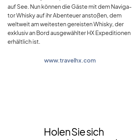
auf See. Nun kön­nen die Gäste mit dem Na­vi­ga­
tor Whisky auf ihr Aben­teuer an­sto­ßen, dem
welt­weit am wei­tes­ten ge­reis­ten Whisky, der
ex­klu­siv an Bord aus­ge­wähl­ter HX Ex­pe­di­tio­nen
er­hält­lich ist.
www.travelhx.com
Holen Sie sich