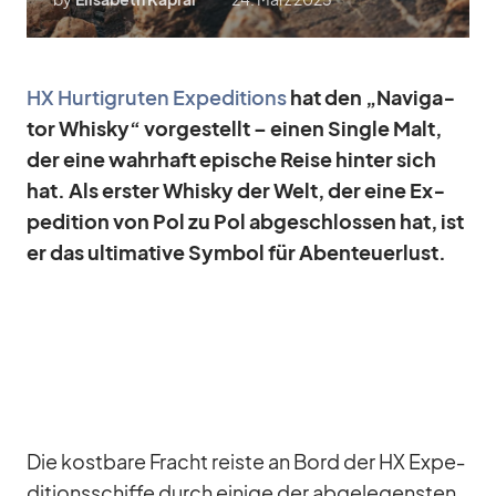
HX Hur­tig­ru­ten Ex­pe­di­ti­ons
hat den „Na­vi­ga­
tor Whisky“ vor­ge­stellt – ei­nen Sin­gle Malt,
der eine wahr­haft epi­sche Reise hin­ter sich
hat. Als ers­ter Whisky der Welt, der eine Ex­
pe­di­tion von Pol zu Pol ab­ge­schlos­sen hat, ist
er das ul­ti­ma­tive Sym­bol für Aben­teu­er­lust.
Die kost­bare Fracht reiste an Bord der HX Ex­pe­
di­ti­ons­schiffe durch ei­nige der ab­ge­le­gens­ten