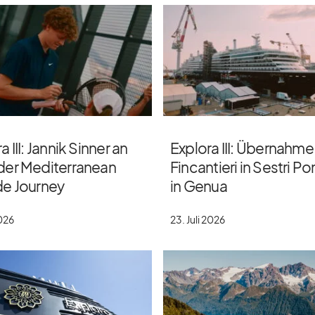
a III: Jannik Sinner an
Explora III: Übernahme
der Mediterranean
Fincantieri in Sestri P
de Journey
in Genua
2026
23. Juli 2026