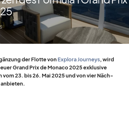
025
25
r­gän­zung der Flotte von
Ex­plora Jour­neys
, wird
Heuer Grand Prix de Mo­naco 2025 ex­klu­sive
en vom 23. bis 26. Mai 2025 und von vier Näch­
an­bie­ten.