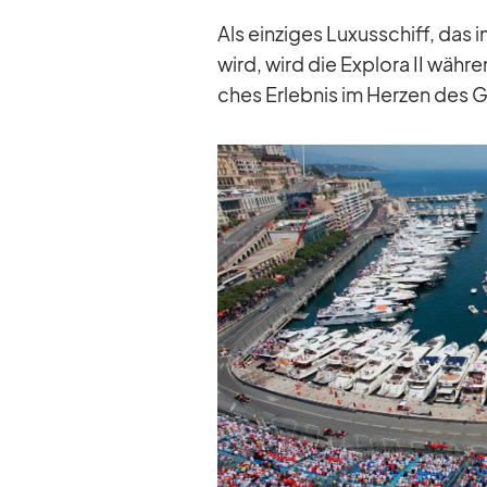
Als ein­zi­ges Lu­xus­schiff, das
wird, wird die Ex­plora II wäh­r
ches Er­leb­nis im Her­zen des 