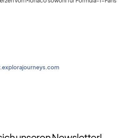
­zen von Mo­naco so­wohl für For­mula-1-Fans
explorajourneys.com
sich unseren Newsletter!