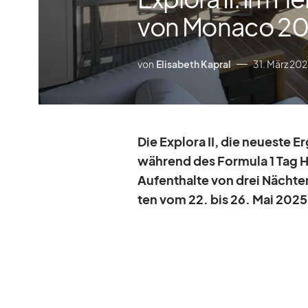
von Monaco 2
von
Elisabeth Kapral
31. März 20
Die Ex­plora II, die neu­este E
wäh­rend des For­mula 1 Tag 
Auf­ent­halte von drei Näch­t
ten vom 22. bis 26. Mai 2025 