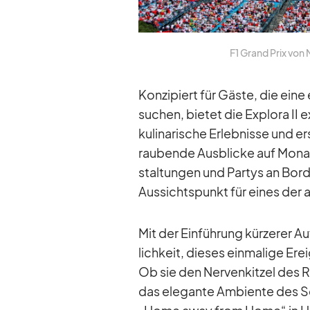
F1 Grand Prix von M
Kon­zi­piert für Gäste, die ein
su­chen, bie­tet die Ex­plora II 
ku­li­na­ri­sche Er­leb­nisse und
rau­bende Aus­bli­cke auf Mo­nac
stal­tun­gen und Par­tys an Bord 
Aus­sichts­punkt für ei­nes der a
Mit der Ein­füh­rung kür­ze­rer A
lich­keit, die­ses ein­ma­lige Er­e
Ob sie den Ner­ven­kit­zel des R
das ele­gante Am­bi­ente des Sch