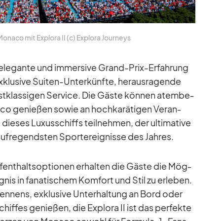
o­naco mit Ex­plora II (c) Ex­plora Jour­neys
e ele­gante und im­mersive Grand-Prix-Er­fah­rung
ex­klu­sive Sui­ten-Un­ter­künfte, her­aus­ra­gende
 erst­klas­si­gen Ser­vice. Die Gäste kön­nen atem­be­
o ge­nie­ßen so­wie an hoch­ka­rä­ti­gen Ver­an­
die­ses Lu­xus­schiffs teil­neh­men, der ul­ti­ma­tive
uf­re­gends­ten Sport­er­eig­nisse des Jah­res.
uf­ent­halts­op­tio­nen er­hal­ten die Gäste die Mög­
ig­nis in fa­na­ti­schem Kom­fort und Stil zu er­le­ben.
en­nens, ex­klu­sive Un­ter­hal­tung an Bord oder
if­fes ge­nie­ßen, die Ex­plora II ist das per­fekte