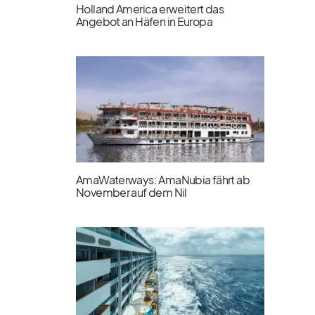
Holland America erweitert das
Angebot an Häfen in Europa
AmaWaterways: AmaNubia fährt ab
November auf dem Nil