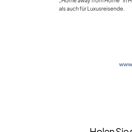
„Home away from Home“ in Her
als auch für Lu­xus­rei­sende.
www.
Holen Sie 