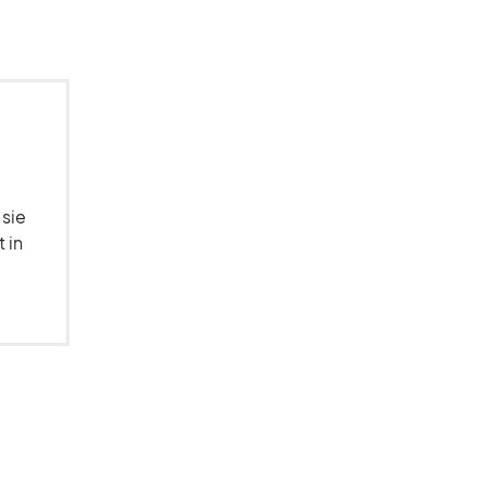
 sie
 in