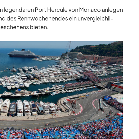
 im le­gen­dä­ren Port Her­cule von Mo­naco an­le­gen
end des Renn­wo­chen­en­des ein un­ver­gleich­li­
Ge­sche­hens bie­ten.