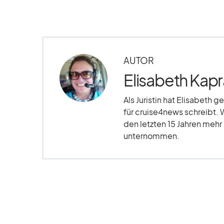
AUTOR
Elisabeth Kapr
Als Juristin hat Elisabeth g
für cruise4news schreibt. 
den letzten 15 Jahren meh
unternommen.