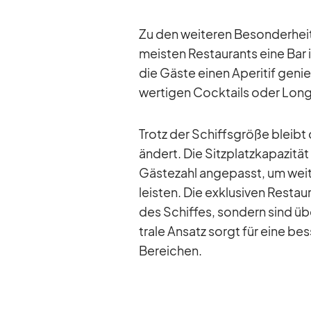
Zu den wei­te­ren Be­son­der­he
meis­ten Re­stau­rants eine Bar 
die Gäste ei­nen Ape­ri­tif ge
wer­ti­gen Cock­tails oder Long 
Trotz der Schiffs­größe bleibt d
än­dert. Die Sitz­platz­ka­pa­zi­
Gäs­te­zahl an­ge­passt, um wei
leis­ten. Die ex­klu­si­ven Re­st
des Schif­fes, son­dern sind übe
trale An­satz sorgt für eine bes
Be­rei­chen.