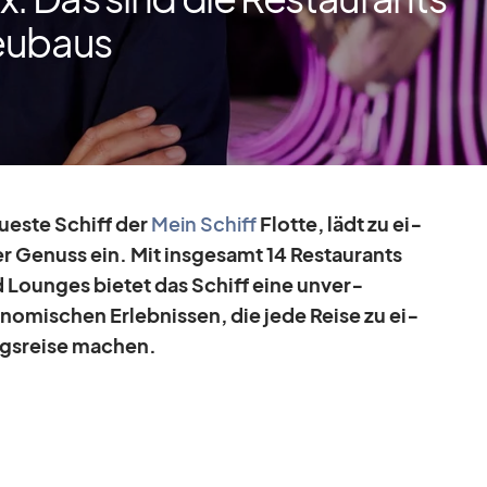
eubaus
u­este Schiff der
Mein Schiff
Flotte, lädt zu ei­
ler Ge­nuss ein. Mit ins­ge­samt 14 Re­stau­rants
d Loun­ges bie­tet das Schiff eine un­ver­
ro­no­mi­schen Er­leb­nis­sen, die jede Reise zu ei­
ungs­reise ma­chen.