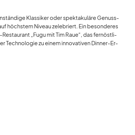
stän­dige Klas­si­ker oder spek­ta­ku­läre Ge­nuss-
f höchs­tem Ni­veau ze­le­briert. Ein be­son­de­res
v-Re­stau­rant „Fugu mit Tim Raue“, das fern­öst­li­
er Tech­no­lo­gie zu ei­nem in­no­va­ti­ven Din­ner-Er­