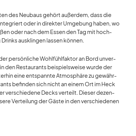
i­ten des Neu­baus ge­hört au­ßer­dem, dass die
in­te­griert oder in di­rek­ter Um­ge­bung ha­ben, wo
­nie­ßen oder nach dem Es­sen den Tag mit hoch­
Drinks aus­klin­gen las­sen kön­nen.
er per­sön­li­che Wohl­fühl­fak­tor an Bord un­ver­
tät in den Re­stau­rants bei­spiels­weise wurde der
­ter­hin eine ent­spannte At­mo­sphäre zu ge­währ­
au­rants be­fin­den sich nicht an ei­nem Ort im Heck
r ver­schie­dene Decks ver­teilt. Die­ser de­zen­
­sere Ver­tei­lung der Gäste in den ver­schie­de­nen