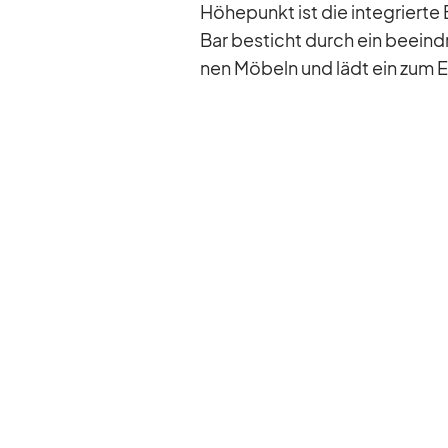
Hö­he­punkt ist die in­te­griert
Bar be­sticht durch ein be­ein­
nen Mö­beln und lädt ein zum En