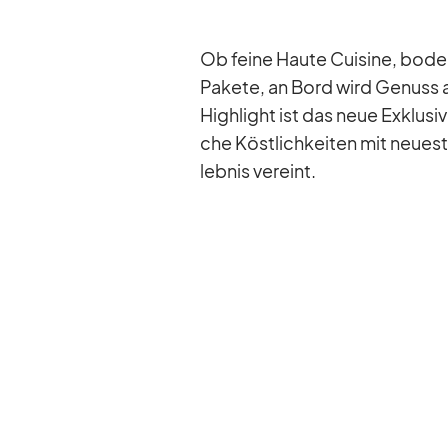
Ob feine Haute Cui­sine, bo­den­
Pa­kete, an Bord wird Ge­nuss au
High­light ist das neue Ex­klu­si
che Köst­lich­kei­ten mit neu­es­t
leb­nis ver­eint.