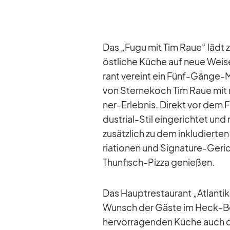
Das „Fugu mit Tim Raue“ lädt zu 
öst­li­che Kü­che auf neue Weise
rant ver­eint ein Fünf-Gänge-Men
von Ster­ne­koch Tim Raue mit neu
ner-Er­leb­nis. Di­rekt vor dem 
dus­trial-Stil ein­ge­rich­tet und
zu­sätz­lich zu dem in­klu­dier­te
ria­tio­nen und Si­gna­ture-Ge­
Thun­fisch-Pizza ge­nie­ßen.
Das Haupt­re­stau­rant „At­lan­t
Wunsch der Gäste im Heck-Be­re
her­vor­ra­gen­den Kü­che auch die