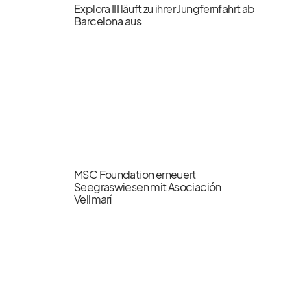
Explora III läuft zu ihrer Jungfernfahrt ab
Barcelona aus
MSC Foundation erneuert
Seegraswiesen mit Asociación
Vellmarí