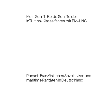
Mein Schiff: Beide Schiffe der
InTUItion-Klasse fahren mit Bio-LNG
Ponant: Französisches Savoir-vivre und
maritime Raritäten in Deutschland