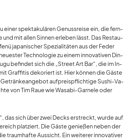
ei­ner spek­ta­ku­lä­ren Ge­nuss­reise ein, die fern­
 und mit al­len Sin­nen er­le­ben lässt. Das Re­stau­
ü ja­pa­ni­scher Spe­zia­li­tä­ten aus der Fe­der
­es­ter Tech­no­lo­gie zu ei­nem in­no­va­ti­ven Din­
Fugu be­fin­det sich die „Street Art Bar“, die im In­
 mit Graf­fi­tis de­ko­riert ist. Hier kön­nen die Gäste
n Ge­trän­ke­an­ge­bot auf­preis­pflich­tige Su­shi-Va­
richte von Tim Raue wie Wa­sabi-Gar­nele oder
ik“, das sich über zwei Decks er­streckt, wurde auf
ich plat­ziert. Die Gäste ge­nie­ßen ne­ben der
 traum­hafte Aus­sicht. Ein wei­te­rer in­no­va­ti­ver