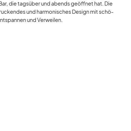
e Bar, die tags­über und abends ge­öff­net hat. Die
dru­cken­des und har­mo­ni­sches De­sign mit schö­
t­span­nen und Ver­wei­len.