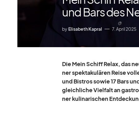
und Bars des N
by
Elisabeth Kapral
7. April 2025
Die Mein Schiff Re­lax, das ne
ner spek­ta­ku­lä­ren Reise vol­
und Bis­tros so­wie 17 Bars un
gleich­li­che Viel­falt an gas­t
ner ku­li­na­ri­schen Ent­de­ck