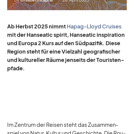
Ab Herbst 2025 nimmt
Ha­pag-Lloyd Crui­ses
mit der Han­sea­tic spi­rit, Han­sea­tic in­spi­ra­tion
und Eu­ropa 2 Kurs auf den Süd­pa­zi­fik. Diese
Re­gion steht für eine Viel­zahl geo­gra­fi­scher
und kul­tu­rel­ler Räume jen­seits der Tou­ris­ten­
pfade.
Im Zen­trum der Rei­sen steht das Zu­sam­men­
spiel von Na­tur, Kul­tur und Ge­schichte. Die Rou­