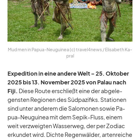
Mud men in Pa­pua-Neu­gui­nea (c) travel4news /​ Eli­sa­beth Ka­
pral
Ex­pe­di­tion in eine an­dere Welt – 25. Ok­to­ber
2025 bis 13. No­vem­ber 2025 von Pa­lau nach
Fiji.
Diese Route er­schließt eine der ab­ge­le­
gens­ten Re­gio­nen des Süd­pa­zi­fiks. Sta­tio­nen
sind un­ter an­de­rem die Sa­lo­mo­nen so­wie Pa­
pua-Neu­gui­nea mit dem Sepik-Fluss, ei­nem
weit ver­zweig­ten Was­ser­weg, der per Zo­diac
er­kun­det wird. Dichte Re­gen­wäl­der, ar­ten­rei­che