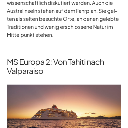
wis­sen­schaft­lich dis­ku­tiert wer­den. Auch die
Aus­tral­in­seln ste­hen auf dem Fahr­plan. Sie gel­
ten als sel­ten be­suchte Orte, an de­nen ge­lebte
Tra­di­tio­nen und we­nig er­schlos­sene Na­tur im
Mit­tel­punkt ste­hen.
MS Europa 2: Von Tahiti nach
Valparaiso