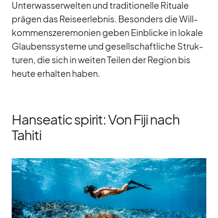
Un­ter­was­ser­wel­ten und tra­di­tio­nelle Ri­tuale
prä­gen das Rei­se­er­leb­nis. Be­son­ders die Will­
kom­mens­ze­re­mo­nien ge­ben Ein­bli­cke in lo­kale
Glau­bens­sys­teme und ge­sell­schaft­li­che Struk­
tu­ren, die sich in wei­ten Tei­len der Re­gion bis
heute er­hal­ten ha­ben.
Hanseatic spirit: Von Fiji nach
Tahiti