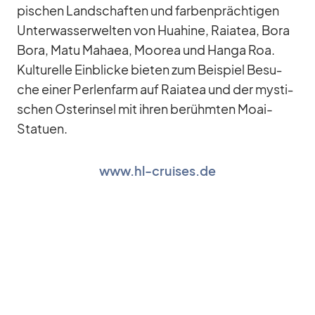
pi­schen Land­schaf­ten und far­ben­präch­ti­gen
Un­ter­was­ser­wel­ten von Hua­hine, Raia­tea, Bora
Bora, Matu Ma­haea, Moo­rea und Hanga Roa.
Kul­tu­relle Ein­bli­cke bie­ten zum Bei­spiel Be­su­
che ei­ner Per­len­farm auf Raia­tea und der mys­ti­
schen Os­ter­in­sel mit ih­ren be­rühm­ten Moai-
Sta­tuen.
www.hl-cruises.de