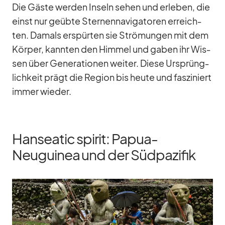
Die Gäste wer­den In­seln se­hen und er­le­ben, die
einst nur ge­übte Ster­nen­na­vi­ga­to­ren er­reich­
ten. Da­mals er­spür­ten sie Strö­mun­gen mit dem
Kör­per, kann­ten den Him­mel und ga­ben ihr Wis­
sen über Ge­ne­ra­tio­nen wei­ter. Diese Ur­sprüng­
lich­keit prägt die Re­gion bis heute und fas­zi­niert
im­mer wie­der.
Hanseatic spirit: Papua-
Neuguinea und der Südpazifik