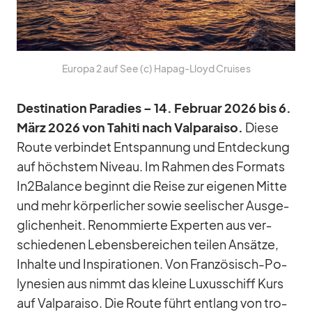
Eu­ropa 2 auf See (c) Ha­pag-Lloyd Crui­ses
De­sti­na­tion Pa­ra­dies – 14. Fe­bruar 2026 bis 6.
März 2026 von Ta­hiti nach Val­pa­raiso.
Diese
Route ver­bin­det Ent­span­nung und Ent­de­ckung
auf höchs­tem Ni­veau. Im Rah­men des For­mats
In2Balance be­ginnt die Reise zur ei­ge­nen Mitte
und mehr kör­per­li­cher so­wie see­li­scher Aus­ge­
gli­chen­heit. Re­nom­mierte Ex­per­ten aus ver­
schie­de­nen Le­bens­be­rei­chen tei­len An­sätze,
In­halte und In­spi­ra­tio­nen. Von Fran­zö­sisch-Po­
ly­ne­sien aus nimmt das kleine Lu­xus­schiff Kurs
auf Val­pa­raiso. Die Route führt ent­lang von tro­