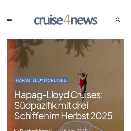
HAPAG-LLOYD CRUISES
Hapag-Lloyd Cruises:
Südpazifik mit drei
Schiffen im Herbst 2025
by
Elisabeth Kapral
28. April 2025