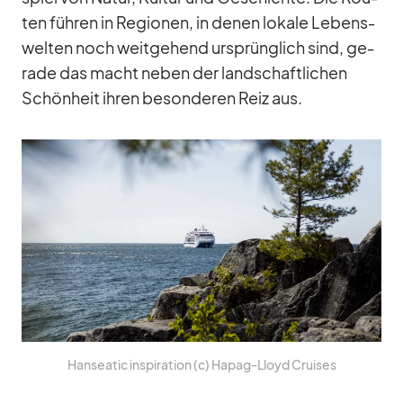
ten füh­ren in Re­gio­nen, in de­nen lo­kale Le­bens­
wel­ten noch weit­ge­hend ur­sprüng­lich sind, ge­
rade das macht ne­ben der land­schaft­li­chen
Schön­heit ih­ren be­son­de­ren Reiz aus.
Han­sea­tic in­spi­ra­tion (c) Ha­pag-Lloyd Crui­ses