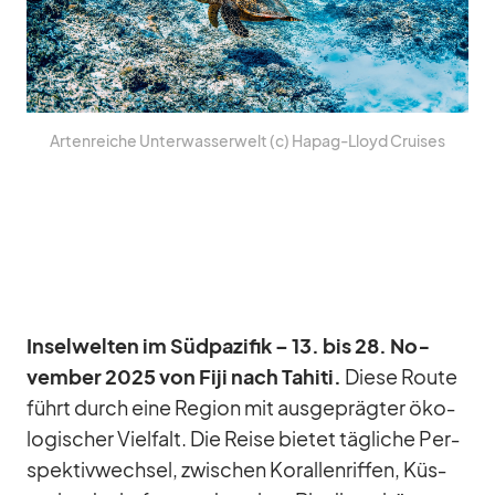
Ar­ten­rei­che Un­ter­was­ser­welt (c) Ha­pag-Lloyd Crui­ses
In­sel­wel­ten im Süd­pa­zi­fik – 13. bis 28. No­
vem­ber 2025 von Fiji nach Ta­hiti.
Diese Route
führt durch eine Re­gion mit aus­ge­präg­ter öko­
lo­gi­scher Viel­falt. Die Reise bie­tet täg­li­che Per­
spek­tiv­wech­sel, zwi­schen Ko­ral­len­rif­fen, Küs­