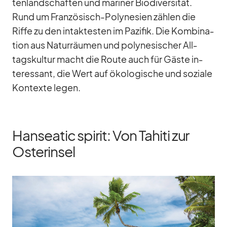
ten­land­schaf­ten und ma­ri­ner Bio­di­ver­si­tät.
Rund um Fran­zö­sisch-Po­ly­ne­sien zäh­len die
Riffe zu den in­tak­tes­ten im Pa­zi­fik. Die Kom­bi­na­
tion aus Na­tur­räu­men und po­ly­ne­si­scher All­
tags­kul­tur macht die Route auch für Gäste in­
ter­es­sant, die Wert auf öko­lo­gi­sche und so­ziale
Kon­texte le­gen.
Hanseatic spirit: Von Tahiti zur
Osterinsel