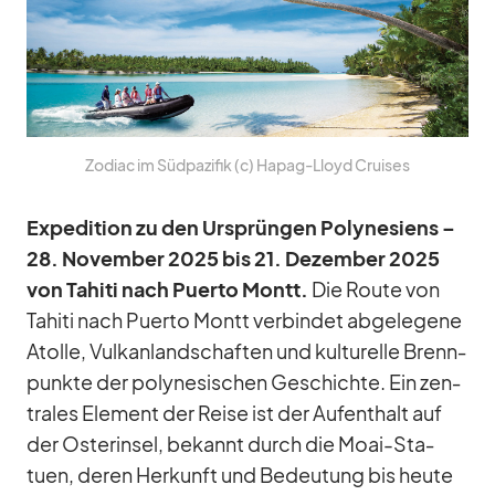
Zo­diac im Süd­pa­zi­fik (c) Ha­pag-Lloyd Crui­ses
Ex­pe­di­tion zu den Ur­sprün­gen Po­ly­ne­si­ens –
28. No­vem­ber 2025 bis 21. De­zem­ber 2025
von Ta­hiti nach Pu­erto Montt.
Die Route von
Ta­hiti nach Pu­erto Montt ver­bin­det ab­ge­le­gene
Atolle, Vul­kan­land­schaf­ten und kul­tu­relle Brenn­
punkte der po­ly­ne­si­schen Ge­schichte. Ein zen­
tra­les Ele­ment der Reise ist der Auf­ent­halt auf
der Os­ter­in­sel, be­kannt durch die Moai-Sta­
tuen, de­ren Her­kunft und Be­deu­tung bis heute