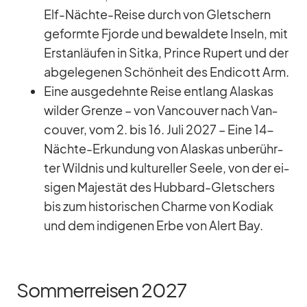
Elf-Nächte-Reise durch von Glet­schern
ge­formte Fjorde und be­wal­dete In­seln, mit
Erst­an­läu­fen in Sitka, Prince Ru­pert und der
ab­ge­le­ge­nen Schön­heit des End­icott Arm.
Eine aus­ge­dehnte Reise ent­lang Alas­kas
wil­der Grenze – von Van­cou­ver nach Van­
cou­ver, vom 2. bis 16. Juli 2027 – Eine 14-
Nächte-Er­kun­dung von Alas­kas un­be­rühr­
ter Wild­nis und kul­tu­rel­ler Seele, von der ei­
si­gen Ma­jes­tät des Hub­bard-Glet­schers
bis zum his­to­ri­schen Charme von Ko­diak
und dem in­di­ge­nen Erbe von Alert Bay.
Sommerreisen 2027