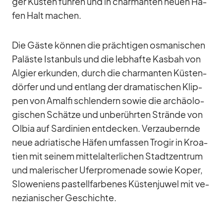
ger Küs­ten füh­ren und in char­man­ten neuen Hä­
fen Halt ma­chen.
Die Gäste kön­nen die präch­ti­gen os­ma­ni­schen
Pa­läste Is­tan­buls und die leb­hafte Kas­bah von
Al­gier er­kun­den, durch die char­man­ten Küs­ten­
dör­fer und und ent­lang der dra­ma­ti­schen Klip­
pen von Amalfi schlen­dern so­wie die ar­chäo­lo­
gi­schen Schätze und un­be­rühr­ten Strände von
Ol­bia auf Sar­di­nien ent­de­cken. Ver­zau­bernde
neue adria­ti­sche Hä­fen um­fas­sen Tro­gir in Kroa­
tien mit sei­nem mit­tel­al­ter­li­chen Stadt­zen­trum
und ma­le­ri­scher Ufer­pro­me­nade so­wie Ko­per,
Slo­we­ni­ens pas­tell­far­be­nes Küs­ten­ju­wel mit ve­
ne­zia­ni­scher Ge­schichte.