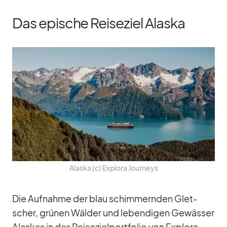
Das epische Reiseziel Alaska
Alaska (c) Ex­plora Jour­neys
Die Auf­nahme der blau schim­mern­den Glet­
scher, grü­nen Wäl­der und le­ben­di­gen Ge­wäs­ser