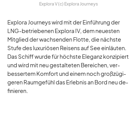
Ex­plora V (c) Ex­plora Jour­neys
Ex­plora Jour­neys wird mit der Ein­füh­rung der
LNG-be­trie­be­nen Ex­plora IV, dem neu­es­ten
Mit­glied der wach­sen­den Flotte, die nächste
Stufe des lu­xu­riö­sen Rei­sens auf See ein­läu­ten.
Das Schiff wurde für höchste Ele­ganz kon­zi­piert
und wird mit neu ge­stal­te­ten Be­rei­chen, ver­
bes­ser­tem Kom­fort und ei­nem noch groß­zü­gi­
ge­ren Raum­ge­fühl das Er­leb­nis an Bord neu de­
fi­nie­ren.