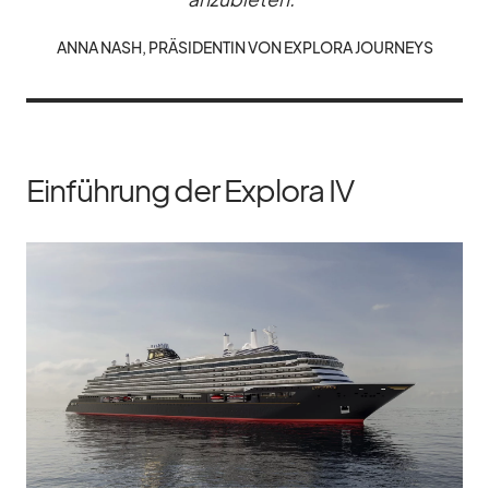
ANNA NASH, PRÄ­SI­DEN­TIN VON EX­PLORA JOUR­NEYS
Einführung der Explora IV