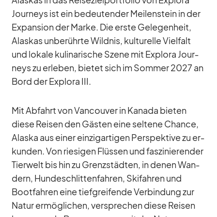
Alas­kas in das Rei­se­ziel­port­fo­lio von Ex­plora
Jour­neys ist ein be­deu­ten­der Mei­len­stein in der
Ex­pan­sion der Marke. Die erste Ge­le­gen­heit,
Alas­kas un­be­rührte Wild­nis, kul­tu­relle Viel­falt
und lo­kale ku­li­na­ri­sche Szene mit Ex­plora Jour­
neys zu er­le­ben, bie­tet sich im Som­mer 2027 an
Bord der Ex­plora III.
Mit Ab­fahrt von Van­cou­ver in Ka­nada bie­ten
diese Rei­sen den Gäs­ten eine sel­tene Chance,
Alaska aus ei­ner ein­zig­ar­ti­gen Per­spek­tive zu er­
kun­den. Von rie­si­gen Flüs­sen und fas­zi­nie­ren­der
Tier­welt bis hin zu Grenz­städ­ten, in de­nen Wan­
dern, Hun­de­schlit­ten­fah­ren, Ski­fah­ren und
Boot­fah­ren eine tief­grei­fende Ver­bin­dung zur
Na­tur er­mög­li­chen, ver­spre­chen diese Rei­sen