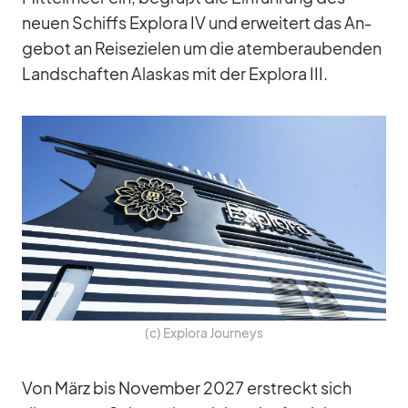
neuen Schiffs Ex­plora IV und er­wei­tert das An­
ge­bot an Rei­se­zie­len um die atem­be­rau­ben­den
Land­schaf­ten Alas­kas mit der Ex­plora III.
(c) Ex­plora Jour­neys
Von März bis No­vem­ber 2027 er­streckt sich