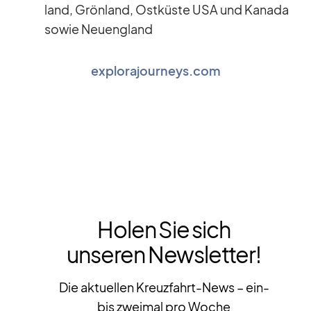
land, Grön­land, Ost­küste USA und Ka­nada
so­wie Neu­eng­land
explorajourneys.com
Holen Sie sich
unseren Newsletter!
Die aktuellen Kreuzfahrt-News – ein-
bis zweimal pro Woche