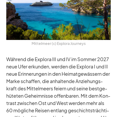
Mit­tel­meer (c) Ex­plora Jour­neys
Wäh­rend die Ex­plora III und IV im Som­mer 2027
neue Ufer er­kun­den, wer­den die Ex­plora I und II
neue Er­in­ne­run­gen in den Hei­mat­ge­wäs­sern der
Marke schaf­fen, die an­hal­tende An­zie­hungs­
kraft des Mit­tel­meers fei­ern und seine best­ge­
hü­te­ten Ge­heim­nisse of­fen­ba­ren. Mit dem Kon­
trast zwi­schen Ost und West wer­den mehr als
60 mög­li­che Rei­sen ent­lang ge­schichts­träch­ti­