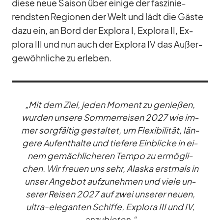
diese neue Sai­son über ei­nige der fas­zi­nie­
rends­ten Re­gio­nen der Welt und lädt die Gäste
dazu ein, an Bord der Ex­plora I, Ex­plora II, Ex­
plora III und nun auch der Ex­plora IV das Au­ßer­
ge­wöhn­li­che zu er­le­ben.
„Mit dem Ziel, je­den Mo­ment zu ge­nie­ßen,
wur­den un­sere Som­mer­rei­sen 2027 wie im­
mer sorg­fäl­tig ge­stal­tet, um Fle­xi­bi­li­tät, län­
gere Auf­ent­halte und tie­fere Ein­bli­cke in ei­
nem ge­mäch­li­che­ren Tempo zu er­mög­li­
chen. Wir freuen uns sehr, Alaska erst­mals in
un­ser An­ge­bot auf­zu­neh­men und viele un­
se­rer Rei­sen 2027 auf zwei un­se­rer neuen,
ul­tra-ele­gan­ten Schiffe, Ex­plora III und IV,
an­zu­bie­ten.“