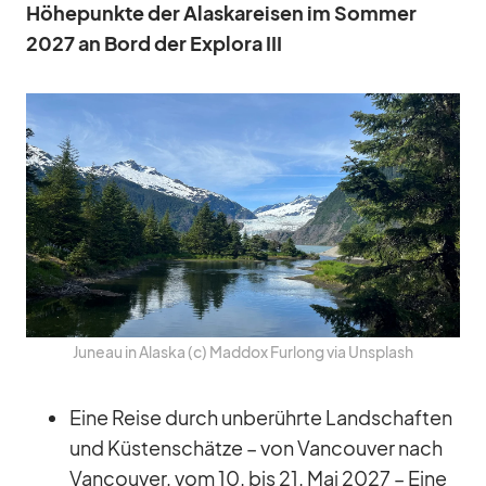
Hö­he­punkte der Alas­ka­rei­sen im Som­mer
2027 an Bord der Ex­plora III
Ju­neau in Alaska (c) Mad­dox Fur­long via Un­s­plash
Eine Reise durch un­be­rührte Land­schaf­ten
und Küs­ten­schätze – von Van­cou­ver nach
Van­cou­ver, vom 10. bis 21. Mai 2027 – Eine