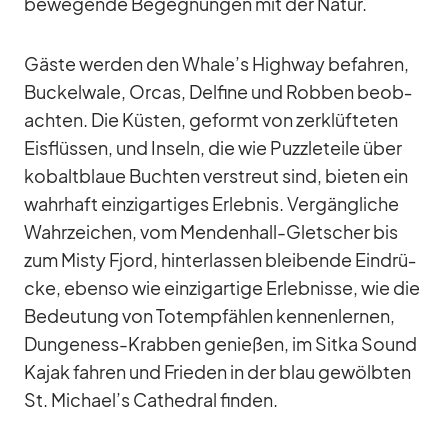
be­we­gende Be­geg­nun­gen mit der Na­tur.
Gäste wer­den den Whale’s High­way be­fah­ren,
Bu­ckel­wale, Or­cas, Del­fine und Rob­ben be­ob­
ach­ten. Die Küs­ten, ge­formt von zer­klüf­te­ten
Eis­flüs­sen, und In­seln, die wie Puz­zle­teile über
ko­balt­blaue Buch­ten ver­streut sind, bie­ten ein
wahr­haft ein­zig­ar­ti­ges Er­leb­nis. Ver­gäng­li­che
Wahr­zei­chen, vom Men­den­hall-Glet­scher bis
zum Misty Fjord, hin­ter­las­sen blei­bende Ein­drü­
cke, ebenso wie ein­zig­ar­tige Er­leb­nisse, wie die
Be­deu­tung von To­tem­pfäh­len ken­nen­ler­nen,
Dun­gen­ess-Krab­ben ge­nie­ßen, im Sitka Sound
Ka­jak fah­ren und Frie­den in der blau ge­wölb­ten
St. Michael’s Ca­the­dral fin­den.