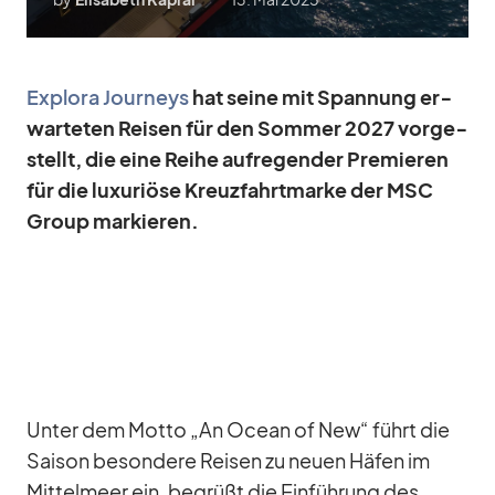
Ex­plora Jour­neys
hat seine mit Span­nung er­
war­te­ten Rei­sen für den Som­mer 2027 vor­ge­
stellt, die eine Reihe auf­re­gen­der Pre­mie­ren
für die lu­xu­riöse Kreuz­fahrt­marke der MSC
Group mar­kie­ren.
Un­ter dem Motto „An Ocean of New“ führt die
Sai­son be­son­dere Rei­sen zu neuen Hä­fen im
Mit­tel­meer ein, be­grüßt die Ein­füh­rung des