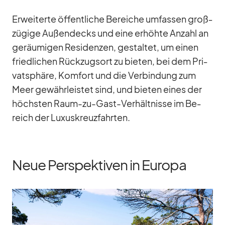
Er­wei­terte öf­fent­li­che Be­rei­che um­fas­sen groß­
zü­gige Au­ßen­decks und eine er­höhte An­zahl an
ge­räu­mi­gen Re­si­den­zen, ge­stal­tet, um ei­nen
fried­li­chen Rück­zugs­ort zu bie­ten, bei dem Pri­
vat­sphäre, Kom­fort und die Ver­bin­dung zum
Meer ge­währ­leis­tet sind, und bie­ten ei­nes der
höchs­ten Raum-zu-Gast-Ver­hält­nisse im Be­
reich der Lu­xus­kreuz­fahr­ten.
Neue Perspektiven in Europa