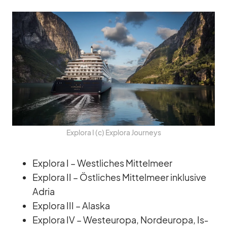
Ex­plora I (c) Ex­plora Jour­neys
Ex­plora I – West­li­ches Mit­tel­meer
Ex­plora II – Öst­li­ches Mit­tel­meer in­klu­sive
Adria
Ex­plora III – Alaska
Ex­plora IV – West­eu­ropa, Nord­eu­ropa, Is­