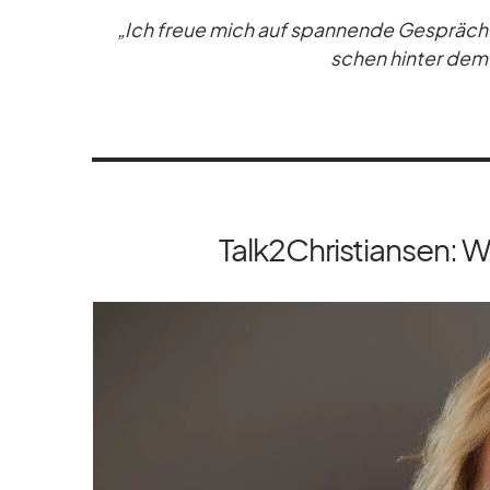
„Ich freue mich auf span­nende Ge­sprä­che 
schen hin­ter dem ö
Talk2Christiansen: W