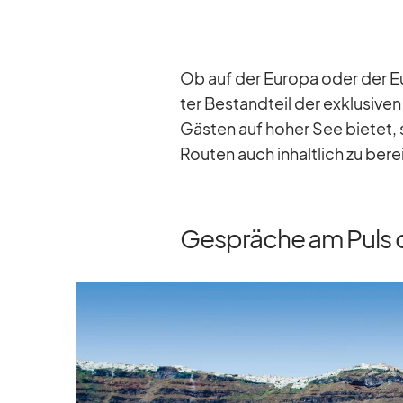
Ob auf der Eu­ropa oder der Eu­
ter Be­stand­teil der ex­klu­si­v
Gäs­ten auf ho­her See bie­tet,
Rou­ten auch in­halt­lich zu be­re
Gespräche am Puls d