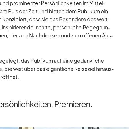
und pro­mi­nen­ter Per­sön­lich­kei­ten im Mit­tel­
am Puls der Zeit und bie­ten dem Pu­bli­kum ein
so kon­zi­piert, dass sie das Be­son­dere des welt­
in­spi­rie­rende In­halte, per­sön­li­che Be­geg­nun­
h­men, der zum Nach­den­ken und zum of­fe­nen Aus­
us­ge­legt, das Pu­bli­kum auf eine ge­dank­li­che
 die weit über das ei­gent­li­che Rei­se­ziel hin­aus­
­öff­net.
sönlichkeiten. Premieren.