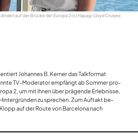
en An­derl auf der Brü­cke der Eu­ropa 2 (c) Ha­pag-Lloyd Crui­ses
en­tiert Jo­han­nes B. Ker­ner das Talk­for­mat
nte TV-Mo­de­ra­tor emp­fängt ab Som­mer pro­
opa 2, um mit ih­nen über prä­gende Er­leb­nisse,
ven Hin­ter­grün­den zu spre­chen. Zum Auf­takt be­
n Klopp auf der Route von Bar­ce­lona nach