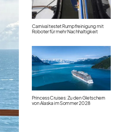
Carnival testet Rumpfreinigung mit
Roboter für mehr Nachhaltigkeit
Princess Cruises: Zu den Gletschern
von Alaska im Sommer 2028