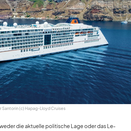
r San­to­rin (c) Ha­pag-Lloyd Crui­ses
we­der die ak­tu­elle po­li­ti­sche Lage oder das Le­