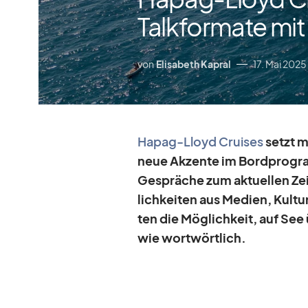
Talkformate mit
von
Elisabeth Kapral
17. Mai 2025
Ha­pag-Lloyd Crui­ses
setzt mi
neue Ak­zente im Bord­pro­gra
Ge­sprä­che zum ak­tu­el­len Z
lich­kei­ten aus Me­dien, Kul­t
ten die Mög­lich­keit, auf See ü
wie wort­wört­lich.