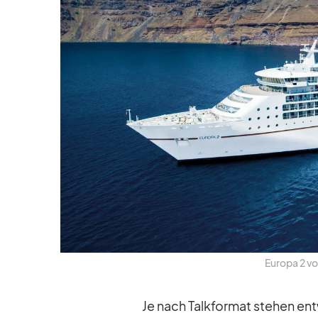
Eu­ropa 2 vo
Je nach Talk­for­mat ste­hen ent­