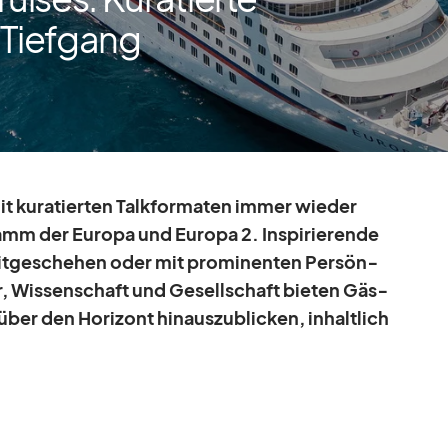
 Tiefgang
t ku­ra­tier­ten Talk­for­ma­ten im­mer wie­der
mm der Eu­ropa und Eu­ropa 2. In­spi­rie­rende
eit­ge­sche­hen oder mit pro­mi­nen­ten Per­sön­
ur, Wis­sen­schaft und Ge­sell­schaft bie­ten Gäs­
ber den Ho­ri­zont hin­aus­zu­bli­cken, in­halt­lich