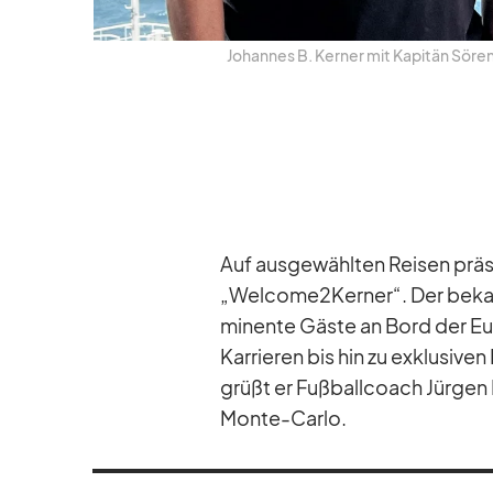
Jo­han­nes B. Ker­ner mit Ka­pi­tän Sö­r
Auf aus­ge­wähl­ten Rei­sen prä­s
„Welcome2Kerner“. Der be­kan
mi­nente Gäste an Bord der Eu­r
Kar­rie­ren bis hin zu ex­klu­si­
grüßt er Fuß­ball­coach Jür­ge
Monte-Carlo.