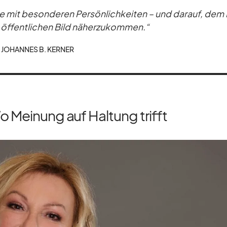
mit be­son­de­ren Per­sön­lich­kei­ten – und dar­auf, de
f­fent­li­chen Bild nä­her­zu­kom­men.“
JO­HAN­NES B. KER­NER
o Meinung auf Haltung trifft