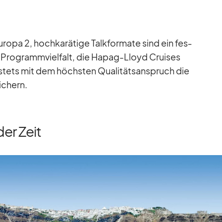
ropa 2, hoch­ka­rä­tige Talk­for­mate sind ein fes­
en Pro­gramm­viel­falt, die Ha­pag-Lloyd Crui­ses
 stets mit dem höchs­ten Qua­li­täts­an­spruch die
i­chern.
er Zeit