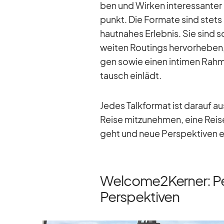
ben und Wir­ken in­ter­es­san­ter 
punkt. Die For­mate sind stets 
haut­na­hes Er­leb­nis. Sie sind 
wei­ten Rou­tings her­vor­he­ben, 
gen so­wie ei­nen in­ti­men Ra
tausch ein­lädt.
Je­des Talk­for­mat ist dar­auf a
Reise mit­zu­neh­men, eine Reise,
geht und neue Per­spek­ti­ven er
Welcome2Kerner: Per
Perspektiven