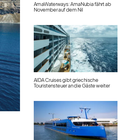
AmaWaterways: AmaNubia fährt ab
November auf dem Nil
AIDA Cruises gibt griechische
Touristensteuer an die Gäste weiter