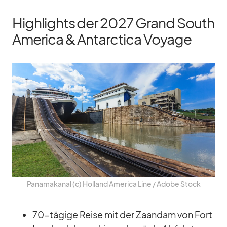
Highlights der 2027 Grand South
America & Antarctica Voyage
Pa­na­ma­ka­nal (c) Hol­land Ame­rica Line /​ Adobe Stock
70-tä­gige Reise mit der Za­an­dam von Fort