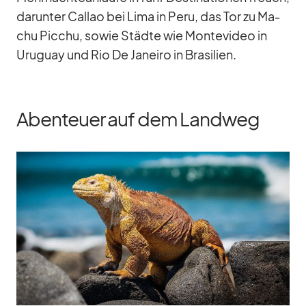
dar­un­ter Cal­lao bei Lima in Peru, das Tor zu Ma­
chu Pic­chu, so­wie Städte wie Mon­te­vi­deo in
Uru­guay und Rio De Ja­neiro in Bra­si­lien.
Abenteuer auf dem Landweg