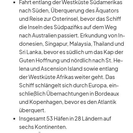
Fahrt ent­lang der West­küste Süd­ame­ri­kas
nach Sü­den, Über­que­rung des Äqua­tors
und Reise zur Os­ter­in­sel, be­vor das Schiff
die In­seln des Süd­pa­zi­fiks auf dem Weg
nach Aus­tra­lien pas­siert. Er­kun­dung von In­
do­ne­sien, Sin­ga­pur, Ma­lay­sia, Thai­land und
Sri Lanka, be­vor es süd­lich um das Kap der
Gu­ten Hoff­nung und nörd­lich nach St. He­
lena und As­cen­sion Is­land so­wie ent­lang
der West­küste Afri­kas wei­ter geht. Das
Schiff schlän­gelt sich durch Eu­ropa, ein­
schließ­lich Über­nach­tun­gen in Bor­deaux
und Ko­pen­ha­gen, be­vor es den At­lan­tik
über­quert.
Ins­ge­samt 53 Hä­fen in 28 Län­dern auf
sechs Kon­ti­nen­ten.