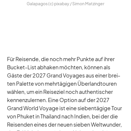
Ga­la­pa­gos (c) pix­a­bay /​ Si­mon Matz­in­ger
Für Rei­sende, die noch mehr Punkte auf ih­rer
Bu­cket-List ab­ha­ken möch­ten, kön­nen als
Gäste der 2027 Grand Voy­a­ges aus ei­ner brei­
ten Pa­lette von mehr­tä­gi­gen Über­land­tou­ren
wäh­len, um ein Rei­se­ziel noch au­then­ti­scher
ken­nen­zu­ler­nen. Eine Op­tion auf der 2027
Grand World Voyage ist eine sie­ben­tä­gige Tour
von Phu­ket in Thai­land nach In­dien, bei der die
Rei­sen­den ei­nes der neuen sie­ben Welt­wun­der,