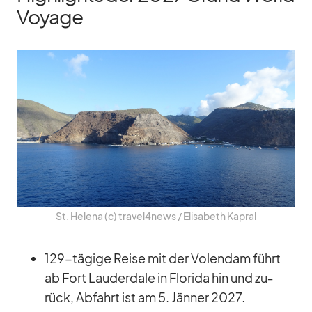
Voyage
St. He­lena (c) travel4news /​ Eli­sa­beth Ka­pral
129-tä­gige Reise mit der Vo­len­dam führt
ab Fort Lau­derd­ale in Flo­rida hin und zu­
rück, Ab­fahrt ist am 5. Jän­ner 2027.