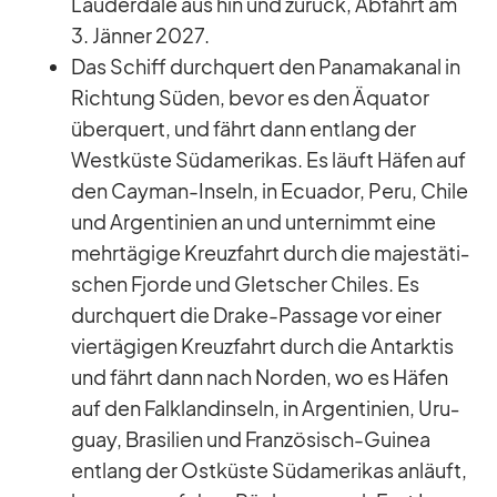
Lau­derd­ale aus hin und zu­rück, Ab­fahrt am
3. Jän­ner 2027.
Das Schiff durch­quert den Pa­na­ma­ka­nal in
Rich­tung Sü­den, be­vor es den Äqua­tor
über­quert, und fährt dann ent­lang der
West­küste Süd­ame­ri­kas. Es läuft Hä­fen auf
den Cayman-In­seln, in Ecua­dor, Peru, Chile
und Ar­gen­ti­nien an und un­ter­nimmt eine
mehr­tä­gige Kreuz­fahrt durch die ma­jes­tä­ti­
schen Fjorde und Glet­scher Chi­les. Es
durch­quert die Drake-Pas­sage vor ei­ner
vier­tä­gi­gen Kreuz­fahrt durch die Ant­ark­tis
und fährt dann nach Nor­den, wo es Hä­fen
auf den Falk­land­in­seln, in Ar­gen­ti­nien, Uru­
guay, Bra­si­lien und Fran­zö­sisch-Gui­nea
ent­lang der Ost­küste Süd­ame­ri­kas an­läuft,