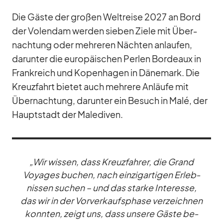
Die Gäste der gro­ßen Welt­reise 2027 an Bord
der Vo­len­dam wer­den sie­ben Ziele mit Über­
nach­tung oder meh­re­ren Näch­ten an­lau­fen,
dar­un­ter die eu­ro­päi­schen Per­len Bor­deaux in
Frank­reich und Ko­pen­ha­gen in Dä­ne­mark. Die
Kreuz­fahrt bie­tet auch meh­rere An­läufe mit
Über­nach­tung, dar­un­ter ein Be­such in Malé, der
Haupt­stadt der Ma­le­di­ven.
„Wir wis­sen, dass Kreuz­fah­rer, die Grand
Voy­a­ges bu­chen, nach ein­zig­ar­ti­gen Er­leb­
nis­sen su­chen – und das starke In­ter­esse,
das wir in der Vor­ver­kaufs­phase ver­zeich­nen
konn­ten, zeigt uns, dass un­sere Gäste be­