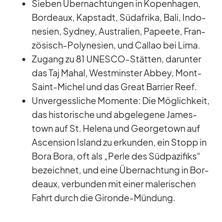
Sie­ben Über­nach­tun­gen in Ko­pen­ha­gen,
Bor­deaux, Kap­stadt, Süd­afrika, Bali, In­do­
ne­sien, Syd­ney, Aus­tra­lien, Pa­peete, Fran­
zö­sisch-Po­ly­ne­sien, und Cal­lao bei Lima.
Zu­gang zu 81 UNESCO-Stät­ten, dar­un­ter
das Taj Mahal, West­mins­ter Ab­bey, Mont-
Saint-Mi­chel und das Great Bar­rier Reef.
Un­ver­gess­li­che Mo­mente: Die Mög­lich­keit,
das his­to­ri­sche und ab­ge­le­gene Ja­me­s­
town auf St. He­lena und George­town auf
As­cen­sion Is­land zu er­kun­den, ein Stopp in
Bora Bora, oft als „Perle des Süd­pa­zi­fiks“
be­zeich­net, und eine Über­nach­tung in Bor­
deaux, ver­bun­den mit ei­ner ma­le­ri­schen
Fahrt durch die Gi­ronde-Mün­dung.