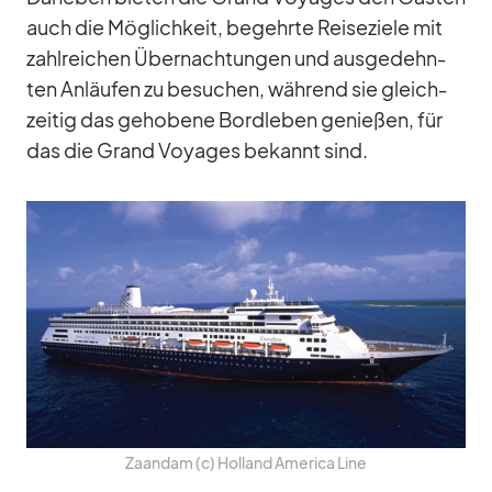
auch die Mög­lich­keit, be­gehrte Rei­se­ziele mit
zahl­rei­chen Über­nach­tun­gen und aus­ge­dehn­
ten An­läu­fen zu be­su­chen, wäh­rend sie gleich­
zei­tig das ge­ho­bene Bord­le­ben ge­nie­ßen, für
das die Grand Voy­a­ges be­kannt sind.
Za­an­dam (c) Hol­land Ame­rica Line