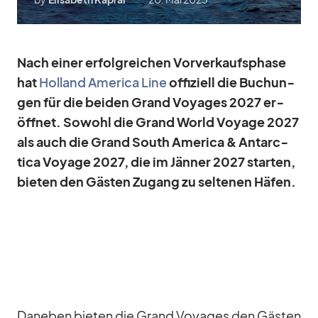
Nach ei­ner er­folg­rei­chen Vor­ver­kaufs­phase
hat
Hol­land Ame­rica Line
of­fi­zi­ell die Bu­chun­
gen für die bei­den Grand Voy­a­ges 2027 er­
öff­net. So­wohl die Grand World Voyage 2027
als auch die Grand South Ame­rica & Ant­ar­c­
tica Voyage 2027, die im Jän­ner 2027 star­ten,
bie­ten den Gäs­ten Zu­gang zu sel­te­nen Hä­fen.
Da­ne­ben bie­ten die Grand Voy­a­ges den Gäs­ten