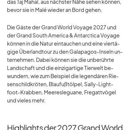
das Taj Mahal, aus nächs­ter Nähe se­hen kön­nen,
be­vor sie in Malé wie­der an Bord ge­hen.
Die Gäste der Grand World Voyage 2027 und
der Grand South Ame­rica & Ant­ar­c­tica Voyage
kön­nen in die Na­tur ein­tau­chen und eine vier­tä­
gige Über­land­tour zu den Ga­la­pa­gos-In­seln un­
ter­neh­men. Da­bei kön­nen sie die un­be­rührte
Land­schaft und die ein­zig­ar­tige Tier­welt be­
wun­dern, wie zum Bei­spiel die le­gen­dä­ren Rie­
sen­schild­krö­ten, Blau­fuß­töl­pel, Sally-Light­
foot-Krab­ben, Mee­res­le­guane, Fre­gatt­vö­gel
und vie­les mehr.
Highlights der 2027 Grand World