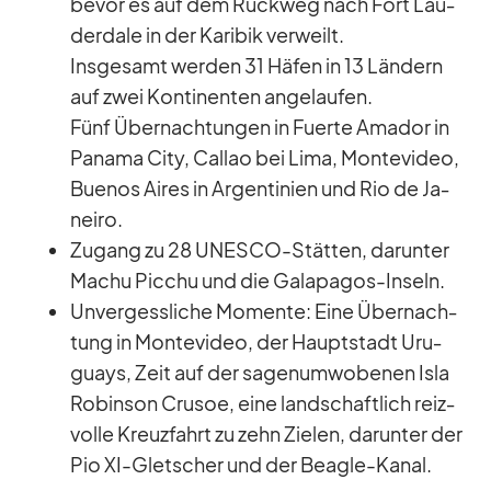
be­vor es auf dem Rück­weg nach Fort Lau­
derd­ale in der Ka­ri­bik ver­weilt.
Ins­ge­samt wer­den 31 Hä­fen in 13 Län­dern
auf zwei Kon­ti­nen­ten an­ge­lau­fen.
Fünf Über­nach­tun­gen in Fuerte Ama­dor in
Pa­nama City, Cal­lao bei Lima, Mon­te­vi­deo,
Bue­nos Ai­res in Ar­gen­ti­nien und Rio de Ja­
neiro.
Zu­gang zu 28 UNESCO-Stät­ten, dar­un­ter
Ma­chu Pic­chu und die Ga­la­pa­gos-In­seln.
Un­ver­gess­li­che Mo­mente: Eine Über­nach­
tung in Mon­te­vi­deo, der Haupt­stadt Uru­
gu­ays, Zeit auf der sa­gen­um­wo­be­nen Isla
Ro­bin­son Cru­soe, eine land­schaft­lich reiz­
volle Kreuz­fahrt zu zehn Zie­len, dar­un­ter der
Pio XI-Glet­scher und der Bea­gle-Ka­nal.