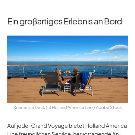
Ein großartiges Erlebnis an Bord
Son­nen an Deck (c) Hol­land Ame­rica Line /​ Adobe Stock
Auf je­der Grand Voyage bie­tet Hol­land Ame­rica
Line freund­li­chen Ser­vice, her­vor­ra­gende An­