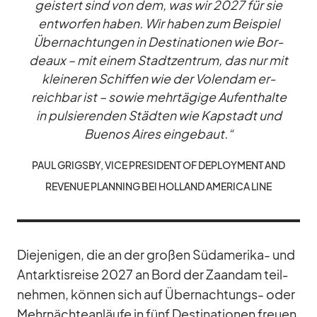
geis­tert sind von dem, was wir 2027 für sie
ent­wor­fen ha­ben. Wir ha­ben zum Bei­spiel
Über­nach­tun­gen in De­sti­na­tio­nen wie Bor­
deaux – mit ei­nem Stadt­zen­trum, das nur mit
klei­ne­ren Schif­fen wie der Vo­len­dam er­
reich­bar ist – so­wie mehr­tä­gige Auf­ent­halte
in pul­sie­ren­den Städ­ten wie Kap­stadt und
Bue­nos Ai­res ein­ge­baut.“
PAUL GRIGSBY, VICE PRE­SI­DENT OF DE­PLOY­MENT AND
RE­VE­NUE PLAN­NING BEI HOL­LAND AME­RICA LINE
Die­je­ni­gen, die an der gro­ßen Süd­ame­rika- und
Ant­ark­tis­reise 2027 an Bord der Za­an­dam teil­
neh­men, kön­nen sich auf Über­nach­tungs- oder
Mehr­näch­te­an­läufe in fünf De­sti­na­tio­nen freuen,