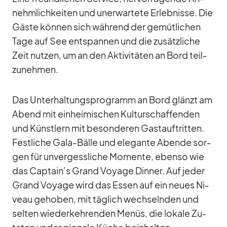
nehm­lich­kei­ten und un­er­war­tete Er­leb­nisse. Die
Gäste kön­nen sich wäh­rend der ge­müt­li­chen
Tage auf See ent­span­nen und die zu­sätz­li­che
Zeit nut­zen, um an den Ak­ti­vi­tä­ten an Bord teil­
zu­neh­men.
Das Un­ter­hal­tungs­pro­gramm an Bord glänzt am
Abend mit ein­hei­mi­schen Kul­tur­schaf­fen­den
und Künst­lern mit be­son­de­ren Gast­auf­trit­ten.
Fest­li­che Gala-Bälle und ele­gante Abende sor­
gen für un­ver­gess­li­che Mo­mente, ebenso wie
das Captain’s Grand Voyage Din­ner. Auf je­der
Grand Voyage wird das Es­sen auf ein neues Ni­
veau ge­ho­ben, mit täg­lich wech­seln­den und
sel­ten wie­der­keh­ren­den Me­nüs, die lo­kale Zu­