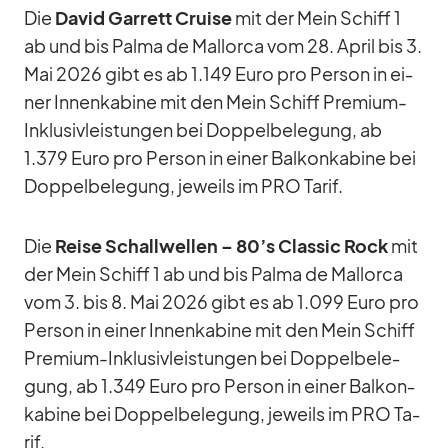
Die
Da­vid Gar­rett Cruise
mit der Mein Schiff 1
ab und bis Palma de Mal­lorca vom 28. April bis 3.
Mai 2026 gibt es ab 1.149 Euro pro Per­son in ei­
ner In­nen­ka­bine mit den Mein Schiff Pre­mium-
In­klu­siv­leis­tun­gen bei Dop­pel­be­le­gung, ab
1.379 Euro pro Per­son in ei­ner Bal­kon­ka­bine bei
Dop­pel­be­le­gung, je­weils im PRO Ta­rif.
Die
Reise Schall­wel­len – 80’s Clas­sic Rock
mit
der Mein Schiff 1 ab und bis Palma de Mal­lorca
vom 3. bis 8. Mai 2026 gibt es ab 1.099 Euro pro
Per­son in ei­ner In­nen­ka­bine mit den Mein Schiff
Pre­mium-In­klu­siv­leis­tun­gen bei Dop­pel­be­le­
gung, ab 1.349 Euro pro Per­son in ei­ner Bal­kon­
ka­bine bei Dop­pel­be­le­gung, je­weils im PRO Ta­
rif.