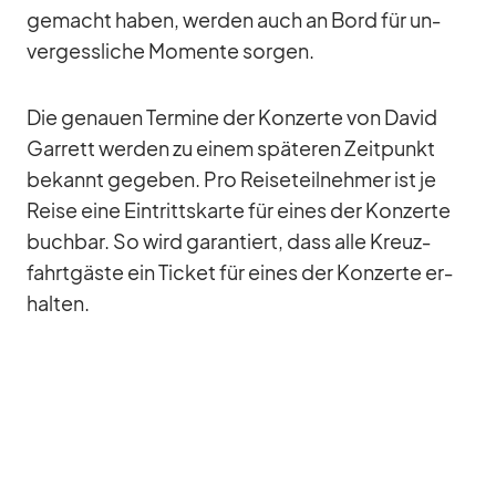
ge­macht ha­ben, wer­den auch an Bord für un­
ver­gess­li­che Mo­mente sor­gen.
Die ge­nauen Ter­mine der Kon­zerte von Da­vid
Gar­rett wer­den zu ei­nem spä­te­ren Zeit­punkt
be­kannt ge­ge­ben. Pro Rei­se­teil­neh­mer ist je
Reise eine Ein­tritts­karte für ei­nes der Kon­zerte
buch­bar. So wird ga­ran­tiert, dass alle Kreuz­
fahrt­gäste ein Ti­cket für ei­nes der Kon­zerte er­
hal­ten.