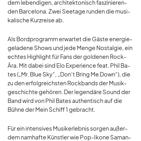
dem le­ben­di­gen, ar­chi­tek­to­nisch fas­zi­nie­ren­
den Bar­ce­lona. Zwei See­tage run­den die mu­si­
ka­li­sche Kurz­reise ab.
Als Bord­pro­gramm er­war­tet die Gäste en­er­gie­
ge­la­dene Shows und jede Menge Nost­al­gie, ein
ech­tes High­light für Fans der gol­de­nen Rock-
Ära. Mit da­bei sind Elo Ex­pe­ri­ence feat. Phil Ba­
tes („Mr. Blue Sky“, „Don’t Bring Me Down“), die
zu den er­folg­reichs­ten Rock­bands der Mu­sik­
ge­schichte ge­hö­ren. Der le­gen­däre Sound der
Band wird von Phil Ba­tes au­then­tisch auf die
Bühne der Mein Schiff 1 ge­bracht.
Für ein in­ten­si­ves Mu­sik­erleb­nis sor­gen au­ßer­
dem nam­hafte Künst­ler wie Pop-Ikone Sa­man­