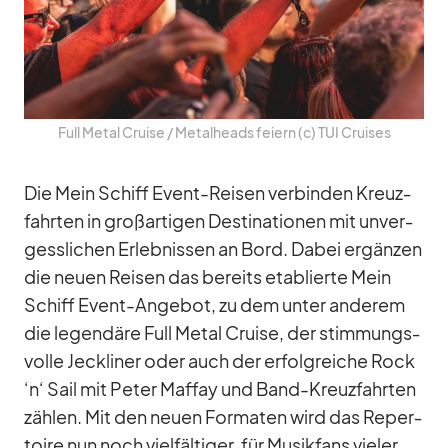
Full Me­tal Cruise /​ Me­tal­heads fei­ern (c) TUI Crui­ses
Die Mein Schiff Event-Rei­sen ver­bin­den Kreuz­
fahr­ten in groß­ar­ti­gen De­sti­na­tio­nen mit un­ver­
gess­li­chen Er­leb­nis­sen an Bord. Da­bei er­gän­zen
die neuen Rei­sen das be­reits eta­blierte Mein
Schiff Event-An­ge­bot, zu dem un­ter an­de­rem
die le­gen­däre Full Me­tal Cruise, der stim­mungs­
volle Jeck­li­ner oder auch der er­folg­rei­che Rock
‘n‘ Sail mit Pe­ter Maf­fay und Band-Kreuz­fahr­ten
zäh­len. Mit den neuen For­ma­ten wird das Re­per­
toire nun noch viel­fäl­ti­ger, für Mu­sik­fans vie­ler