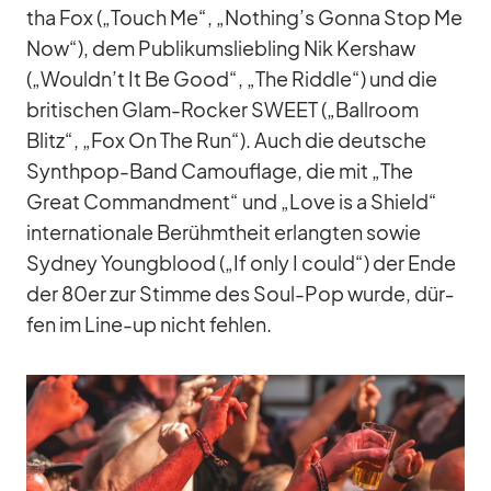
tha Fox („Touch Me“, „Nothing’s Gonna Stop Me
Now“), dem Pu­bli­kums­lieb­ling Nik Kers­haw
(„Wouldn’t It Be Good“, „The Riddle“) und die
bri­ti­schen Glam-Ro­cker SWEET („Ball­room
Blitz“, „Fox On The Run“). Auch die deut­sche
Syn­th­pop-Band Ca­mou­flage, die mit „The
Great Com­mandment“ und „Love is a Shield“
in­ter­na­tio­nale Be­rühmt­heit er­lang­ten so­wie
Syd­ney Young­blood („If only I could“) der Ende
der 80er zur Stimme des Soul-Pop wurde, dür­
fen im Line-up nicht feh­len.