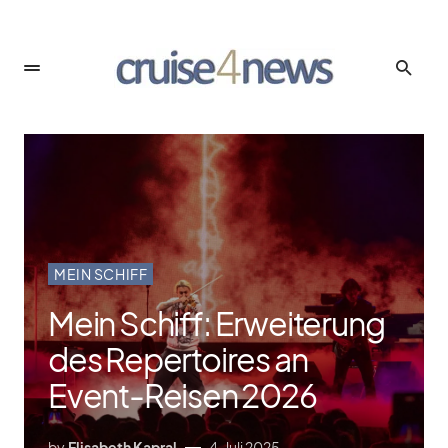
MEIN SCHIFF
Mein Schiff: Erweiterung
des Repertoires an
Event-Reisen 2026
by
Elisabeth Kapral
4. Juli 2025