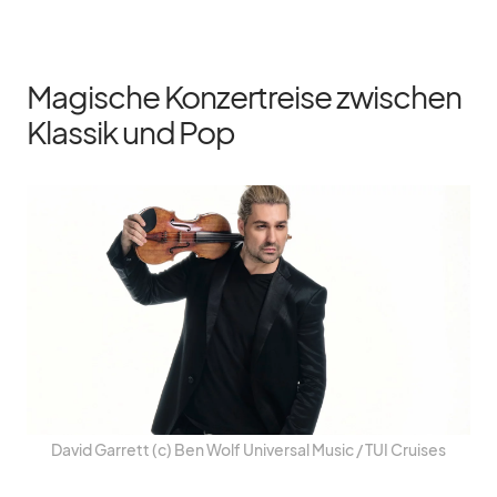
Magische Konzertreise zwischen
Klassik und Pop
Da­vid Gar­rett (c) Ben Wolf Uni­ver­sal Mu­sic /​ TUI Crui­ses