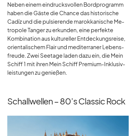
Ne­ben ei­nem ein­drucks­vol­len Bord­pro­gramm
ha­ben die Gäste die Chance das his­to­ri­sche
Ca­díz und die pul­sie­rende ma­rok­ka­ni­sche Me­
tro­pole Tan­ger zu er­kun­den, eine per­fekte
Kom­bi­na­tion aus kul­tu­rel­ler Ent­de­ckungs­reise,
ori­en­ta­li­schem Flair und me­di­ter­ra­ner Le­bens­
freude. Zwei See­tage la­den dazu ein, die Mein
Schiff 1 mit ih­ren Mein Schiff Pre­mium-In­klu­siv­
leis­tun­gen zu ge­nie­ßen.
Schallwellen – 80’s Classic Rock