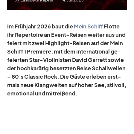
Im Früh­jahr 2026 baut die
Mein Schiff
Flotte
ihr Re­per­toire an Event-Rei­sen wei­ter aus und
fei­ert mit zwei High­light-Rei­sen auf der Mein
Schiff 1 Pre­miere, mit dem in­ter­na­tio­nal ge­
fei­er­ten Star-Vio­li­nis­ten Da­vid Gar­rett so­wie
der hoch­ka­rä­tig be­setz­ten Reise Schall­wel­len
– 80’s Clas­sic Rock. Die Gäste
er­le­ben
erst­
mals neue Klang­wel­ten auf ho­her See, stil­voll,
emo­tio­nal und mit­rei­ßend.