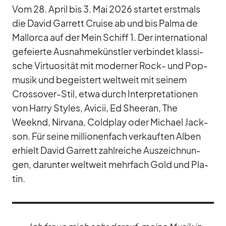
Vom 28. April bis 3. Mai 2026 star­tet erst­mals
die Da­vid Gar­rett Cruise ab und bis Palma de
Mal­lorca auf der Mein Schiff 1. Der in­ter­na­tio­nal
ge­fei­erte Aus­nah­me­künst­ler ver­bin­det klas­si­
sche Vir­tuo­si­tät mit mo­der­ner Rock- und Pop­
mu­sik und be­geis­tert welt­weit mit sei­nem
Cross­over-Stil, etwa durch In­ter­pre­ta­tio­nen
von Harry Styles, Avicii, Ed Sheeran, The
Weeknd, Nir­vana, Cold­play oder Mi­chael Jack­
son. Für seine mil­lio­nen­fach ver­kauf­ten Al­ben
er­hielt Da­vid Gar­rett zahl­rei­che Aus­zeich­nun­
gen, dar­un­ter welt­weit mehr­fach Gold und Pla­
tin.