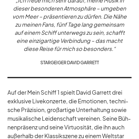
„Ich freue mich sehr dar­auf, meine Mu­sik in
die­ser be­son­de­ren At­mo­sphäre – um­ge­ben
vom Meer – prä­sen­tie­ren zu dür­fen. Die Nähe
zu mei­nen Fans, fünf Tage lang ge­mein­sam
auf ei­nem Schiff un­ter­wegs zu sein, schafft
eine ein­zig­ar­tige Ver­bin­dung – das macht
diese Reise für mich so be­son­ders.“
STAR­GEI­GER DA­VID GAR­RETT
Auf der Mein Schiff 1 spielt Da­vid Gar­rett drei
ex­klu­sive Live­kon­zerte, die Emo­tio­nen, tech­ni­
sche Prä­zi­sion, groß­ar­tige Un­ter­hal­tung so­wie
mu­si­ka­li­sche Lei­den­schaft ver­ei­nen. Seine Büh­
nen­prä­senz und seine Vir­tuo­si­tät, die ihn auch
au­ßer­halb der Klas­sik­szene zu ei­nem Welt­star