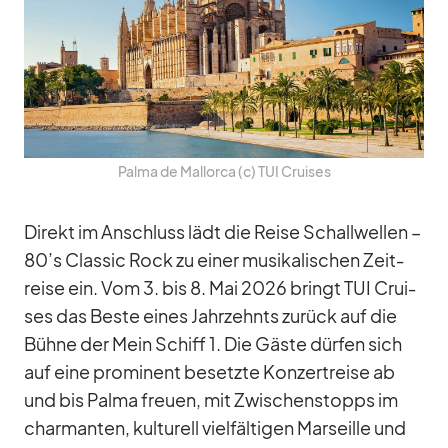
Palma de Mal­lorca (c) TUI Crui­ses
Di­rekt im An­schluss lädt die Reise Schall­wel­len –
80’s Clas­sic Rock zu ei­ner mu­si­ka­li­schen Zeit­
reise ein. Vom 3. bis 8. Mai 2026 bringt TUI Crui­
ses das Beste ei­nes Jahr­zehnts zu­rück auf die
Bühne der Mein Schiff 1. Die Gäste dür­fen sich
auf eine pro­mi­nent be­setzte Kon­zert­reise ab
und bis Palma freuen, mit Zwi­schen­stopps im
char­man­ten, kul­tu­rell viel­fäl­ti­gen Mar­seille und