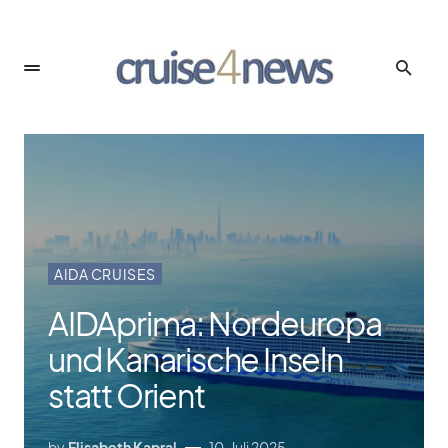
AIDA CRUISES
AIDAprima: Nordeuropa
und Kanarische Inseln
statt Orient
by
Elisabeth Kapral
10. Juli 2025