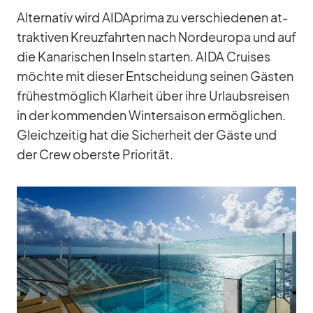
Al­ter­na­tiv wird AID­A­prima zu ver­schie­de­nen at­
trak­ti­ven Kreuz­fahr­ten nach Nord­eu­ropa und auf
die Ka­na­ri­schen In­seln star­ten. AIDA Crui­ses
möchte mit die­ser Ent­schei­dung sei­nen Gäs­ten
frü­hest­mög­lich Klar­heit über ihre Ur­laubs­rei­sen
in der kom­men­den Win­ter­sai­son er­mög­li­chen.
Gleich­zei­tig hat die Si­cher­heit der Gäste und
der Crew oberste Prio­ri­tät.