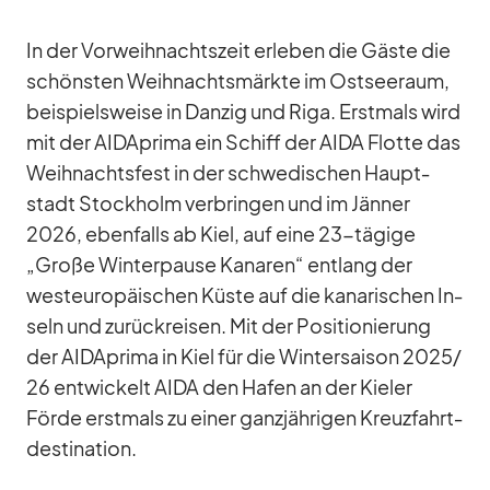
In der Vor­weih­nachts­zeit er­le­ben die Gäste die
schöns­ten Weih­nachts­märkte im Ost­see­raum,
bei­spiels­weise in Dan­zig und Riga. Erst­mals wird
mit der AID­A­prima ein Schiff der AIDA Flotte das
Weih­nachts­fest in der schwe­di­schen Haupt­
stadt Stock­holm ver­brin­gen und im Jän­ner
2026, eben­falls ab Kiel, auf eine 23-tä­gige
„Große Win­ter­pause Ka­na­ren“ ent­lang der
west­eu­ro­päi­schen Küste auf die ka­na­ri­schen In­
seln und zu­rück­rei­sen. Mit der Po­si­tio­nie­rung
der AID­A­prima in Kiel für die Win­ter­sai­son 2025/​
26 ent­wi­ckelt AIDA den Ha­fen an der Kie­ler
Förde erst­mals zu ei­ner ganz­jäh­ri­gen Kreuz­fahrt­
de­sti­na­tion.