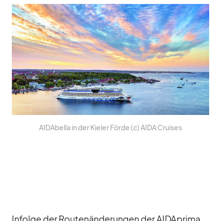
AI­DA­bella in der Kie­ler Förde (c) AIDA Crui­ses
In­folge der Rou­ten­än­de­run­gen der AID­A­prima