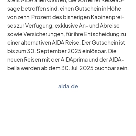
sage be­trof­fen sind, ei­nen Gut­schein in Höhe
von zehn Pro­zent des bis­he­ri­gen Ka­bi­nen­prei­
ses zur Ver­fü­gung, ex­klu­sive An- und Ab­reise
so­wie Ver­si­che­run­gen, für ihre Ent­schei­dung zu
ei­ner al­ter­na­ti­ven AIDA Reise. Der Gut­schein ist
bis zum 30. Sep­tem­ber 2025 ein­lös­bar. Die
neuen Rei­sen mit der AID­A­prima und der AI­DA­
bella wer­den ab dem 30. Juli 2025 buch­bar sein.
aida.de