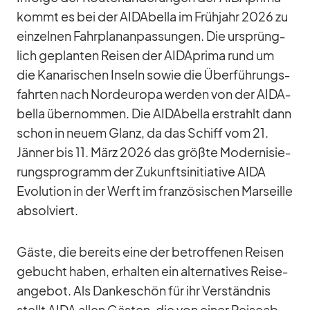
kommt es bei der AI­DA­bella im Früh­jahr 2026 zu
ein­zel­nen Fahr­pla­n­an­pas­sun­gen. Die ur­sprüng­
lich ge­plan­ten Rei­sen der AID­A­prima rund um
die Ka­na­ri­schen In­seln so­wie die Über­füh­rungs­
fahr­ten nach Nord­eu­ropa wer­den von der AI­DA­
bella über­nom­men. Die AI­DA­bella er­strahlt dann
schon in neuem Glanz, da das Schiff vom 21.
Jän­ner bis 11. März 2026 das größte Mo­der­ni­sie­
rungs­pro­gramm der Zu­kunfts­in­itia­tive AIDA
Evo­lu­tion in der Werft im fran­zö­si­schen Mar­seille
ab­sol­viert.
Gäste, die be­reits eine der be­trof­fe­nen Rei­sen
ge­bucht ha­ben, er­hal­ten ein al­ter­na­ti­ves Rei­se­
an­ge­bot. Als Dan­ke­schön für ihr Ver­ständ­nis
stellt AIDA al­len Gäs­ten, die von ei­ner Rei­se­ab­