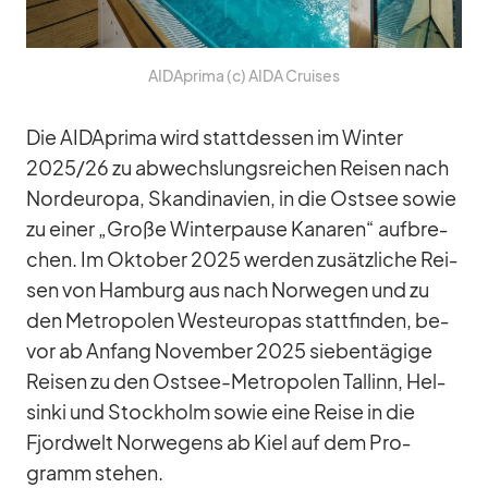
AID­A­prima (c) AIDA Crui­ses
Die AID­A­prima wird statt­des­sen im Win­ter
2025/​26 zu ab­wechs­lungs­rei­chen Rei­sen nach
Nord­eu­ropa, Skan­di­na­vien, in die Ost­see so­wie
zu ei­ner „Große Win­ter­pause Ka­na­ren“ auf­bre­
chen. Im Ok­to­ber 2025 wer­den zu­sätz­li­che Rei­
sen von Ham­burg aus nach Nor­we­gen und zu
den Me­tro­po­len West­eu­ro­pas statt­fin­den, be­
vor ab An­fang No­vem­ber 2025 sie­ben­tä­gige
Rei­sen zu den Ost­see-Me­tro­po­len Tal­linn, Hel­
sinki und Stock­holm so­wie eine Reise in die
Fjord­welt Nor­we­gens ab Kiel auf dem Pro­
gramm ste­hen.