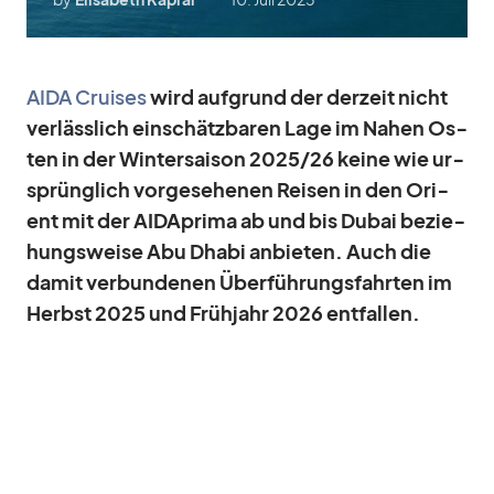
AIDA Crui­ses
wird auf­grund der der­zeit nicht
ver­läss­lich ein­schätz­ba­ren Lage im Na­hen Os­
ten in der Win­ter­sai­son 2025/​26 keine wie ur­
sprüng­lich vor­ge­se­he­nen Rei­sen in den Ori­
ent mit der AID­A­prima ab und bis Du­bai be­zie­
hungs­weise Abu Dhabi an­bie­ten. Auch die
da­mit ver­bun­de­nen Über­füh­rungs­fahr­ten im
Herbst 2025 und Früh­jahr 2026 ent­fal­len.