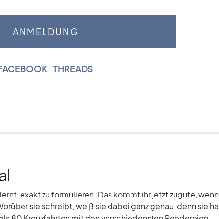
FACEBOOK
|
THREADS
al
elernt, exakt zu formulieren. Das kommt ihr jetzt zugute, wenn
Worüber sie schreibt, weiß sie dabei ganz genau, denn sie hat
r als 80 Kreuzfahrten mit den verschiedensten Reedereien