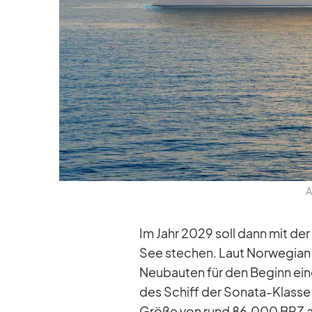
A
Im Jahr 2029 soll dann mit der 
See ste­chen. Laut Nor­we­gian 
Neu­bau­ten für den Be­ginn ei­n
des Schiff der So­nata-Klasse 
Größe von rund 86.000 BRZ au