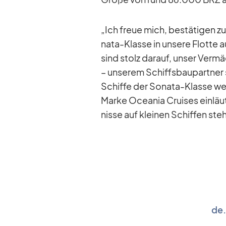
„Ich freue mich, be­stä­ti­gen 
nata-Klasse in un­sere Flotte a
sind stolz dar­auf, un­ser Ver­mäc
– un­se­rem Schiffs­bau­part­ner s
Schiffe der So­nata-Klasse wer
Marke Ocea­nia Crui­ses ein­läu­te
nisse auf klei­nen Schif­fen steh
de