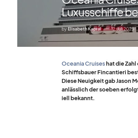
Luxusschiffe bei
by
Elisabeth Kapral
12. Juli 2025
Ocea­nia Crui­ses
hat die Zahl
Schiffs­bauer Fin­can­tieri be­
Diese Neu­ig­keit gab Ja­son M
an­läss­lich der so­eben er­fol
i­ell be­kannt.