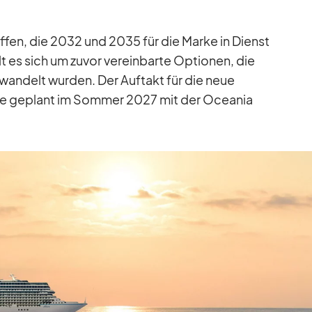
hif­fen, die 2032 und 2035 für die Marke in Dienst
lt es sich um zu­vor ver­ein­barte Op­tio­nen, die
e­wan­delt wur­den. Der Auf­takt für die neue
 wie ge­plant im Som­mer 2027 mit der Ocea­nia