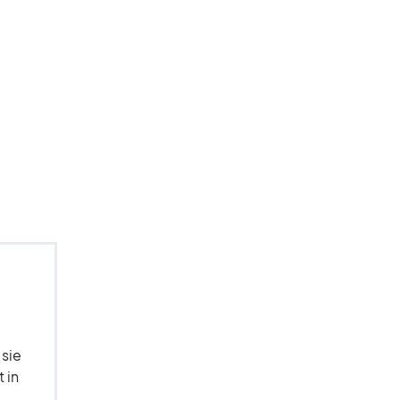
 sie
 in