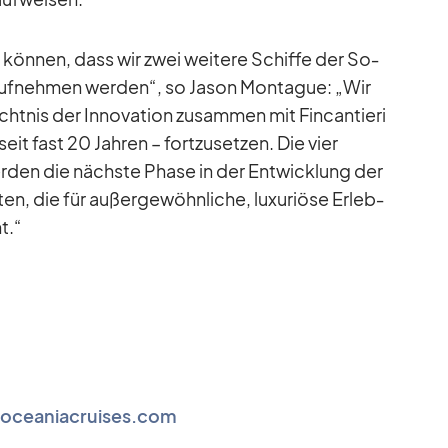
zu kön­nen, dass wir zwei wei­tere Schiffe der So­
uf­neh­men wer­den“, so Ja­son Mon­ta­gue: „Wir
ht­nis der In­no­va­tion zu­sam­men mit Fin­can­tieri
eit fast 20 Jah­ren – fort­zu­set­zen. Die vier
­den die nächste Phase in der Ent­wick­lung der
n, die für au­ßer­ge­wöhn­li­che, lu­xu­riöse Er­leb­
t.“
.oceaniacruises.com