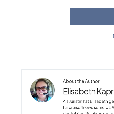
About the Author
Elisabeth Kapr
Als Juristin hat Elisabeth g
für cruise4news schreibt. 
den letzten 15 Jahren meh