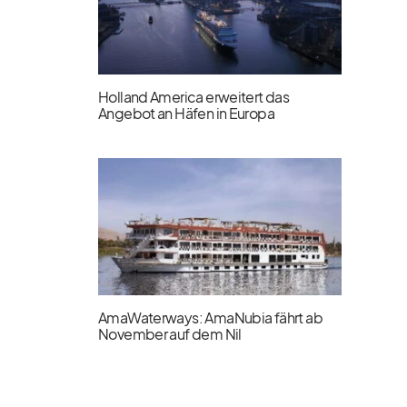
Holland America erweitert das
Angebot an Häfen in Europa
AmaWaterways: AmaNubia fährt ab
November auf dem Nil