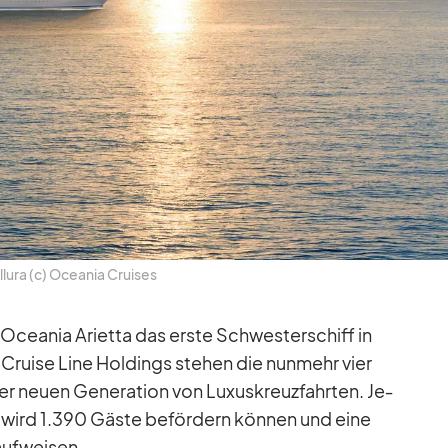
l­lura (c) Ocea­nia Crui­ses
Ocea­nia Ari­etta das erste Schwes­ter­schiff in
Cruise Line Hol­dings ste­hen die nun­mehr vier
er neuen Ge­ne­ra­tion von Lu­xus­kreuz­fahr­ten. Je­
wird 1.390 Gäste be­för­dern kön­nen und eine
f­wei­sen.