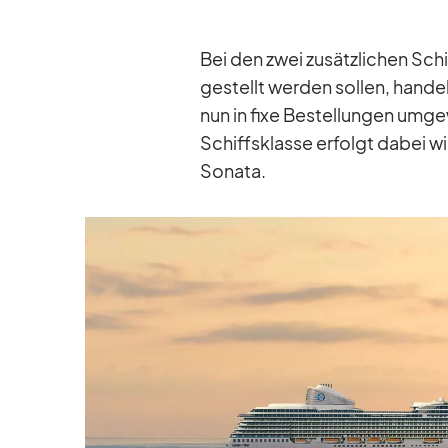
Bei den zwei zu­sätz­li­chen Sc
ge­stellt wer­den sol­len, han­de
nun in fixe Be­stel­lun­gen um­g
Schiffs­klasse er­folgt da­bei
So­nata.