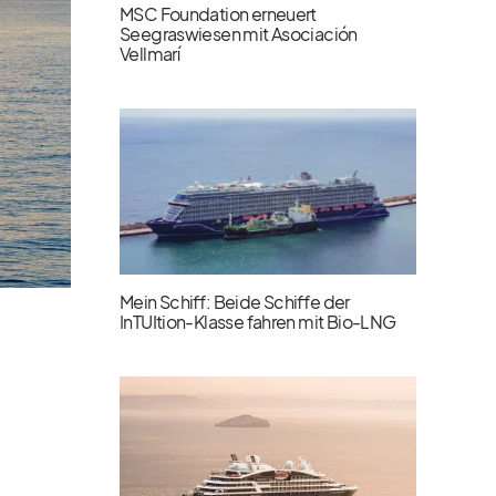
MSC Foundation erneuert
Seegraswiesen mit Asociación
Vellmarí
Mein Schiff: Beide Schiffe der
InTUItion-Klasse fahren mit Bio-LNG