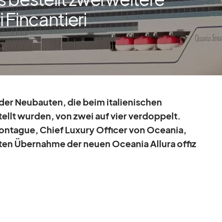
 Fincantieri
 der
Neu­bau­ten, die
beim ita­lie­ni­schen
stellt wur­den, von zwei auf vier ver­dop­pelt.
on­ta­gue, Chief Lu­xury Of­fi­cer von Ocea­nia,
g­ten Über­nahme der neuen Ocea­nia Al­lura of­fi­z