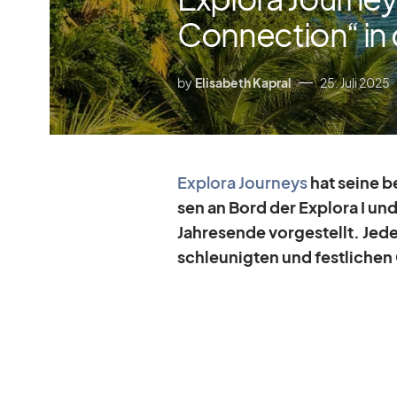
Connection“ in 
by
Elisabeth Kapral
25. Juli 2025
Ex­plora Jour­neys
hat seine be
sen an Bord der Ex­plora I und E
Jah­res­ende vor­ge­stellt. Jed
schleu­nig­ten und fest­li­ch