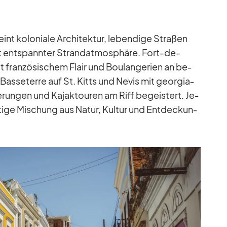
nt ko­lo­niale Ar­chi­tek­tur, le­ben­dige Stra­ßen
it ent­spann­ter Strand­at­mo­sphäre. Fort-de-
t fran­zö­si­schem Flair und Bou­lan­ge­rien an be­
Bas­se­terre auf St. Kitts und Ne­vis mit geor­gia­
­run­gen und Ka­jak­tou­ren am Riff be­geis­tert. Je­
r­tige Mi­schung aus Na­tur, Kul­tur und Ent­de­ckun­