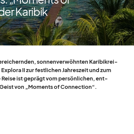
der Karibik
­rei­chern­den, son­nen­ver­wöhn­ten Ka­ri­bik­rei­
x­plora II zur fest­li­chen Jah­res­zeit und zum
e Reise ist ge­prägt vom per­sön­li­chen, ent­
en Geist von „Mo­ments of Con­nec­tion“.