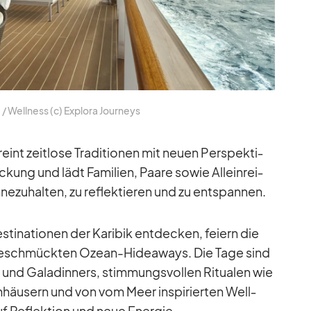
I /​ Well­ness (c) Ex­plora Jour­neys
int zeit­lose Tra­di­tio­nen mit neuen Per­spek­ti­
ung und lädt Fa­mi­lien, Paare so­wie Al­lein­rei­
ne­zu­hal­ten, zu re­flek­tie­ren und zu ent­span­nen.
i­na­tio­nen der Ka­ri­bik ent­de­cken, fei­ern die
h ge­schmück­ten Ozean-Hidea­ways. Die Tage sind
und Ga­la­din­ners, stim­mungs­vol­len Ri­tua­len wie
­häu­sern und von vom Meer in­spi­rier­ten Well­