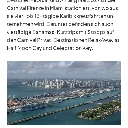
Car­ni­val Firenze in Mi­ami sta­tio­niert, von wo aus
sie vier- bis 13-tä­gige Ka­ri­bik­kreuz­fahr­ten un­
ter­neh­men wird. Dar­un­ter be­fin­den sich auch
vier­tä­gige Ba­ha­mas-Kurz­trips mit Stopps auf
den Car­ni­val Pri­vat-De­sti­na­tio­nen Re­la­xA­way at
Half Moon Cay und Ce­le­bra­tion Key.