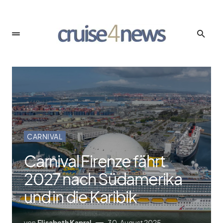
CARNIVAL
Carnival Firenze fährt
2027 nach Südamerika
und in die Karibik
von
Elisabeth Kapral
30. August 2025