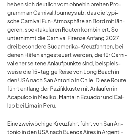
he­ben sich deut­lich vom oh­ne­hin brei­ten Pro­
gramm an Car­ni­val Jour­neys ab, das die ty­pi­
sche Car­ni­val Fun-At­mo­sphäre an Bord mit län­
ge­ren, spek­ta­ku­lä­ren Rou­ten kom­bi­niert. So
un­ter­nimmt die Car­ni­val Firenze An­fang 2027
drei be­son­dere Süd­ame­rika-Kreuz­fahr­ten, bei
de­nen Hä­fen an­ge­steu­ert wer­den, die für Car­ni­
val eher sel­tene An­lauf­punkte sind, bei­spiels­
weise die 15-tä­gige Reise von Long Beach in
den USA nach San An­to­nio in Chile. Diese Route
führt ent­lang der Pa­zi­fik­küste mit An­läu­fen in
Aca­pulco in Me­xiko, Manta in Ecua­dor und Cal­
lao bei Lima in Peru.
Eine zwei­wö­chige Kreuz­fahrt führt von San An­
to­nio in den USA nach Bue­nos Ai­res in Ar­gen­ti­