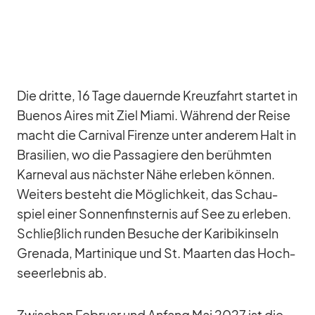
Die dritte, 16 Tage dau­ernde Kreuz­fahrt star­tet in
Bue­nos Ai­res mit Ziel Mi­ami. Wäh­rend der Reise
macht die Car­ni­val Firenze un­ter an­de­rem Halt in
Bra­si­lien, wo die Pas­sa­giere den be­rühm­ten
Kar­ne­val aus nächs­ter Nähe er­le­ben kön­nen.
Wei­ters be­steht die Mög­lich­keit, das Schau­
spiel ei­ner Son­nen­fins­ter­nis auf See zu er­le­ben.
Schließ­lich run­den Be­su­che der Ka­ri­bik­in­seln
Gre­nada, Mar­ti­ni­que und St. Maar­ten das Hoch­
see­er­leb­nis ab.
Zwi­schen Fe­bruar und An­fang Mai 2027 ist die