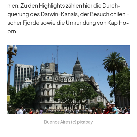
nien. Zu den High­lights zäh­len hier die Durch­
que­rung des Dar­win-Ka­nals, der Be­such chi­le­ni­
scher Fjorde so­wie die Um­run­dung von Kap Ho­
orn.
Bue­nos Ai­res (c) pix­a­bay