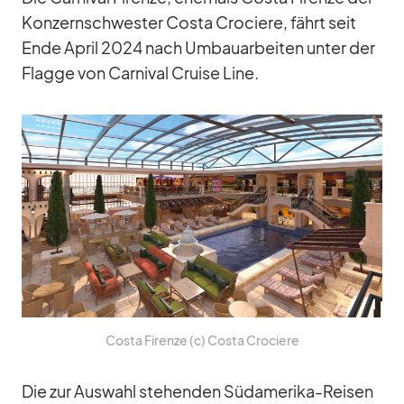
Kon­zern­schwes­ter Costa Cro­ciere, fährt seit
Ende April 2024 nach Um­bau­ar­bei­ten un­ter der
Flagge von Car­ni­val Cruise Line.
Costa Firenze (c) Costa Cro­ciere
Die zur Aus­wahl ste­hen­den Süd­ame­rika-Rei­sen