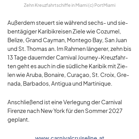
Zehn Kreuz­fahrt­schiffe in Mi­ami (c) Port­Mi­ami
Au­ßer­dem steu­ert sie wäh­rend sechs- und sie­
ben­tä­gi­ger Ka­ri­bik­rei­sen Ziele wie Co­zu­mel,
Be­lize, Grand Cayman, Mon­tego Bay, San Juan
und St. Tho­mas an. Im Rah­men län­ge­rer, zehn bis
13 Tage dau­ern­der Car­ni­val Jour­ney-Kreuz­fahr­
ten geht es auch in die süd­li­che Ka­ri­bik mit Zie­
len wie Aruba, Bon­aire, Cu­ra­çao, St. Croix, Gre­
nada, Bar­ba­dos, An­ti­gua und Mar­ti­ni­que.
An­schlie­ßend ist eine Ver­le­gung der Car­ni­val
Firenze nach New York für den Som­mer 2027
ge­plant.
www.carnivalcruiseline.at