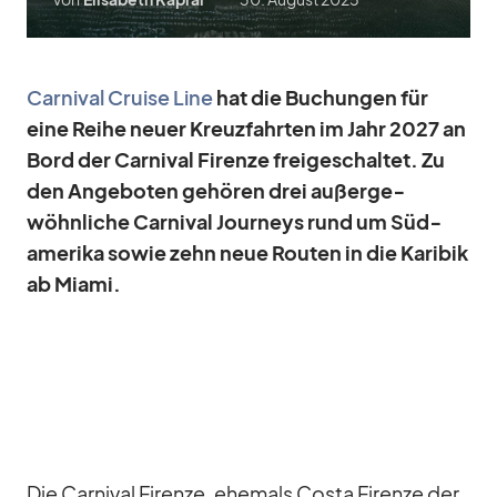
Car­ni­val Cruise Line
hat die Bu­chun­gen für
eine Reihe neuer Kreuz­fahr­ten im Jahr 2027 an
Bord der Car­ni­val Firenze frei­ge­schal­tet. Zu
den An­ge­bo­ten ge­hö­ren drei au­ßer­ge­
wöhn­li­che Car­ni­val Jour­neys rund um Süd­
ame­rika so­wie zehn neue Rou­ten in die Ka­ri­bik
ab Mi­ami.
Die Car­ni­val Firenze, ehe­mals Costa Firenze der