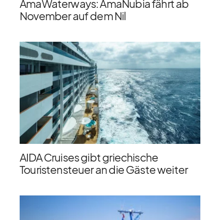
AmaWaterways: AmaNubia fährt ab
November auf dem Nil
AIDA Cruises gibt griechische
Touristensteuer an die Gäste weiter