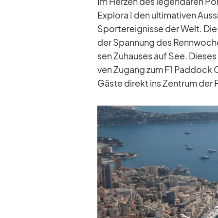
Im Her­zen des le­gen­dä­ren Por
Ex­plora I den ul­ti­ma­ti­ven Aus
Sport­er­eig­nisse der Welt. Die
der Span­nung des Renn­wo­chen­e
sen Zu­hau­ses auf See. Die­ses 
ven Zu­gang zum F1 Pad­dock Cl
Gäste di­rekt ins Zen­trum der F