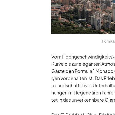
For­mula
Vom Hoch­ge­schwin­dig­keits-A
Kurve bis zur ele­gan­ten At­m
Gäste den For­mula 1 Mo­naco Gr
gen vor­be­hal­ten ist. Das Er­le
freund­schaft, Live-Un­ter­hal­t
nun­gen mit le­gen­dä­ren Fah­rern
tet in das un­ver­kenn­bare Gl