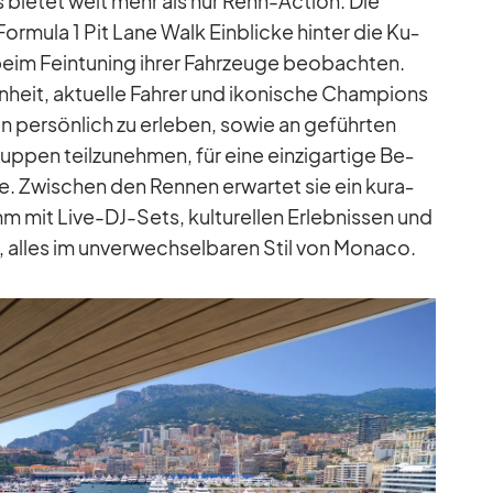
 bie­tet weit mehr als nur Renn-Ac­tion. Die
r­mula 1 Pit Lane Walk Ein­bli­cke hin­ter die Ku­
im Fein­tu­ning ih­rer Fahr­zeuge be­ob­ach­ten.
­heit, ak­tu­elle Fah­rer und iko­ni­sche Cham­pi­ons
n per­sön­lich zu er­le­ben, so­wie an ge­führ­ten
p­pen teil­zu­neh­men, für eine ein­zig­ar­tige Be­
 Zwi­schen den Ren­nen er­war­tet sie ein ku­ra­
mm mit Live-DJ-Sets, kul­tu­rel­len Er­leb­nis­sen und
­ten, al­les im un­ver­wech­sel­ba­ren Stil von Mo­naco.