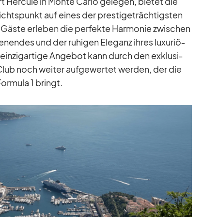
t Her­cule in Monte Carlo ge­le­gen, bie­tet die
­sichts­punkt auf ei­nes der pres­ti­ge­träch­tigs­ten
 Gäste er­le­ben die per­fekte Har­mo­nie zwi­schen
n­des und der ru­hi­gen Ele­ganz ih­res lu­xu­riö­
ein­zig­ar­tige An­ge­bot kann durch den ex­klu­si­
ub noch wei­ter auf­ge­wer­tet wer­den, der die
or­mula 1 bringt.