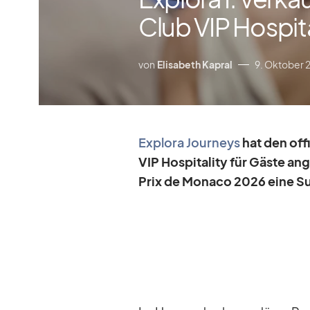
Club VIP Hospita
von
Elisabeth Kapral
9. Oktober 
Ex­plora Jour­neys
hat den of­fi
VIP Hos­pi­ta­lity für Gäste a
Prix de Mo­naco 2026 eine Sui