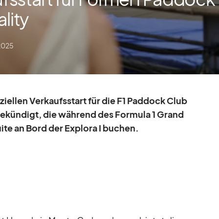
lity
2025
­zi­el­len Ver­kaufs­start für die F1 Pad­dock Club
n­ge­kün­digt, die wäh­rend des For­mula 1 Grand
te an Bord der Ex­plora I bu­chen.