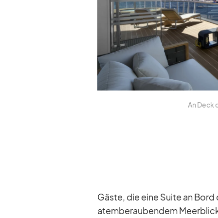
An Deck de
Gäste, die eine Suite an Bord de
atem­be­rau­ben­dem Meer­blick