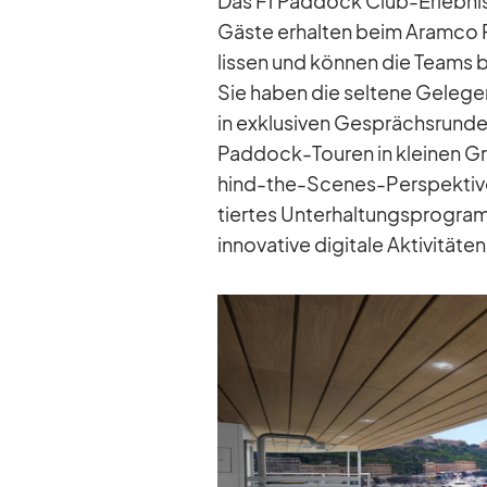
Das F1 Pad­dock Club-Er­leb­nis
Gäste er­hal­ten beim Aramco Fo
lis­sen und kön­nen die Teams be
Sie ha­ben die sel­tene Ge­le­gen
in ex­klu­si­ven Ge­sprächs­run­de
Pad­dock-Tou­ren in klei­nen Gru
hind-the-Sce­nes-Per­spek­tive.
tier­tes Un­ter­hal­tungs­pro­gra
in­no­va­tive di­gi­tale Ak­ti­vi­tä