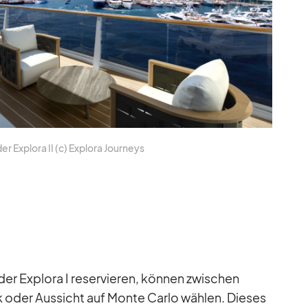
r Ex­plora II (c) Ex­plora Jour­neys
r Ex­plora I re­ser­vie­ren, kön­nen zwi­schen
 oder Aus­sicht auf Monte Carlo wäh­len. Die­ses