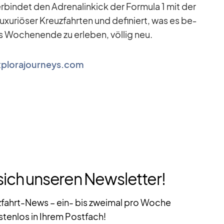
er­bin­det den Ad­re­na­lin­kick der For­mula 1 mit der
xu­riö­ser Kreuz­fahr­ten und de­fi­niert, was es be­
s Wo­chen­ende zu er­le­ben, völ­lig neu.
xplorajourneys.com
sich unseren Newsletter!
zfahrt-News – ein- bis zweimal pro Woche
stenlos in Ihrem Postfach!