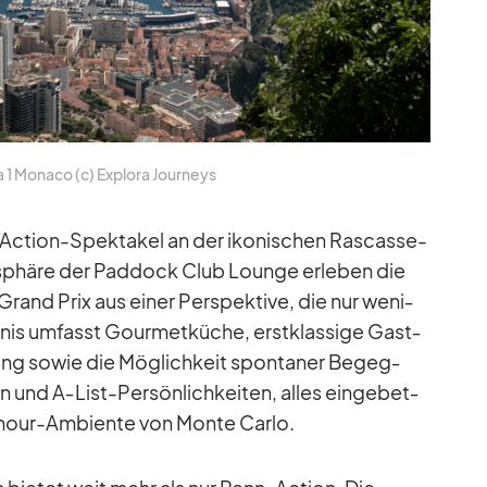
 1 Mo­naco (c) Ex­plora Jour­neys
c­tion-Spek­ta­kel an der iko­ni­schen Ras­casse-
o­sphäre der Pad­dock Club Lounge er­le­ben die
and Prix aus ei­ner Per­spek­tive, die nur we­ni­
b­nis um­fasst Gour­met­kü­che, erst­klas­sige Gast­
ung so­wie die Mög­lich­keit spon­ta­ner Be­geg­
 und A‑­List-Per­sön­lich­kei­ten, al­les ein­ge­bet­
a­mour-Am­bi­ente von Monte Carlo.