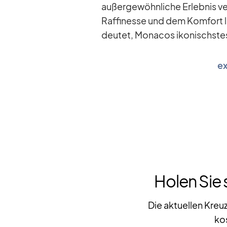
au­ßer­ge­wöhn­li­che Er­leb­nis v
Raf­fi­nesse und dem Kom­fort lu­
deu­tet, Mo­na­cos iko­nischs­te
e
Holen Sie 
Die aktuellen Kreu
ko