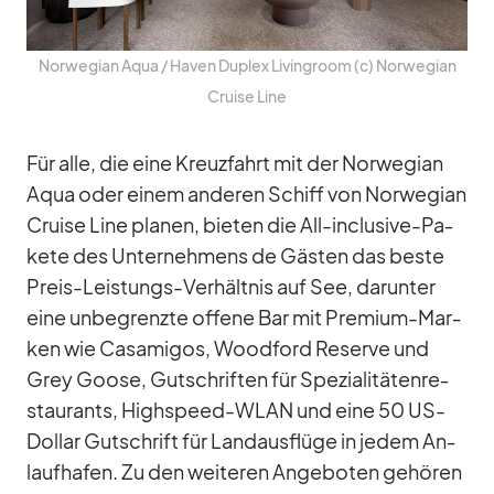
Nor­we­gian Aqua /​ Ha­ven Du­plex Li­vin­g­room (c) Nor­we­gian
Cruise Line
Für alle, die eine Kreuz­fahrt mit der Nor­we­gian
Aqua oder ei­nem an­de­ren Schiff von Nor­we­gian
Cruise Line pla­nen, bie­ten die All-in­clu­sive-Pa­
kete des Un­ter­neh­mens de Gäs­ten das beste
Preis-Leis­tungs-Ver­hält­nis auf See, dar­un­ter
eine un­be­grenzte of­fene Bar mit Pre­mium-Mar­
ken wie Ca­sa­mi­gos, Wood­ford Re­serve und
Grey Goose, Gut­schrif­ten für Spe­zia­li­tä­ten­re­
stau­rants, High­speed-WLAN und eine 50 US-
Dol­lar Gut­schrift für Land­aus­flüge in je­dem An­
lauf­ha­fen. Zu den wei­te­ren An­ge­bo­ten ge­hö­ren