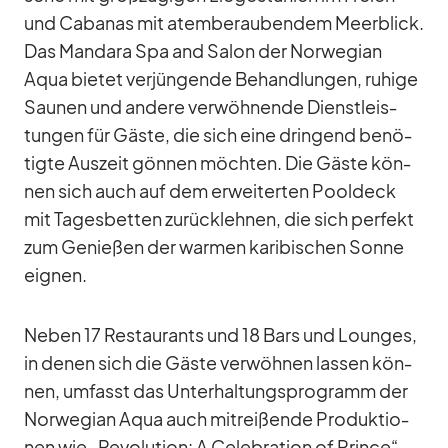
und Ca­ba­nas mit atem­be­rau­ben­dem Meer­blick.
Das Man­dara Spa and Sa­lon der Nor­we­gian
Aqua bie­tet ver­jün­gende Be­hand­lun­gen, ru­hige
Sau­nen und an­dere ver­wöh­nende Dienst­leis­
tun­gen für Gäste, die sich eine drin­gend be­nö­
tigte Aus­zeit gön­nen möch­ten. Die Gäste kön­
nen sich auch auf dem er­wei­ter­ten Pool­deck
mit Ta­ges­bet­ten zu­rück­leh­nen, die sich per­fekt
zum Ge­nie­ßen der war­men ka­ri­bi­schen Sonne
eig­nen.
Ne­ben 17 Re­stau­rants und 18 Bars und Loun­ges,
in de­nen sich die Gäste ver­wöh­nen las­sen kön­
nen, um­fasst das Un­ter­hal­tungs­pro­gramm der
Nor­we­gian Aqua auch mit­rei­ßende Pro­duk­tio­
nen wie „Re­vo­lu­tion: A Ce­le­bra­tion of Prince“,