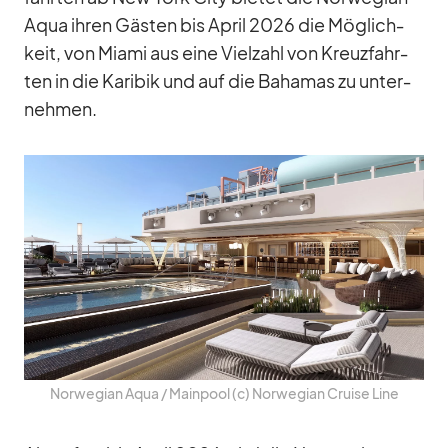
Aqua ih­ren Gäs­ten bis April 2026 die Mög­lich­
keit, von Mi­ami aus eine Viel­zahl von Kreuz­fahr­
ten in die Ka­ri­bik und auf die Ba­ha­mas zu un­ter­
neh­men.
Nor­we­gian Aqua /​ Main­pool (c) Nor­we­gian Cruise Line