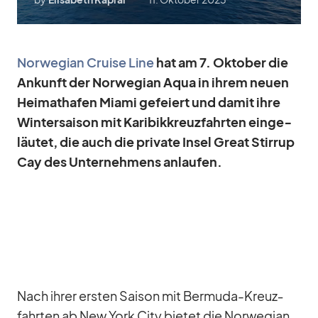
Nor­we­gian Cruise Line
hat am 7. Ok­to­ber die
An­kunft der Nor­we­gian Aqua in ih­rem neuen
Hei­mat­ha­fen Mi­ami ge­fei­ert und da­mit ihre
Win­ter­sai­son mit Ka­ri­bik­kreuz­fahr­ten ein­ge­
läu­tet, die auch die pri­vate In­sel Great Stir­rup
Cay des Un­ter­neh­mens an­lau­fen.
Nach ih­rer ers­ten Sai­son mit Ber­muda-Kreuz­
fahr­ten ab New York City bie­tet die Nor­we­gian