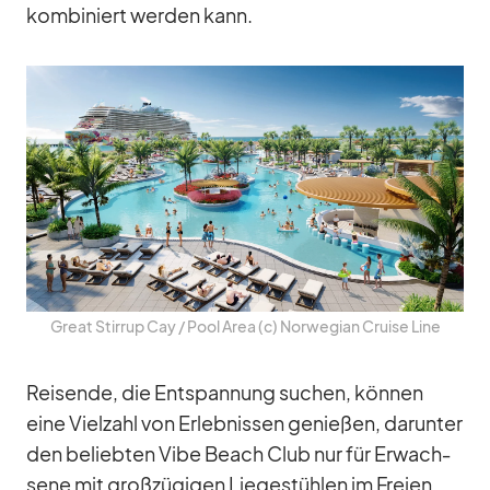
kom­bi­niert wer­den kann.
Great Stir­rup Cay /​ Pool Area (c) Nor­we­gian Cruise Line
Rei­sende, die Ent­span­nung su­chen, kön­nen
eine Viel­zahl von Er­leb­nis­sen ge­nie­ßen, dar­un­ter
den be­lieb­ten Vibe Beach Club nur für Er­wach­
sene mit groß­zü­gi­gen Lie­ge­stüh­len im Freien