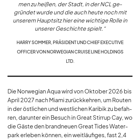
men zu hei­ßen, der Stadt, in der NCL ge­
grün­det wurde und die auch heute noch mit
un­se­rem Haupt­sitz hier eine wich­tige Rolle in
un­se­rer Ge­schichte spielt.“
HARRY SOM­MER, PRÄ­SI­DENT UND CHIEF EXE­CU­TIVE
OF­FI­CER VON NOR­WE­GIAN CRUISE LINE HOL­DINGS
LTD.
Die Nor­we­gian Aqua wird von Ok­to­ber 2026 bis
April 2027 nach Mi­ami zu­rück­keh­ren, um Rou­ten
in der öst­li­chen und west­li­chen Ka­ri­bik zu be­fah­
ren, dar­un­ter ein Be­such in Great Stir­rup Cay, wo
die Gäste den brand­neuen Great Ti­des Wa­ter­
park er­le­ben kön­nen, ein weit­läu­fi­ges, fast 2,4