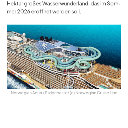
Hektar gro­ßes Was­ser­wun­der­land, das im Som­
mer 2026 er­öff­net wer­den soll.
Nor­we­gian Aqua /​ Slide­co­as­ter (c) Nor­we­gian Cruise Line