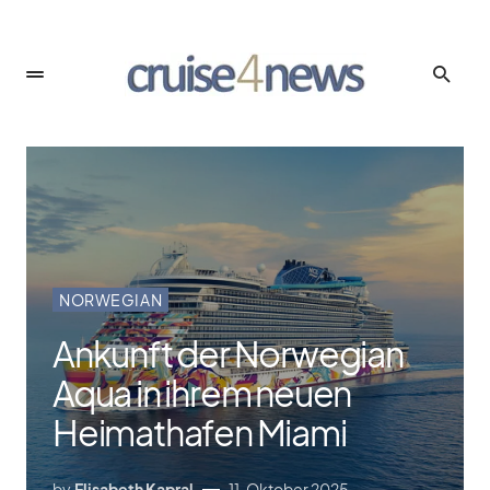
NORWEGIAN
Ankunft der Norwegian
Aqua in ihrem neuen
Heimathafen Miami
by
Elisabeth Kapral
11. Oktober 2025