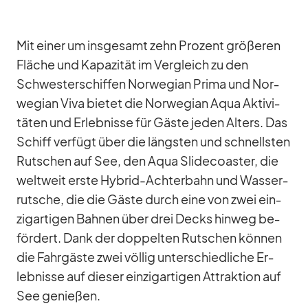
Mit ei­ner um ins­ge­samt zehn Pro­zent grö­ße­ren
Flä­che und Ka­pa­zi­tät im Ver­gleich zu den
Schwes­ter­schif­fen Nor­we­gian Prima und Nor­
we­gian Viva bie­tet die Nor­we­gian Aqua Ak­ti­vi­
tä­ten und Er­leb­nisse für Gäste je­den Al­ters. Das
Schiff ver­fügt über die längs­ten und schnells­ten
Rut­schen auf See, den Aqua Slide­co­as­ter, die
welt­weit erste Hy­brid-Ach­ter­bahn und Was­ser­
rut­sche, die die Gäste durch eine von zwei ein­
zig­ar­ti­gen Bah­nen über drei Decks hin­weg be­
för­dert. Dank der dop­pel­ten Rut­schen kön­nen
die Fahr­gäste zwei völ­lig un­ter­schied­li­che Er­
leb­nisse auf die­ser ein­zig­ar­ti­gen At­trak­tion auf
See ge­nie­ßen.