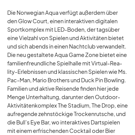
Die Nor­we­gian Aqua ver­fügt au­ßer­dem über
den Glow Court, ei­nen in­ter­ak­ti­ven di­gi­ta­len
Sport­kom­plex mit LED-Bo­den, der tags­über
eine Viel­zahl von Spie­len und Ak­ti­vi­tä­ten bie­tet
und sich abends in ei­nen Nacht­club ver­wan­delt.
Die neu ge­stal­tete Aqua Game Zone bie­tet eine
fa­mi­li­en­freund­li­che Spiel­halle mit Vir­tual-Rea­
lity-Er­leb­nis­sen und klas­si­schen Spie­len wie Ms.
Pac-Man, Ma­rio Brot­hers und Duck Pin Bow­ling.
Fa­mi­lien und ak­tive Rei­sende fin­den hier jede
Menge Un­ter­hal­tung, dar­un­ter den Out­door-
Ak­ti­vi­tä­ten­kom­plex The Sta­dium, The Drop, eine
auf­re­gende zehn­stö­ckige Tro­cken­rut­sche, und
die Bull’s Eye Bar, wo in­ter­ak­ti­ves Dart­spie­len
mit ei­nem er­fri­schen­den Cock­tail oder Bier