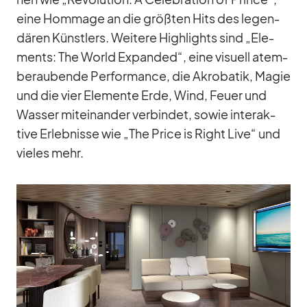
eine Hom­mage an die größ­ten Hits des le­gen­
dä­ren Künst­lers. Wei­tere High­lights sind „Ele­
ments: The World Ex­pan­ded“, eine vi­su­ell atem­
be­rau­bende Per­for­mance, die Akro­ba­tik, Ma­gie
und die vier Ele­mente Erde, Wind, Feuer und
Was­ser mit­ein­an­der ver­bin­det, so­wie in­ter­ak­
tive Er­leb­nisse wie „The Price is Right Live“ und
vie­les mehr.