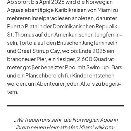
Ab so­fort bis April 2026 wird die Nor­we­gian
Aqua sie­ben­tä­gige Ka­ri­bik­rei­sen von Mi­ami zu
meh­re­ren In­sel­pa­ra­die­sen an­bie­ten, dar­un­ter
Pu­erto Plata in der Do­mi­ni­ka­ni­schen Re­pu­blik,
St. Tho­mas auf den Ame­ri­ka­ni­schen Jung­fern­in­
seln, Tor­tola auf den Bri­ti­schen Jung­fern­in­seln
und Great Stir­rup Cay, wo bis Ende 2025 ein
brand­neuer Pier, ein rie­si­ger, 2.600 Qua­drat­
me­ter gro­ßer be­heiz­ter Pool mit Swim-up-Bars
und ein Plansch­be­reich für Kin­der ent­ste­hen
wer­den, um Aben­teu­rer je­den Al­ters zu be­geis­
tern.
„Wir freuen uns sehr, die Nor­we­gian Aqua in
ih­rem neuen Hei­mat­ha­fen Mi­ami will­kom­