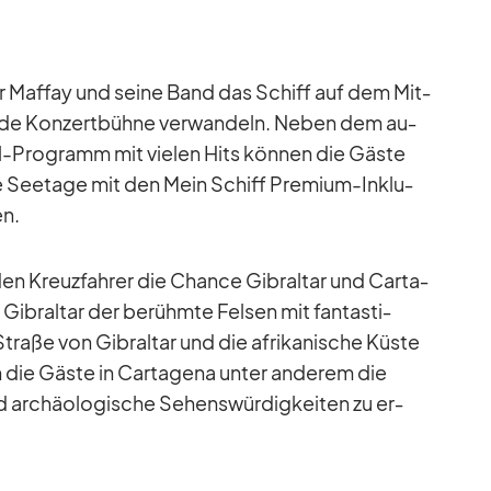
r Maf­fay und seine Band das Schiff auf dem Mit­
nde Kon­zert­bühne ver­wan­deln. Ne­ben dem au­
il-Pro­gramm mit vie­len Hits kön­nen die Gäste
he See­tage mit den Mein Schiff Pre­mium-In­klu­
en.
en Kreuz­fah­rer die Chance Gi­bral­tar und Car­ta­
i­bral­tar der be­rühmte Fel­sen mit fan­tas­ti­
raße von Gi­bral­tar und die afri­ka­ni­sche Küste
die Gäste in Car­ta­gena un­ter an­de­rem die
 ar­chäo­lo­gi­sche Se­hens­wür­dig­kei­ten zu er­