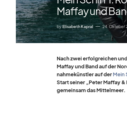
Maffay und Ba
by
Elisabeth Kapral
24. Oktober
Nach zwei er­folg­rei­chen un
Maf­fay und Band auf der Nor
nah­me­künst­ler auf der
Mein 
Start sei­ner „Pe­ter Maf­fay
ge­mein­sam das Mit­tel­meer.