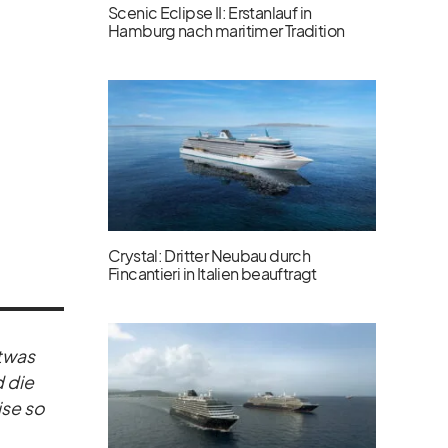
Scenic Eclipse II: Erstanlauf in
Hamburg nach maritimer Tradition
Crystal: Dritter Neubau durch
Fincantieri in Italien beauftragt
t­was
d die
ise so