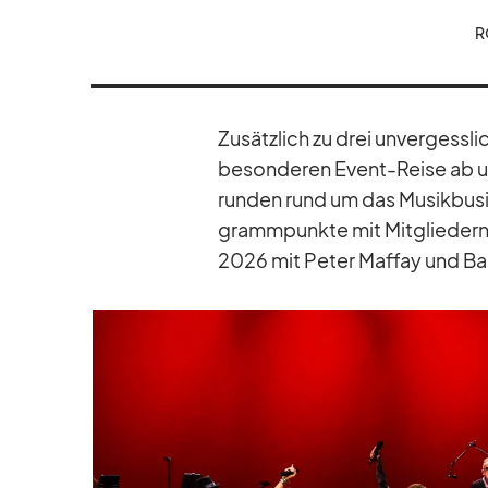
R
Zu­sätz­lich zu drei un­ver­gess­
be­son­de­ren Event-Reise ab und 
run­den rund um das Mu­sik­busi
gramm­punkte mit Mit­glie­dern 
2026 mit Pe­ter Maf­fay und Ban