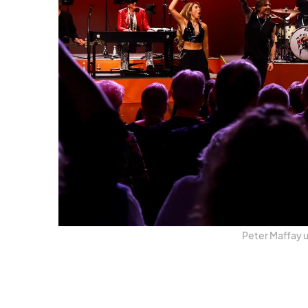
Pe­ter Maf­fay 