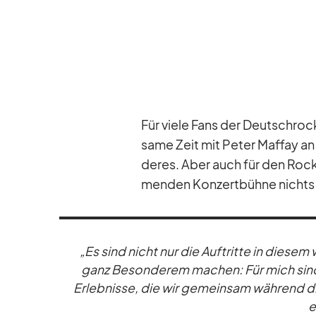
Für viele Fans der Deutsch­ro
same Zeit mit Pe­ter Maf­fay a
de­res. Aber auch für den Rock­
men­den Kon­zert­bühne nichts Al
„Es sind nicht nur die Auf­tritte in die­sem
ganz Be­son­de­rem ma­chen: Für mich sind 
Er­leb­nisse, die wir ge­mein­sam wäh­rend 
e