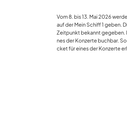
Vom 8. bis 13. Mai 2026 wer­de
auf der Mein Schiff 1 ge­ben. D
Zeit­punkt be­kannt ge­ge­ben. Pro
nes der Kon­zerte buch­bar. So w
cket für ei­nes der Kon­zerte er­