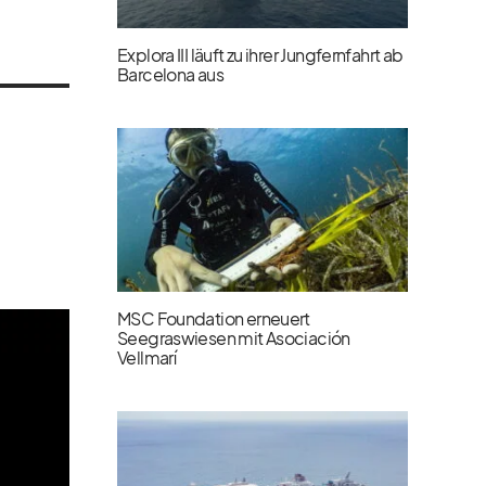
Explora III läuft zu ihrer Jungfernfahrt ab
Barcelona aus
MSC Foundation erneuert
Seegraswiesen mit Asociación
Vellmarí