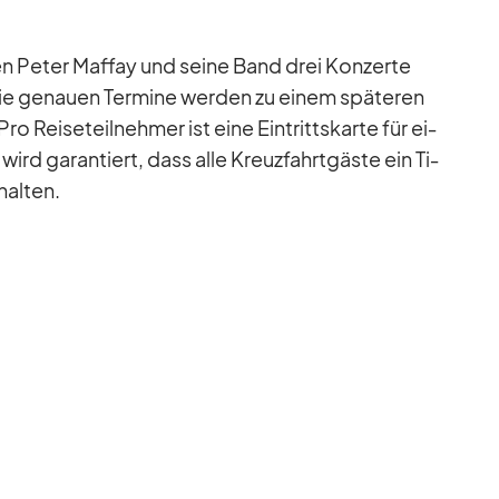
n Pe­ter Maf­fay und seine Band drei Kon­zerte
ie ge­nauen Ter­mine wer­den zu ei­nem spä­te­ren
 Rei­se­teil­neh­mer ist eine Ein­tritts­karte für ei­
ird ga­ran­tiert, dass alle Kreuz­fahrt­gäste ein Ti­
hal­ten.