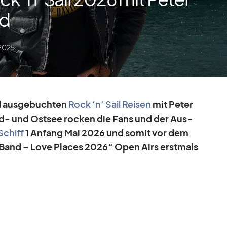
nd
 2025
d aus­ge­buch­ten
Rock ‘n‘ Sail Rei­sen
mit Pe­ter
d- und Ost­see ro­cken die Fans und der Aus­
Schiff
1 An­fang Mai 2026 und so­mit vor dem
 & Band – Love Places 2026“ Open Airs erst­mals