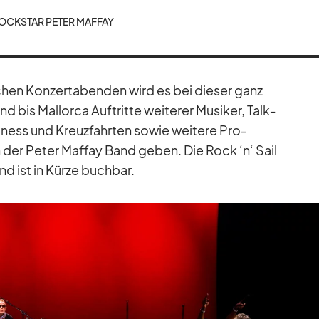
OCK­STAR PE­TER MAF­FAY
li­chen Kon­zert­aben­den wird es bei die­ser ganz
bis Mal­lorca Auf­tritte wei­te­rer Mu­si­ker, Talk­
­ness und Kreuz­fahr­ten so­wie wei­tere Pro­
der Pe­ter Maf­fay Band ge­ben. Die Rock ‘n‘ Sail
d ist in Kürze buch­bar.