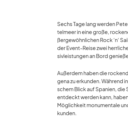
Sechs Tage lang wer­den Pe­te
tel­meer in eine große, ro­cke
ßer­ge­wöhn­li­chen Rock ‘n‘ Sa
der Event-Reise zwei herr­li­c
siv­leis­tun­gen an Bord ge­nie­ß
Au­ßer­dem ha­ben die ro­cken­d
gena zu er­kun­den. Wäh­rend in G
schem Blick auf Spa­nien, die St
ent­deckt wer­den kann, ha­ben 
Mög­lich­keit mo­nu­men­tale und
kun­den.