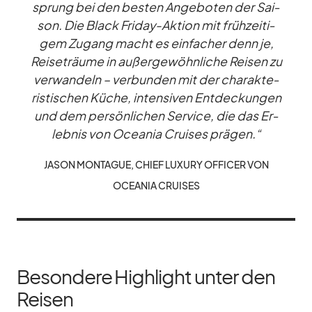
sprung bei den bes­ten An­ge­bo­ten der Sai­
son. Die Black Fri­day-Ak­tion mit früh­zei­ti­
gem Zu­gang macht es ein­fa­cher denn je,
Rei­se­träume in au­ßer­ge­wöhn­li­che Rei­sen zu
ver­wan­deln – ver­bun­den mit der cha­rak­te­
ris­ti­schen Kü­che, in­ten­si­ven Ent­de­ckun­gen
und dem per­sön­li­chen Ser­vice, die das Er­
leb­nis von Ocea­nia Crui­ses prä­gen.“
JA­SON MON­TA­GUE, CHIEF LU­XURY OF­FI­CER VON
OCEA­NIA CRUI­SES
Besondere Highlight unter den
Reisen