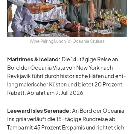
Wine Pai­ring Lunch (c) Ocea­nia Crui­ses
Ma­ri­ti­mes & Ice­land:
Die 14-tä­gige Reise an
Bord der Ocea­nia Vista von New York nach
Reykja­vik führt durch his­to­ri­sche Hä­fen und ent­
lang ma­le­ri­scher Küs­ten und bie­tet 20 Pro­zent
Ra­batt. Ab­fahrt am 9. Juli 2026.
Lee­ward Is­les Se­re­nade:
An Bord der Ocea­nia
In­si­gnia ver­läuft die 15-tä­gige Rund­reise ab
Tampa mit 45 Pro­zent Er­spar­nis und rich­tet sich