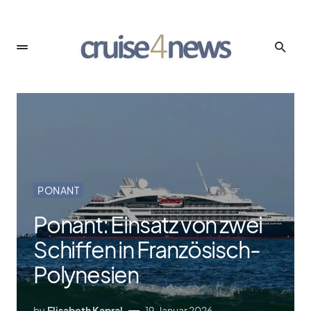
PONANT
Ponant: Einsatz von zwei
Schiffen in Französisch-
Polynesien
by
Elisabeth Kapral
19. Januar 2026