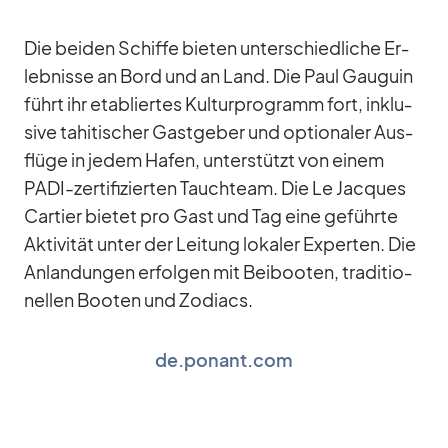
Die bei­den Schiffe bie­ten un­ter­schied­li­che Er­
leb­nisse an Bord und an Land. Die Paul Gau­guin
führt ihr eta­blier­tes Kul­tur­pro­gramm fort, in­klu­
sive ta­hi­ti­scher Gast­ge­ber und op­tio­na­ler Aus­
flüge in je­dem Ha­fen, un­ter­stützt von ei­nem
PADI-zer­ti­fi­zier­ten Tauch­team. Die Le Jac­ques
Car­tier bie­tet pro Gast und Tag eine ge­führte
Ak­ti­vi­tät un­ter der Lei­tung lo­ka­ler Ex­per­ten. Die
An­lan­dun­gen er­fol­gen mit Bei­boo­ten, tra­di­tio­
nel­len Boo­ten und Zo­diacs.
de.ponant.com