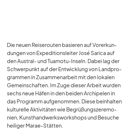
Die neuen Rei­se­rou­ten ba­sie­ren auf Vor­er­kun­
dun­gen von Ex­pe­di­ti­ons­lei­ter José Sa­rica auf
den Aus­tral- und Tu­a­motu-In­seln. Da­bei lag der
Schwer­punkt auf der Ent­wick­lung von Land­pro­
gram­men in Zu­sam­men­ar­beit mit den lo­ka­len
Ge­mein­schaf­ten. Im Zuge die­ser Ar­beit wur­den
sechs neue Hä­fen in den bei­den Ar­chi­pe­len in
das Pro­gramm auf­ge­nom­men. Diese be­inhal­ten
kul­tu­relle Ak­ti­vi­tä­ten wie Be­grü­ßungs­ze­re­mo­
nien, Kunst­hand­werks­work­shops und Be­su­che
hei­li­ger Ma­rae-Stät­ten.