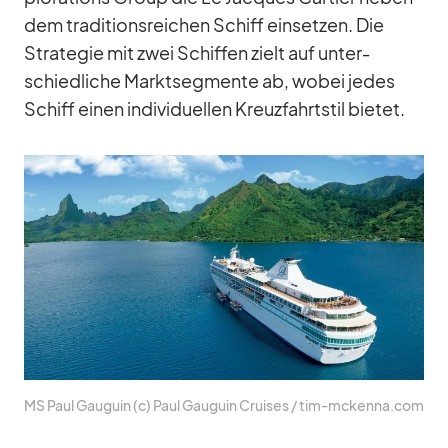
dem tra­di­ti­ons­rei­chen Schiff ein­set­zen. Die
Stra­te­gie mit zwei Schif­fen zielt auf un­ter­
schied­li­che Markt­seg­mente ab, wo­bei je­des
Schiff ei­nen in­di­vi­du­el­len Kreuz­fahrt­stil bie­tet.
MS Paul Gau­guin (c) Paul Gau­guin Crui­ses /​ tim-mckenna.com