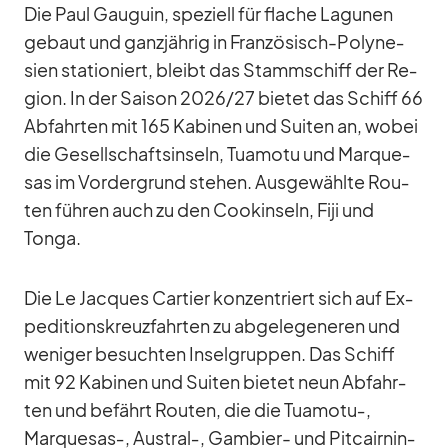
Die Paul Gau­guin, spe­zi­ell für fla­che La­gu­nen
ge­baut und ganz­jäh­rig in Fran­zö­sisch-Po­ly­ne­
sien sta­tio­niert, bleibt das Stamm­schiff der Re­
gion. In der Sai­son 2026/​27 bie­tet das Schiff 66
Ab­fahr­ten mit 165 Ka­bi­nen und Sui­ten an, wo­bei
die Ge­sell­schafts­in­seln, Tu­a­motu und Mar­que­
sas im Vor­der­grund ste­hen. Aus­ge­wählte Rou­
ten füh­ren auch zu den Cook­in­seln, Fiji und
Tonga.
Die Le Jac­ques Car­tier kon­zen­triert sich auf Ex­
pe­di­ti­ons­kreuz­fahr­ten zu ab­ge­le­ge­ne­ren und
we­ni­ger be­such­ten In­sel­grup­pen. Das Schiff
mit 92 Ka­bi­nen und Sui­ten bie­tet neun Ab­fahr­
ten und be­fährt Rou­ten, die die Tuamotu‑,
Marquesas‑, Austral‑, Gam­bier- und Pit­cairn­in­