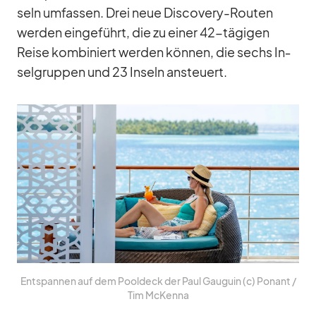
seln um­fas­sen. Drei neue Dis­co­very-Rou­ten
wer­den ein­ge­führt, die zu ei­ner 42-tä­gi­gen
Reise kom­bi­niert wer­den kön­nen, die sechs In­
sel­grup­pen und 23 In­seln an­steu­ert.
Ent­span­nen auf dem Pool­deck der Paul Gau­guin (c) Po­nant /​
Tim McKenna