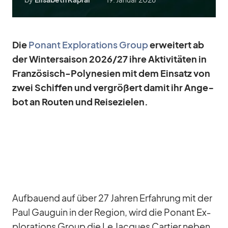
Die
Po­nant Ex­plo­ra­ti­ons Group
er­wei­tert ab
der Win­ter­sai­son 2026/​27 ihre Ak­ti­vi­tä­ten in
Fran­zö­sisch-Po­ly­ne­sien mit dem Ein­satz von
zwei Schif­fen und ver­grö­ßert da­mit ihr An­ge­
bot an Rou­ten und Rei­se­zie­len.
Auf­bau­end auf über 27 Jah­ren Er­fah­rung mit der
Paul Gau­guin in der Re­gion, wird die Po­nant Ex­
plo­ra­ti­ons Group die Le Jac­ques Car­tier ne­ben