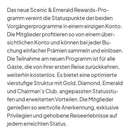
Das neue Scenic & Emer­ald Re­wards-Pro­
gramm ver­eint die Sta­tus­punkte der bei­den
Vor­gän­ger­pro­gramme in ei­nem ein­zi­gen Konto.
Die Mit­glie­der pro­fi­tie­ren so von ei­nem über­
sicht­li­chen Konto und kön­nen bei je­der Bu­
chung ein­fa­cher Prä­mien sam­meln und ein­lö­sen.
Die Teil­nahme am neuen Pro­gramm ist für alle
Gäste, die von ih­rer ers­ten Reise zu­rück­keh­ren,
wei­ter­hin kos­ten­los. Es bie­tet eine op­ti­mierte
vier­stu­fige Struk­tur mit Gold, Dia­mond, Emer­ald
und Chairman’s Club, an­ge­pass­ten Sta­tus­stu­
fen und er­wei­ter­ten Vor­tei­len. Die Mit­glie­der
ge­nie­ßen so wert­volle An­er­ken­nung, ex­klu­sive
Pri­vi­le­gien und ge­ho­bene Rei­se­er­leb­nisse auf
je­dem er­reich­ten Sta­tus.