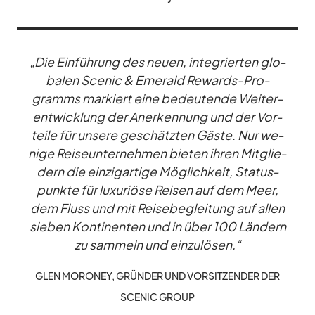
„Die Ein­füh­rung des neuen, in­te­grier­ten glo­
ba­len Scenic & Emer­ald Re­wards-Pro­
gramms mar­kiert eine be­deu­tende Wei­ter­
ent­wick­lung der An­er­ken­nung und der Vor­
teile für un­sere ge­schätz­ten Gäste. Nur we­
nige Rei­se­un­ter­neh­men bie­ten ih­ren Mit­glie­
dern die ein­zig­ar­tige Mög­lich­keit, Sta­tus­
punkte für lu­xu­riöse Rei­sen auf dem Meer,
dem Fluss und mit Rei­se­be­glei­tung auf al­len
sie­ben Kon­ti­nen­ten und in über 100 Län­dern
zu sam­meln und ein­zu­lö­sen.“
GLEN MO­RONEY, GRÜN­DER UND VOR­SIT­ZEN­DER DER
SCENIC GROUP