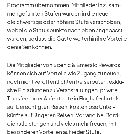
Pro­gramm über­nom­men. Mit­glie­der in zu­sam­
men­ge­führ­ten Stu­fen wur­den in die neue
gleich­wer­tige oder hö­here Stufe ver­scho­ben,
wo­bei die Sta­tus­punkte nach oben an­ge­passt
wur­den, so­dass die Gäste wei­ter­hin ihre Vor­teile
ge­nie­ßen kön­nen.
Die Mit­glie­der von Scenic & Emer­ald Re­wards
kön­nen sich auf Vor­teile wie Zu­gang zu neuen,
noch nicht ver­öf­fent­lich­ten Rei­se­rou­ten, ex­klu­
sive Ein­la­dun­gen zu Ver­an­stal­tun­gen, pri­vate
Trans­fers oder Auf­ent­halte in Flug­ha­fen­ho­tels
auf be­rech­tig­ten Rei­sen, kos­ten­lose Un­ter­
künfte auf län­ge­ren Rei­sen, Vor­rang bei Bord­
dienst­leis­tun­gen und vie­les mehr freuen, mit
be­son­de­ren Vor­tei­len auf je­der Stufe.