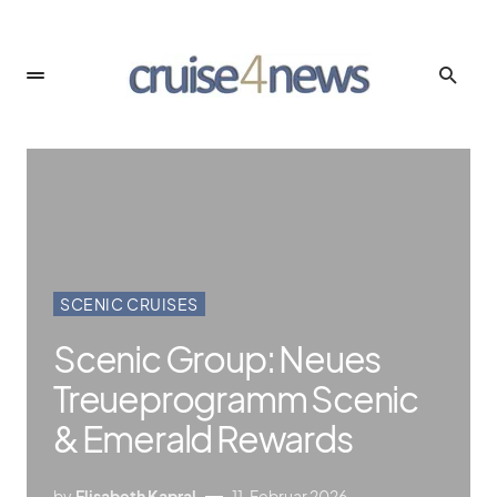
SCENIC CRUISES
Scenic Group: Neues
Treueprogramm Scenic
& Emerald Rewards
by
Elisabeth Kapral
11. Februar 2026