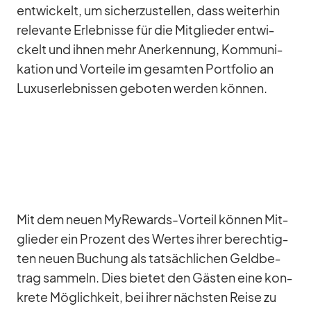
ent­wi­ckelt, um si­cher­zu­stel­len, dass wei­ter­hin
re­le­vante Er­leb­nisse für die Mit­glie­der ent­wi­
ckelt und ih­nen mehr An­er­ken­nung, Kom­mu­ni­
ka­tion und Vor­teile im ge­sam­ten Port­fo­lio an
Lu­xus­er­leb­nis­sen ge­bo­ten wer­den kön­nen.
Mit dem neuen My­Re­wards-Vor­teil kön­nen Mit­
glie­der ein Pro­zent des Wer­tes ih­rer be­rech­tig­
ten neuen Bu­chung als tat­säch­li­chen Geld­be­
trag sam­meln. Dies bie­tet den Gäs­ten eine kon­
krete Mög­lich­keit, bei ih­rer nächs­ten Reise zu