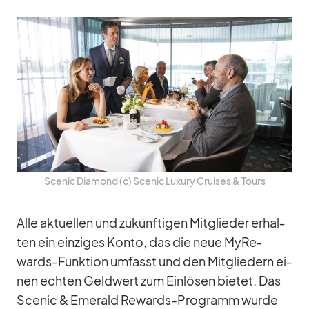
Scenic Dia­mond (c) Scenic Lu­xury Crui­ses & Tours
Alle ak­tu­el­len und zu­künf­ti­gen Mit­glie­der er­hal­
ten ein ein­zi­ges Konto, das die neue My­Re­
wards-Funk­tion um­fasst und den Mit­glie­dern ei­
nen ech­ten Geld­wert zum Ein­lö­sen bie­tet. Das
Scenic & Emer­ald Re­wards-Pro­gramm wurde