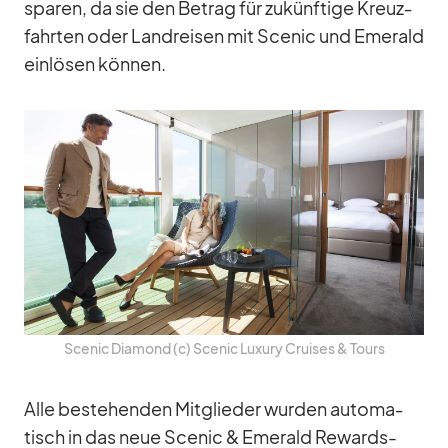
spa­ren, da sie den Be­trag für zu­künf­tige Kreuz­
fahr­ten oder Land­rei­sen mit Scenic und Emer­ald
ein­lö­sen kön­nen.
Scenic Dia­mond (c) Scenic Lu­xury Crui­ses & Tours
Alle be­stehen­den Mit­glie­der wur­den au­to­ma­
tisch in das neue Scenic & Emer­ald Re­wards-