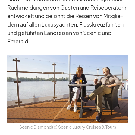
Rück­mel­dun­gen von Gäs­ten und Rei­se­be­ra­tern
ent­wi­ckelt und be­lohnt die Rei­sen von Mit­glie­
dern auf al­len Lu­xus­yach­ten, Fluss­kreuz­fahr­ten
und ge­führ­ten Land­rei­sen von Scenic und
Emer­ald.
Scenic Dia­mond (c) Scenic Lu­xury Crui­ses & Tours