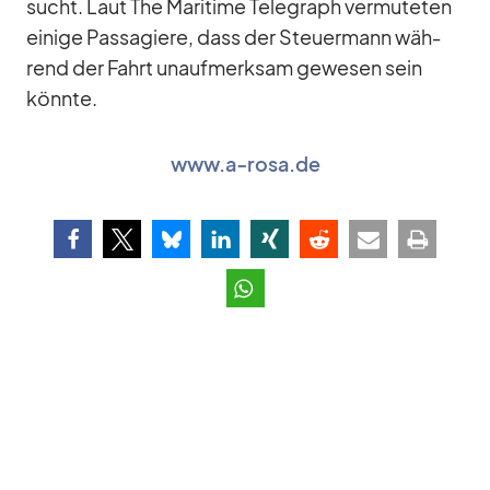
sucht. Laut The Ma­ri­time Te­le­graph ver­mu­te­ten
ei­nige Pas­sa­giere, dass der Steu­er­mann wäh­
rend der Fahrt un­auf­merk­sam ge­we­sen sein
könnte.
www.a‑rosa.de