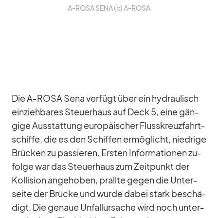
A‑ROSA SENA (c) A‑ROSA
Die A‑ROSA Sena ver­fügt über ein hy­drau­lisch
ein­zieh­ba­res Steu­er­haus auf Deck 5, eine gän­
gige Aus­stat­tung eu­ro­päi­scher Fluss­kreuz­fahrt­
schiffe, die es den Schif­fen er­mög­licht, nied­rige
Brü­cken zu pas­sie­ren. Ers­ten In­for­ma­tio­nen zu­
folge war das Steu­er­haus zum Zeit­punkt der
Kol­li­sion an­ge­ho­ben, prallte ge­gen die Un­ter­
seite der Brü­cke und wurde da­bei stark be­schä­
digt. Die ge­naue Un­fall­ur­sa­che wird noch un­ter­