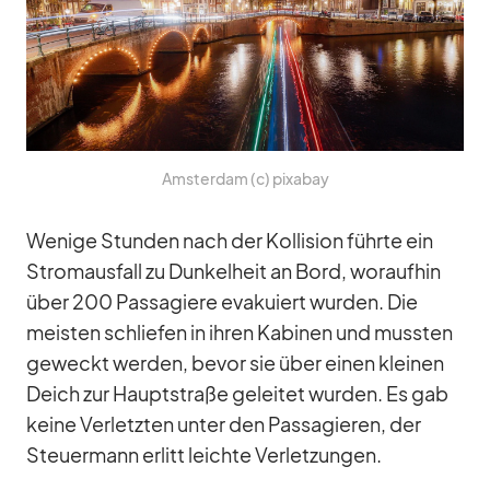
Ams­ter­dam (c) pix­a­bay
We­nige Stun­den nach der Kol­li­sion führte ein
Strom­aus­fall zu Dun­kel­heit an Bord, wor­auf­hin
über 200 Pas­sa­giere eva­ku­iert wur­den. Die
meis­ten schlie­fen in ih­ren Ka­bi­nen und muss­ten
ge­weckt wer­den, be­vor sie über ei­nen klei­nen
Deich zur Haupt­straße ge­lei­tet wur­den. Es gab
keine Ver­letz­ten un­ter den Pas­sa­gie­ren, der
Steu­er­mann er­litt leichte Ver­let­zun­gen.