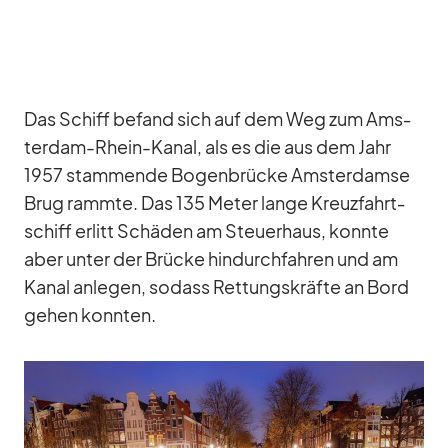
Das Schiff be­fand sich auf dem Weg zum Ams­
ter­dam-Rhein-Ka­nal, als es die aus dem Jahr
1957 stam­mende Bo­gen­brü­cke Ams­ter­damse
Brug rammte. Das 135 Me­ter lange Kreuz­fahrt­
schiff er­litt Schä­den am Steu­er­haus, konnte
aber un­ter der Brü­cke hin­durch­fah­ren und am
Ka­nal an­le­gen, so­dass Ret­tungs­kräfte an Bord
ge­hen konn­ten.