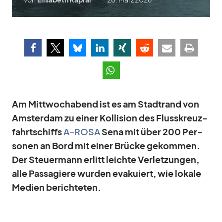
Am Mitt­woch­abend ist es am Stadt­rand von
Ams­ter­dam zu ei­ner Kol­li­sion des Fluss­kreuz­
fahrt­schiffs
A‑ROSA
Sena mit über 200 Per­
so­nen an Bord mit ei­ner Brü­cke ge­kom­men.
Der Steu­er­mann er­litt leichte Ver­let­zun­gen,
alle Pas­sa­giere wur­den eva­ku­iert, wie lo­kale
Me­dien be­rich­te­ten.