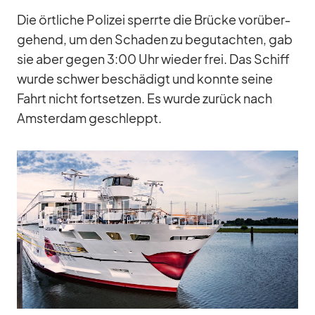
Die ört­li­che Po­li­zei sperrte die Brü­cke vor­über­
ge­hend, um den Scha­den zu be­gut­ach­ten, gab
sie aber ge­gen 3:00 Uhr wie­der frei. Das Schiff
wurde schwer be­schä­digt und konnte seine
Fahrt nicht fort­set­zen. Es wurde zu­rück nach
Ams­ter­dam ge­schleppt.