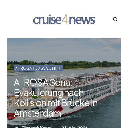
A-ROSA FLUSSSCHIFF
A‑ROSA Sena:
Evakuierung nach
Kollision mit Brücke in
Amsterdam
von
Elisabeth Kapral
28. März 2026