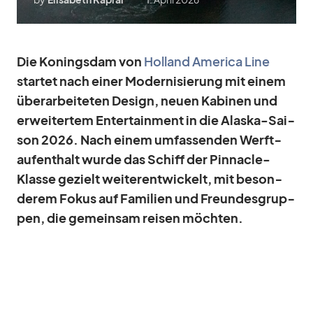
Die Ko­nings­dam von
Hol­land Ame­rica Line
star­tet nach ei­ner Mo­der­ni­sie­rung mit ei­nem
über­ar­bei­te­ten De­sign, neuen Ka­bi­nen und
er­wei­ter­tem En­ter­tain­ment in die Alaska-Sai­
son 2026. Nach ei­nem um­fas­sen­den Werft­
auf­ent­halt wurde das Schiff der Pin­na­cle-
Klasse ge­zielt wei­ter­ent­wi­ckelt, mit be­son­
de­rem Fo­kus auf Fa­mi­lien und Freun­des­grup­
pen, die ge­mein­sam rei­sen möch­ten.