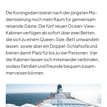
Die Ko­nings­dam bie­tet nach der jüngs­ten Mo­
der­ni­sie­rung noch mehr Raum für ge­mein­sam
rei­sende Gäste. Die fünf neuen Ocean-View-
Ka­bi­nen ver­fü­gen ab so­fort über zwei Bet­ten,
die sich zu ei­nem Queen-Size-Bett um­wan­deln
las­sen, so­wie über ein Dop­pel-Schlaf­sofa und
bie­ten da­mit Platz für bis zu vier Per­so­nen. Vier
der Ka­bi­nen las­sen sich mit­ein­an­der ver­bin­den,
so­dass Fa­mi­lien und Freunde be­quem zu­sam­
men rei­sen kön­nen.