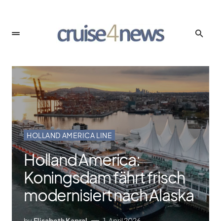
HOLLAND AMERICA LINE
Holland America:
Koningsdam fährt frisch
modernisiert nach Alaska
by
Elisabeth Kapral
1. April 2026