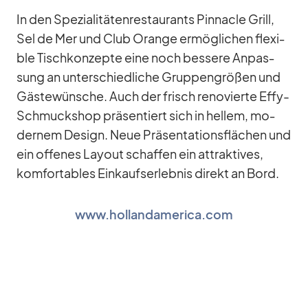
In den Spe­zia­li­tä­ten­re­stau­rants Pin­na­cle Grill,
Sel de Mer und Club Orange er­mög­li­chen fle­xi­
ble Tisch­kon­zepte eine noch bes­sere An­pas­
sung an un­ter­schied­li­che Grup­pen­grö­ßen und
Gäs­te­wün­sche. Auch der frisch re­no­vierte Effy-
Schmuck­shop prä­sen­tiert sich in hel­lem, mo­
der­nem De­sign. Neue Prä­sen­ta­ti­ons­flä­chen und
ein of­fe­nes Lay­out schaf­fen ein at­trak­ti­ves,
kom­for­ta­bles Ein­kaufs­er­leb­nis di­rekt an Bord.
www.hollandamerica.com