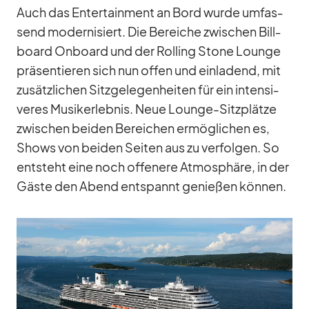
Auch das En­ter­tain­ment an Bord wurde um­fas­
send mo­der­ni­siert. Die Be­rei­che zwi­schen Bill­
board On­board und der Rol­ling Stone Lounge
prä­sen­tie­ren sich nun of­fen und ein­la­dend, mit
zu­sätz­li­chen Sitz­ge­le­gen­hei­ten für ein in­ten­si­
ve­res Mu­sik­erleb­nis. Neue Lounge-Sitz­plätze
zwi­schen bei­den Be­rei­chen er­mög­li­chen es,
Shows von bei­den Sei­ten aus zu ver­fol­gen. So
ent­steht eine noch of­fe­nere At­mo­sphäre, in der
Gäste den Abend ent­spannt ge­nie­ßen kön­nen.