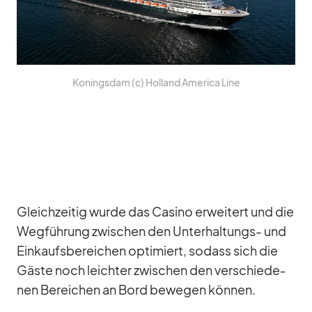
Ko­nings­dam (c) Hol­land Ame­rica Line
Gleich­zei­tig wurde das Ca­sino er­wei­tert und die
Weg­füh­rung zwi­schen den Un­ter­hal­tungs- und
Ein­kaufs­be­rei­chen op­ti­miert, so­dass sich die
Gäste noch leich­ter zwi­schen den ver­schie­de­
nen Be­rei­chen an Bord be­we­gen kön­nen.