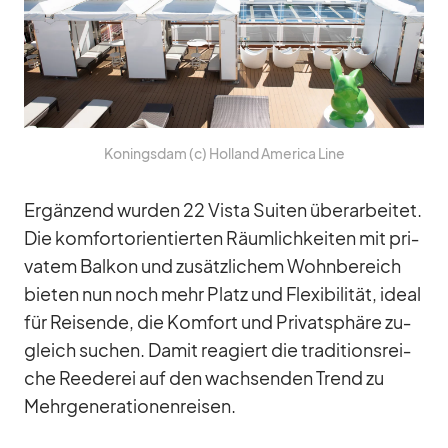
Ko­nings­dam (c) Hol­land Ame­rica Line
Er­gän­zend wur­den 22 Vista Sui­ten über­ar­bei­tet.
Die kom­fort­ori­en­tier­ten Räum­lich­kei­ten mit pri­
va­tem Bal­kon und zu­sätz­li­chem Wohn­be­reich
bie­ten nun noch mehr Platz und Fle­xi­bi­li­tät, ideal
für Rei­sende, die Kom­fort und Pri­vat­sphäre zu­
gleich su­chen. Da­mit re­agiert die tra­di­ti­ons­rei­
che Ree­de­rei auf den wach­sen­den Trend zu
Mehr­ge­ne­ra­tio­nen­rei­sen.