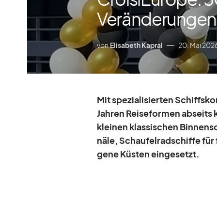
Veränderungen
von
Elisabeth Kapral
20. Mai 202
Mit spe­zia­li­sier­ten Schiffs­
Jah­ren Rei­se­for­men ab­seits 
klei­nen klas­si­schen Bin­nen­s
näle, Schau­fel­rad­schiffe für
gene Küs­ten ein­ge­setzt.