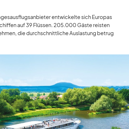
s­aus­flug­s­an­bie­ter ent­wi­ckelte sich Eu­ro­pas
Schif­fen auf 39 Flüs­sen. 205.000 Gäste reis­ten
eh­men, die durch­schnitt­li­che Aus­las­tung be­trug