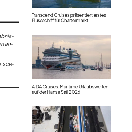
Transcend Cruises präsentiert erstes
Flussschiff für Chartermarkt
eb­nis­
sen an­
EUTSCH­
AIDA Cruises: Maritime Urlaubswelten
auf der Hanse Sail 2026