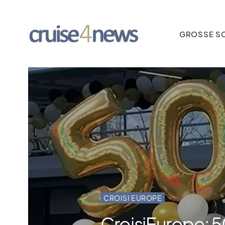
GROSSE SC
CROISI EUROPE
CroisiEurope: 50