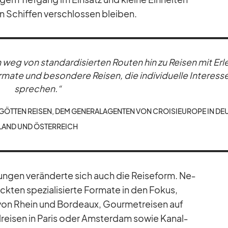
n Schif­fen ver­schlos­sen blei­ben.
 weg von stan­dar­di­sier­ten Rou­ten hin zu Rei­sen mit Er­l
mate und be­son­dere Rei­sen, die in­di­vi­du­elle In­ter­es­
spre­chen.“
ÖT­TEN REI­SEN, DEM GE­NE­RAL­AGEN­TEN VON CROI­SI­EU­ROPE IN D
LAND UND ÖS­TER­REICH
un­gen ver­än­derte sich auch die Rei­se­form. Ne­
ck­ten spe­zia­li­sierte For­mate in den Fo­kus,
 von Rhein und Bor­deaux, Gour­met­rei­sen auf
ei­sen in Pa­ris oder Ams­ter­dam so­wie Ka­nal­