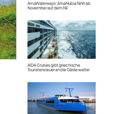
AmaWaterways: AmaNubia fährt ab
November auf dem Nil
AIDA Cruises gibt griechische
Touristensteuer an die Gäste weiter