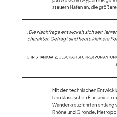
steu­ern Hä­fen an, die grö­ße­re
„Die Nach­frage ent­wi­ckelt sich seit Jah­ren
cha­rak­ter. Ge­fragt sind heute klei­nere For­
CHRIS­TIAN KAATZ, GE­SCHÄFTS­FÜH­RER VON AN­TON G
Mit den tech­ni­schen Ent­wick­l
ben klas­si­schen Fluss­rei­sen rü
Wan­der­kreuz­fahr­ten ent­lang
Rhône und Gi­ronde, Me­tro­pol­r