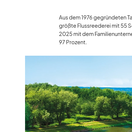
Aus dem 1976 ge­grün­de­ten Ta­ge
größte Fluss­ree­de­rei mit 55 
2025 mit dem Fa­mi­li­en­un­ter­n
97 Pro­zent.