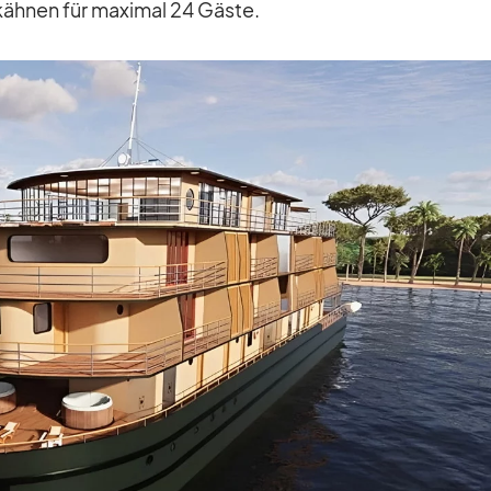
käh­nen für ma­xi­mal 24 Gäste.