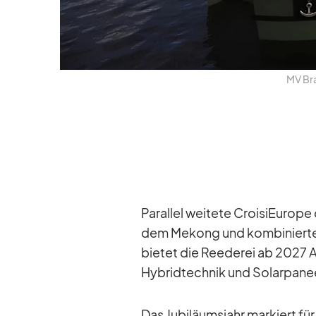
MV Bra­
Par­al­lel wei­tete Croi­si­Eu­ro
dem Me­kong und kom­bi­nier­ten
bie­tet die Ree­de­rei ab 2027 
Hy­brid­tech­nik und So­lar­pa­n
Das Ju­bi­lä­ums­jahr mar­kiert f