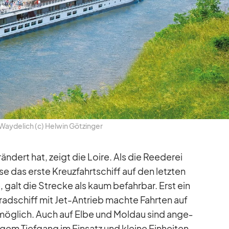
Way­de­lich (c) Hel­win Göt­zin­ger
än­dert hat, zeigt die Loire. Als die Ree­de­rei
e das erste Kreuz­fahrt­schiff auf den letz­ten
, galt die Stre­cke als kaum be­fahr­bar. Erst ein
l­rad­schiff mit Jet-An­trieb machte Fahr­ten auf
s mög­lich. Auch auf Elbe und Mol­dau sind an­ge­
­gem Tief­gang im Ein­satz und kleine Ein­hei­ten