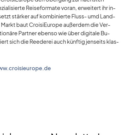
ia­li­sierte Rei­se­for­mate voran, er­wei­tert ihr in­
 setzt stär­ker auf kom­bi­nierte Fluss- umd Land­
n Markt baut Croi­si­Eu­rope au­ßer­dem die Ver­
­tio­näre Part­ner ebenso wie über di­gi­tale Bu­
niert sich die Ree­de­rei auch künf­tig jen­seits klas­
w.croisieurope.de