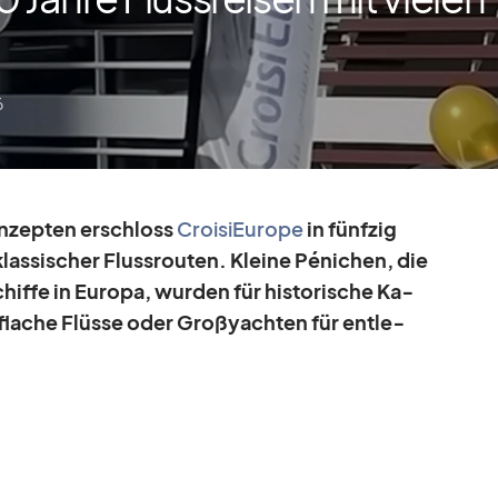
6
kon­zep­ten er­schloss
Croi­si­Eu­rope
in fünf­zig
klas­si­scher Fluss­rou­ten. Kleine Pé­ni­chen, die
chiffe in Eu­ropa, wur­den für his­to­ri­sche Ka­
 fla­che Flüsse oder Gro­ß­yach­ten für ent­le­