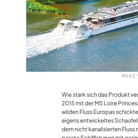
MS R.E. 
Wie stark sich das Pro­dukt ver­
2015 mit der MS Loire Prin­cess
wil­den Fluss Eu­ro­pas schickte
ei­gens ent­wi­ckel­tes Schau­fe
dem nicht ka­na­li­sier­ten Flus
passte Schiffs­ty­pen mit ge­rin