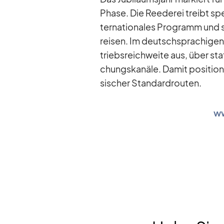
Phase. Die Ree­de­rei treibt spe­z
ter­na­tio­na­les Pro­gramm und
rei­sen. Im deutsch­spra­chi­ge
triebs­reich­weite aus, über sta
chungs­ka­näle. Da­mit po­si­tio­
si­scher Stan­dard­rou­ten.
ww