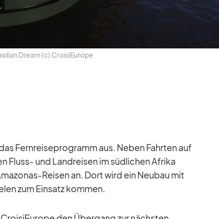
si­lian Dream (c) Croi­si­Eu­rope
pe das Fern­rei­se­pro­gramm aus. Ne­ben Fahr­ten auf
 Fluss- und Land­rei­sen im süd­li­chen Afrika
Ama­zo­nas-Rei­sen an. Dort wird ein Neu­bau mit
ee­len zum Ein­satz kom­men.
ür Croi­si­Eu­rope den Über­gang zur nächs­ten