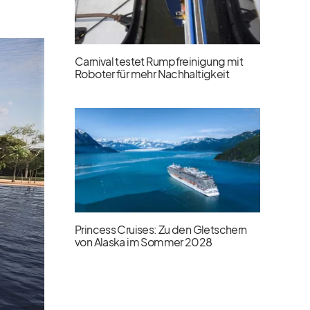
Carnival testet Rumpfreinigung mit
Roboter für mehr Nachhaltigkeit
Princess Cruises: Zu den Gletschern
von Alaska im Sommer 2028