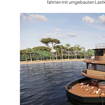
fahr­ten mit um­ge­bau­ten Last­