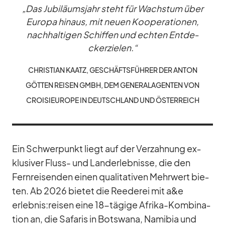
„Das Ju­bi­lä­ums­jahr steht für Wachs­tum über
Eu­ropa hin­aus, mit neuen Ko­ope­ra­tio­nen,
nach­hal­ti­gen Schif­fen und ech­ten Ent­de­
cker­zie­len.“
CHRIS­TIAN KAATZ, GE­SCHÄFTS­FÜH­RER DER AN­TON
GÖT­TEN REI­SEN GMBH, DEM GE­NE­RAL­AGEN­TEN VON
CROI­SI­EU­ROPE IN DEUTSCH­LAND UND ÖS­TER­REICH
Ein Schwer­punkt liegt auf der Ver­zah­nung ex­
klu­si­ver Fluss- und Lan­d­er­leb­nisse, die den
Fern­rei­sen­den ei­nen qua­li­ta­ti­ven Mehr­wert bie­
ten. Ab 2026 bie­tet die Ree­de­rei mit a&e
erlebnis:reisen eine 18-tä­gige Afrika-Kom­bi­na­
tion an, die Sa­fa­ris in Bots­wana, Na­mi­bia und