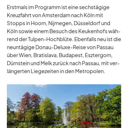
Erst­mals im Pro­gramm ist eine sechs­tä­gige
Kreuz­fahrt von Ams­ter­dam nach Köln mit
Stopps in Ho­orn, Nij­me­gen, Düs­sel­dorf und
Köln so­wie ei­nem Be­such des Keu­ken­hofs wäh­
rend der Tul­pen-Hoch­blüte. Eben­falls neu ist die
neun­tä­gige Do­nau-De­luxe-Reise von Pas­sau
über Wien, Bra­tis­lava, Bu­da­pest, Esz­t­er­gom,
Dürn­stein und Melk zu­rück nach Pas­sau, mit ver­
län­ger­ten Lie­ge­zei­ten in den Me­tro­po­len.