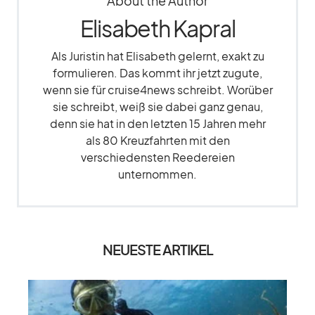
About the Author
Elisabeth Kapral
Als Juristin hat Elisabeth gelernt, exakt zu
formulieren. Das kommt ihr jetzt zugute,
wenn sie für cruise4news schreibt. Worüber
sie schreibt, weiß sie dabei ganz genau,
denn sie hat in den letzten 15 Jahren mehr
als 80 Kreuzfahrten mit den
verschiedensten Reedereien
unternommen.
NEUESTE ARTIKEL