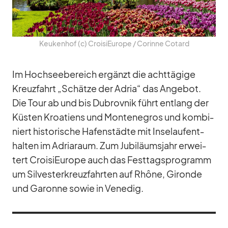
Keu­ken­hof (c) Croi­si­Eu­rope /​ Co­rinne Co­tard
Im Hoch­see­be­reich er­gänzt die acht­tä­gige
Kreuz­fahrt „Schätze der Adria“ das An­ge­bot.
Die Tour ab und bis Du­brov­nik führt ent­lang der
Küs­ten Kroa­ti­ens und Mon­te­ne­gros und kom­bi­
niert his­to­ri­sche Ha­fen­städte mit In­sel­auf­ent­
hal­ten im Adri­a­raum. Zum Ju­bi­lä­ums­jahr er­wei­
tert Croi­si­Eu­rope auch das Fest­tags­pro­gramm
um Sil­ves­t­er­kreuz­fahr­ten auf Rhône, Gi­ronde
und Ga­ronne so­wie in Ve­ne­dig.