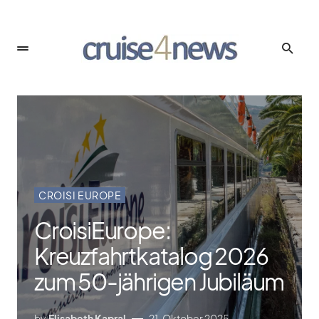
CROISI EUROPE
CroisiEurope:
Kreuzfahrtkatalog 2026
zum 50-jährigen Jubiläum
by
Elisabeth Kapral
21. Oktober 2025