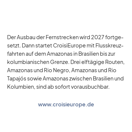
Der Aus­bau der Fern­stre­cken wird 2027 fort­ge­
setzt. Dann star­tet Croi­si­Eu­rope mit Fluss­kreuz­
fahr­ten auf dem Ama­zo­nas in Bra­si­lien bis zur
ko­lum­bia­ni­schen Grenze. Drei elf­tä­gige Rou­ten,
Ama­zo­nas und Rio Ne­gro, Ama­zo­nas und Rio
Ta­pa­jós so­wie Ama­zo­nas zwi­schen Bra­si­lien und
Ko­lum­bien, sind ab so­fort vor­aus­buch­bar.
www.croisieurope.de