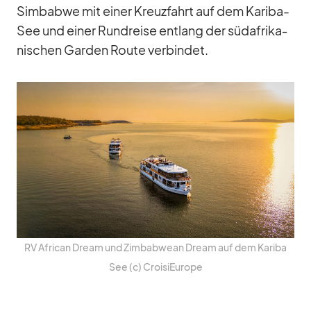
Sim­babwe mit ei­ner Kreuz­fahrt auf dem Ka­riba-
See und ei­ner Rund­reise ent­lang der süd­afri­ka­
ni­schen Gar­den Route ver­bin­det.
RV Af­ri­can Dream und Zim­bab­wean Dream auf dem Ka­riba
See (c) Croi­si­Eu­rope