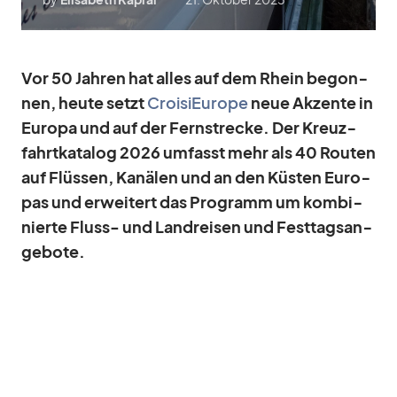
Vor 50 Jah­ren hat al­les auf dem Rhein be­gon­
nen, heute setzt
Croi­si­Eu­rope
neue Ak­zente in
Eu­ropa und auf der Fern­stre­cke. Der Kreuz­
fahrt­ka­ta­log 2026 um­fasst mehr als 40 Rou­ten
auf Flüs­sen, Ka­nä­len und an den Küs­ten Eu­ro­
pas und er­wei­tert das Pro­gramm um kom­bi­
nierte Fluss- und Land­rei­sen und Fest­tags­an­
ge­bote.