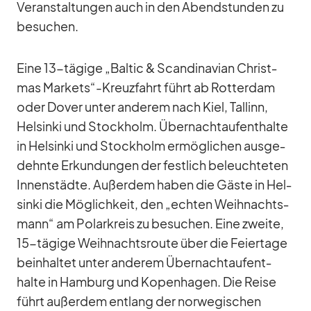
Ver­an­stal­tun­gen auch in den Abend­stun­den zu
be­su­chen.
Eine 13-tä­gige „Bal­tic & Scan­di­na­vian Christ­
mas Markets“-Kreuzfahrt führt ab Rot­ter­dam
oder Do­ver un­ter an­de­rem nach Kiel, Tal­linn,
Hel­sinki und Stock­holm. Über­nacht­auf­ent­halte
in Hel­sinki und Stock­holm er­mög­li­chen aus­ge­
dehnte Er­kun­dun­gen der fest­lich be­leuch­te­ten
In­nen­städte. Au­ßer­dem ha­ben die Gäste in Hel­
sinki die Mög­lich­keit, den „ech­ten Weih­nachts­
mann“ am Po­lar­kreis zu be­su­chen. Eine zweite,
15-tä­gige Weih­nachts­route über die Fei­er­tage
be­inhal­tet un­ter an­de­rem Über­nacht­auf­ent­
halte in Ham­burg und Ko­pen­ha­gen. Die Reise
führt au­ßer­dem ent­lang der nor­we­gi­schen