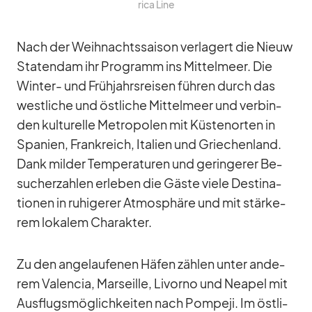
rica Line
Nach der Weih­nachts­sai­son ver­la­gert die Nieuw
Sta­ten­dam ihr Pro­gramm ins Mit­tel­meer. Die
Win­ter- und Früh­jahrs­rei­sen füh­ren durch das
west­li­che und öst­li­che Mit­tel­meer und ver­bin­
den kul­tu­relle Me­tro­po­len mit Küs­ten­or­ten in
Spa­nien, Frank­reich, Ita­lien und Grie­chen­land.
Dank mil­der Tem­pe­ra­tu­ren und ge­rin­ge­rer Be­
su­cher­zah­len er­le­ben die Gäste viele De­sti­na­
tio­nen in ru­hi­ge­rer At­mo­sphäre und mit stär­ke­
rem lo­ka­lem Cha­rak­ter.
Zu den an­ge­lau­fe­nen Hä­fen zäh­len un­ter an­de­
rem Va­len­cia, Mar­seille, Li­vorno und Nea­pel mit
Aus­flugs­mög­lich­kei­ten nach Pom­peji. Im öst­li­