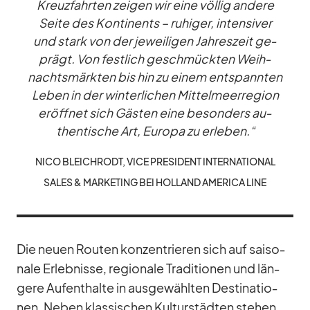
Kreuz­fahr­ten zei­gen wir eine völ­lig an­dere
Seite des Kon­ti­nents – ru­hi­ger, in­ten­si­ver
und stark von der je­wei­li­gen Jah­res­zeit ge­
prägt. Von fest­lich ge­schmück­ten Weih­
nachts­märk­ten bis hin zu ei­nem ent­spann­ten
Le­ben in der win­ter­li­chen Mit­tel­meer­re­gion
er­öff­net sich Gäs­ten eine be­son­ders au­
then­ti­sche Art, Eu­ropa zu er­le­ben.“
NICO BLEICH­RODT, VICE PRE­SI­DENT IN­TER­NA­TIO­NAL
SA­LES & MAR­KE­TING BEI HOL­LAND AME­RICA LINE
Die neuen Rou­ten kon­zen­trie­ren sich auf sai­so­
nale Er­leb­nisse, re­gio­nale Tra­di­tio­nen und län­
gere Auf­ent­halte in aus­ge­wähl­ten De­sti­na­tio­
nen. Ne­ben klas­si­schen Kul­tur­städ­ten ste­hen