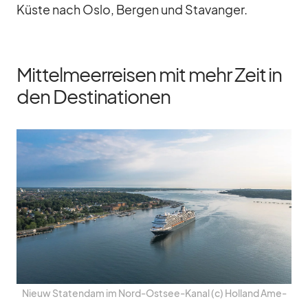
Küste nach Oslo, Ber­gen und Sta­van­ger.
Mittelmeerreisen mit mehr Zeit in
den Destinationen
Nieuw Sta­ten­dam im Nord-Ost­see-Ka­nal (c) Hol­land Ame­