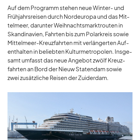
Auf dem Pro­gramm ste­hen neue Win­ter- und
Früh­jahrs­rei­sen durch Nord­eu­ropa und das Mit­
tel­meer, dar­un­ter Weih­nachts­markt­rou­ten in
Skan­di­na­vien, Fahr­ten bis zum Po­lar­kreis so­wie
Mit­tel­meer-Kreuz­fahr­ten mit ver­län­ger­ten Auf­
ent­hal­ten in be­lieb­ten Kul­tur­me­tro­po­len. Ins­ge­
samt um­fasst das neue An­ge­bot zwölf Kreuz­
fahr­ten an Bord der Nieuw Sta­ten­dam so­wie
zwei zu­sätz­li­che Rei­sen der Zu­ider­dam.