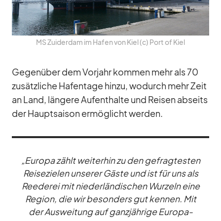
MS Zu­ider­dam im Ha­fen von Kiel (c) Port of Kiel
Ge­gen­über dem Vor­jahr kom­men mehr als 70
zu­sätz­li­che Ha­fen­tage hinzu, wo­durch mehr Zeit
an Land, län­gere Auf­ent­halte und Rei­sen ab­seits
der Haupt­sai­son er­mög­licht wer­den.
„Eu­ropa zählt wei­ter­hin zu den ge­frag­tes­ten
Rei­se­zie­len un­se­rer Gäste und ist für uns als
Ree­de­rei mit nie­der­län­di­schen Wur­zeln eine
Re­gion, die wir be­son­ders gut ken­nen. Mit
der Aus­wei­tung auf ganz­jäh­rige Eu­ropa-