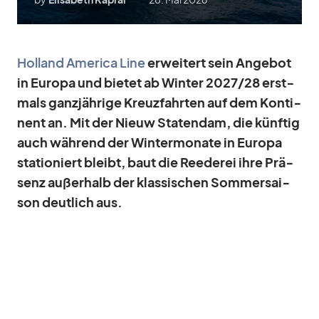
Hol­land Ame­rica Line
er­wei­tert sein An­ge­bot
in Eu­ropa und bie­tet ab Win­ter 2027/​28 erst­
mals ganz­jäh­rige Kreuz­fahr­ten auf dem Kon­ti­
nent an. Mit der Nieuw Sta­ten­dam, die künf­tig
auch wäh­rend der Win­ter­mo­nate in Eu­ropa
sta­tio­niert bleibt, baut die Ree­de­rei ihre Prä­
senz au­ßer­halb der klas­si­schen Som­mer­sai­
son deut­lich aus.