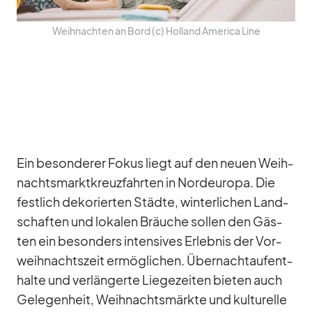
Weih­nach­ten an Bord (c) Hol­land Ame­rica Line
Ein be­son­de­rer Fo­kus liegt auf den neuen Weih­
nachts­markt­kreuz­fahr­ten in Nord­eu­ropa. Die
fest­lich de­ko­rier­ten Städte, win­ter­li­chen Land­
schaf­ten und lo­ka­len Bräu­che sol­len den Gäs­
ten ein be­son­ders in­ten­si­ves Er­leb­nis der Vor­
weih­nachts­zeit er­mög­li­chen. Über­nacht­auf­ent­
halte und ver­län­gerte Lie­ge­zei­ten bie­ten auch
Ge­le­gen­heit, Weih­nachts­märkte und kul­tu­relle