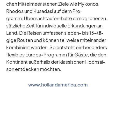
chen Mit­tel­meer ste­hen Ziele wie My­ko­nos,
Rho­dos und Kusa­dasi auf dem Pro­
gramm. Über­nacht­auf­ent­halte er­mög­li­chen zu­
sätz­li­che Zeit für in­di­vi­du­elle Er­kun­dun­gen an
Land. Die Rei­sen um­fas­sen sie­ben- bis 15-tä­
gige Rou­ten und kön­nen teil­weise mit­ein­an­der
kom­bi­niert wer­den. So ent­steht ein be­son­ders
fle­xi­bles Eu­ropa-Pro­gramm für Gäste, die den
Kon­ti­nent au­ßer­halb der klas­si­schen Hoch­sai­
son ent­de­cken möch­ten.
www.hollandamerica.com