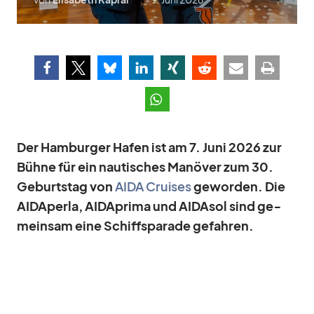
Der Ham­bur­ger Ha­fen ist am 7. Juni 2026 zur
Bühne für ein nau­ti­sches Ma­nö­ver zum 30.
Ge­burts­tag von
AIDA Crui­ses
ge­wor­den. Die
AID­A­perla, AID­A­prima und AI­DA­sol sind ge­
mein­sam eine Schiffs­pa­rade ge­fah­ren.