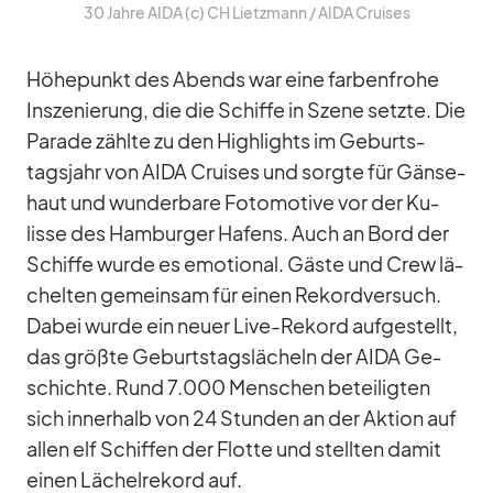
30 Jahre AIDA (c) CH Lietz­mann /​ AIDA Crui­ses
Hö­he­punkt des Abends war eine far­ben­frohe
In­sze­nie­rung, die die Schiffe in Szene setzte. Die
Pa­rade zählte zu den High­lights im Ge­burts­
tags­jahr von AIDA Crui­ses und sorgte für Gän­se­
haut und wun­der­bare Fo­to­mo­tive vor der Ku­
lisse des Ham­bur­ger Ha­fens. Auch an Bord der
Schiffe wurde es emo­tio­nal. Gäste und Crew lä­
chel­ten ge­mein­sam für ei­nen Re­kord­ver­such.
Da­bei wurde ein neuer Live-Re­kord auf­ge­stellt,
das größte Ge­burts­tags­lä­cheln der AIDA Ge­
schichte. Rund 7.000 Men­schen be­tei­lig­ten
sich in­ner­halb von 24 Stun­den an der Ak­tion auf
al­len elf Schif­fen der Flotte und stell­ten da­mit
ei­nen Lä­chel­re­kord auf.