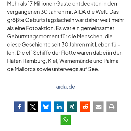
Mehr als 17 Mil­lio­nen Gäste ent­deck­ten in den
ver­gan­ge­nen 30 Jah­ren mit AIDA die Welt. Das
größte Ge­burts­tags­lä­cheln war da­her weit mehr
als eine Fo­to­ak­tion. Es war ein ge­mein­sa­mer
Ge­burts­tags­mo­ment für die Men­schen, die
diese Ge­schichte seit 30 Jah­ren mit Le­ben fül­
len. Die elf Schiffe der Flotte wa­ren da­bei in den
Hä­fen Ham­burg, Kiel, War­ne­münde und Palma
de Mal­lorca so­wie un­ter­wegs auf See.
aida.de