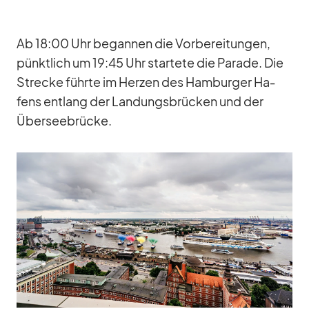
Ab 18:00 Uhr be­gan­nen die Vor­be­rei­tun­gen,
pünkt­lich um 19:45 Uhr star­tete die Pa­rade. Die
Stre­cke führte im Her­zen des Ham­bur­ger Ha­
fens ent­lang der Lan­dungs­brü­cken und der
Über­see­brü­cke.