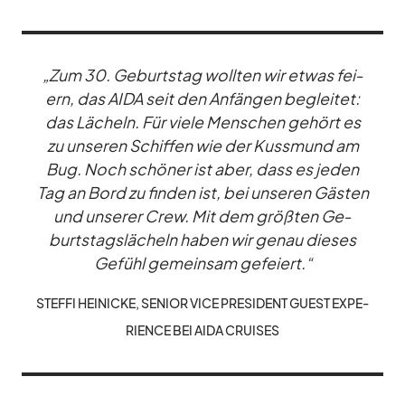
„Zum 30. Ge­burts­tag woll­ten wir et­was fei­
ern, das AIDA seit den An­fän­gen be­glei­tet:
das Lä­cheln. Für viele Men­schen ge­hört es
zu un­se­ren Schif­fen wie der Kuss­mund am
Bug. Noch schö­ner ist aber, dass es je­den
Tag an Bord zu fin­den ist, bei un­se­ren Gäs­ten
und un­se­rer Crew. Mit dem größ­ten Ge­
burts­tags­lä­cheln ha­ben wir ge­nau die­ses
Ge­fühl ge­mein­sam ge­fei­ert.“
STEFFI HEI­NI­CKE, SE­NIOR VICE PRE­SI­DENT GUEST EX­PE­
RI­ENCE BEI AIDA CRUI­SES