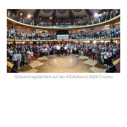
Ge­burts­tags­lä­cheln auf der AI­D­A­diva (c) AIDA Crui­ses