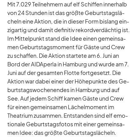
Mit 7.029 Teil­neh­mern auf elf Schif­fen in­ner­halb
von 24 Stun­den ist das größte Ge­burts­tags­lä­
cheln eine Ak­tion, die in die­ser Form bis­lang ein­
zig­ar­tig und da­mit de­fi­ni­tiv re­kord­ver­däch­tig ist.
Im Mit­tel­punkt stand die Idee ei­nen ge­mein­sa­
men Ge­burts­tags­mo­ment für Gäste und Crew
zu schaf­fen. Die Ak­tion star­tete am 6. Juni an
Bord der AID­A­perla in Ham­burg und wurde am 7.
Juni auf der ge­sam­ten Flotte fort­ge­setzt. Die
Ak­tion war da­bei ei­ner der Hö­he­punkte des Ge­
burts­tags­wo­chen­en­des in Ham­burg und auf
See. Auf je­dem Schiff ka­men Gäste und Crew
für ei­nen ge­mein­sa­men Lä­chel­mo­ment im
Thea­trium zu­sam­men. Ent­stan­den sind elf emo­
tio­nale Ge­burts­tags­fo­tos mit ei­ner ge­mein­sa­
men Idee: das größte Ge­burts­tags­lä­cheln.