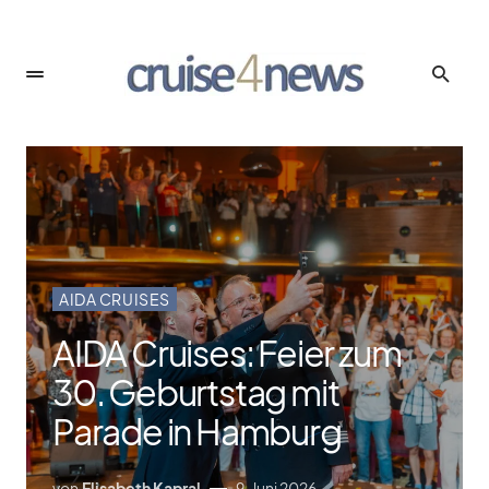
AIDA CRUISES
AIDA Cruises: Feier zum
30. Geburtstag mit
Parade in Hamburg
von
Elisabeth Kapral
9. Juni 2026