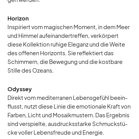
Ho­ri­zon
In­spi­riert vom ma­gi­schen Mo­ment, in dem Meer
und Him­mel auf­ein­an­der­tref­fen, ver­kör­pert
diese Kol­lek­tion ru­hige Ele­ganz und die Weite
des of­fe­nen Ho­ri­zonts. Sie re­flek­tiert das
Schim­mern, die Be­we­gung und die kost­bare
Stille des Oze­ans.
Odys­sey
Di­rekt vom me­di­ter­ra­nen Le­bens­ge­fühl be­ein­
flusst, nutzt diese Li­nie die emo­tio­nale Kraft von
Far­ben, Licht und Mo­sa­ik­mus­tern. Das Er­geb­nis
sind ver­spielte, aus­drucks­starke Schmuck­stü­
cke vol­ler Le­bens­freude und En­er­gie.