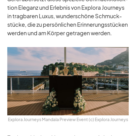
tion Ele­ganz und Er­leb­nis von Ex­plora Jour­neys
in trag­ba­ren Lu­xus, wun­der­schöne Schmuck­
stü­cke, die zu per­sön­li­chen Er­in­ne­rungs­stü­cken
wer­den und am Kör­per ge­tra­gen wer­den.
Ex­plora Jour­neys Man­dala Pre­view Event (c) Ex­plora Jour­neys