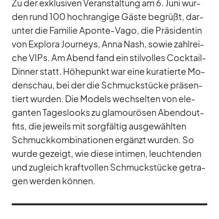
Zu der ex­klu­si­ven Ver­an­stal­tung am 6. Juni wur­
den rund 100 hoch­ran­gige Gäste be­grüßt, dar­
un­ter die Fa­mi­lie Aponte-Vago, die Prä­si­den­tin
von Ex­plora Jour­neys, Anna Nash, so­wie zahl­rei­
che VIPs. Am Abend fand ein stil­vol­les Cock­tail-
Din­ner statt. Hö­he­punkt war eine ku­ra­tierte Mo­
den­schau, bei der die Schmuck­stü­cke prä­sen­
tiert wur­den. Die Mo­dels wech­sel­ten von ele­
gan­ten Ta­ges­looks zu gla­mou­rö­sen Abend­out­
fits, die je­weils mit sorg­fäl­tig aus­ge­wähl­ten
Schmuck­kom­bi­na­tio­nen er­gänzt wur­den. So
wurde ge­zeigt, wie diese in­ti­men, leuch­ten­den
und zu­gleich kraft­vol­len Schmuck­stü­cke ge­tra­
gen wer­den kön­nen.