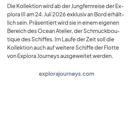
Die Kol­lek­tion wird ab der Jung­fern­reise der Ex­
plora III am 24. Juli 2026 ex­klu­siv an Bord er­hält­
lich sein. Prä­sen­tiert wird sie in ei­nem ei­ge­nen
Be­reich des Ocean Ate­lier, der Schmuck­bou­
tique des Schif­fes. Im Laufe der Zeit soll die
Kol­lek­tion auch auf wei­tere Schiffe der Flotte
von Ex­plora Jour­neys aus­ge­wei­tet wer­den.
explorajourneys.com