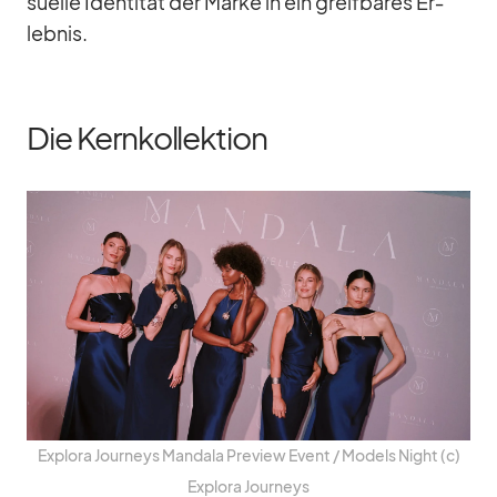
su­elle Iden­ti­tät der Marke in ein greif­ba­res Er­
leb­nis.
Die Kernkollektion
Ex­plora Jour­neys Man­dala Pre­view Event /​ Mo­dels Night (c)
Ex­plora Jour­neys