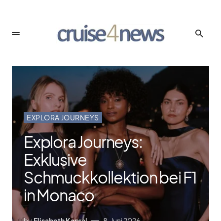
EXPLORA JOURNEYS
Explora Journeys:
Exklusive
Schmuckkollektion bei F1
in Monaco
by
Elisabeth Kapral
8. Juni 2026