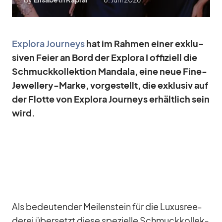
Ex­plora Jour­neys
hat im Rah­men ei­ner ex­klu­
si­ven Feier an Bord der Ex­plora I of­fi­zi­ell die
Schmuck­kol­lek­tion Man­dala, eine neue Fine-
Je­wel­lery-Marke, vor­ge­stellt, die ex­klu­siv auf
der Flotte von Ex­plora Jour­neys er­hält­lich sein
wird.
Als be­deu­ten­der Mei­len­stein für die Lu­xus­ree­
de­rei über­setzt diese spe­zi­elle Schmuck­kol­lek­