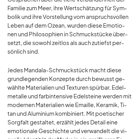
Fa­mi­lie zum Meer, ihre Wert­schät­zung für Sym­
bo­lik und ihre Vor­stel­lung vom an­spruchs­vol­len
Le­ben auf dem Ozean, wur­den diese Emo­tio­
nen und Phi­lo­so­phien in Schmuck­stü­cke über­
setzt, die so­wohl zeit­los als auch zu­tiefst per­
sön­lich sind.
Je­des Man­dala-Schmuck­stück macht diese
grund­le­gen­den Kon­zepte durch be­wusst ge­
wählte Ma­te­ria­lien und Tex­tu­ren spür­bar. Edel­
me­talle und farb­in­ten­sive Edel­steine wer­den mit
mo­der­nen Ma­te­ria­lien wie Emaille, Ke­ra­mik, Ti­
tan und Alu­mi­nium kom­bi­niert. Mit poe­ti­scher
Sorg­falt ge­stal­tet, er­zählt je­des De­tail eine
emo­tio­nale Ge­schichte und ver­wan­delt die vi­