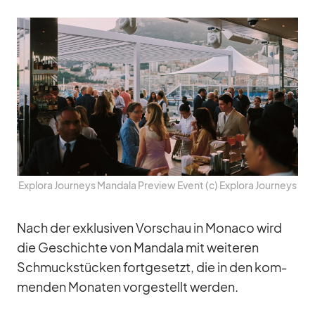
Ex­plora Jour­neys Man­dala Pre­view Event (c) Ex­plora Jour­neys
Nach der ex­klu­si­ven Vor­schau in Mo­naco wird
die Ge­schichte von Man­dala mit wei­te­ren
Schmuck­stü­cken fort­ge­setzt, die in den kom­
men­den Mo­na­ten vor­ge­stellt wer­den.