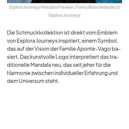
Ex­plora Jour­neys Man­dala Pre­view /​ Fanny Blan­chelande (c)
Ex­plora Jour­neys
Die Schmuck­kol­lek­tion ist di­rekt vom Em­blem
von Ex­plora Jour­neys in­spi­riert, ei­nem Sym­bol,
das auf der Vi­sion der Fa­mi­lie Aponte-Vago ba­
siert. Das kunst­volle Logo in­ter­pre­tiert das tra­
di­tio­nelle Man­dala neu, das seit je­her für die
Har­mo­nie zwi­schen in­di­vi­du­el­ler Er­fah­rung und
dem Uni­ver­sum steht.