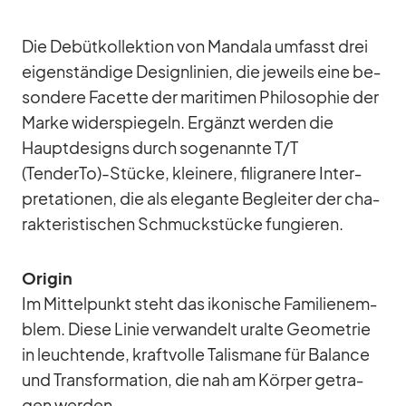
Die De­büt­kol­lek­tion von Man­dala um­fasst drei
ei­gen­stän­dige De­sign­li­nien, die je­weils eine be­
son­dere Fa­cette der ma­ri­ti­men Phi­lo­so­phie der
Marke wi­der­spie­geln. Er­gänzt wer­den die
Haupt­de­signs durch so­ge­nannte T/​T
(TenderTo)-Stücke, klei­nere, fi­li­gra­nere In­ter­
pre­ta­tio­nen, die als ele­gante Be­glei­ter der cha­
rak­te­ris­ti­schen Schmuck­stü­cke fun­gie­ren.
Ori­gin
Im Mit­tel­punkt steht das iko­ni­sche Fa­mi­li­en­em­
blem. Diese Li­nie ver­wan­delt ur­alte Geo­me­trie
in leuch­tende, kraft­volle Ta­lis­mane für Ba­lance
und Trans­for­ma­tion, die nah am Kör­per ge­tra­
gen wer­den.