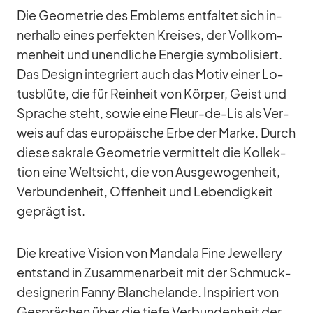
Die Geo­me­trie des Em­blems ent­fal­tet sich in­
ner­halb ei­nes per­fek­ten Krei­ses, der Voll­kom­
men­heit und un­end­li­che En­er­gie sym­bo­li­siert.
Das De­sign in­te­griert auch das Mo­tiv ei­ner Lo­
tus­blüte, die für Rein­heit von Kör­per, Geist und
Spra­che steht, so­wie eine Fleur-de-Lis als Ver­
weis auf das eu­ro­päi­sche Erbe der Marke. Durch
diese sa­krale Geo­me­trie ver­mit­telt die Kol­lek­
tion eine Welt­sicht, die von Aus­ge­wo­gen­heit,
Ver­bun­den­heit, Of­fen­heit und Le­ben­dig­keit
ge­prägt ist.
Die krea­tive Vi­sion von Man­dala Fine Je­wel­lery
ent­stand in Zu­sam­men­ar­beit mit der Schmuck­
de­si­gne­rin Fanny Blan­chelande. In­spi­riert von
Ge­sprä­chen über die tiefe Ver­bun­den­heit der