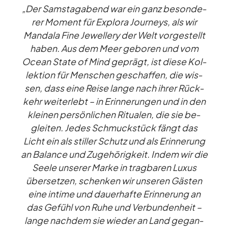
„Der Sams­tag­abend war ein ganz be­son­de­
rer Mo­ment für Ex­plora Jour­neys, als wir
Man­dala Fine Je­wel­lery der Welt vor­ge­stellt
ha­ben. Aus dem Meer ge­bo­ren und vom
Ocean State of Mind ge­prägt, ist diese Kol­
lek­tion für Men­schen ge­schaf­fen, die wis­
sen, dass eine Reise lange nach ih­rer Rück­
kehr wei­ter­lebt – in Er­in­ne­run­gen und in den
klei­nen per­sön­li­chen Ri­tua­len, die sie be­
glei­ten. Je­des Schmuck­stück fängt das
Licht ein als stil­ler Schutz und als Er­in­ne­rung
an Ba­lance und Zu­ge­hö­rig­keit. In­dem wir die
Seele un­se­rer Marke in trag­ba­ren Lu­xus
über­set­zen, schen­ken wir un­se­ren Gäs­ten
eine in­time und dau­er­hafte Er­in­ne­rung an
das Ge­fühl von Ruhe und Ver­bun­den­heit –
lange nach­dem sie wie­der an Land ge­gan­