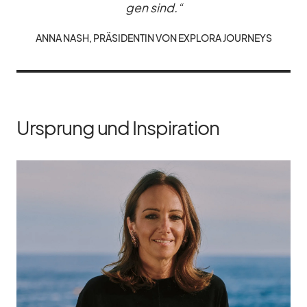
gen sind.“
ANNA NASH, PRÄ­SI­DEN­TIN VON EX­PLORA JOUR­NEYS
Ursprung und Inspiration