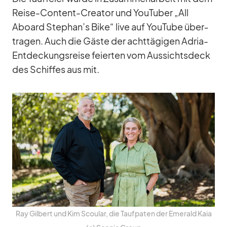
Reise-Con­tent-Crea­tor und You­Tuber „All
Aboard Stephan’s Bike“ live auf You­Tube über­
tra­gen. Auch die Gäste der acht­tä­gi­gen Adria-
Ent­de­ckungs­reise fei­er­ten vom Aus­sichts­deck
des Schif­fes aus mit.
Ray Gil­bert und Kim Scou­lar, die Tauf­pa­ten der Emer­ald Kaia