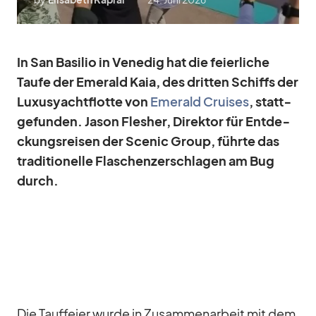
In San Ba­si­lio in Ve­ne­dig hat die fei­er­li­che
Taufe der Emer­ald Kaia, des drit­ten Schiffs der
Lu­xus­yacht­flotte von
Emer­ald Crui­ses
, statt­
ge­fun­den. Ja­son Fle­sher, Di­rek­tor für Ent­de­
ckungs­rei­sen der Scenic Group, führte das
tra­di­tio­nelle Fla­schen­zer­schla­gen am Bug
durch.
Die Tauf­feier wurde in Zu­sam­men­ar­beit mit dem