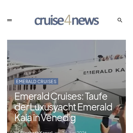
EMERALD CRUISES
Emerald Cruises: Taufe
der Luxusyacht Emerald
Kaia in Venedig
by
Elisabeth Kapral
24. Juni 2026