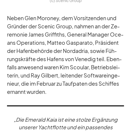
(c) Scenic Group
Ne­ben Glen Mo­roney, dem Vor­sit­zen­den und
Grün­der der Scenic Group, nah­men an der Ze­
re­mo­nie Ja­mes Grif­fiths, Ge­ne­ral Ma­na­ger Oce­
ans Ope­ra­ti­ons, Matteo Gas­pa­rato, Prä­si­dent
der Ha­fen­be­hörde der Nord­adria, so­wie Füh­
rungs­kräfte des Ha­fens von Ve­ne­dig teil. Eben­
falls an­we­send wa­ren Kim Scou­lar, Be­triebs­lei­
te­rin, und Ray Gil­bert, lei­ten­der Soft­ware­inge­
nieur, die im Fe­bruar zu Tauf­pa­ten des Schif­fes
er­nannt wur­den.
„Die Emer­ald Kaia ist eine stolze Er­gän­zung
un­se­rer Yacht­flotte und ein pas­sen­des