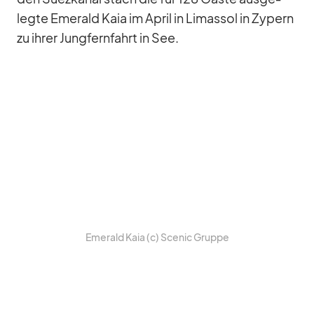
legte Emer­ald Kaia im April in Lima­ssol in Zy­pern
zu ih­rer Jung­fern­fahrt in See.
Emer­ald Kaia (c) Scenic Gruppe