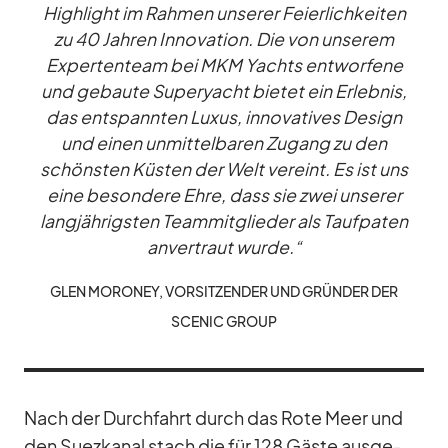
High­light im Rah­men un­se­rer Fei­er­lich­kei­ten
zu 40 Jah­ren In­no­va­tion. Die von un­se­rem
Ex­per­ten­team bei MKM Yachts ent­wor­fene
und ge­baute Su­per­yacht bie­tet ein Er­leb­nis,
das ent­spann­ten Lu­xus, in­no­va­ti­ves De­sign
und ei­nen un­mit­tel­ba­ren Zu­gang zu den
schöns­ten Küs­ten der Welt ver­eint. Es ist uns
eine be­son­dere Ehre, dass sie zwei un­se­rer
lang­jäh­rigs­ten Team­mit­glie­der als Tauf­pa­ten
an­ver­traut wurde.“
GLEN MO­RONEY, VOR­SIT­ZEN­DER UND GRÜN­DER DER
SCENIC GROUP
Nach der Durch­fahrt durch das Rote Meer und
den Su­ez­ka­nal stach die für 128 Gäste aus­ge­