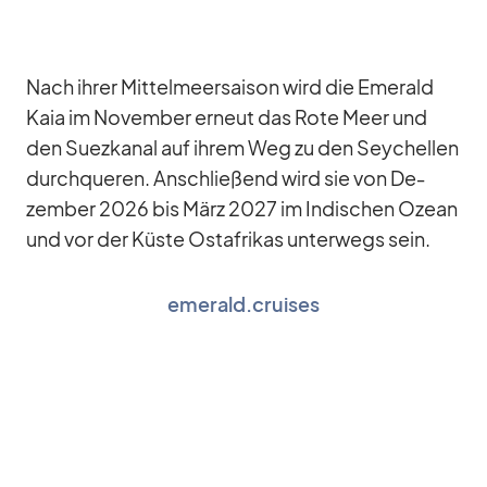
Nach ih­rer Mit­tel­meer­sai­son wird die Emer­ald
Kaia im No­vem­ber er­neut das Rote Meer und
den Su­ez­ka­nal auf ih­rem Weg zu den Sey­chel­len
durch­que­ren. An­schlie­ßend wird sie von De­
zem­ber 2026 bis März 2027 im In­di­schen Ozean
und vor der Küste Ost­afri­kas un­ter­wegs sein.
emerald.cruises