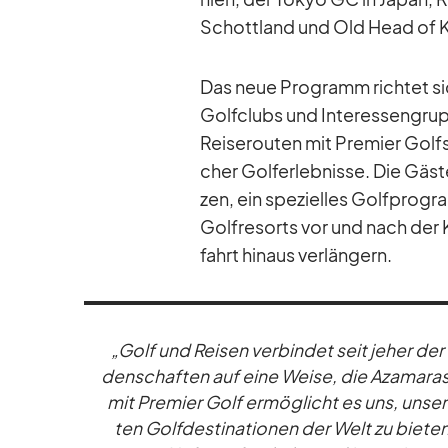
Schott­land und Old Head of Kin­
Das neue Pro­gramm rich­tet sic
Golf­clubs und In­ter­es­sen­gru
Rei­se­rou­ten mit Pre­mier Golfs
cher Golf­erleb­nisse. Die Gäst
zen, ein spe­zi­el­les Golf­pro­g
Golf­re­sorts vor und nach der K
fahrt hin­aus ver­län­gern.
„Golf und Rei­sen ver­bin­det seit je­her der
den­schaf­ten auf eine Weise, die Aza­ma­ras 
mit Pre­mier Golf er­mög­licht es uns, un­se­r
ten Golf­des­ti­na­tio­nen der Welt zu bie­te