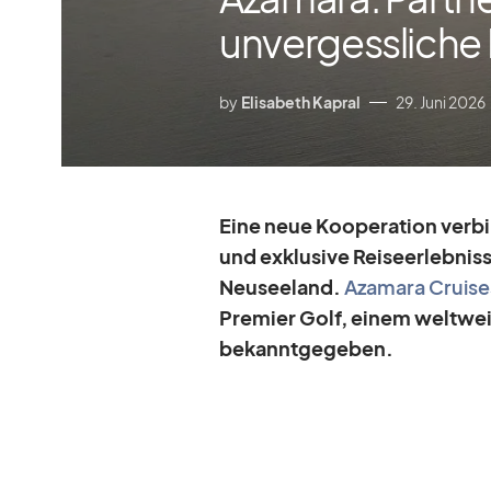
unvergesslich
by
Elisabeth Kapral
29. Juni 2026
Eine neue Ko­ope­ra­tion ver­b
und ex­klu­sive Rei­se­er­leb­ni
Neu­see­land.
Aza­mara Crui­se
Pre­mier Golf, ei­nem welt­weit 
be­kannt­ge­ge­ben.