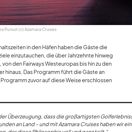
a Pur­suit (c) Aza­mara Crui­ses
­halts­zei­ten in den Hä­fen ha­ben die Gäste die
­ziele ein­zu­tau­chen, die über Jahr­zehnte hin­weg
n, von den Fair­ways West­eu­ro­pas bis hin zu den
ber hin­aus. Das Pro­gramm führt die Gäste an
-Pro­gramm zu­vor auf diese Weise er­schlos­sen
er Über­zeu­gung, dass die groß­ar­tigs­ten Golf­erleb­ni
tun­den an Land – und mit Aza­mara Crui­ses ha­ben wir ei­
en, der diese Phi­lo­so­phie voll und ganz teilt.“