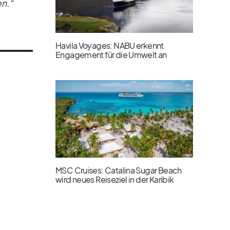
en.“
Havila Voyages: NABU erkennt
Engagement für die Umwelt an
MSC Cruises: Catalina Sugar Beach
wird neues Reiseziel in der Karibik