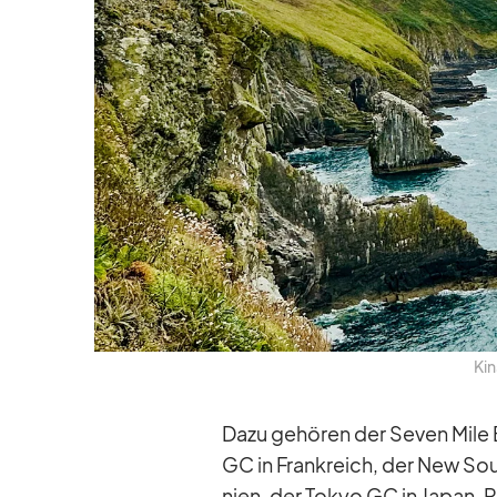
Kin
Dazu ge­hö­ren der Se­ven Mile
GC in Frank­reich, der New Sout
nien, der To­kyo GC in Ja­pan, Ro