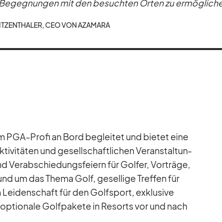
e Be­geg­nun­gen mit den be­such­ten Or­ten zu er­mög­li­ch
T­ZEN­THA­LER, CEO VON AZA­MARA
m PGA-Profi an Bord be­glei­tet und bie­tet eine
ti­vi­tä­ten und ge­sell­schaft­li­chen Ver­an­stal­tun­
d Ver­ab­schie­dungs­fei­ern für Gol­fer, Vor­träge,
nd um das Thema Golf, ge­sel­lige Tref­fen für
Lei­den­schaft für den Golf­sport, ex­klu­sive
op­tio­nale Golf­pa­kete in Re­sorts vor und nach