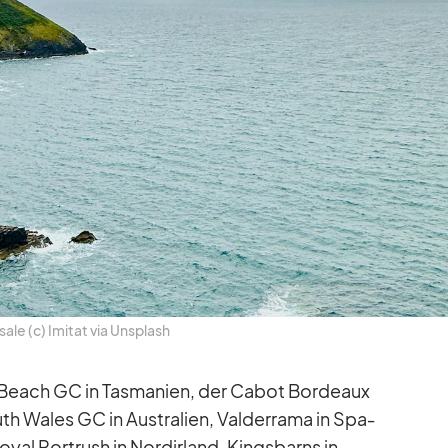
­sale (c) Imi­tat via Un­s­plash
 Beach GC in Tas­ma­nien, der Ca­bot Bor­deaux
h Wales GC in Aus­tra­lien, Val­der­rama in Spa­
yal Por­trush in Nord­ir­land, King­s­barns in