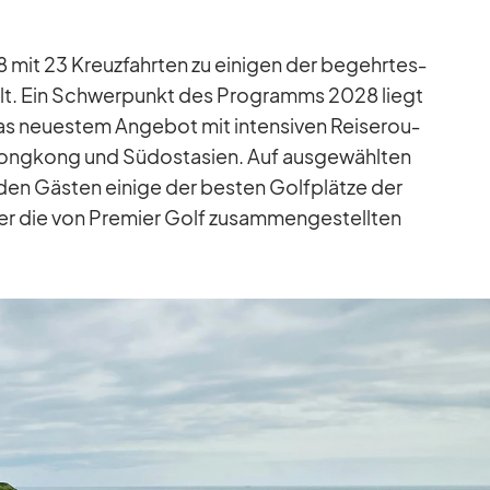
8 mit 23 Kreuz­fahr­ten zu ei­ni­gen der be­gehr­tes­
 Welt. Ein Schwer­punkt des Pro­gramms 2028 liegt
s neu­es­tem An­ge­bot mit in­ten­si­ven Rei­se­rou­
Hong­kong und Süd­ost­asien. Auf aus­ge­wähl­ten
den Gäs­ten ei­nige der bes­ten Golf­plätze der
er die von Pre­mier Golf zu­sam­men­ge­stell­ten