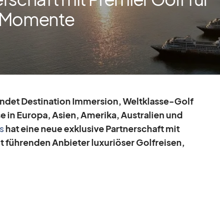
e Momente
in­det De­sti­na­tion Im­mersion, Welt­klasse-Golf
sse in Eu­ropa, Asien, Ame­rika, Aus­tra­lien und
s
hat eine neue ex­klu­sive Part­ner­schaft mit
füh­ren­den An­bie­ter lu­xu­riö­ser Golf­rei­sen,