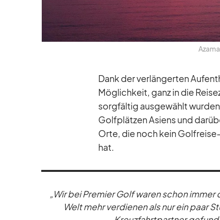
Aza­mar
Dank der ver­län­ger­ten Auf­ent
Mög­lich­keit, ganz in die Rei­se
sorg­fäl­tig aus­ge­wählt wur­de
Golf­plät­zen Asi­ens und dar­ü
Orte, die noch kein Golf­reise
hat.
„Wir bei Pre­mier Golf wa­ren schon im­mer d
Welt mehr ver­die­nen als nur ein paar S
Kreuz­fahrt­part­ner ge­fun­d