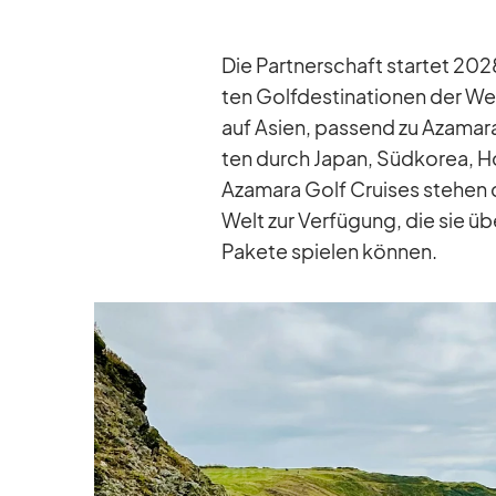
Die Part­ner­schaft star­tet 202
ten Golf­des­ti­na­tio­nen der
auf Asien, pas­send zu Aza­ma­ra
ten durch Ja­pan, Süd­ko­rea, 
Aza­mara Golf Crui­ses ste­hen 
Welt zur Ver­fü­gung, die sie üb
Pa­kete spie­len kön­nen.