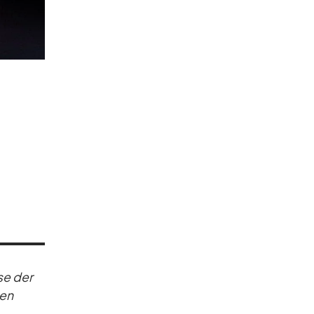
sse der
nen