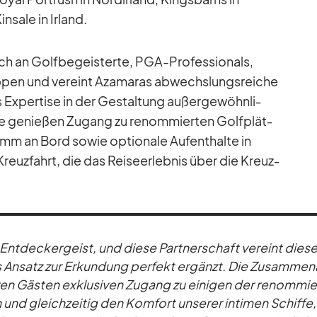
sale in Ir­land.
h an Golf­be­geis­terte, PGA-Pro­fes­sio­nals,
p­pen und ver­eint Aza­ma­ras ab­wechs­lungs­rei­che
 Ex­per­tise in der Ge­stal­tung au­ßer­ge­wöhn­li­
e ge­nie­ßen Zu­gang zu re­nom­mier­ten Golf­plät­
ramm an Bord so­wie op­tio­nale Auf­ent­halte in
reuz­fahrt, die das Rei­se­er­leb­nis über die Kreuz­
 Ent­de­cker­geist, und diese Part­ner­schaft ver­eint diese
An­satz zur Er­kun­dung per­fekt er­gänzt. Die Zu­sam­men­
en Gäs­ten ex­klu­si­ven Zu­gang zu ei­ni­gen der re­nom­mie
n und gleich­zei­tig den Kom­fort un­se­rer in­ti­men Schiffe,