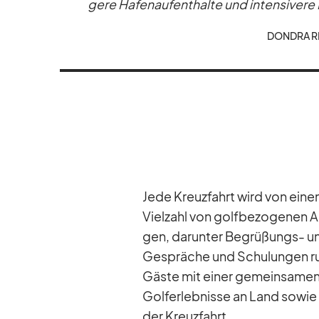
gere Ha­fen­auf­ent­halte und in­ten­si­ver
DON­DRA RI
Jede Kreuz­fahrt wird von ei­ne
Viel­zahl von golf­be­zo­ge­nen Ak­
gen, dar­un­ter Be­grü­ßungs- un
Ge­sprä­che und Schu­lun­gen ru
Gäste mit ei­ner ge­mein­sa­men 
Golf­erleb­nisse an Land so­wie 
der Kreuz­fahrt.