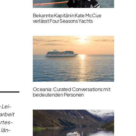
Bekannte Kapitänin Kate McCue
verlässt Four Seasons Yachts
Oceania: Curated Conversations mit
bedeutenden Personen
 Lei­
ar­beit
r­tes­
 län­