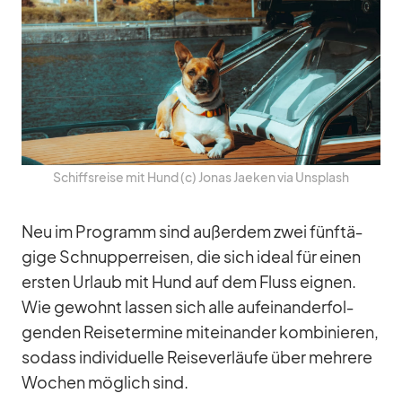
Schiffs­reise mit Hund (c) Jo­nas Jae­ken via Un­s­plash
Neu im Pro­gramm sind au­ßer­dem zwei fünf­tä­
gige Schnup­per­rei­sen, die sich ideal für ei­nen
ers­ten Ur­laub mit Hund auf dem Fluss eig­nen.
Wie ge­wohnt las­sen sich alle auf­ein­an­der­fol­
gen­den Rei­se­ter­mine mit­ein­an­der kom­bi­nie­ren,
so­dass in­di­vi­du­elle Rei­se­ver­läufe über meh­rere
Wo­chen mög­lich sind.