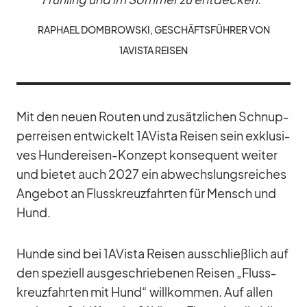
RA­PHAEL DOM­BROW­SKI, GE­SCHÄFTS­FÜH­RER VON
1AVISTA REI­SEN
Mit den neuen Rou­ten und zu­sätz­li­chen Schnup­
per­rei­sen ent­wi­ckelt 1AVista Rei­sen sein ex­klu­si­
ves Hun­der­ei­sen-Kon­zept kon­se­quent wei­ter
und bie­tet auch 2027 ​ein ab­wechs­lungs­rei­ches
An­ge­bot an Fluss­kreuz­fahr­ten für Mensch und
Hund.
Hunde sind bei 1AVista Rei­sen aus­schließ­lich auf
den spe­zi­ell aus­ge­schrie­be­nen Rei­sen „Fluss­
kreuz­fahr­ten mit Hund“ will­kom­men. Auf al­len