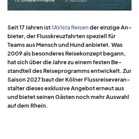
Seit 17 Jah­ren ist
1AVista Rei­sen
der ein­zige An­
bie­ter, der Fluss­kreuz­fahr­ten spe­zi­ell für
Teams aus Mensch und Hund an­bie­tet. Was
2009 als be­son­de­res Rei­se­kon­zept be­gann,
hat sich über die Jahre zu ei­nem fes­ten Be­
stand­teil des Rei­se­pro­gramms ent­wi­ckelt. Zur
Sai­son 2027 baut der Köl­ner Fluss­rei­se­ver­an­
stal­ter die­ses ex­klu­sive An­ge­bot er­neut aus
und bie­tet sei­nen Gäs­ten noch mehr Aus­wahl
auf dem Rhein.