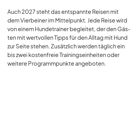
Auch 2027 steht das ent­spannte Rei­sen mit
dem Vier­bei­ner im Mit­tel­punkt. Jede Reise wird
von ei­nem Hun­de­trai­ner be­glei­tet, der den Gäs­
ten mit wert­vol­len Tipps für den All­tag mit Hund
zur Seite ste­hen. Zu­sätz­lich wer­den täg­lich ein
bis zwei kos­ten­freie Trai­nings­ein­hei­ten oder
wei­tere Pro­gramm­punkte an­ge­bo­ten.