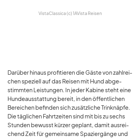
Vis­t­aClas­sica (c) 1AVista Rei­sen
Dar­über hin­aus pro­fi­tie­ren die Gäste von zahl­rei­
chen spe­zi­ell auf das Rei­sen mit Hund ab­ge­
stimm­ten Leis­tun­gen. In je­der Ka­bine steht eine
Hun­de­aus­stat­tung be­reit, in den öf­fent­li­chen
Be­rei­chen be­fin­den sich zu­sätz­li­che Trink­näpfe.
Die täg­li­chen Fahrt­zei­ten sind mit bis zu sechs
Stun­den be­wusst kür­zer ge­plant, da­mit aus­rei­
chend Zeit für ge­mein­same Spa­zier­gänge und