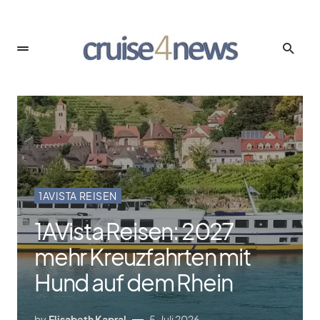
1AVISTA REISEN
1AVista Reisen: 2027
mehr Kreuzfahrten mit
Hund auf dem Rhein
by
Elisabeth Kapral
5. Juli 2026