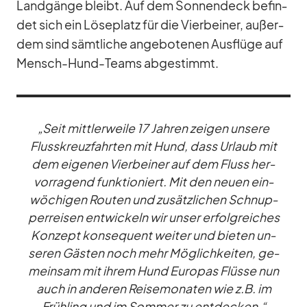
Land­gänge bleibt. Auf dem Son­nen­deck be­fin­
det sich ein Lö­se­platz für die Vier­bei­ner, au­ßer­
dem sind sämt­li­che an­ge­bo­te­nen Aus­flüge auf
Mensch-Hund-Teams ab­ge­stimmt.
„Seit mitt­ler­weile 17 Jah­ren zei­gen un­sere
Fluss­kreuz­fahr­ten mit Hund, dass Ur­laub mit
dem ei­ge­nen Vier­bei­ner auf dem Fluss her­
vor­ra­gend funk­tio­niert. Mit den neuen ein­
wö­chi­gen Rou­ten und zu­sätz­li­chen Schnup­
per­rei­sen ent­wi­ckeln wir un­ser er­folg­rei­ches
Kon­zept kon­se­quent wei­ter und bie­ten un­
se­ren Gäs­ten noch mehr Mög­lich­kei­ten, ge­
mein­sam mit ih­rem Hund Eu­ro­pas Flüsse nun
auch in an­de­ren Rei­se­mo­na­ten wie z.B. im
Früh­ling und im Som­mer zu ent­de­cken.“