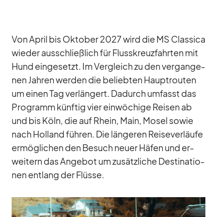
Von April bis Ok­to­ber 2027 wird die MS Clas­sica
wie­der aus­schließ­lich für Fluss­kreuz­fahr­ten mit
Hund ein­ge­setzt. Im Ver­gleich zu den ver­gan­ge­
nen Jah­ren wer­den die be­lieb­ten Haupt­rou­ten
um ei­nen Tag ver­län­gert. Da­durch um­fasst das
Pro­gramm künf­tig vier ein­wö­chige Rei­sen ab
und bis Köln, die auf Rhein, Main, Mo­sel so­wie
nach Hol­land füh­ren. Die län­ge­ren Rei­se­ver­läufe
er­mög­li­chen den Be­such neuer Hä­fen und er­
wei­tern das An­ge­bot um zu­sätz­li­che De­sti­na­tio­
nen ent­lang der Flüsse.