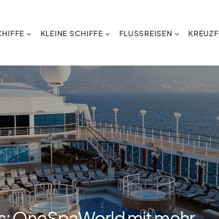
HIFFE
KLEINE SCHIFFE
FLUSSREISEN
KREUZF
s: OneSpaWorld mit mehr