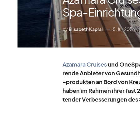
Spa-Einrichtun
by
Elisabeth Kapral
5. Juli 2026
Aza­mara Crui­ses
und OneS­pa­
rende An­bie­ter von Ge­sund­h
‑pro­duk­ten an Bord von Kreuz­
ha­ben im Rah­men ih­rer fast 
ten­der Ver­bes­se­run­gen de