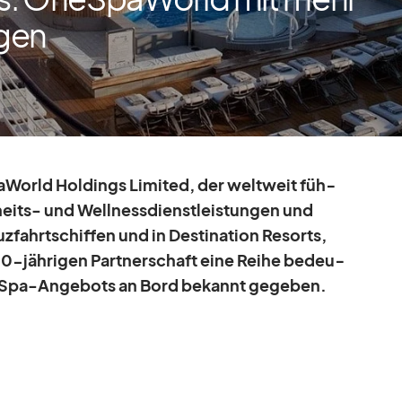
gen
World Hol­dings Li­mi­ted, der welt­weit füh­
eits- und Well­ness­dienst­leis­tun­gen und
fahrt­schif­fen und in De­sti­na­tion Re­sorts,
20-jäh­ri­gen Part­ner­schaft eine Reihe be­deu­
s Spa-An­ge­bots an Bord be­kannt ge­ge­ben.