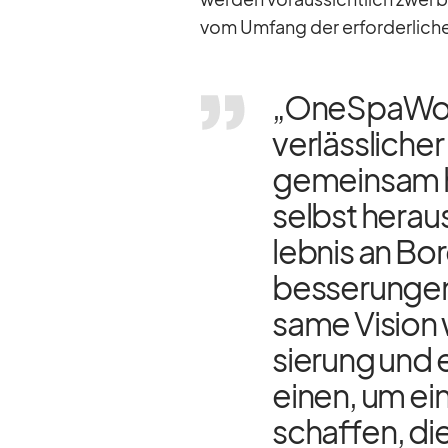
vom Um­fang der er­for­der­li­che
„OneS­pa­Worl
ver­läss­li­ch
ge­mein­sam h
selbst her­au
leb­nis an Bor
bes­se­run­ge
same Vi­sion wi
sie­rung und e
ei­nen, um ein­
schaf­fen, di