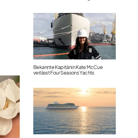
Bekannte Kapitänin Kate McCue
verlässt Four Seasons Yachts