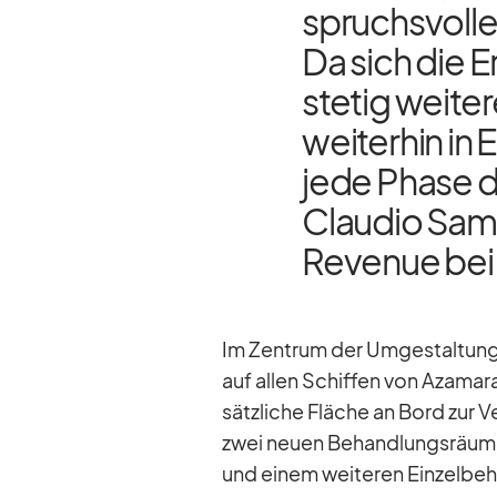
spruchs­vol­l
Da sich die Er
ste­tig wei­te
wei­ter­hin in E
jede Phase de
Clau­dio Samm
Re­ve­nue bei
Im Zen­trum der Um­ge­stal­tung
auf al­len Schif­fen von Aza­mar
sätz­li­che Flä­che an Bord zur V
zwei neuen Be­hand­lungs­räu­men
und ei­nem wei­te­ren Ein­zel­b