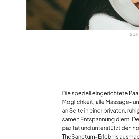
Spa (
Die spe­zi­ell ein­ge­rich­tete P
Mög­lich­keit, alle Mas­sage- u
an Seite in ei­ner pri­va­ten, ru
sa­men Ent­span­nung dient. Der
pa­zi­tät und un­ter­stützt den ho
The­Sanc­tum-Er­leb­nis aus­ma