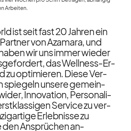
n Ar­bei­ten.
d ist seit fast 20 Jah­ren ein
er Part­ner von Aza­mara, und
a­ben wir uns im­mer wie­der
s­ge­for­dert, das Well­ness-Er­
d zu op­ti­mie­ren. Diese Ver­
n spie­geln un­sere ge­mein­
­der, In­no­va­tion, Per­so­na­li­
rst­klas­si­gen Ser­vice zu ver­
zig­ar­tige Er­leb­nisse zu
e den An­sprü­chen an­