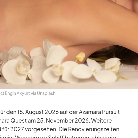
c) En­gin Aky­urt via Un­s­plash
nd für den 18. Au­gust 2026 auf der Aza­mara Pur­suit
­mara Quest am 25. No­vem­ber 2026. Wei­tere
d für 2027 vor­ge­se­hen. Die Re­no­vie­rungs­zei­ten
bis vier Wo­chen pro Schiff be­tra­gen, ab­hän­gig