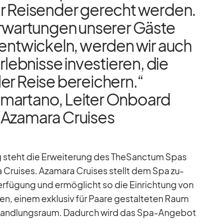
er Rei­sen­der ge­recht wer­den.
­war­tun­gen un­se­rer Gäste
r­ent­wi­ckeln, wer­den wir auch
r­leb­nisse in­ves­tie­ren, die
r Reise be­rei­chern.“
­ar­tano, Lei­ter On­board
 Aza­mara Crui­ses
 steht die Er­wei­te­rung des The­Sanc­tum Spas
a Crui­ses. Aza­mara Crui­ses stellt dem Spa zu­
er­fü­gung und er­mög­licht so die Ein­rich­tung von
, ei­nem ex­klu­siv für Paare ge­stal­te­ten Raum
e­hand­lungs­raum. Da­durch wird das Spa-An­ge­bot