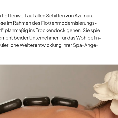
 flot­ten­weit auf al­len Schif­fen von Aza­mara
iese im Rah­men des Flot­ten­mo­der­ni­sie­rungs­
 plan­mä­ßig ins Tro­cken­dock ge­hen. Sie spie­
ment bei­der Un­ter­neh­men für das Wohl­be­fin­
u­ier­li­che Wei­ter­ent­wick­lung ih­rer Spa-An­ge­