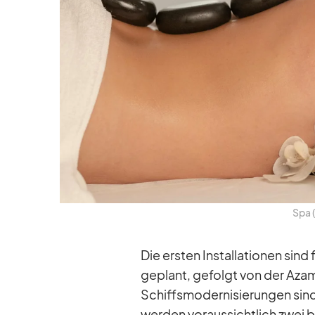
Spa (
Die ers­ten In­stal­la­tio­nen si
ge­plant, ge­folgt von der Aza
Schiffs­mo­der­ni­sie­run­gen sin
wer­den vor­aus­sicht­lich zwei 