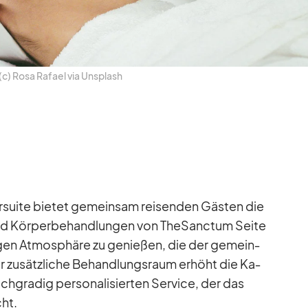
c) Rosa Ra­fael via Un­s­plash
aar­suite bie­tet ge­mein­sam rei­sen­den Gäs­ten die
nd Kör­per­be­hand­lun­gen von The­Sanc­tum Seite
­hi­gen At­mo­sphäre zu ge­nie­ßen, die der ge­mein­
 zu­sätz­li­che Be­hand­lungs­raum er­höht die Ka­
ch­gra­dig per­so­na­li­sier­ten Ser­vice, der das
cht.