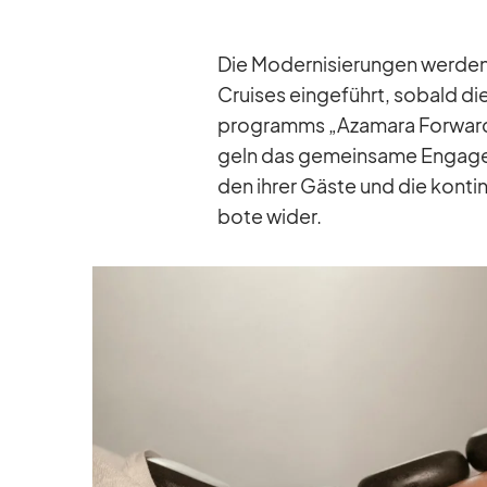
Die Mo­der­ni­sie­run­gen wer­den
Crui­ses ein­ge­führt, so­bald d
pro­gramms „Aza­mara For­ward“
geln das ge­mein­same En­ga­ge­
den ih­rer Gäste und die kon­ti­n
bote wi­der.