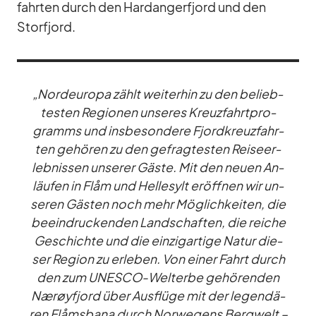
fahr­ten durch den Hardang­erfjord und den
Storfjord.
„Nord­eu­ropa zählt wei­ter­hin zu den be­lieb­
tes­ten Re­gio­nen un­se­res Kreuz­fahrt­pro­
gramms und ins­be­son­dere Fjord­kreuz­fahr­
ten ge­hö­ren zu den ge­frag­tes­ten Rei­se­er­
leb­nis­sen un­se­rer Gäste. Mit den neuen An­
läu­fen in Flåm und Hel­le­sylt er­öff­nen wir un­
se­ren Gäs­ten noch mehr Mög­lich­kei­ten, die
be­ein­dru­cken­den Land­schaf­ten, die rei­che
Ge­schichte und die ein­zig­ar­tige Na­tur die­
ser Re­gion zu er­le­ben. Von ei­ner Fahrt durch
den zum UNESCO-Welt­erbe ge­hö­ren­den
Nærøy­fjord über Aus­flüge mit der le­gen­dä­
ren Flåms­bana durch Nor­we­gens Berg­welt –