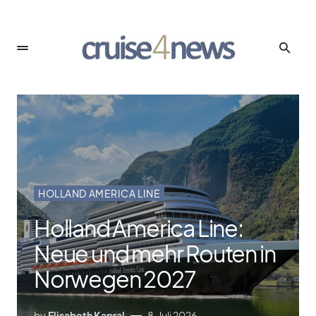
HOLLAND AMERICA LINE
Holland America Line:
Neue und mehr Routen in
Norwegen 2027
by
Elisabeth Kapral
8. Juli 2026