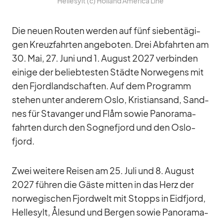
Hel­le­sylt (c) Hol­land Ame­rica Line
Die neuen Rou­ten wer­den auf fünf sie­ben­tä­gi­
gen Kreuz­fahr­ten an­ge­bo­ten. Drei Ab­fahr­ten am
30. Mai, 27. Juni und 1. Au­gust 2027 ver­bin­den
ei­nige der be­lieb­tes­ten Städte Nor­we­gens mit
den Fjord­land­schaf­ten. Auf dem Pro­gramm
ste­hen un­ter an­de­rem Oslo, Kris­ti­an­sand, Sand­
nes für Sta­van­ger und Flåm so­wie Pan­ora­ma­
fahr­ten durch den So­gnefjord und den Os­lo­
fjord.
Zwei wei­tere Rei­sen am 25. Juli und 8. Au­gust
2027 füh­ren die Gäste mit­ten in das Herz der
nor­we­gi­schen Fjord­welt mit Stopps in Eid­fjord,
Hel­le­sylt, Åle­sund und Ber­gen so­wie Pan­ora­ma­