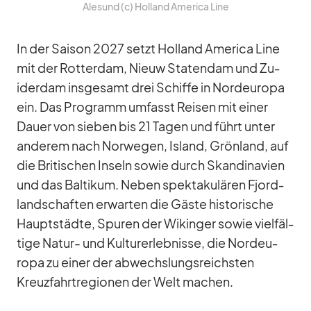
Ale­sund (c) Hol­land Ame­rica Line
In der Sai­son 2027 setzt Hol­land Ame­rica Line
mit der Rot­ter­dam, Nieuw Sta­ten­dam und Zu­
ider­dam ins­ge­samt drei Schiffe in Nord­eu­ropa
ein. Das Pro­gramm um­fasst Rei­sen mit ei­ner
Dauer von sie­ben bis 21 Ta­gen und führt un­ter
an­de­rem nach Nor­we­gen, Is­land, Grön­land, auf
die Bri­ti­schen In­seln so­wie durch Skan­di­na­vien
und das Bal­ti­kum. Ne­ben spek­ta­ku­lä­ren Fjord­
land­schaf­ten er­war­ten die Gäste his­to­ri­sche
Haupt­städte, Spu­ren der Wi­kin­ger so­wie viel­fäl­
tige Na­tur- und Kul­tur­er­leb­nisse, die Nord­eu­
ropa zu ei­ner der ab­wechs­lungs­reichs­ten
Kreuz­fahrt­re­gio­nen der Welt ma­chen.