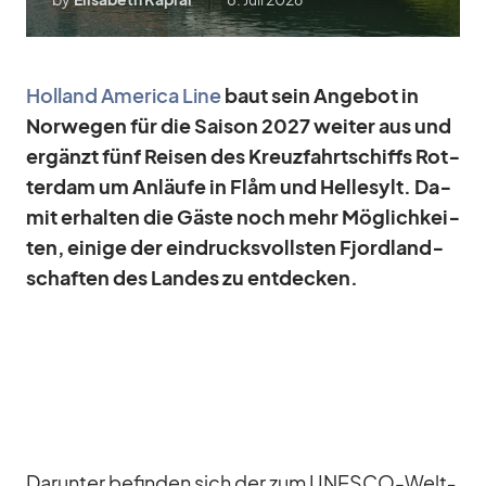
Hol­land Ame­rica Line
baut sein An­ge­bot in
Nor­we­gen für die Sai­son 2027 wei­ter aus und
er­gänzt fünf Rei­sen des Kreuz­fahrt­schiffs Rot­
ter­dam um An­läufe in Flåm und Hel­le­sylt. Da­
mit er­hal­ten die Gäste noch mehr Mög­lich­kei­
ten, ei­nige der ein­drucks­volls­ten Fjord­land­
schaf­ten des Lan­des zu ent­de­cken.
Dar­un­ter be­fin­den sich der zum UNESCO-Welt­