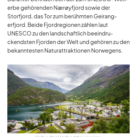
erbe ge­hö­ren­den Nærøy­fjord so­wie der
Storfjord, das Tor zum be­rühm­ten Ge­i­rang­
erfjord. Beide Fjord­re­gio­nen zäh­len laut
UNESCO zu den land­schaft­lich be­ein­dru­
ckends­ten Fjor­den der Welt und ge­hö­ren zu den
be­kann­tes­ten Na­tur­at­trak­tio­nen Nor­we­gens.