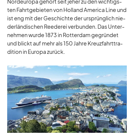
Nord­eu­ropa ge­hört seit je­her zu den wich­tigs­
ten Fahrt­ge­bie­ten von Hol­land Ame­rica Line und
ist eng mit der Ge­schichte der ur­sprüng­lich nie­
der­län­di­schen Ree­de­rei ver­bun­den. Das Un­ter­
neh­men wurde 1873 in Rot­ter­dam ge­grün­det
und blickt auf mehr als 150 Jahre Kreuz­fahrt­tra­
di­tion in Eu­ropa zu­rück.