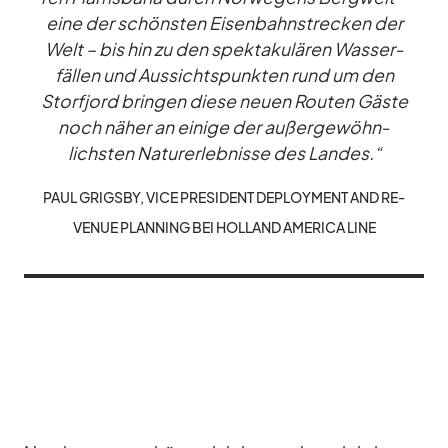
eine der schöns­ten Ei­sen­bahn­stre­cken der
Welt – bis hin zu den spek­ta­ku­lä­ren Was­ser­
fäl­len und Aus­sichts­punk­ten rund um den
Storfjord brin­gen diese neuen Rou­ten Gäste
noch nä­her an ei­nige der au­ßer­ge­wöhn­
lichs­ten Na­tur­er­leb­nisse des Lan­des.“
PAUL GRIGSBY, VICE PRE­SI­DENT DE­PLOY­MENT AND RE­
VE­NUE PLAN­NING BEI HOL­LAND AME­RICA LINE