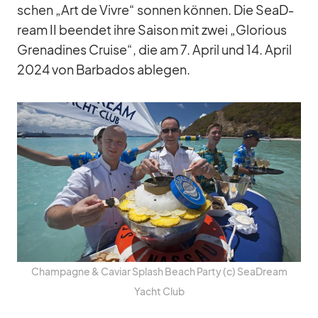
schen „Art de Vi­vre“ son­nen kön­nen. Die SeaD­
ream II be­en­det ihre Sai­son mit zwei „Glo­rious
Gre­na­di­nes Cruise“, die am 7. April und 14. April
2024 von Bar­ba­dos ab­le­gen.
Cham­pa­gne & Ca­viar Splash Beach Party (c) SeaD­ream
Yacht Club