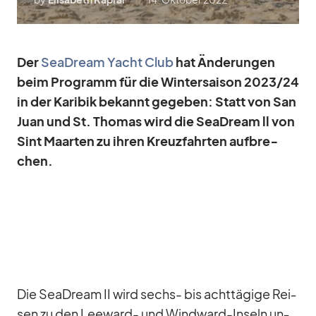
Der
SeaD­ream Yacht Club
hat Än­de­run­gen
beim Pro­gramm für die Win­ter­sai­son 2023/​24
in der Ka­ri­bik be­kannt ge­ge­ben: Statt von San
Juan und St. Tho­mas wird die SeaD­ream ll von
Sint Maar­ten zu ih­ren
Kreuz­fahr­ten
auf­bre­
chen.
Die SeaD­ream II wird sechs- bis acht­tä­gige Rei­
sen zu den Lee­ward- und Wind­ward-In­seln un­