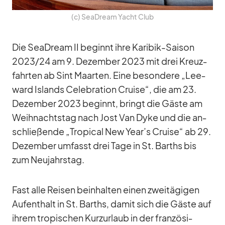
(c) SeaD­ream Yacht Club
Die SeaD­ream II be­ginnt ihre Ka­ri­bik-Sai­son
2023/​24 am 9. De­zem­ber 2023 mit drei Kreuz­
fahr­ten ab Sint Maar­ten. Eine be­son­dere „Lee­
ward Is­lands Ce­le­bra­tion Cruise“, die am 23.
De­zem­ber 2023 be­ginnt, bringt die Gäste am
Weih­nachts­tag nach Jost Van Dyke und die an­
schlie­ßende „Tro­pi­cal New Year’s Cruise“ ab 29.
De­zem­ber um­fasst drei Tage in St. Barths bis
zum Neu­jahrs­tag.
Fast alle Rei­sen be­inhal­ten ei­nen zwei­tä­gi­gen
Auf­ent­halt in St. Barths, da­mit sich die Gäste auf
ih­rem tro­pi­schen Kurz­ur­laub in der fran­zö­si­