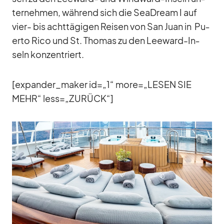
ter­neh­men, wäh­rend sich die SeaD­ream I auf
vier- bis acht­tä­gi­gen Rei­sen von San Juan in Pu­
erto Rico und St. Tho­mas zu den Lee­ward-In­
seln kon­zen­triert.
[expander_​maker id=„1“ more=„LESEN SIE
MEHR“ less=„ZURÜCK“]