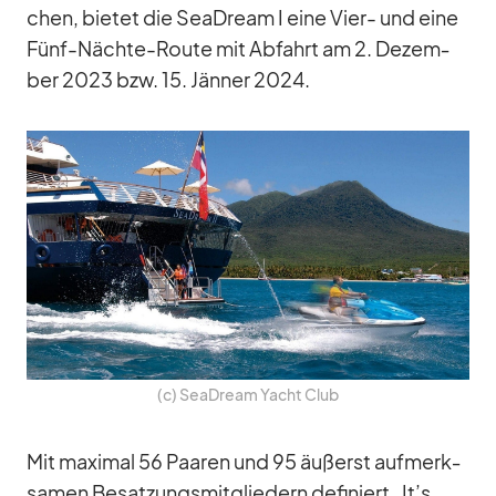
chen, bie­tet die SeaD­ream I eine Vier- und eine
Fünf-Nächte-Route mit Ab­fahrt am 2. De­zem­
ber 2023 bzw. 15. Jän­ner 2024.
(c) SeaD­ream Yacht Club
Mit ma­xi­mal 56 Paa­ren und 95 äu­ßerst auf­merk­
sa­men Be­sat­zungs­mit­glie­dern de­fi­niert „It’s