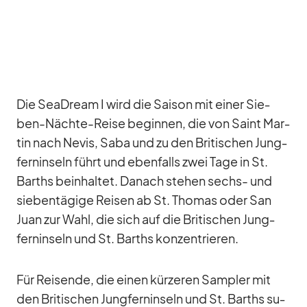
Die SeaD­ream I wird die Sai­son mit ei­ner Sie­
ben-Nächte-Reise be­gin­nen, die von Saint Mar­
tin nach Ne­vis, Saba und zu den Bri­ti­schen Jung­
fern­in­seln führt und eben­falls zwei Tage in St.
Barths be­inhal­tet. Da­nach ste­hen sechs- und
sie­ben­tä­gige Rei­sen ab St. Tho­mas oder San
Juan zur Wahl, die sich auf die Bri­ti­schen Jung­
fern­in­seln und St. Barths kon­zen­trie­ren.
Für Rei­sende, die ei­nen kür­ze­ren Sam­pler mit
den Bri­ti­schen Jung­fern­in­seln und St. Barths su­