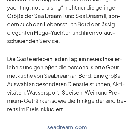
yacht­ing, not crui­sing“ nicht nur die ge­ringe
Größe der Sea Dream I und Sea Dream ll, son­
dern auch den Le­bens­stil an Bord der läs­sig-
ele­gan­ten Mega-Yach­ten und ih­ren vor­aus­
schau­en­den Ser­vice.
Die Gäste er­le­ben je­den Tag ein neues In­sel­er­
leb­nis und ge­nie­ßen die per­so­na­li­sierte Gour­
met­kü­che von SeaD­ream an Bord. Eine große
Aus­wahl an be­son­de­ren Dienst­leis­tun­gen, Ak­ti­
vi­tä­ten, Was­ser­sport, Spei­sen, Wein und Pre­
mium-Ge­trän­ken so­wie die Trink­gel­der sind be­
reits im Preis in­klu­diert.
seadream.com