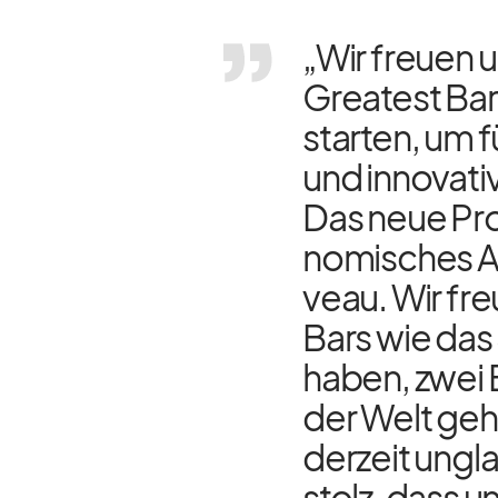
„Wir freuen u
Grea­test Bars
star­ten, um f
und in­no­va­t
Das neue Pro
no­mi­sches A
veau. Wir fre
Bars wie das 
ha­ben, zwei 
der Welt ge­h
der­zeit un­gl
stolz, dass u