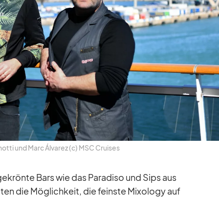
notti und Marc Ál­va­rez (c) MSC Crui­ses
e­krönte Bars wie das Pa­radiso und Sips aus
­ten die Mög­lich­keit, die feinste Mixology auf