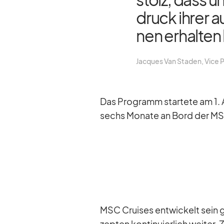
druck ih­rer a
nen er­hal­ten
Jac­ques Van Sta­den, Vice P
Das Pro­gramm star­tete am 1. A
sechs Mo­nate an Bord der MSC E
MSC Crui­ses ent­wi­ckelt sein g
zep­ten kon­ti­nu­ier­lich wei­ter