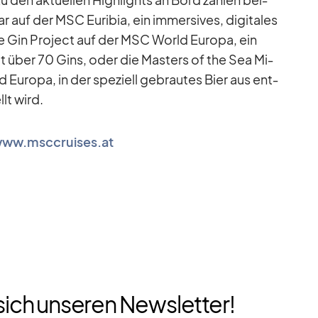
 auf der MSC Eu­ri­bia, ein im­mersi­ves, di­gi­ta­les
 The Gin Pro­ject auf der MSC World Eu­ropa, ein
t über 70 Gins, oder die Mas­ters of the Sea Mi­
Eu­ropa, in der spe­zi­ell ge­brau­tes Bier aus ent­
llt wird.
ww.msccruises.at
sich unseren Newsletter!