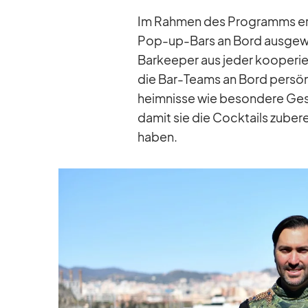
Im Rah­men des Pro­gramms er­
Pop-up-Bars an Bord aus­ge­wäh
Bar­kee­per aus je­der ko­ope­r
die Bar-Teams an Bord per­sön­
heim­nisse wie be­son­dere Ge­s
da­mit sie die Cock­tails zu­be­
ha­ben.