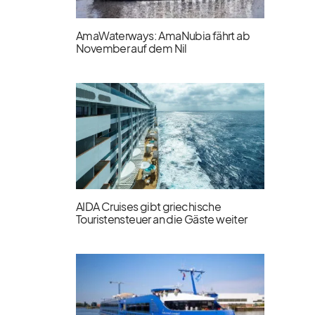
AmaWaterways: AmaNubia fährt ab
November auf dem Nil
AIDA Cruises gibt griechische
Touristensteuer an die Gäste weiter