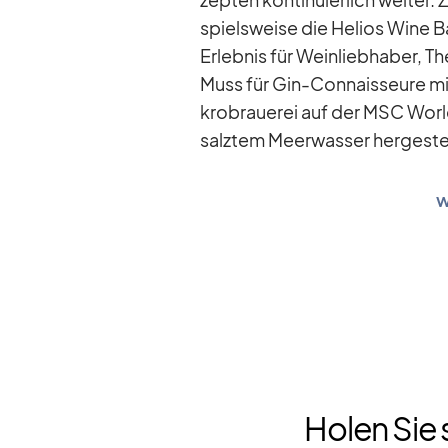
spiels­weise die He­lios Wine Bar
Er­leb­nis für Wein­lieb­ha­ber,
Muss für Gin-Con­nais­seure mi
kro­braue­rei auf der MSC World 
salz­tem Meer­was­ser her­ge­ste
w
Holen Sie 