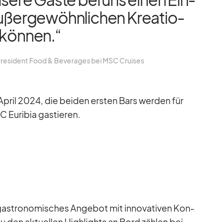
u­ßer­ge­wöhn­li­chen Krea­tio­
 kön­nen.“
re­si­dent Food & Be­ver­a­ges bei MSC Crui­ses
pril 2024, die bei­den ers­ten Bars wer­den für
u­ri­bia gas­tie­ren.
as­tro­no­mi­sches An­ge­bot mit in­no­va­ti­ven Kon­
. Zu den ak­tu­el­len High­lights an Bord zäh­len bei­