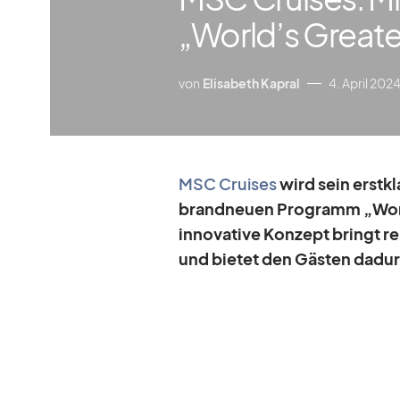
„World’s Greate
von
Elisabeth Kapral
4. April 202
MSC Crui­ses
wird sein erst­kl
brand­neuen Pro­gramm „World
in­no­va­tive Kon­zept bringt 
und bie­tet den Gäs­ten da­durch