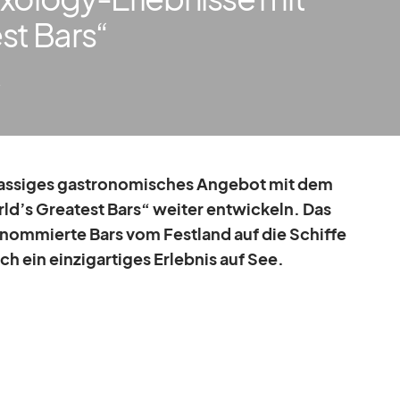
st Bars“
4
as­si­ges gas­tro­no­mi­sches An­ge­bot mit dem
’s Grea­test Bars“ wei­ter ent­wi­ckeln. Das
re­nom­mierte Bars vom Fest­land auf die Schiffe
 ein ein­zig­ar­ti­ges Er­leb­nis auf See.