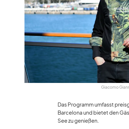
Gi­a­como Gi­an­
Das Pro­gramm um­fasst preis­g
Bar­ce­lona und bie­tet den Gäs
See zu ge­nie­ßen.