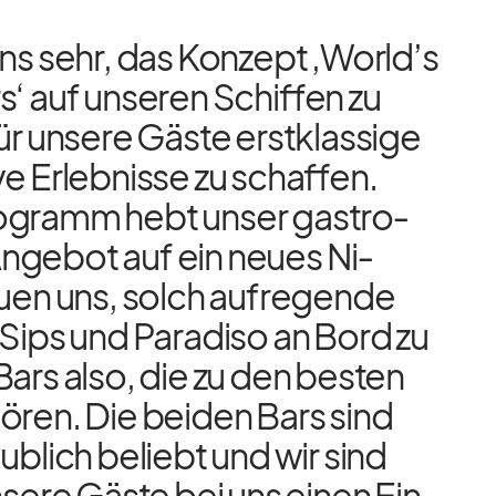
ns sehr, das Kon­zept ‚World’s
‘ auf un­se­ren Schif­fen zu
ür un­sere Gäste erst­klas­sige
ive Er­leb­nisse zu schaf­fen.
­gramm hebt un­ser gas­tro­
n­ge­bot auf ein neues Ni­
uen uns, solch auf­re­gende
Sips und Pa­radiso an Bord zu
Bars also, die zu den bes­ten
ö­ren. Die bei­den Bars sind
aub­lich be­liebt und wir sind
n­sere Gäste bei uns ei­nen Ein­