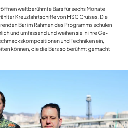
öff­nen welt­be­rühmte Bars für sechs Mo­nate
l­ter Kreuz­fahrt­schiffe von MSC Crui­ses. Die
ie­ren­den Bar im Rah­men des Pro­gramms schu­len
lich und um­fas­send und wei­hen sie in ihre Ge­
chmacks­kom­po­si­tio­nen und Tech­ni­ken ein,
rei­ten kön­nen, die die Bars so be­rühmt ge­macht