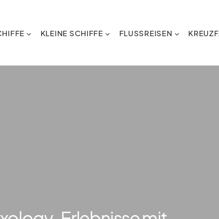
HIFFE
KLEINE SCHIFFE
FLUSSREISEN
KREUZF
xology-Erlebnisse mit