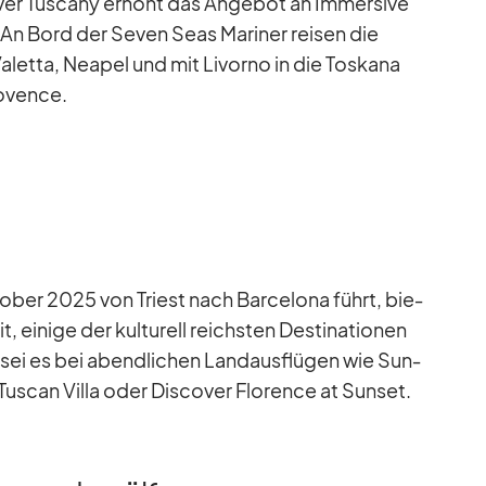
ver Tu­scany er­höht das An­ge­bot an Im­mersive
 An Bord der Se­ven Seas Ma­ri­ner rei­sen die
letta, Nea­pel und mit Li­vorno in die Tos­kana
o­vence.
o­ber 2025 von Tri­est nach Bar­ce­lona führt, bie­
 ei­nige der kul­tu­rell reichs­ten De­sti­na­tio­nen
 sei es bei abend­li­chen Land­aus­flü­gen wie Sun­
Tu­scan Villa oder Dis­co­ver Flo­rence at Sun­set.