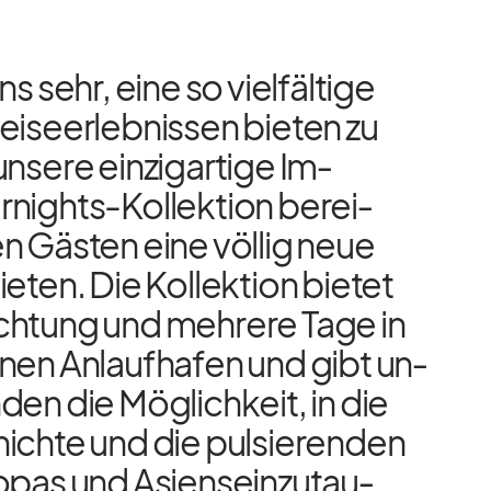
s sehr, eine so viel­fäl­tige
i­se­er­leb­nis­sen bie­ten zu
n­sere ein­zig­ar­tige Im­
nights-Kol­lek­tion be­rei­
 Gäs­ten eine völ­lig neue
e­ten. Die Kol­lek­tion bie­tet
ch­tung und meh­rere Tage in
­nen An­lauf­ha­fen und gibt un­
­den die Mög­lich­keit, in die
hichte und die pul­sie­ren­den
ro­pas und Asi­ens­ein­zu­tau­