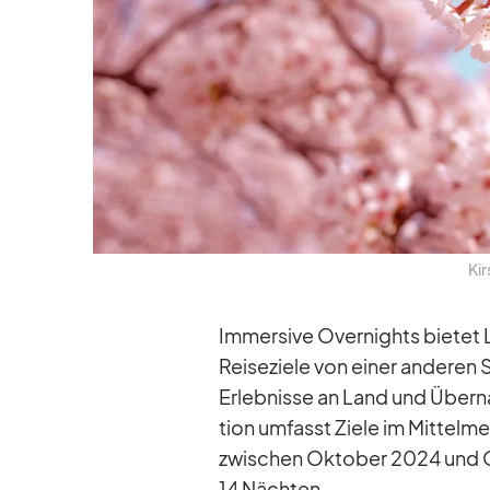
Kir
Im­mersive Over­nights bie­tet Lu
Rei­se­ziele von ei­ner an­de­ren
Er­leb­nisse an Land und Über­na
tion um­fasst Ziele im Mit­tel­me
zwi­schen Ok­to­ber 2024 und 
14 Näch­ten.