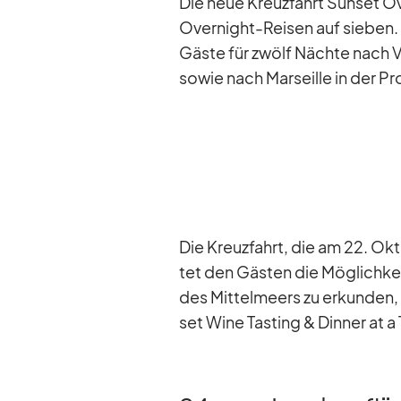
Die neue Kreuz­fahrt Sun­set O
Over­night-Rei­sen auf sie­ben.
Gäste für zwölf Nächte nach Va­
so­wie nach Mar­seille in der Pr
Die Kreuz­fahrt, die am 22. Ok­t
tet den Gäs­ten die Mög­lich­keit,
des Mit­tel­meers zu er­kun­den,
set Wine Tasting & Din­ner at a 