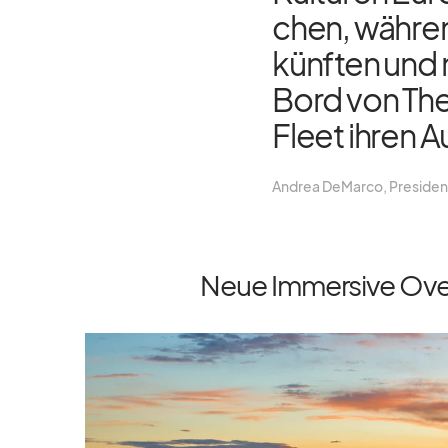
chen, wäh­ren
künf­ten und 
Bord von The
Fleet ih­ren A
An­drea De­Marco, Pre­si­de
Neue Immersive Over