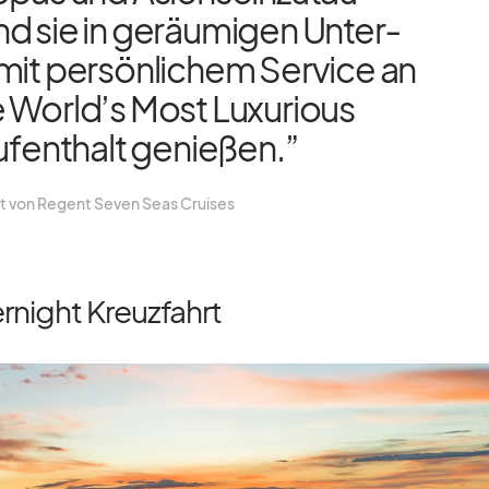
d sie in ge­räu­mi­gen Un­ter­
mit per­sön­li­chem Ser­vice an
 World’s Most Lu­xu­rious
uf­ent­halt ge­nie­ßen.”
nt von Re­gent Se­ven Seas Crui­ses
night Kreuzfahrt