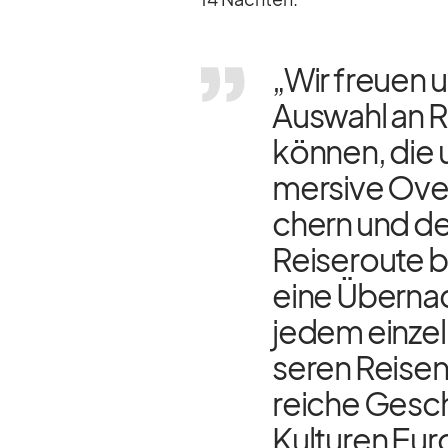
„Wir freuen un
Aus­wahl an Re
kön­nen, die u
mersive Over­
chern und den
Rei­se­route bi
eine Über­na
je­dem ein­zel
se­ren Rei­sen
rei­che Ge­sc
Kul­tu­ren Eu­