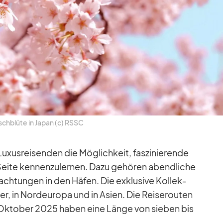
sch­blüte in Ja­pan (c) RSSC
­xus­rei­sen­den die Mög­lich­keit, fas­zi­nie­rende
 Seite ken­nen­zu­ler­nen. Dazu ge­hö­ren abend­li­che
ch­tun­gen in den Hä­fen. Die ex­klu­sive Kol­lek­
er, in Nord­eu­ropa und in Asien. Die Rei­se­rou­ten
Ok­to­ber 2025 ha­ben eine Länge von sie­ben bis