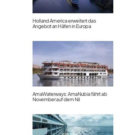
Holland America erweitert das
Angebot an Häfen in Europa
AmaWaterways: AmaNubia fährt ab
November auf dem Nil