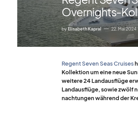
Overnights-Kol
by
Elisabeth Kapral
22. Mai 2024
Re­gent Se­ven Seas Crui­ses
h
Kol­lek­tion um eine neue Sun­
wei­tere 24 Land­aus­flüge er­w
Land­aus­flüge, so­wie zwölf
nach­tun­gen wäh­rend der Kre