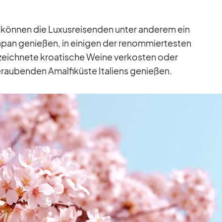
ön­nen die Lu­xus­rei­sen­den un­ter an­de­rem ein
pan ge­nie­ßen, in ei­ni­gen der re­nom­mier­tes­ten
zeich­nete kroa­ti­sche Weine ver­kos­ten oder
au­ben­den Amal­fi­küste Ita­li­ens ge­nie­ßen.