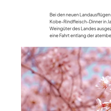
Bei den neuen Land­aus­flü­gen k
Kobe-Rind­fleisch-Din­ner in Ja­
Wein­gü­ter des Lan­des aus­ge­
eine Fahrt ent­lang der atem­be­r