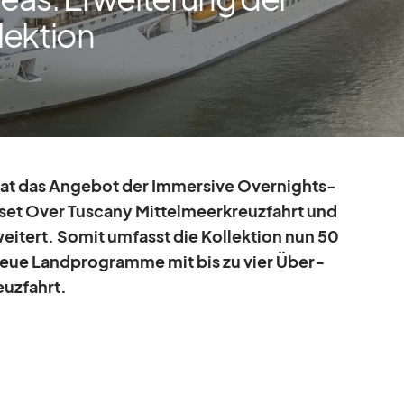
lektion
at das An­ge­bot der Im­mersive Over­nights-
set Over Tu­scany Mit­tel­meer­kreuz­fahrt und
ei­tert. So­mit um­fasst die Kol­lek­tion nun 50
 neue Land­pro­gramme mit bis zu vier Über­
uz­fahrt.