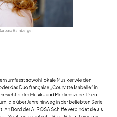
Bar­bara Bam­ber­ger
ern um­fasst so­wohl lo­kale Mu­si­ker wie den
der das Duo fran­çaise „Cour­vitte Isa­belle“ in
Ge­sich­ter der Mu­sik- und Me­di­en­szene. Dazu
m, die über Jahre hin­weg in der be­lieb­ten Se­rie
hat. An Bord der A‑ROSA Schiffe ver­bin­det sie als
Jazz‑, Soul- und deut­sche Pop-Hits mit ei­ner mit­