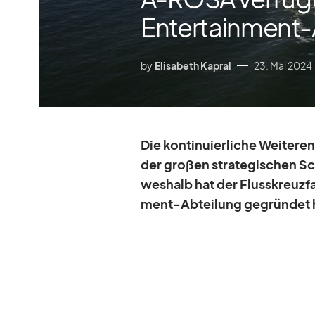
Entertainment-
by
Elisabeth Kapral
23. Mai 2024
Die kon­ti­nu­ier­li­che Wei­ter­
der gro­ßen stra­te­gi­schen 
wes­halb hat der Fluss­kreuz­fa
ment-Ab­tei­lung ge­grün­det 