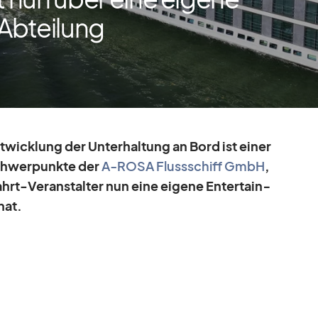
Abteilung
ent­wick­lung der Un­ter­hal­tung an Bord ist ei­ner
Schwer­punkte der
A‑ROSA Fluss­schiff GmbH
,
hrt-Ver­an­stal­ter nun eine ei­gene En­ter­tain­
hat.