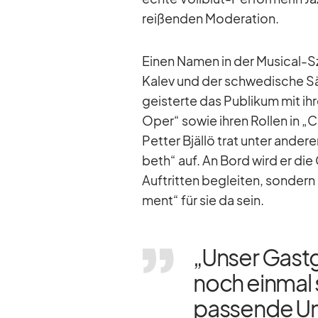
rei­ßen­den Mo­de­ra­tion.
Ei­nen Na­men in der Mu­si­cal-Sz
Kalev und der schwe­di­sche Sän
geis­terte das Pu­bli­kum mit ih­
Oper“ so­wie ih­ren Rol­len in 
Pet­ter Bjällö trat un­ter an­de
beth“ auf. An Bord wird er die 
Auf­trit­ten be­glei­ten, son­der
ment“ für sie da sein.
„Un­ser Gast­
noch ein­mal s
pas­sende Un­t