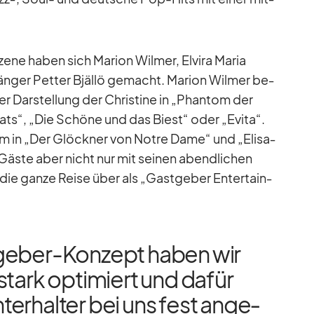
ene ha­ben sich Ma­rion Wil­mer, El­vira Ma­ria
­ger Pet­ter Bjällö ge­macht. Ma­rion Wil­mer be­
rer Dar­stel­lung der Chris­tine in „Phan­tom der
„Cats“, „Die Schöne und das Biest“ oder „Evita“.
­rem in „Der Glöck­ner von Notre Dame“ und „Eli­sa­
Gäste aber nicht nur mit sei­nen abend­li­chen
n die ganze Reise über als „Gast­ge­ber En­ter­tain­
ge­ber-Kon­zept ha­ben wir
tark op­ti­miert und da­für
er­hal­ter bei uns fest an­ge­