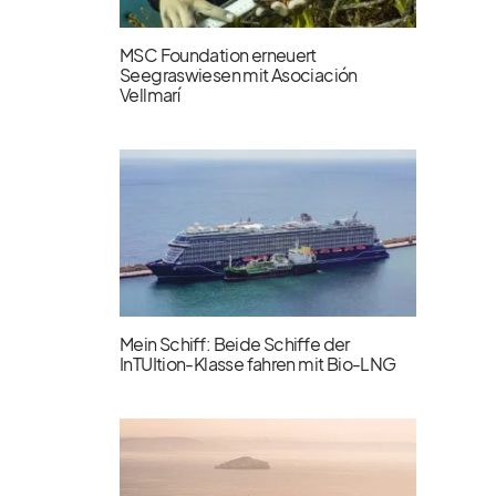
MSC Foundation erneuert
Seegraswiesen mit Asociación
Vellmarí
Mein Schiff: Beide Schiffe der
InTUItion-Klasse fahren mit Bio-LNG