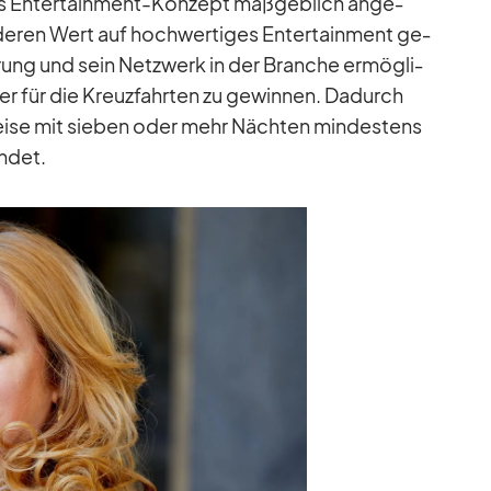
s En­ter­tain­ment-Kon­zept maß­geb­lich an­ge­
e­ren Wert auf hoch­wer­ti­ges En­ter­tain­ment ge­
rung und sein Netz­werk in der Bran­che er­mög­li­
er für die Kreuz­fahr­ten zu ge­win­nen. Da­durch
 Reise mit sie­ben oder mehr Näch­ten min­des­tens
in­det.