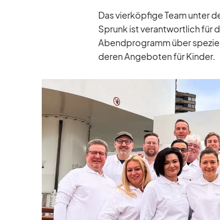
Das vier­köp­fige Team un­ter de
Sprunk ist ver­ant­wort­lich für
Abend­pro­gramm über spe­zi­ell
de­ren An­ge­bo­ten für Kin­der.