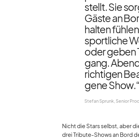
stellt. Sie so
Gäste an Bor
hal­ten füh­len
sport­li­che 
oder ge­ben 
gang. Abends 
rich­ti­gen Be
gene Show.
Ste­fan Sprunk, Se­nior Pro­
Nicht die Stars selbst, aber die
drei Tri­bute-Shows an Bord d