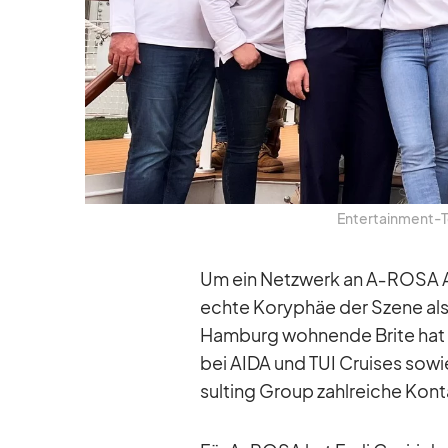
En­ter­tain­ment
Um ein Netz­werk an A‑ROSA Ar­ti
echte Ko­ry­phäe der Szene als E
Ham­burg woh­nende Brite hat un
bei AIDA und TUI Crui­ses so­wi
sul­ting Group zahl­rei­che Kon­