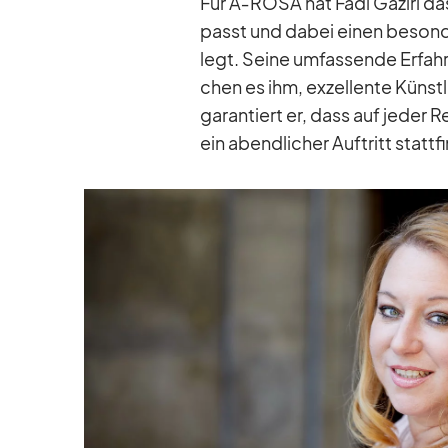
Für A‑ROSA hat Fadi Ga­ziri da
passt und da­bei ei­nen be­son­d
legt. Seine um­fas­sende Er­fah­
chen es ihm, ex­zel­lente Künst­l
ga­ran­tiert er, dass auf je­der
ein abend­li­cher Auf­tritt statt­f