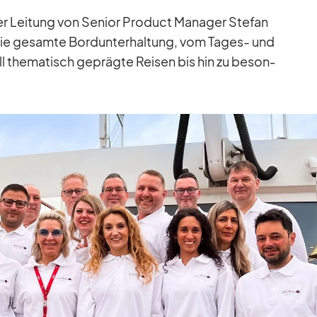
r Lei­tung von Se­nior Pro­duct Ma­na­ger Ste­fan
 die ge­samte Bord­un­ter­hal­tung, vom Ta­ges- und
 the­ma­tisch ge­prägte Rei­sen bis hin zu be­son­