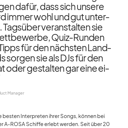
r­gen da­für, dass sich un­sere
d im­mer wohl und gut un­ter­
. Tags­über ver­an­stal­ten sie
Wett­be­werbe, Quiz-Run­den
Tipps für den nächs­ten Land­
sor­gen sie als DJs für den
at oder ge­stal­ten gar eine ei­
“
duct Ma­na­ger
 bes­ten In­ter­pre­ten ih­rer Songs, kön­nen bei
er A‑ROSA Schiffe er­lebt wer­den. Seit über 20