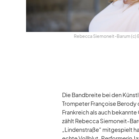
Re­becca Sie­mon­eit-Barum (c) 
Die Band­breite bei den Künst­l
Trom­pe­ter Fran­çoise Berody o
Frank­reich als auch be­kannte 
zählt Re­becca Sie­mon­eit-Baru
„Lin­den­straße“ mit­ge­spielt 
echte Voll­blut-Per­for­me­rin 