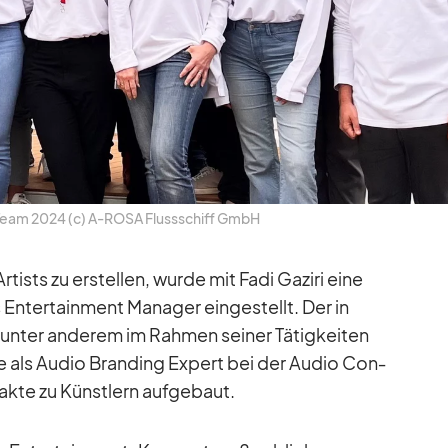
-Team 2024 (c) A‑ROSA Fluss­schiff GmbH
sts zu er­stel­len, wurde mit Fadi Ga­ziri eine
n­ter­tain­ment Ma­na­ger ein­ge­stellt. Der in
­ter an­de­rem im Rah­men sei­ner Tä­tig­kei­ten
e als Au­dio Bran­ding Ex­pert bei der Au­dio Con­
takte zu Künst­lern auf­ge­baut.