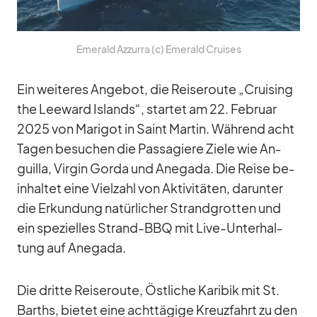
Emer­ald Az­zurra (c) Emer­ald Crui­ses
Ein wei­te­res An­ge­bot, die Rei­se­route „Crui­sing
the Lee­ward Is­lands“, star­tet am 22. Fe­bruar
2025 von Ma­ri­got in Saint Mar­tin. Wäh­rend acht
Ta­gen be­su­chen die Pas­sa­giere Ziele wie An­
guilla, Vir­gin Gorda und An­e­gada. Die Reise be­
inhal­tet eine Viel­zahl von Ak­ti­vi­tä­ten, dar­un­ter
die Er­kun­dung na­tür­li­cher Strand­grot­ten und
ein spe­zi­el­les Strand-BBQ mit Live-Un­ter­hal­
tung auf An­e­gada.
Die dritte Rei­se­route, Öst­li­che Ka­ri­bik mit St.
Barths, bie­tet eine acht­tä­gige Kreuz­fahrt zu den