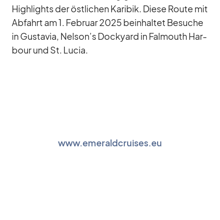
High­lights der öst­li­chen Ka­ri­bik. Diese Route mit
Ab­fahrt am 1. Fe­bruar 2025 be­inhal­tet Be­su­che
in Gustavia, Nelson’s Do­ck­yard in Fal­mouth Har­
bour und St. Lu­cia.
www.emeraldcruises.eu