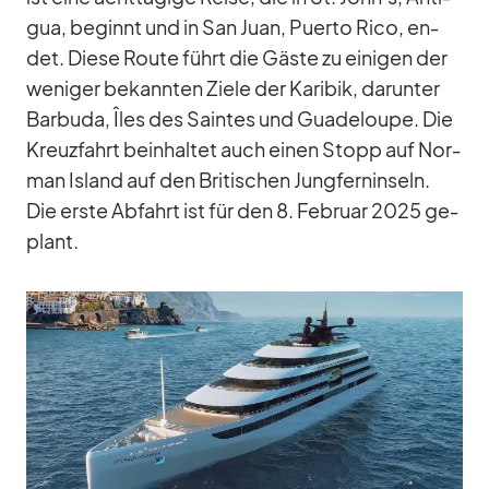
gua, be­ginnt und in San Juan, Pu­erto Rico, en­
det. Diese Route führt die Gäste zu ei­ni­gen der
we­ni­ger be­kann­ten Ziele der Ka­ri­bik, dar­un­ter
Bar­buda, Îles des Sain­tes und Gua­de­loupe. Die
Kreuz­fahrt be­inhal­tet auch ei­nen Stopp auf Nor­
man Is­land auf den Bri­ti­schen Jung­fern­in­seln.
Die erste Ab­fahrt ist für den 8. Fe­bruar 2025 ge­
plant.