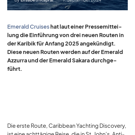
Emer­ald Crui­ses
hat laut ei­ner Pres­se­mit­tei­
lung die Ein­füh­rung von drei neuen Rou­ten in
der Ka­ri­bik für An­fang 2025 an­ge­kün­digt.
Diese neuen Rou­ten wer­den auf der Emer­ald
Az­zurra und der Emer­ald Sa­kara durch­ge­
führt.
Die erste Route, Ca­rib­bean Yacht­ing Dis­co­very,
ist eine acht­tä­gige Reise, die in St. John’s, An­ti­