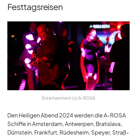
Festtagsreisen
En­ter­tain­ment (c) A‑ROSA
Den Hei­li­gen Abend 2024 wer­den die A‑ROSA
Schiffe in Ams­ter­dam, Ant­wer­pen, Bra­tis­lava,
Dürn­stein, Frank­furt, Rü­des­heim, Speyer, Straß­