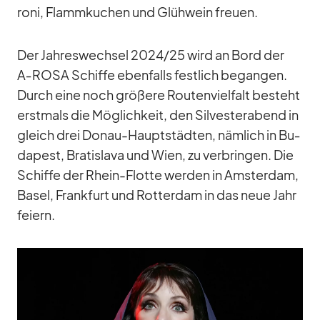
roni, Flamm­ku­chen und Glüh­wein freuen.
Der Jah­res­wech­sel 2024/​25 wird an Bord der
A‑ROSA Schiffe eben­falls fest­lich be­gan­gen.
Durch eine noch grö­ßere Rou­ten­viel­falt be­steht
erst­mals die Mög­lich­keit, den Sil­ves­ter­abend in
gleich drei Do­nau-Haupt­städ­ten, näm­lich in Bu­
da­pest, Bra­tis­lava und Wien, zu ver­brin­gen. Die
Schiffe der Rhein-Flotte wer­den in Ams­ter­dam,
Ba­sel, Frank­furt und Rot­ter­dam in das neue Jahr
fei­ern.