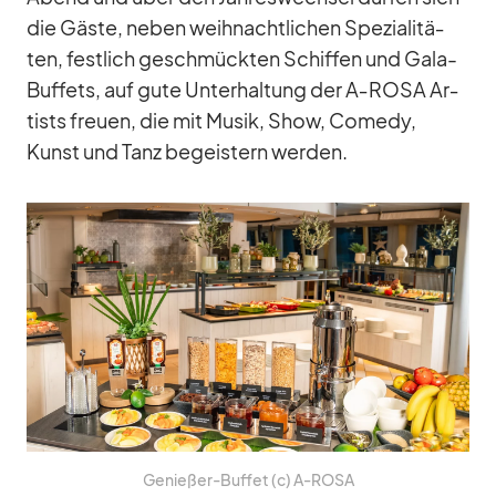
die Gäste, ne­ben weih­nacht­li­chen Spe­zia­li­tä­
ten, fest­lich ge­schmück­ten Schif­fen und Gala-
Buf­fets, auf gute Un­ter­hal­tung der A‑ROSA Ar­
tists freuen, die mit Mu­sik, Show, Co­medy,
Kunst und Tanz be­geis­tern wer­den.
Ge­nie­ßer-Buf­fet (c) A‑ROSA