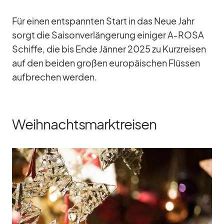
Für ei­nen ent­spann­ten Start in das Neue Jahr
sorgt die Sai­son­ver­län­ge­rung ei­ni­ger A‑ROSA
Schiffe, die bis Ende Jän­ner 2025 zu Kurz­rei­sen
auf den bei­den gro­ßen eu­ro­päi­schen Flüs­sen
auf­bre­chen wer­den.
Weihnachtsmarktreisen