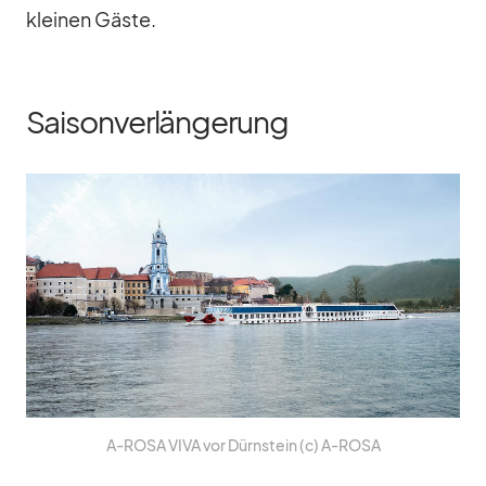
klei­nen Gäste.
Saisonverlängerung
A‑ROSA VIVA vor Dürn­stein (c) A‑ROSA