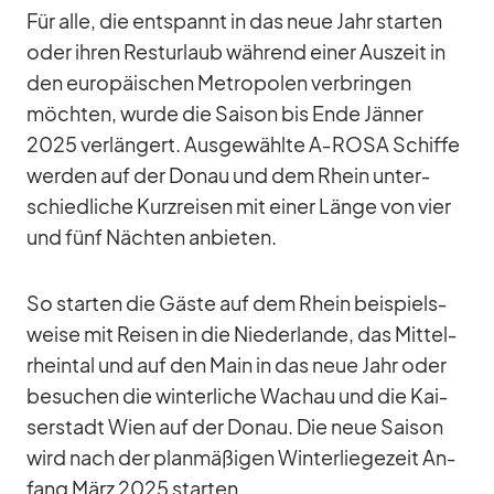
Für alle, die ent­spannt in das neue Jahr star­ten
oder ih­ren Rest­ur­laub wäh­rend ei­ner Aus­zeit in
den eu­ro­päi­schen Me­tro­po­len ver­brin­gen
möch­ten, wurde die Sai­son bis Ende Jän­ner
2025 ver­län­gert. Aus­ge­wählte A‑ROSA Schiffe
wer­den auf der Do­nau und dem Rhein un­ter­
schied­li­che Kurz­rei­sen mit ei­ner Länge von vier
und fünf Näch­ten an­bie­ten.
So star­ten die Gäste auf dem Rhein bei­spiels­
weise mit Rei­sen in die Nie­der­lande, das Mit­tel­
rhein­tal und auf den Main in das neue Jahr oder
be­su­chen die win­ter­li­che Wachau und die Kai­
ser­stadt Wien auf der Do­nau. Die neue Sai­son
wird nach der plan­mä­ßi­gen Win­ter­lie­ge­zeit An­
fang März 2025 star­ten.