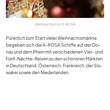
Weih­nach­ten (c) A‑ROSA
Pünkt­lich zum Start vie­ler Weih­nachts­märkte
be­ge­ben sich die A‑ROSA Schiffe auf der Do­
nau und dem Rhein mit ver­schie­de­nen Vier- und
Fünf-Nächte-Rei­sen zu den schöns­ten Märk­ten
in Deutsch­land, Ös­ter­reich, Frank­reich, der Slo­
wa­kei so­wie den Nie­der­lan­den.