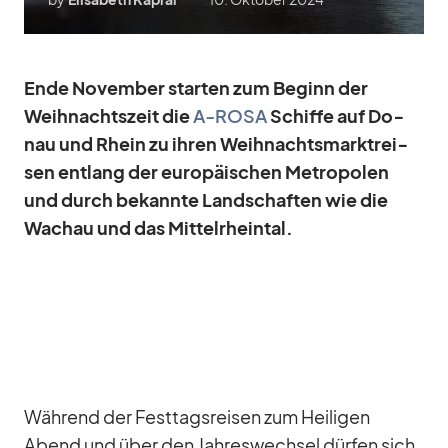
Ende No­vem­ber star­ten zum Be­ginn der
Weih­nachts­zeit die
A‑ROSA
Schiffe auf Do­
nau und Rhein zu ih­ren Weih­nachts­markt­rei­
sen ent­lang der eu­ro­päi­schen Me­tro­po­len
und durch be­kannte Land­schaf­ten wie die
Wachau und das Mit­tel­rhein­tal.
Wäh­rend der Fest­tags­rei­sen zum Hei­li­gen
Abend und über den Jah­res­wech­sel dür­fen sich