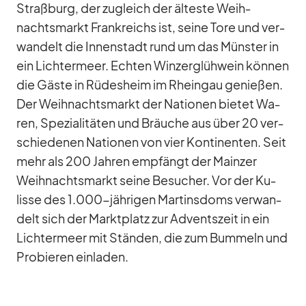
Straß­burg, der zu­gleich der äl­teste Weih­
nachts­markt Frank­reichs ist, seine Tore und ver­
wan­delt die In­nen­stadt rund um das Müns­ter in
ein Lich­ter­meer. Ech­ten Win­zer­glüh­wein kön­nen
die Gäste in Rü­des­heim im Rhein­gau ge­nie­ßen.
Der Weih­nachts­markt der Na­tio­nen bie­tet Wa­
ren, Spe­zia­li­tä­ten und Bräu­che aus über 20 ver­
schie­de­nen Na­tio­nen von vier Kon­ti­nen­ten. Seit
mehr als 200 Jah­ren emp­fängt der Main­zer
Weih­nachts­markt seine Be­su­cher. Vor der Ku­
lisse des 1.000-jährigen Mar­tins­doms ver­wan­
delt sich der Markt­platz zur Ad­vents­zeit in ein
Lich­ter­meer mit Stän­den, die zum Bum­meln und
Pro­bie­ren ein­la­den.