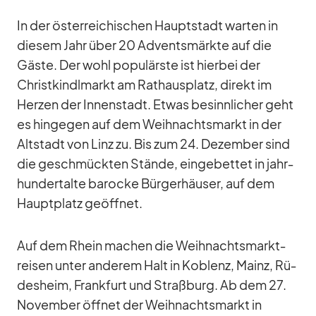
In der ös­ter­rei­chi­schen Haupt­stadt war­ten in
die­sem Jahr über 20 Ad­vents­märkte auf die
Gäste. Der wohl po­pu­lärste ist hier­bei der
Christ­kindl­markt am Rat­haus­platz, di­rekt im
Her­zen der In­nen­stadt. Et­was be­sinn­li­cher geht
es hin­ge­gen auf dem Weih­nachts­markt in der
Alt­stadt von Linz zu. Bis zum 24. De­zem­ber sind
die ge­schmück­ten Stände, ein­ge­bet­tet in jahr­
hun­der­talte ba­ro­cke Bür­ger­häu­ser, auf dem
Haupt­platz ge­öff­net.
Auf dem Rhein ma­chen die Weih­nachts­markt­
rei­sen un­ter an­de­rem Halt in Ko­blenz, Mainz, Rü­
des­heim, Frank­furt und Straß­burg. Ab dem 27.
No­vem­ber öff­net der Weih­nachts­markt in