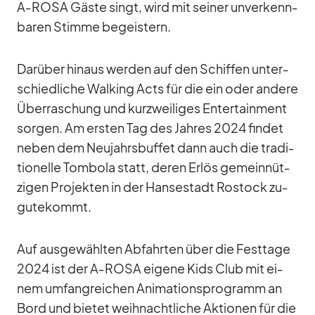
A‑ROSA Gäste singt, wird mit sei­ner un­ver­kenn­
ba­ren Stimme be­geis­tern.
Dar­über hin­aus wer­den auf den Schif­fen un­ter­
schied­li­che Wal­king Acts für die ein oder an­dere
Über­ra­schung und kurz­wei­li­ges En­ter­tain­ment
sor­gen. Am ers­ten Tag des Jah­res 2024 fin­det
ne­ben dem Neu­jahrs­buf­fet dann auch die tra­di­
tio­nelle Tom­bola statt, de­ren Er­lös ge­mein­nüt­
zi­gen Pro­jek­ten in der Han­se­stadt Ros­tock zu­
gu­te­kommt.
Auf aus­ge­wähl­ten Ab­fahr­ten über die Fest­tage
2024 ist der A‑ROSA ei­gene Kids Club mit ei­
nem um­fang­rei­chen Ani­ma­ti­ons­pro­gramm an
Bord und bie­tet weih­nacht­li­che Ak­tio­nen für die