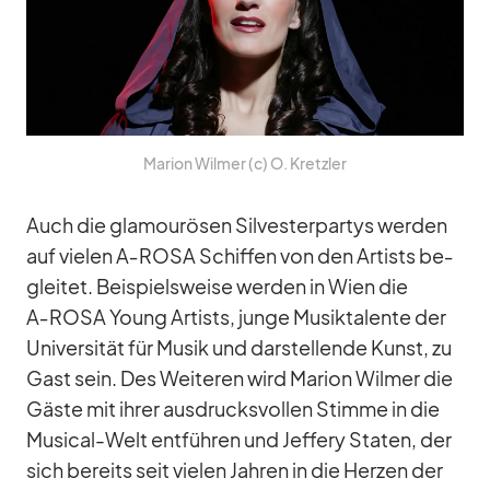
Ma­rion Wil­mer (c) O. Kretz­ler
Auch die gla­mou­rö­sen Sil­ves­ter­par­tys wer­den
auf vie­len A‑ROSA Schif­fen von den Ar­tists be­
glei­tet. Bei­spiels­weise wer­den in Wien die
A‑ROSA Young Ar­tists, junge Mu­sik­ta­lente der
Uni­ver­si­tät für Mu­sik und dar­stel­lende Kunst, zu
Gast sein. Des Wei­te­ren wird Ma­rion Wil­mer die
Gäste mit ih­rer aus­drucks­vol­len Stimme in die
Mu­si­cal-Welt ent­füh­ren und Jef­fery Sta­ten, der
sich be­reits seit vie­len Jah­ren in die Her­zen der