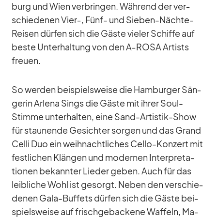
burg und Wien ver­brin­gen. Wäh­rend der ver­
schie­de­nen Vier‑, Fünf- und Sie­ben-Nächte-
Rei­sen dür­fen sich die Gäste vie­ler Schiffe auf
beste Un­ter­hal­tung von den A‑ROSA Ar­tists
freuen.
So wer­den bei­spiels­weise die Ham­bur­ger Sän­
ge­rin Ar­lena Sings die Gäste mit ih­rer Soul-
Stimme un­ter­hal­ten, eine Sand-Ar­tis­tik-Show
für stau­nende Ge­sich­ter sor­gen und das Grand
Celli Duo ein weih­nacht­li­ches Cello-Kon­zert mit
fest­li­chen Klän­gen und mo­der­nen In­ter­pre­ta­
tio­nen be­kann­ter Lie­der ge­ben. Auch für das
leib­li­che Wohl ist ge­sorgt. Ne­ben den ver­schie­
de­nen Gala-Buf­fets dür­fen sich die Gäste bei­
spiels­weise auf frisch­ge­ba­ckene Waf­feln, Ma­