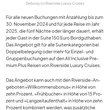
De­bussy (c) Ri­ver­side Lu­xury Crui­ses
Für alle neuen Bu­chun­gen mit An­zah­lung bis zum
30. No­vem­ber 2024 und für jede Reise im Jahr
2025, die fünf Nächte oder län­ger dau­ert, er­hält
je­der Gast in der Suite 150 Euro Bord­gut­ha­ben.
Das An­ge­bot gilt für alle Sui­ten­ka­te­go­rien bei
Dop­pel­be­le­gung oder mehr für Ein­zel- und
Grup­pen­bu­chun­gen auf den All In­clu­sive Pre­
mium Plus Rei­sen von Ri­ver­side Lu­xury Crui­ses.
Das An­ge­bot kann auch mit den Ri­ver­side-An­
ge­bo­ten »Will­kom­mens­bo­nus« in Höhe von
zehn Pro­zent, »Früh­bu­cher« in Höhe von 15 Pro­
zent und »Lang­zeit­auf­ent­halt« in Höhe von zehn
Pro­zent kom­bi­niert wer­den, was zu­sätz­li­che