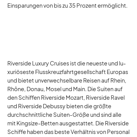
Ein­spa­run­gen von bis zu 35 Pro­zent er­mög­licht.
Ri­ver­side Lu­xury Crui­ses ist die neu­este und lu­
xu­riö­seste Fluss­kreuz­fahrt­ge­sell­schaft Eu­ro­pas
und bie­tet un­ver­wech­sel­bare Rei­sen auf Rhein,
Rhône, Do­nau, Mo­sel und Main. Die Sui­ten auf
den Schif­fen Ri­ver­side Mo­zart, Ri­ver­side Ra­vel
und Ri­ver­side De­bussy bie­ten die größte
durch­schnitt­li­che Sui­ten-Größe und sind alle
mit King­size-Bet­ten aus­ge­stat­tet. Die Ri­ver­side
Schiffe ha­ben das beste Ver­hält­nis von Per­so­nal