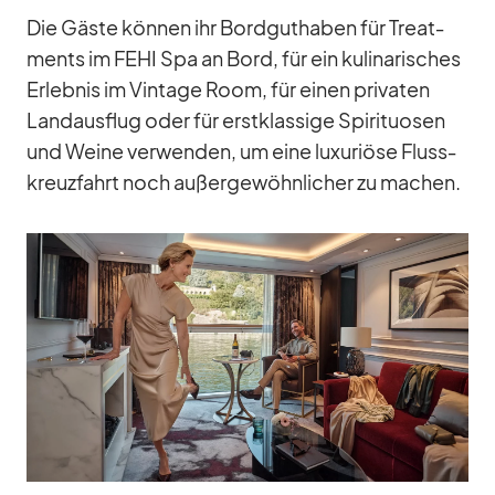
Die Gäste kön­nen ihr Bord­gut­ha­ben für Tre­at­
ments im FEHI Spa an Bord, für ein ku­li­na­ri­sches
Er­leb­nis im Vin­tage Room, für ei­nen pri­va­ten
Land­aus­flug oder für erst­klas­sige Spi­ri­tuo­sen
und Weine ver­wen­den, um eine lu­xu­riöse Fluss­
kreuz­fahrt noch au­ßer­ge­wöhn­li­cher zu ma­chen.