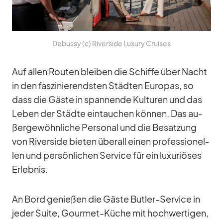
De­bussy (c) Ri­ver­side Lu­xury Crui­ses
Auf al­len Rou­ten blei­ben die Schiffe über Nacht
in den fas­zi­nie­rends­ten Städ­ten Eu­ro­pas, so
dass die Gäste in span­nende Kul­tu­ren und das
Le­ben der Städte ein­tau­chen kön­nen. Das au­
ßer­ge­wöhn­li­che Per­so­nal und die Be­sat­zung
von Ri­ver­side bie­ten über­all ei­nen pro­fes­sio­nel­
len und per­sön­li­chen Ser­vice für ein lu­xu­riö­ses
Er­leb­nis.
An Bord ge­nie­ßen die Gäste But­ler-Ser­vice in
je­der Suite, Gour­met-Kü­che mit hoch­wer­ti­gen,