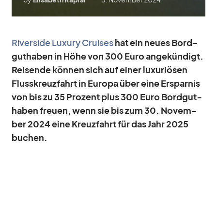
Ri­ver­side Lu­xury Crui­ses
hat ein neues Bord­
gut­ha­ben in Höhe von 300 Euro an­ge­kün­digt.
Rei­sende kön­nen sich auf ei­ner lu­xu­riö­sen
Fluss­kreuz­fahrt in Eu­ropa über eine Er­spar­nis
von bis zu 35 Pro­zent plus 300 Euro Bord­gut­
ha­ben freuen, wenn sie bis zum 30. No­vem­
ber 2024 eine Kreuz­fahrt für das Jahr 2025
bu­chen.