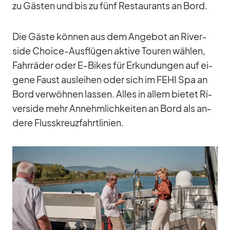
zu Gäs­ten und bis zu fünf Re­stau­rants an Bord.
Die Gäste kön­nen aus dem An­ge­bot an Ri­ver­
side Choice-Aus­flü­gen ak­tive Tou­ren wäh­len,
Fahr­rä­der oder E‑Bikes für Er­kun­dun­gen auf ei­
gene Faust aus­lei­hen oder sich im FEHI Spa an
Bord ver­wöh­nen las­sen. Al­les in al­lem bie­tet Ri­
ver­side mehr An­nehm­lich­kei­ten an Bord als an­
dere Fluss­kreuz­fahrt­li­nien.