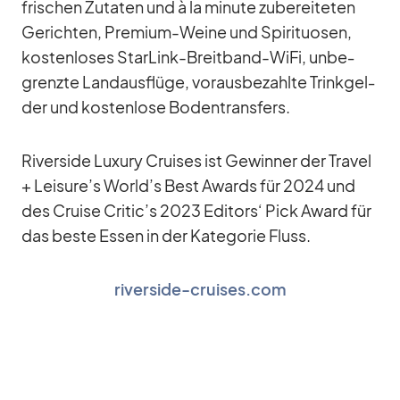
fri­schen Zu­ta­ten und à la mi­nute zu­be­rei­te­ten
Ge­rich­ten, Pre­mium-Weine und Spi­ri­tuo­sen,
kos­ten­lo­ses Star­Link-Breit­band-WiFi, un­be­
grenzte Land­aus­flüge, vor­aus­be­zahlte Trink­gel­
der und kos­ten­lose Bo­den­trans­fers.
Ri­ver­side Lu­xury Crui­ses ist Ge­win­ner der Tra­vel
+ Leisure’s World’s Best Awards für 2024 und
des Cruise Critic’s 2023 Edi­tors‘ Pick Award für
das beste Es­sen in der Ka­te­go­rie Fluss.
riverside-cruises.com