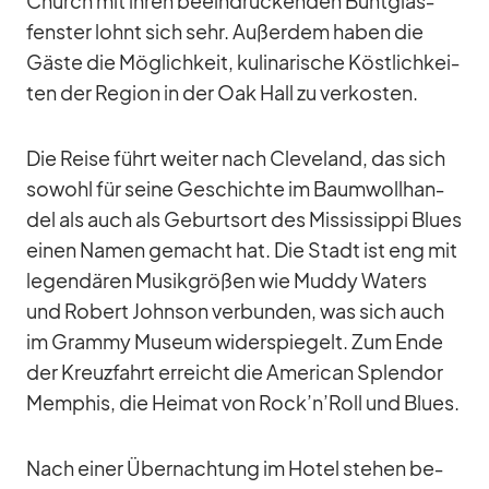
Church mit ih­ren be­ein­dru­cken­den Bunt­glas­
fens­ter lohnt sich sehr. Au­ßer­dem ha­ben die
Gäste die Mög­lich­keit, ku­li­na­ri­sche Köst­lich­kei­
ten der Re­gion in der Oak Hall zu ver­kos­ten.
Die Reise führt wei­ter nach Cleve­land, das sich
so­wohl für seine Ge­schichte im Baum­woll­han­
del als auch als Ge­burts­ort des Mis­sis­sippi Blues
ei­nen Na­men ge­macht hat. Die Stadt ist eng mit
le­gen­dä­ren Mu­sik­grö­ßen wie Muddy Wa­ters
und Ro­bert John­son ver­bun­den, was sich auch
im Grammy Mu­seum wi­der­spie­gelt. Zum Ende
der Kreuz­fahrt er­reicht die Ame­ri­can Sple­ndor
Mem­phis, die Hei­mat von Rock’n’Roll und Blues.
Nach ei­ner Über­nach­tung im Ho­tel ste­hen be­