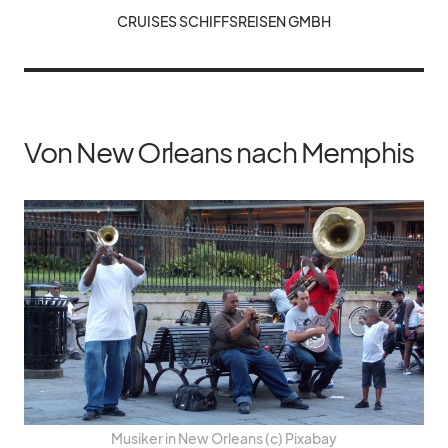
CRUI­SES SCHIFFS­REI­SEN GMBH
Von New Orleans nach Memphis
Mu­si­ker in New Or­leans (c) Pix­a­bay