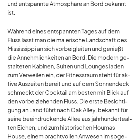
und ent­spannte At­mo­sphäre an Bord be­kannt
ist.
Wäh­rend ei­nes ent­spann­ten Ta­ges auf dem
Fluss lässt man die ma­le­ri­sche Land­schaft des
Mis­sis­sippi an sich vor­bei­glei­ten und ge­nießt
die An­nehm­lich­kei­ten an Bord. Die mo­dern ge­
stal­te­ten Ka­bi­nen, Sui­ten und Loun­ges la­den
zum Ver­wei­len ein, der Fit­ness­raum steht für ak­
tive Aus­zei­ten be­reit und auf dem Son­nen­deck
schmeckt der Cock­tail am bes­ten mit Blick auf
den vor­bei­zie­hen­den Fluss. Die erste Be­sich­ti­
gung an Land führt nach Oak Al­ley, be­kannt für
seine be­ein­dru­ckende Al­lee aus jahr­hun­der­te­al­
ten Ei­chen, und zum his­to­ri­schen Ho­u­mas
House, ei­nem pracht­vol­len An­we­sen im so­ge­