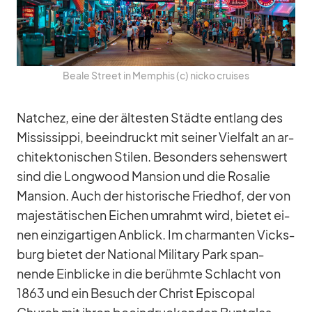
Beale Street in Mem­phis (c) nicko crui­ses
Nat­chez, eine der äl­tes­ten Städte ent­lang des
Mis­sis­sippi, be­ein­druckt mit sei­ner Viel­falt an ar­
chi­tek­to­ni­schen Sti­len. Be­son­ders se­hens­wert
sind die Longwood Man­sion und die Ro­sa­lie
Man­sion. Auch der his­to­ri­sche Fried­hof, der von
ma­jes­tä­ti­schen Ei­chen um­rahmt wird, bie­tet ei­
nen ein­zig­ar­ti­gen An­blick. Im char­man­ten Vicks­
burg bie­tet der Na­tio­nal Mi­li­tary Park span­
nende Ein­bli­cke in die be­rühmte Schlacht von
1863 und ein Be­such der Christ Epis­co­pal