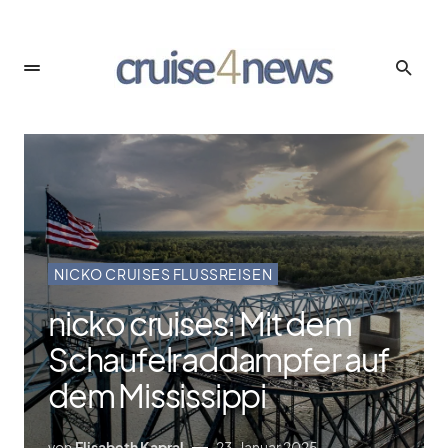
NICKO CRUISES FLUSSREISEN
nicko cruises: Mit dem
Schaufelraddampfer auf
dem Mississippi
von
Elisabeth Kapral
23. Januar 2025