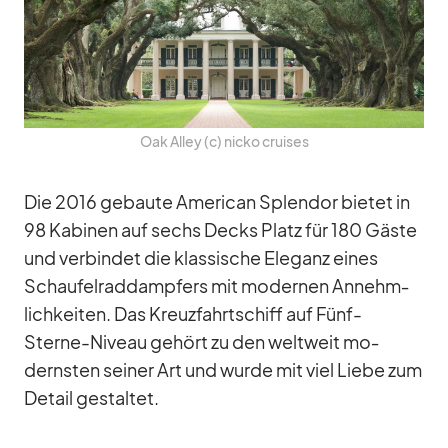
Oak Al­ley (c) nicko crui­ses
Die 2016 ge­baute Ame­ri­can Sple­ndor bie­tet in
98 Ka­bi­nen auf sechs Decks Platz für 180 Gäste
und ver­bin­det die klas­si­sche Ele­ganz ei­nes
Schau­fel­rad­damp­fers mit mo­der­nen An­nehm­
lich­kei­ten. Das Kreuz­fahrt­schiff auf Fünf-
Sterne-Ni­veau ge­hört zu den welt­weit mo­
derns­ten sei­ner Art und wurde mit viel Liebe zum
De­tail ge­stal­tet.