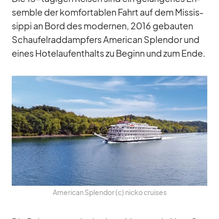
sem­ble der kom­for­ta­blen Fahrt auf dem Mis­sis­
sippi an Bord des mo­der­nen, 2016 ge­bau­ten
Schau­fel­rad­damp­fers Ame­ri­can Sple­ndor und
ei­nes Ho­tel­auf­ent­halts zu Be­ginn und zum Ende.
Ame­ri­can Sple­ndor (c) nicko crui­ses