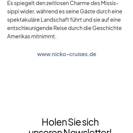
Es spie­gelt den zeit­lo­sen Charme des Mis­sis­
sippi wi­der, wäh­rend es seine Gäste durch eine
spek­ta­ku­läre Land­schaft führt und sie auf eine
ent­schleu­ni­gende Reise durch die Ge­schichte
Ame­ri­kas mit­nimmt.
www.nicko-cruises.de
Holen Sie sich
unseren Newsletter!