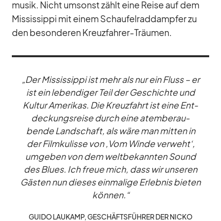
mu­sik. Nicht um­sonst zählt eine Reise auf dem
Mis­sis­sippi mit ei­nem Schau­fel­rad­damp­fer zu
den be­son­de­ren Kreuz­fah­rer-Träu­men.
„Der Mis­sis­sippi ist mehr als nur ein Fluss – er
ist ein le­ben­di­ger Teil der Ge­schichte und
Kul­tur Ame­ri­kas. Die Kreuz­fahrt ist eine Ent­
de­ckungs­reise durch eine atem­be­rau­
bende Land­schaft, als wäre man mit­ten in
der Film­ku­lisse von ‚Vom Winde ver­weht‘,
um­ge­ben von dem welt­be­kann­ten Sound
des Blues. Ich freue mich, dass wir un­se­ren
Gäs­ten nun die­ses ein­ma­lige Er­leb­nis bie­ten
kön­nen.“
GUIDO LAU­KAMP, GE­SCHÄFTS­FÜH­RER DER NICKO