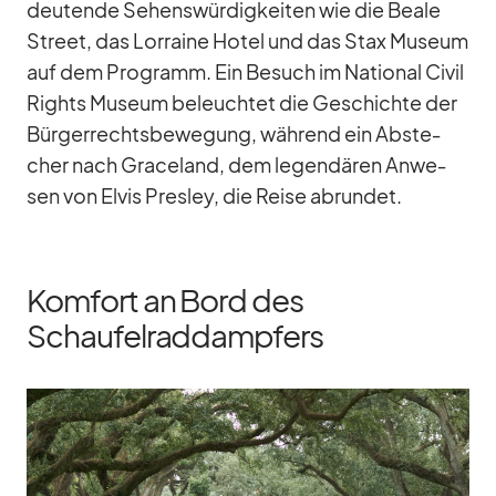
deu­tende Se­hens­wür­dig­kei­ten wie die Beale
Street, das Lor­raine Ho­tel und das Stax Mu­seum
auf dem Pro­gramm. Ein Be­such im Na­tio­nal Ci­vil
Rights Mu­seum be­leuch­tet die Ge­schichte der
Bür­ger­rechts­be­we­gung, wäh­rend ein Ab­ste­
cher nach Grace­land, dem le­gen­dä­ren An­we­
sen von El­vis Pres­ley, die Reise ab­run­det.
Komfort an Bord des
Schaufelraddampfers