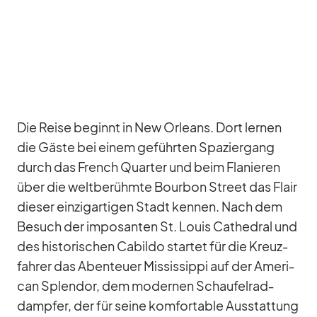
Die Reise be­ginnt in New Or­leans. Dort ler­nen
die Gäste bei ei­nem ge­führ­ten Spa­zier­gang
durch das French Quar­ter und beim Fla­nie­ren
über die welt­be­rühmte Bour­bon Street das Flair
die­ser ein­zig­ar­ti­gen Stadt ken­nen. Nach dem
Be­such der im­po­san­ten St. Louis Ca­the­dral und
des his­to­ri­schen Ca­bildo star­tet für die Kreuz­
fah­rer das Aben­teuer Mis­sis­sippi auf der Ame­ri­
can Sple­ndor, dem mo­der­nen Schau­fel­rad­
damp­fer, der für seine kom­for­ta­ble Aus­stat­tung