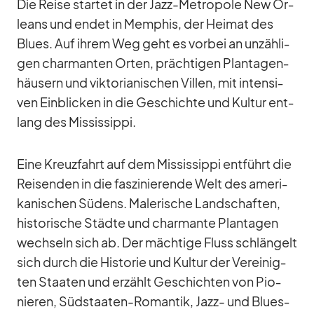
Die Reise star­tet in der Jazz-Me­tro­pole New Or­
leans und en­det in Mem­phis, der Hei­mat des
Blues. Auf ih­rem Weg geht es vor­bei an un­zäh­li­
gen char­man­ten Or­ten, präch­ti­gen Plan­ta­gen­
häu­sern und vik­to­ria­ni­schen Vil­len, mit in­ten­si­
ven Ein­bli­cken in die Ge­schichte und Kul­tur ent­
lang des Mis­sis­sippi.
Eine Kreuz­fahrt auf dem Mis­sis­sippi ent­führt die
Rei­sen­den in die fas­zi­nie­rende Welt des ame­ri­
ka­ni­schen Sü­dens. Ma­le­ri­sche Land­schaf­ten,
his­to­ri­sche Städte und char­mante Plan­ta­gen
wech­seln sich ab. Der mäch­tige Fluss schlän­gelt
sich durch die His­to­rie und Kul­tur der Ver­ei­nig­
ten Staa­ten und er­zählt Ge­schich­ten von Pio­
nie­ren, Süd­staa­ten-Ro­man­tik, Jazz- und Blues­