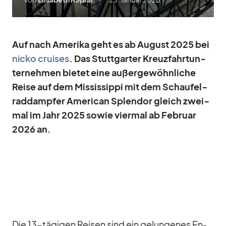
Auf nach Ame­rika geht es ab Au­gust 2025 bei
nicko crui­ses
. Das Stutt­gar­ter Kreuz­fahrt­un­
ter­neh­men bie­tet eine au­ßer­ge­wöhn­li­che
Reise auf dem Mis­sis­sippi mit dem Schau­fel­
rad­damp­fer Ame­ri­can Sple­ndor gleich zwei­
mal im Jahr 2025 so­wie vier­mal ab Fe­bruar
2026 an.
Die 13-tä­gi­gen Rei­sen sind ein ge­lun­ge­nes En­