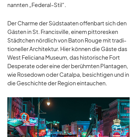
nann­ten „Fe­de­ral-Stil“.
Der Charme der Süd­staa­ten of­fen­bart sich den
Gäs­ten in St. Fran­cis­ville, ei­nem pit­to­res­ken
Städt­chen nörd­lich von Ba­ton Rouge mit tra­di­
tio­nel­ler Ar­chi­tek­tur. Hier kön­nen die Gäste das
West Fe­li­ciana Mu­seum, das his­to­ri­sche Fort
De­spe­rate oder eine der be­rühm­ten Plan­ta­gen,
wie Ro­se­down oder Ca­talpa, be­sich­ti­gen und in
die Ge­schichte der Re­gion ein­tau­chen.